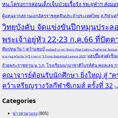
หน.โครงการสอนเด็กเจ็บป่วยเรื้อรัง รพ.จุฬาฯ ส่งมอบ
ผู้แทนจากสถานเอกอัครราชทูตจีนประจำประเทศไทย
ส.กีฬาเคร
วิทยุบังคับ จัดแข่งขันปีกหมุนป
พระเจ้าอยู่หัว 22-23 ก.ค.66 ที่ปัตต
ทีมปทุมวัน 1 คว้าแชมป์
หนูน้อยจ้าวเวหา Young Pilot Coding Challenge: Specia
แฮปปี้แลนด์เซ็นเ
ชาย รุ่นอายุไม่เกิน 14 ปี รายการ "3 Times Basketball League 2025"
ถ้วยพระราชทาน ม.ว.ก.
โรงเรียนนานาชาติไบรท์ตัน คอลเลจ กร
คณาจารย์ต้อนรับนักศึกษา ยิ่งใหญ่ สู่ 
คว้าเหรียญรางวัลกีฬาซีเกมส์ ครั้งที่ 32
“แม
Categories
ข่าวล่ามาแรง
(805)