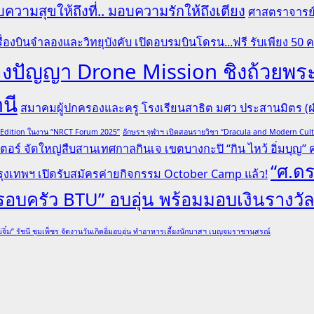
ความสุขให้ถึงที่.. มอบความรักให้ถึงเตียง
ศาสตราจารย์ 
ื่องบินจำลองและวิทยุบังคับ เปิดอบรมบินโดรน...ฟรี รับเพียง 50 
ระลองปัญญา Drone Mission ชิงถ้ว
านี
สมาคมผู้ปกครองและครู โรงเรียนสาธิต มศว ประสานมิตร (ฝ่
l Edition ในงาน “NRCT Forum 2025”
อักษรฯ จุฬาฯ เปิดสอนรายวิชา “Dracula and Modern Cu
ตอร์ จัดใหญ่สืบสานเทศกาลกินเจ เขตบางกะปิ “กิน ไหว้ อิ่มบุญ” ครั
“ศ.ดร
ุงเทพฯ เปิดรับสมัครค่ายกิจกรรม October Camp แล้ว!
“ครอบครัว BTU” อบอุ่น พร้อมมอบเงินรางวั
่จิ๋ม” รัชนี ชุมเพ็ชร จัดงานวันเกิดอิ่มอบอุ่น ทำอาหารเลี้ยงนักบาสฯ เบญจมราชานุสรณ์