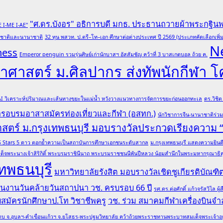
"ศ.ดร.บังอร" อธิการบดี มกธ. ประธานถวายผ้าพระกฐิน
E I-ME I-AE"
ับชาติและนานาชาติ
32 ทุน พสวท. ป.ตรี–โท–เอก ศึกษาต่อต่างประเทศ ปี 2569 (ประเภทคัดเลือกเพิ่ม
N
ness
Emperor penguin รวมรุ่นศิษย์เก่านักบาสฯ อัสสัมชัญ คว้าที่ 3 บาสเกตบอล ถ้วย ค.
ศาสตร์ ม.ศิลปากร ส่งทัพนักกีฬา 
 AI วิเคราะห์ปริมาณและเส้นทางขยะในแม่น้ำ หวังวางแนวทางการจัดการขยะก่อนออกทะเล
ดร.วิชิ
การอบรมอาสาสมัครท่องเที่ยวและกีฬา (อสทก.)
นักวิชาการจีน-นานาชาติร่ว
าสตร์ ม.กรุงเทพธนบุรี มอบรางวัลประกวดเรียงความ
ล QS Stars 5 ดาว ตอกย้ำความเป็นสถาบันการศึกษาเอกชนระดับสากล
ม.กรุงเทพธนบุรี แสดงความยินดีอ
ด็จพระนางเจ้าสิริกิติ์ พระบรมราชินีนาถ พระบรมราชชนนีพันปีหลวง น้อมสำนึกในพระมหากรุณาธิคุณ
ทพธนบุรี
มหาวิทยาลัยรังสิต มอบรางวัลเชิดชูเกียรติบั
 ในงานวันคล้ายวันสถาปนา วช. ครบรอบ 66 ปี
รศ.ดร.ต่อศักดิ์ แก้วจรัสวิไ
รับสมัครนักศึกษาป.โท วิชาชีพครู
วช. ร่วม สมาคมกีฬาเครื่องบินจำล
บ จ.อุบลฯ-คำเขื่อนแก้วฯ จ.ยโสธร-พระปฐมวิทยาลัย คว้าถ้วยพระราชทานพระบาทสมเด็จพระเจ้าอยู่หั