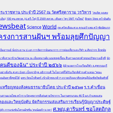
พระราชทาน ประจำปี 2567 ณ วัดศรีสุดาราม วรวิหาร
"สมจิต บุญคง
เติม)
100 ทุน สควค. (ป.ตรี–โท) ปี 2569 สสวท. เฟ้นหา “ครู SMT รุ่นใหม่”
Brain Step คว้าอันดับ
ewsbeat
World
Science
กท.คริสเตียน ควง ลูกแม่รำเพย คว้าชัยนัดแรก
โครงการสานฝันฯ พร้อมลุยศึกปัญญา
ต อิ่มอารมย์ นั่งประธาน ป.เอก การจัดการนันทนาการ การท่องเที่ยวและกีฬา ม.ศิลปากร อีกสมัย
มเวทีเสวนาข้ามวัฒนธรรม ณ เมืองหนานผิง มณฑลฝูเจี้ยน สืบสานมรดกคำสอนปรัชญาเมธีจูซี
นัก
 “คนดีของฉัน” ประจำปี ๒๕๖๖
ผู้อำนวยการโรงเรียนกีฬา จ.สุพรรณบุรี
ย่างยิ่งกับ ศ.ดร.บังอร เบ็ญจาธิกุล อธิการบดี ในโอกาสที่ได้รับเกียรติดำรงตำแหน่ง “คณะ
อันหาที่สุดมิได้
มทร.รัตนโกสินทร์ เข้าเฝ้าทูลเกล้าฯ ถวายปริญญาศิลปดุษฎีบัณฑิตกิตติมศักดิ์
ณฑิตเหรียญทองสังคมธรรมาธิปไตย ประจำปี ๒๕๖๗
ร.ร.คำเขื่อน
ล ผู้สืบสานมวยไทย คว้ารางวัลบุคลากรดีเด่นสายวิชาการ ในงานครบรอบ 46 ปี มก.กำแพงแสน
องและวิทยุบังคับ จัดกิจกรรมส่งเสริมการเรียนรู้ปัญญาประดิษฐ์
ศ.พญ.ดารินทร์ ซอโสตถิกุล
ว การแข่งขันโดรนมิชชั่น ‘หนูน้อยจ้าวเวหา’