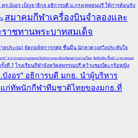
ดร.บังอร เบ็ญจาธิกุล อธิการบดี ม.กรุงเทพธนบุรี ให้การต้อนรับ
สมาคมกีฬาเครื่องบินจำลองและ
คน
ยพระราชทานพระบาทสมเด็จ
ายประถม) จัดกอล์ฟการกุศล ชื่นมื่น นักหวดวงสวิงประทับใจ
lture” จากวรรณกรรมสยองขวัญสู่กระจกสะท้อนวัฒนธรรมร่วมใหม่
อัสสัมชัญ ขึ้นนำ บาสเกตบอล
้งที่ 7
โรงเรียนกีฬาจังหวัดสุพรรณบุรี คว้าแชมป์ตะกร้อหญิง
.บังอร” อธิการบดี มกธ. นำผู้บริหาร
ลแก่ทัพนักกีฬาทีมชาติไทยของมกธ.ที่