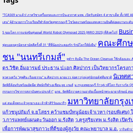
"TCAS69 มาแล้ว! ภาควิชาเครื่องกลและการบิน-อวกาศ มจพ. เปิดรับสมัคร 4 สาขาเด็ด ทั้ง ME A
เสน" ผู้อำนวยการโรงเรียนกีฬาจังหวัดสุพรรณบุรี โชว์ผลงานพร้อมแสดงความยินดีต่อผลงานระด
Busi
5 ของโลก การแข่งขันหุ่นยนต์ World Robot Olympiad 2025 (WRO 2025) ที่สิงคโปร์
คณะศึกษา
ฟุตบอลจตุรมิตรสามัคคีครั้งที่ 31 "สี่พี่น้องประคองรัก รักษ์โลกให้ยั่งยืน"
ชน "นนทรีเกมส์"
จุฬาฯ จับมือ The Ocean Cleanup ใช้กล้องและ
ดร.วิชิต อิ่มอารมย์ ประธาน ป.เอก ศิลปากร เป็นวิทยากรโครง
นิเทศศ
หวดวงสวิง "สุพศิน เรืองธรรม" ม.ศิลปากร ฉายแวว จ่อดาวรุ่งมุ่งสู่นักกอล์ฟทีมชาติ
จัดพิธีต้อนรับพร้อมอัดฉีด ทัพนักกีฬาเอเชียน ยูธ เกมส์
ม.กรุงเทพธนบุรี ก้าวสู่เวทีโลก รับรางวั
กรรมการวิชาการสถาบันพระปกเกล้า”
มกธ. จัดพิธีถวายความอาลัยเบื้องหน้าพระฉายาลักษณ์ สมเ
มหาวิทยาลัยกรุงเ
แด่ สมเด็จพระเจ้าลูกยาเธอ เจ้าฟ้าสิริวัณณวรีฯ
แก้วชนูปถัมภ์ จ.ยโสธร คว้าแชมป์หนูน้อยเจ้าเวหา (รอบพิเศษ)
ว.การแพทย์แผนตะวันออก ม.รังสิต
ว.ครูสุริยเทพ ม.รังสิต เปิด
เพื่อการพัฒนาสุขภาวะที่ดีของผู้สูงวัย คณะพยาบาล ม.อ.
วารินชำรา