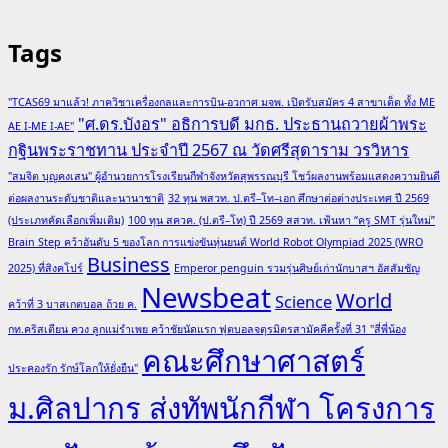
Tags
"TCAS69 มาแล้ว! ภาควิชาเครื่องกลและการบิน-อวกาศ มจพ. เปิดรับสมัคร 4 สาขาเด็ด ทั้ง ME
"ศ.ดร.บังอร" อธิการบดี มกธ. ประธานถวายผ้าพระ
AE I-ME I-AE"
กฐินพระราชทาน ประจำปี 2567 ณ วัดศรีสุดาราม วรวิหาร
"สมจิต บุญคงเสน" ผู้อำนวยการโรงเรียนกีฬาจังหวัดสุพรรณบุรี โชว์ผลงานพร้อมแสดงความยินดี
ต่อผลงานระดับชาติและนานาชาติ
32 ทุน พสวท. ป.ตรี–โท–เอก ศึกษาต่อต่างประเทศ ปี 2569
(ประเภทคัดเลือกเพิ่มเติม)
100 ทุน สควค. (ป.ตรี–โท) ปี 2569 สสวท. เฟ้นหา “ครู SMT รุ่นใหม่”
Brain Step คว้าอันดับ 5 ของโลก การแข่งขันหุ่นยนต์ World Robot Olympiad 2025 (WRO
Business
2025) ที่สิงคโปร์
Emperor penguin รวมรุ่นศิษย์เก่านักบาสฯ อัสสัมชัญ
Newsbeat
World
Science
คว้าที่ 3 บาสเกตบอล ถ้วย ค.
กท.คริสเตียน ควง ลูกแม่รำเพย คว้าชัยนัดแรก ฟุตบอลจตุรมิตรสามัคคีครั้งที่ 31 "สี่พี่น้อง
คณะศึกษาศาสตร์
ประคองรัก รักษ์โลกให้ยั่งยืน"
ม.ศิลปากร ส่งทัพนักกีฬา โครงการ