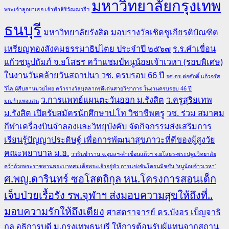
มหาวิทยาลัยกรุงเทพ
พระเจ้าลูกยาเธอ เจ้าฟ้าสิริวัณณวรีฯ
ธนบุรี
มหาวิทยาลัยรังสิต มอบรางวัลเชิดชูเกียรติบัณฑิต
เหรียญทองสังคมธรรมาธิปไตย ประจำปี ๒๕๖๗
ร.ร.คำเขื่อน
แก้วชนูปถัมภ์ จ.ยโสธร คว้าแชมป์หนูน้อยเจ้าเวหา (รอบพิเศษ)
ในงานวันคล้ายวันสถาปนา วช. ครบรอบ 66 ปี
รศ.ดร.ต่อศักดิ์ แก้วจรัส
วิไล ผู้สืบสานมวยไทย คว้ารางวัลบุคลากรดีเด่นสายวิชาการ ในงานครบรอบ 46 ปี
ว.การแพทย์แผนตะวันออก ม.รังสิต
ว.ครูสุริยเทพ
มก.กำแพงแสน
ม.รังสิต เปิดรับสมัครนักศึกษาป.โท วิชาชีพครู
วช. ร่วม สมาคม
กีฬาเครื่องบินจำลองและวิทยุบังคับ จัดกิจกรรมส่งเสริมการ
เรียนรู้ปัญญาประดิษฐ์ เพื่อการพัฒนาสุขภาวะที่ดีของผู้สูงวัย
คณะพยาบาล ม.อ.
วารินชำราบ จ.อุบลฯ-คำเขื่อนแก้วฯ จ.ยโสธร-พระปฐมวิทยาลัย
คว้าถ้วยพระราชทานพระบาทสมเด็จพระเจ้าอยู่หัว การแข่งขันโดรนมิชชั่น ‘หนูน้อยจ้าวเวหา’
ศ.พญ.ดารินทร์ ซอโสตถิกุล หน.โครงการสอนเด็ก
เจ็บป่วยเรื้อรัง รพ.จุฬาฯ ส่งมอบความสุขให้ถึงที่..
มอบความรักให้ถึงเตียง
ศาสตราจารย์ ดร.บังอร เบ็ญจาธิ
กุล อธิการบดี ม.กรุงเทพธนบุรี ให้การต้อนรับผู้แทนจากสถาน