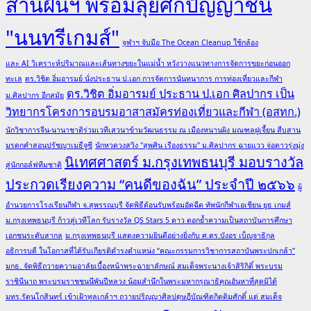
สานฝันฯ พร้อมลุยศึกปัญญาชน
"นนทรีเกมส์"
จุฬาฯ จับมือ The Ocean Cleanup ใช้กล้อง
และ AI วิเคราะห์ปริมาณและเส้นทางขยะในแม่น้ำ หวังวางแนวทางการจัดการขยะก่อนออก
ทะเล
ดร.วิชิต อิ่มอารมย์ นั่งประธาน ป.เอก การจัดการนันทนาการ การท่องเที่ยวและกีฬา
ดร.วิชิต อิ่มอารมย์ ประธาน ป.เอก ศิลปากร เป็น
ม.ศิลปากร อีกสมัย
วิทยากรโครงการอบรมอาสาสมัครท่องเที่ยวและกีฬา (อสทก.)
นักวิชาการจีน-นานาชาติร่วมเวทีเสวนาข้ามวัฒนธรรม ณ เมืองหนานผิง มณฑลฝูเจี้ยน สืบสาน
มรดกคำสอนปรัชญาเมธีจูซี
นักหวดวงสวิง "สุพศิน เรืองธรรม" ม.ศิลปากร ฉายแวว จ่อดาวรุ่งมุ่ง
นิเทศศาสตร์ ม.กรุงเทพธนบุรี มอบรางวัล
สู่นักกอล์ฟทีมชาติ
ประกวดเรียงความ “คนดีของฉัน” ประจำปี ๒๕๖๖
ผู้
อำนวยการโรงเรียนกีฬา จ.สุพรรณบุรี จัดพิธีต้อนรับพร้อมอัดฉีด ทัพนักกีฬาเอเชียน ยูธ เกมส์
ม.กรุงเทพธนบุรี ก้าวสู่เวทีโลก รับรางวัล QS Stars 5 ดาว ตอกย้ำความเป็นสถาบันการศึกษา
เอกชนระดับสากล
ม.กรุงเทพธนบุรี แสดงความยินดีอย่างยิ่งกับ ศ.ดร.บังอร เบ็ญจาธิกุล
อธิการบดี ในโอกาสที่ได้รับเกียรติดำรงตำแหน่ง “คณะกรรมการวิชาการสถาบันพระปกเกล้า”
มกธ. จัดพิธีถวายความอาลัยเบื้องหน้าพระฉายาลักษณ์ สมเด็จพระนางเจ้าสิริกิติ์ พระบรม
ราชินีนาถ พระบรมราชชนนีพันปีหลวง น้อมสำนึกในพระมหากรุณาธิคุณอันหาที่สุดมิได้
มทร.รัตนโกสินทร์ เข้าเฝ้าทูลเกล้าฯ ถวายปริญญาศิลปดุษฎีบัณฑิตกิตติมศักดิ์ แด่ สมเด็จ