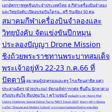
เอกอัครราชทูตจีนประจำประเทศไทย
ส.กีฬาเครื่องบินจำลอง
และวิทยุบังคับ เปิดอบรมบินโดรน...ฟรี รับเพียง 50 คน
สมาคมกีฬาเครื่องบินจำลองและ
วิทยุบังคับ จัดแข่งขันปีกหมุน
ประลองปัญญา Drone Mission
ชิงถ้วยพระราชทานพระบาทสมเด็จ
พระเจ้าอยู่หัว 22-23 ก.ค.66 ที่
ปัตตานี
สมาคมผู้ปกครองและครู โรงเรียนสาธิต มศว
ประสานมิตร (ฝ่ายประถม) จัดกอล์ฟการกุศล ชื่นมื่น นักหวดวง
สวิงประทับใจ ทีมปทุมวัน 1 คว้าแชมป์
หนูน้อยจ้าวเวหา Young Pilot
Coding Challenge: Special Edition ในงาน “NRCT Forum 2025”
อักษรฯ จุฬาฯ เปิดสอน
รายวิชา “Dracula and Modern Culture” จากวรรณกรรมสยองขวัญสู่กระจกสะท้อน