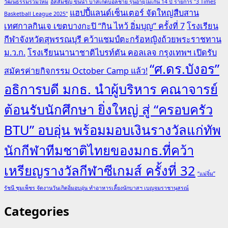
วัฒนธรรมร่วมใหม่
อัสสัมชัญ ขึ้นนำ บาสเกตบอลชาย รุ่นอายุไม่เกิน 14 ปี รายการ "3 Times
แฮปปี้แลนด์เซ็นเตอร์ จัดใหญ่สืบสาน
Basketball League 2025"
เทศกาลกินเจ เขตบางกะปิ “กิน ไหว้ อิ่มบุญ” ครั้งที่ 7
โรงเรียน
กีฬาจังหวัดสุพรรณบุรี คว้าแชมป์ตะกร้อหญิงถ้วยพระราชทาน
ม.ว.ก.
โรงเรียนนานาชาติไบรท์ตัน คอลเลจ กรุงเทพฯ เปิดรับ
“ศ.ดร.บังอร”
สมัครค่ายกิจกรรม October Camp แล้ว!
อธิการบดี มกธ. นำผู้บริหาร คณาจารย์
ต้อนรับนักศึกษา ยิ่งใหญ่ สู่ “ครอบครัว
BTU” อบอุ่น พร้อมมอบเงินรางวัลแก่ทัพ
นักกีฬาทีมชาติไทยของมกธ.ที่คว้า
เหรียญรางวัลกีฬาซีเกมส์ ครั้งที่ 32
“แม่จิ๋ม”
รัชนี ชุมเพ็ชร จัดงานวันเกิดอิ่มอบอุ่น ทำอาหารเลี้ยงนักบาสฯ เบญจมราชานุสรณ์
Categories