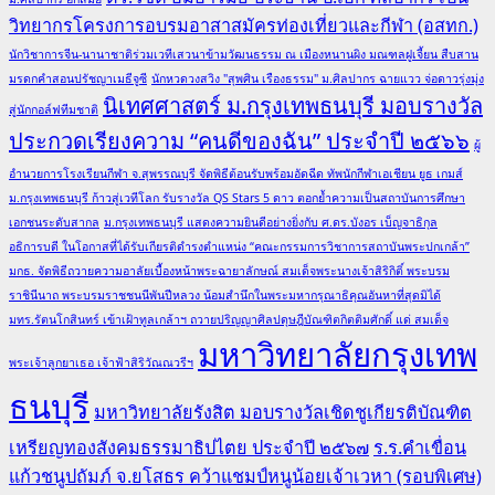
วิทยากรโครงการอบรมอาสาสมัครท่องเที่ยวและกีฬา (อสทก.)
นักวิชาการจีน-นานาชาติร่วมเวทีเสวนาข้ามวัฒนธรรม ณ เมืองหนานผิง มณฑลฝูเจี้ยน สืบสาน
มรดกคำสอนปรัชญาเมธีจูซี
นักหวดวงสวิง "สุพศิน เรืองธรรม" ม.ศิลปากร ฉายแวว จ่อดาวรุ่งมุ่ง
นิเทศศาสตร์ ม.กรุงเทพธนบุรี มอบรางวัล
สู่นักกอล์ฟทีมชาติ
ประกวดเรียงความ “คนดีของฉัน” ประจำปี ๒๕๖๖
ผู้
อำนวยการโรงเรียนกีฬา จ.สุพรรณบุรี จัดพิธีต้อนรับพร้อมอัดฉีด ทัพนักกีฬาเอเชียน ยูธ เกมส์
ม.กรุงเทพธนบุรี ก้าวสู่เวทีโลก รับรางวัล QS Stars 5 ดาว ตอกย้ำความเป็นสถาบันการศึกษา
เอกชนระดับสากล
ม.กรุงเทพธนบุรี แสดงความยินดีอย่างยิ่งกับ ศ.ดร.บังอร เบ็ญจาธิกุล
อธิการบดี ในโอกาสที่ได้รับเกียรติดำรงตำแหน่ง “คณะกรรมการวิชาการสถาบันพระปกเกล้า”
มกธ. จัดพิธีถวายความอาลัยเบื้องหน้าพระฉายาลักษณ์ สมเด็จพระนางเจ้าสิริกิติ์ พระบรม
ราชินีนาถ พระบรมราชชนนีพันปีหลวง น้อมสำนึกในพระมหากรุณาธิคุณอันหาที่สุดมิได้
มทร.รัตนโกสินทร์ เข้าเฝ้าทูลเกล้าฯ ถวายปริญญาศิลปดุษฎีบัณฑิตกิตติมศักดิ์ แด่ สมเด็จ
มหาวิทยาลัยกรุงเทพ
พระเจ้าลูกยาเธอ เจ้าฟ้าสิริวัณณวรีฯ
ธนบุรี
มหาวิทยาลัยรังสิต มอบรางวัลเชิดชูเกียรติบัณฑิต
เหรียญทองสังคมธรรมาธิปไตย ประจำปี ๒๕๖๗
ร.ร.คำเขื่อน
แก้วชนูปถัมภ์ จ.ยโสธร คว้าแชมป์หนูน้อยเจ้าเวหา (รอบพิเศษ)