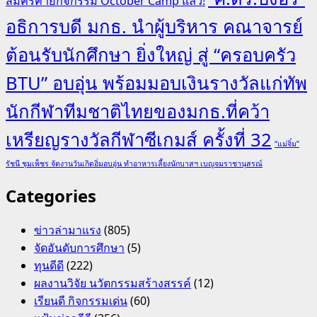
สมัครค่ายกิจกรรม October Camp แล้ว!
อธิการบดี มกธ. นำผู้บริหาร คณาจารย์
ต้อนรับนักศึกษา ยิ่งใหญ่ สู่ “ครอบครัว
BTU” อบอุ่น พร้อมมอบเงินรางวัลแก่ทัพ
นักกีฬาทีมชาติไทยของมกธ.ที่คว้า
เหรียญรางวัลกีฬาซีเกมส์ ครั้งที่ 32
“แม่จิ๋ม”
รัชนี ชุมเพ็ชร จัดงานวันเกิดอิ่มอบอุ่น ทำอาหารเลี้ยงนักบาสฯ เบญจมราชานุสรณ์
Categories
ข่าวล่ามาแรง
(805)
จัดอันดับการศึกษา
(5)
ทุนดีดี
(222)
ผลงานวิจัย นวัตกรรมสร้างสรรค์
(12)
เรียนดี กิจกรรมเด่น
(60)