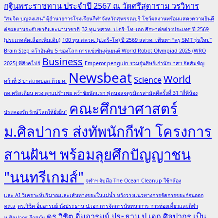
กฐินพระราชทาน ประจำปี 2567 ณ วัดศรีสุดาราม วรวิหาร
"สมจิต บุญคงเสน" ผู้อำนวยการโรงเรียนกีฬาจังหวัดสุพรรณบุรี โชว์ผลงานพร้อมแสดงความยินดี
ต่อผลงานระดับชาติและนานาชาติ
32 ทุน พสวท. ป.ตรี–โท–เอก ศึกษาต่อต่างประเทศ ปี 2569
(ประเภทคัดเลือกเพิ่มเติม)
100 ทุน สควค. (ป.ตรี–โท) ปี 2569 สสวท. เฟ้นหา “ครู SMT รุ่นใหม่”
Brain Step คว้าอันดับ 5 ของโลก การแข่งขันหุ่นยนต์ World Robot Olympiad 2025 (WRO
Business
2025) ที่สิงคโปร์
Emperor penguin รวมรุ่นศิษย์เก่านักบาสฯ อัสสัมชัญ
Newsbeat
World
Science
คว้าที่ 3 บาสเกตบอล ถ้วย ค.
กท.คริสเตียน ควง ลูกแม่รำเพย คว้าชัยนัดแรก ฟุตบอลจตุรมิตรสามัคคีครั้งที่ 31 "สี่พี่น้อง
คณะศึกษาศาสตร์
ประคองรัก รักษ์โลกให้ยั่งยืน"
ม.ศิลปากร ส่งทัพนักกีฬา โครงการ
สานฝันฯ พร้อมลุยศึกปัญญาชน
"นนทรีเกมส์"
จุฬาฯ จับมือ The Ocean Cleanup ใช้กล้อง
และ AI วิเคราะห์ปริมาณและเส้นทางขยะในแม่น้ำ หวังวางแนวทางการจัดการขยะก่อนออก
ทะเล
ดร.วิชิต อิ่มอารมย์ นั่งประธาน ป.เอก การจัดการนันทนาการ การท่องเที่ยวและกีฬา
ดร.วิชิต อิ่มอารมย์ ประธาน ป.เอก ศิลปากร เป็น
ม.ศิลปากร อีกสมัย