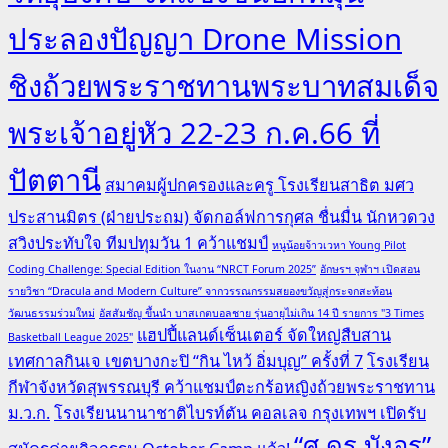
ประลองปัญญา Drone Mission
ชิงถ้วยพระราชทานพระบาทสมเด็จ
พระเจ้าอยู่หัว 22-23 ก.ค.66 ที่
ปัตตานี
สมาคมผู้ปกครองและครู โรงเรียนสาธิต มศว
ประสานมิตร (ฝ่ายประถม) จัดกอล์ฟการกุศล ชื่นมื่น นักหวดวง
สวิงประทับใจ ทีมปทุมวัน 1 คว้าแชมป์
หนูน้อยจ้าวเวหา Young Pilot
Coding Challenge: Special Edition ในงาน “NRCT Forum 2025”
อักษรฯ จุฬาฯ เปิดสอน
รายวิชา “Dracula and Modern Culture” จากวรรณกรรมสยองขวัญสู่กระจกสะท้อน
วัฒนธรรมร่วมใหม่
อัสสัมชัญ ขึ้นนำ บาสเกตบอลชาย รุ่นอายุไม่เกิน 14 ปี รายการ "3 Times
แฮปปี้แลนด์เซ็นเตอร์ จัดใหญ่สืบสาน
Basketball League 2025"
เทศกาลกินเจ เขตบางกะปิ “กิน ไหว้ อิ่มบุญ” ครั้งที่ 7
โรงเรียน
กีฬาจังหวัดสุพรรณบุรี คว้าแชมป์ตะกร้อหญิงถ้วยพระราชทาน
ม.ว.ก.
โรงเรียนนานาชาติไบรท์ตัน คอลเลจ กรุงเทพฯ เปิดรับ
“ศ.ดร.บังอร”