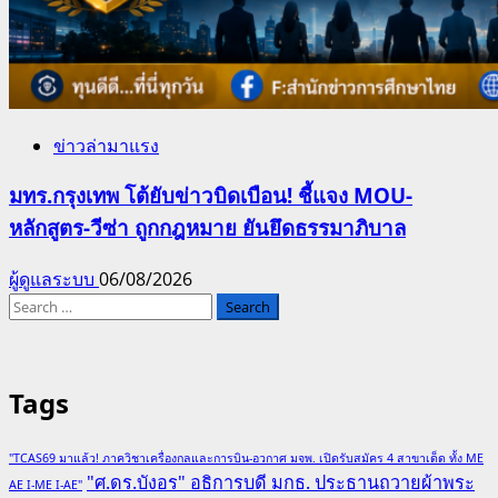
ข่าวล่ามาแรง
มทร.กรุงเทพ โต้ยับข่าวบิดเบือน! ชี้แจง MOU-
หลักสูตร-วีซ่า ถูกกฎหมาย ยันยึดธรรมาภิบาล
ผู้ดูแลระบบ
06/08/2026
Search
for:
Tags
"TCAS69 มาแล้ว! ภาควิชาเครื่องกลและการบิน-อวกาศ มจพ. เปิดรับสมัคร 4 สาขาเด็ด ทั้ง ME
"ศ.ดร.บังอร" อธิการบดี มกธ. ประธานถวายผ้าพระ
AE I-ME I-AE"