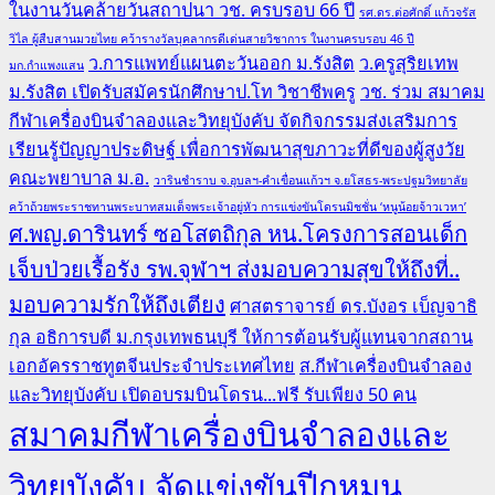
ในงานวันคล้ายวันสถาปนา วช. ครบรอบ 66 ปี
รศ.ดร.ต่อศักดิ์ แก้วจรัส
วิไล ผู้สืบสานมวยไทย คว้ารางวัลบุคลากรดีเด่นสายวิชาการ ในงานครบรอบ 46 ปี
ว.การแพทย์แผนตะวันออก ม.รังสิต
ว.ครูสุริยเทพ
มก.กำแพงแสน
ม.รังสิต เปิดรับสมัครนักศึกษาป.โท วิชาชีพครู
วช. ร่วม สมาคม
กีฬาเครื่องบินจำลองและวิทยุบังคับ จัดกิจกรรมส่งเสริมการ
เรียนรู้ปัญญาประดิษฐ์ เพื่อการพัฒนาสุขภาวะที่ดีของผู้สูงวัย
คณะพยาบาล ม.อ.
วารินชำราบ จ.อุบลฯ-คำเขื่อนแก้วฯ จ.ยโสธร-พระปฐมวิทยาลัย
คว้าถ้วยพระราชทานพระบาทสมเด็จพระเจ้าอยู่หัว การแข่งขันโดรนมิชชั่น ‘หนูน้อยจ้าวเวหา’
ศ.พญ.ดารินทร์ ซอโสตถิกุล หน.โครงการสอนเด็ก
เจ็บป่วยเรื้อรัง รพ.จุฬาฯ ส่งมอบความสุขให้ถึงที่..
มอบความรักให้ถึงเตียง
ศาสตราจารย์ ดร.บังอร เบ็ญจาธิ
กุล อธิการบดี ม.กรุงเทพธนบุรี ให้การต้อนรับผู้แทนจากสถาน
เอกอัครราชทูตจีนประจำประเทศไทย
ส.กีฬาเครื่องบินจำลอง
และวิทยุบังคับ เปิดอบรมบินโดรน...ฟรี รับเพียง 50 คน
สมาคมกีฬาเครื่องบินจำลองและ
วิทยุบังคับ จัดแข่งขันปีกหมุน