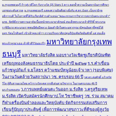
ม.กรุงเทพธนบุรี ก้าวสู่เวทีโลก รับรางวัล QS Stars 5 ดาว ตอกย้ำความเป็นสถาบันการศึกษา
เอกชนระดับสากล
ม.กรุงเทพธนบุรี แสดงความยินดีอย่างยิ่งกับ ศ.ดร.บังอร เบ็ญจาธิกุล
อธิการบดี ในโอกาสที่ได้รับเกียรติดำรงตำแหน่ง “คณะกรรมการวิชาการสถาบันพระปกเกล้า”
มกธ. จัดพิธีถวายความอาลัยเบื้องหน้าพระฉายาลักษณ์ สมเด็จพระนางเจ้าสิริกิติ์ พระบรม
ราชินีนาถ พระบรมราชชนนีพันปีหลวง น้อมสำนึกในพระมหากรุณาธิคุณอันหาที่สุดมิได้
มทร.รัตนโกสินทร์ เข้าเฝ้าทูลเกล้าฯ ถวายปริญญาศิลปดุษฎีบัณฑิตกิตติมศักดิ์ แด่ สมเด็จ
มหาวิทยาลัยกรุงเทพ
พระเจ้าลูกยาเธอ เจ้าฟ้าสิริวัณณวรีฯ
ธนบุรี
มหาวิทยาลัยรังสิต มอบรางวัลเชิดชูเกียรติบัณฑิต
เหรียญทองสังคมธรรมาธิปไตย ประจำปี ๒๕๖๗
ร.ร.คำเขื่อน
แก้วชนูปถัมภ์ จ.ยโสธร คว้าแชมป์หนูน้อยเจ้าเวหา (รอบพิเศษ)
ในงานวันคล้ายวันสถาปนา วช. ครบรอบ 66 ปี
รศ.ดร.ต่อศักดิ์ แก้วจรัส
วิไล ผู้สืบสานมวยไทย คว้ารางวัลบุคลากรดีเด่นสายวิชาการ ในงานครบรอบ 46 ปี
ว.การแพทย์แผนตะวันออก ม.รังสิต
ว.ครูสุริยเทพ
มก.กำแพงแสน
ม.รังสิต เปิดรับสมัครนักศึกษาป.โท วิชาชีพครู
วช. ร่วม สมาคม
กีฬาเครื่องบินจำลองและวิทยุบังคับ จัดกิจกรรมส่งเสริมการ
เรียนรู้ปัญญาประดิษฐ์ เพื่อการพัฒนาสุขภาวะที่ดีของผู้สูงวัย
คณะพยาบาล ม.อ.