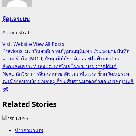
ผู้ดูแลระบบ
Administrator
Visit Website
View All Posts
Post
Previous:
มหาวิทยาลัยราชภัฏสวนสุนันทา ร่วมลงนามบันทึก
ความเข้าใจ (MOU) กับมูลนิธิมิราเคิล ออฟไลฟ์ และสภา
navigation
สังคมสงเคราะห์แห่งประเทศไทย ในพระบรมราชูปถัมภ์
Next:
นักวิชาการจีน-นานาชาติร่วมเวทีเสวนาข้ามวัฒนธรรม
ณ เมืองหนานผิง มณฑลฝูเจี้ยน สืบสานมรดกคำสอนปรัชญาเมธี
จูซี
Related Stories
ข่าวล่ามาแรง