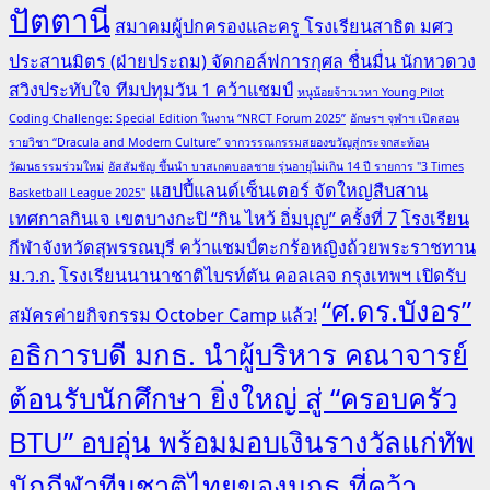
ปัตตานี
สมาคมผู้ปกครองและครู โรงเรียนสาธิต มศว
ประสานมิตร (ฝ่ายประถม) จัดกอล์ฟการกุศล ชื่นมื่น นักหวดวง
สวิงประทับใจ ทีมปทุมวัน 1 คว้าแชมป์
หนูน้อยจ้าวเวหา Young Pilot
Coding Challenge: Special Edition ในงาน “NRCT Forum 2025”
อักษรฯ จุฬาฯ เปิดสอน
รายวิชา “Dracula and Modern Culture” จากวรรณกรรมสยองขวัญสู่กระจกสะท้อน
วัฒนธรรมร่วมใหม่
อัสสัมชัญ ขึ้นนำ บาสเกตบอลชาย รุ่นอายุไม่เกิน 14 ปี รายการ "3 Times
แฮปปี้แลนด์เซ็นเตอร์ จัดใหญ่สืบสาน
Basketball League 2025"
เทศกาลกินเจ เขตบางกะปิ “กิน ไหว้ อิ่มบุญ” ครั้งที่ 7
โรงเรียน
กีฬาจังหวัดสุพรรณบุรี คว้าแชมป์ตะกร้อหญิงถ้วยพระราชทาน
ม.ว.ก.
โรงเรียนนานาชาติไบรท์ตัน คอลเลจ กรุงเทพฯ เปิดรับ
“ศ.ดร.บังอร”
สมัครค่ายกิจกรรม October Camp แล้ว!
อธิการบดี มกธ. นำผู้บริหาร คณาจารย์
ต้อนรับนักศึกษา ยิ่งใหญ่ สู่ “ครอบครัว
BTU” อบอุ่น พร้อมมอบเงินรางวัลแก่ทัพ
นักกีฬาทีมชาติไทยของมกธ.ที่คว้า