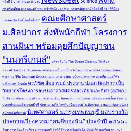
World
Science
คว้าที่ 3 บาสเกตบอล ถ้วย ค.
กท.คริสเตียน ควง ลูกแม่รำเพย คว้าชัยนัดแรก ฟุตบอลจตุรมิตรสามัคคีครั้งที่ 31 "สี่พี่น้อง
คณะศึกษาศาสตร์
ประคองรัก รักษ์โลกให้ยั่งยืน"
ม.ศิลปากร ส่งทัพนักกีฬา โครงการ
สานฝันฯ พร้อมลุยศึกปัญญาชน
"นนทรีเกมส์"
จุฬาฯ จับมือ The Ocean Cleanup ใช้กล้อง
และ AI วิเคราะห์ปริมาณและเส้นทางขยะในแม่น้ำ หวังวางแนวทางการจัดการขยะก่อนออก
ทะเล
ดร.วิชิต อิ่มอารมย์ นั่งประธาน ป.เอก การจัดการนันทนาการ การท่องเที่ยวและกีฬา
ดร.วิชิต อิ่มอารมย์ ประธาน ป.เอก ศิลปากร เป็น
ม.ศิลปากร อีกสมัย
วิทยากรโครงการอบรมอาสาสมัครท่องเที่ยวและกีฬา (อสทก.)
นักวิชาการจีน-นานาชาติร่วมเวทีเสวนาข้ามวัฒนธรรม ณ เมืองหนานผิง มณฑลฝูเจี้ยน สืบสาน
มรดกคำสอนปรัชญาเมธีจูซี
นักหวดวงสวิง "สุพศิน เรืองธรรม" ม.ศิลปากร ฉายแวว จ่อดาวรุ่งมุ่ง
นิเทศศาสตร์ ม.กรุงเทพธนบุรี มอบรางวัล
สู่นักกอล์ฟทีมชาติ
ประกวดเรียงความ “คนดีของฉัน” ประจำปี ๒๕๖๖
ผู้
อำนวยการโรงเรียนกีฬา จ.สุพรรณบุรี จัดพิธีต้อนรับพร้อมอัดฉีด ทัพนักกีฬาเอเชียน ยูธ เกมส์