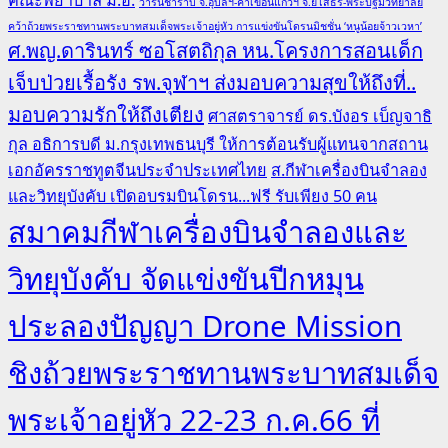
วารินชำราบ จ.อุบลฯ-คำเขื่อนแก้วฯ จ.ยโสธร-พระปฐมวิทยาลัย
คว้าถ้วยพระราชทานพระบาทสมเด็จพระเจ้าอยู่หัว การแข่งขันโดรนมิชชั่น ‘หนูน้อยจ้าวเวหา’
ศ.พญ.ดารินทร์ ซอโสตถิกุล หน.โครงการสอนเด็ก
เจ็บป่วยเรื้อรัง รพ.จุฬาฯ ส่งมอบความสุขให้ถึงที่..
มอบความรักให้ถึงเตียง
ศาสตราจารย์ ดร.บังอร เบ็ญจาธิ
กุล อธิการบดี ม.กรุงเทพธนบุรี ให้การต้อนรับผู้แทนจากสถาน
เอกอัครราชทูตจีนประจำประเทศไทย
ส.กีฬาเครื่องบินจำลอง
และวิทยุบังคับ เปิดอบรมบินโดรน...ฟรี รับเพียง 50 คน
สมาคมกีฬาเครื่องบินจำลองและ
วิทยุบังคับ จัดแข่งขันปีกหมุน
ประลองปัญญา Drone Mission
ชิงถ้วยพระราชทานพระบาทสมเด็จ
พระเจ้าอยู่หัว 22-23 ก.ค.66 ที่