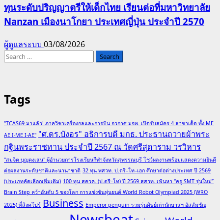
ทุนระดับปริญญาตรีให้เด็กไทย เรียนต่อที่มหาวิทยาลัย
Nanzan เมืองนาโกยา ประเทศญี่ปุ่น ประจำปี 2570
ผู้ดูแลระบบ
03/08/2026
Search
for:
Tags
"TCAS69 มาแล้ว! ภาควิชาเครื่องกลและการบิน-อวกาศ มจพ. เปิดรับสมัคร 4 สาขาเด็ด ทั้ง ME
"ศ.ดร.บังอร" อธิการบดี มกธ. ประธานถวายผ้าพระ
AE I-ME I-AE"
กฐินพระราชทาน ประจำปี 2567 ณ วัดศรีสุดาราม วรวิหาร
"สมจิต บุญคงเสน" ผู้อำนวยการโรงเรียนกีฬาจังหวัดสุพรรณบุรี โชว์ผลงานพร้อมแสดงความยินดี
ต่อผลงานระดับชาติและนานาชาติ
32 ทุน พสวท. ป.ตรี–โท–เอก ศึกษาต่อต่างประเทศ ปี 2569
(ประเภทคัดเลือกเพิ่มเติม)
100 ทุน สควค. (ป.ตรี–โท) ปี 2569 สสวท. เฟ้นหา “ครู SMT รุ่นใหม่”
Brain Step คว้าอันดับ 5 ของโลก การแข่งขันหุ่นยนต์ World Robot Olympiad 2025 (WRO
Business
2025) ที่สิงคโปร์
Emperor penguin รวมรุ่นศิษย์เก่านักบาสฯ อัสสัมชัญ
Newsbeat