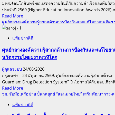
มทร.รัตนโกสินทร์ ขอแสดงความยินดีกับความสำเร็จของทีมวิศวก
ประจำปี 2569 (Higher Education Innovation Awards 2026) 
Read
Read More
more
ศูนย์กลางองค์ความรู้สากลด้านการป้องกันและแก้ไขยาเสพติดฯ ร
about
นักศึกษา
แฟ้มข่าวดีดี
วิศวกรรม
เมค
ศูนย์กลางองค์ความรู้สากลด้านการป้องกันและแก้ไขยาเส
คา
นวัตกรรมไทยผงาดเวทีโลก
ทรอ
นิ
ผู้ดูแลระบบ
24/06/2026
กส์
กรุงเทพฯ – 24 มิถุนายน 2569: ศูนย์กลางองค์ความรู้สากลด้
มทร.รัตนโกสินทร์
Guardian: Drug Detection System” ในโอกาสได้รับมอบเกียรติบัต
สร้าง
Read
Read More
ชื่อ
more
วช. จับมือเครือข่าย ปั้นกลยุทธ์ “สอนมวยไทย” เสริมพัฒนาการ
คว้า
about
3
แฟ้มข่าวดีดี
ศูนย์กลาง
รางวัล
องค์