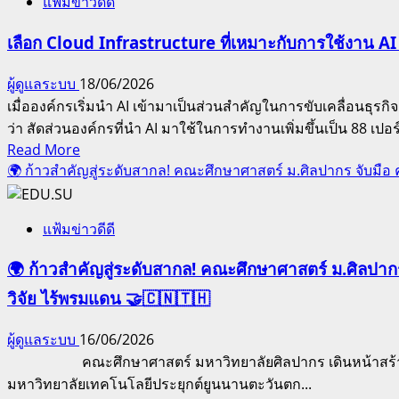
แฟ้มข่าวดีดี
ศึกษา
เข้า
ทับ
ศาสตร์
ชิง
เลือก Cloud Infrastructure ที่เหมาะกับการใช้งาน AI
กระดาน
ม.ศิลปากร
ถ้วย
ส่ง
ชื่นชม
พระ
ผู้ดูแลระบบ
18/06/2026
กำลัง
ยินดี!
ราช
เมื่อองค์กรเริ่มนำ AI เข้ามาเป็นส่วนสำคัญในการขับเคลื่อนธุ
ใจถึง
รศ.ดร.สาโรช
ทานฯ
ว่า สัดส่วนองค์กรที่นำ AI มาใช้ในการทำงานเพิ่มขึ้นเป็น 88 เปอร์
ครอบครัว
พูล
ปี
Read
Read More
ชี้
เทพ
2569
more
🌍 ก้าวสำคัญสู่ระดับสากล! คณะศึกษาศาสตร์ ม.ศิลปากร จับมื
“เพลง
รับ
about
ลูก
เกียรติ
เลือก
ทุ่ง
บัตร
แฟ้มข่าวดีดี
Cloud
คือ
“ศิลปากร
Infrastructure
เลือด
🌍 ก้าวสำคัญสู่ระดับสากล! คณะศึกษาศาสตร์ ม.ศิลปา
ที่
สร้างสรรค์”
เนื้อ
เหมาะ
ระดับ
วิจัย ไร้พรมแดน 🤝🇨🇳🇹🇭
และ
กับ
นานาชาติ
เหงื่อ
การ
ผู้ดูแลระบบ
16/06/2026
งาม
ใช้
คณะศึกษาศาสตร์ มหาวิทยาลัยศิลปากร เดินหน้าสร้างความร
ใน
งาน
มหาวิทยาลัยเทคโนโลยีประยุกต์ยูนนานตะวันตก...
ความ