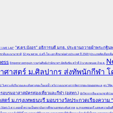
"ศ.ดร.บังอร" อธิการบดี มกธ. ประธานถวายผ้าพระกฐิน
E I-ME I-AE"
ับชาติและนานาชาติ
32 ทุน พสวท. ป.ตรี–โท–เอก ศึกษาต่อต่างประเทศ ปี 2569 (ประเภทคัดเลือกเพิ่ม
N
ness
Emperor penguin รวมรุ่นศิษย์เก่านักบาสฯ อัสสัมชัญ คว้าที่ 3 บาสเกตบอล ถ้วย ค.
ศาสตร์ ม.ศิลปากร ส่งทัพนักกีฬา 
 AI วิเคราะห์ปริมาณและเส้นทางขยะในแม่น้ำ หวังวางแนวทางการจัดการขยะก่อนออกทะเล
ดร.วิชิ
การอบรมอาสาสมัครท่องเที่ยวและกีฬา (อสทก.)
นักวิชาการจีน-นานาชาติร่ว
าสตร์ ม.กรุงเทพธนบุรี มอบรางวัลประกวดเรียงความ
ล QS Stars 5 ดาว ตอกย้ำความเป็นสถาบันการศึกษาเอกชนระดับสากล
ม.กรุงเทพธนบุรี แสดงความยินดีอ