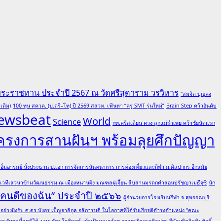
พระราชทาน ประจำปี 2567 ณ วัดศรีสุดาราม วรวิหาร
"สมจิต บุญคง
เติม)
100 ทุน สควค. (ป.ตรี–โท) ปี 2569 สสวท. เฟ้นหา “ครู SMT รุ่นใหม่”
Brain Step คว้าอันดับ
ewsbeat
World
Science
กท.คริสเตียน ควง ลูกแม่รำเพย คว้าชัยนัดแรก
โครงการสานฝันฯ พร้อมลุยศึกปัญญา
ต อิ่มอารมย์ นั่งประธาน ป.เอก การจัดการนันทนาการ การท่องเที่ยวและกีฬา ม.ศิลปากร อีกสมัย
มเวทีเสวนาข้ามวัฒนธรรม ณ เมืองหนานผิง มณฑลฝูเจี้ยน สืบสานมรดกคำสอนปรัชญาเมธีจูซี
นัก
 “คนดีของฉัน” ประจำปี ๒๕๖๖
ผู้อำนวยการโรงเรียนกีฬา จ.สุพรรณบุรี
ย่างยิ่งกับ ศ.ดร.บังอร เบ็ญจาธิกุล อธิการบดี ในโอกาสที่ได้รับเกียรติดำรงตำแหน่ง “คณะ