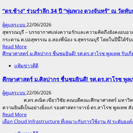
ประกาศ
พัฒนาการ-
รุ่น
เชิดชู
“ดร.ช้าง” ร่วมรำลึก 34 ปี “พุ่มพวง ดวงจันทร์” ณ วัดทั
สมรรถภาพ
ใหม่
เกียรติ
กาย
โชว์
ผู้ดูแลระบบ
22/06/2026
ใน
ใจ
เจ๋ง!
สุพรรณบุรี – บรรยากาศแห่งความรักและความคิดถึงยังคงอบอวลเ
งาน
เด็ก
ทีม
กระดาน ต.บ่อสุพรรณ อ.สองพี่น้อง จ.สุพรรณบุรี โดยในปีนี้ได้รับเ
“มหกรรม
ไทย
‘TN1’
Read
Read More
งาน
สู่
คว้า
more
ศึกษาศาสตร์ ม.ศิลปากร ชื่นชมยินดี! รศ.ดร.สาโรช พูลเทพ รับเก
วิจัย
ระดับ
แชมป์
about
แห่ง
สากล
ออกแบบ
แฟ้มข่าวดีดี
“ดร.ช้าง”
ชาติ
โด
ร่วม
2569”
ศึกษาศาสตร์ ม.ศิลปากร ชื่นชมยินดี! รศ.ดร.สาโรช พูลเ
รน
รำลึก
ตอกย้ำ
แปร
34
นวัตกรรม
ผู้ดูแลระบบ
22/06/2026
อักษร
ปี
ไทย
ศ.ดร.คณิต เขียววิชัย คณบดีคณะศึกษาศาสตร์ มหาวิทยาลัยศ
สนาม
“พุ่มพวง
ผงาด
ความยินดีเป็นอย่างยิ่งแก่ รองศาสตราจารย์ ดร.สาโรช พูลเทพ ส
ที่
ดวง
เวที
Read
Read More
4
จันทร์”
โลก
more
เลือก Cloud Infrastructure ที่เหมาะกับการใช้งาน AI ระดับองค
พร้อม
ณ
about
ตบเท้า
วัด