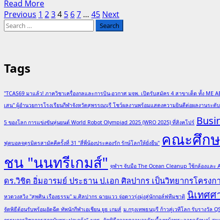
AI
Read
Read More
เป็น
ระดับ
Posts
more
Previous
1
2
3
4
5
6
7
…
45
Next
ไทย”
Search
about
องค์กร
pagination
for:
🌍
ก้าว
สำคัญ
Tags
สู่
ระดับ
"TCAS69 มาแล้ว! ภาควิชาเครื่องกลและการบิน-อวกาศ มจพ. เปิดรับสมัคร 4 สาขาเด็ด ทั้ง ME A
สากล!
เสน" ผู้อำนวยการโรงเรียนกีฬาจังหวัดสุพรรณบุรี โชว์ผลงานพร้อมแสดงความยินดีต่อผลงานระด
คณะ
Busi
ศึกษา
5 ของโลก การแข่งขันหุ่นยนต์ World Robot Olympiad 2025 (WRO 2025) ที่สิงคโปร์
คณะศึกษา
ศาสตร์
ฟุตบอลจตุรมิตรสามัคคีครั้งที่ 31 "สี่พี่น้องประคองรัก รักษ์โลกให้ยั่งยืน"
ม.ศิลปากร
ชน "นนทรีเกมส์"
จับ
จุฬาฯ จับมือ The Ocean Cleanup ใช้กล้องและ
มือ
ดร.วิชิต อิ่มอารมย์ ประธาน ป.เอก ศิลปากร เป็นวิทยากรโครง
คณะ
นิเทศศ
อัญมณี
หวดวงสวิง "สุพศิน เรืองธรรม" ม.ศิลปากร ฉายแวว จ่อดาวรุ่งมุ่งสู่นักกอล์ฟทีมชาติ
มหาวิทยาลัย
จัดพิธีต้อนรับพร้อมอัดฉีด ทัพนักกีฬาเอเชียน ยูธ เกมส์
ม.กรุงเทพธนบุรี ก้าวสู่เวทีโลก รับรางวั