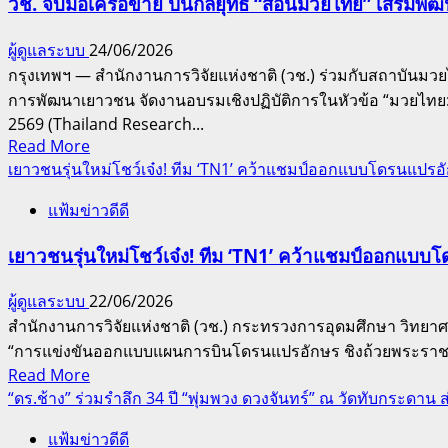
นวัตกรรม
วช. จับมือเครือข่าย ปั้นกลยุทธ์ “สอนมวยไทย” เสริม
ความ
ระดับ
รู้
ผู้ดูแลระบบ
24/06/2026
ประเทศ
สากล
กรุงเทพฯ — สำนักงานการวิจัยแห่งชาติ (วช.) ร่วมกับสถาบันมว
ด้าน
การพัฒนาเยาวชน จัดงานอบรมเชิงปฏิบัติการในหัวข้อ “มวยไท
การ
2569 (Thailand Research...
ป้องกัน
Read
Read More
และ
more
เยาวชนรุ่นใหม่โชว์เจ๋ง! ทีม ‘TN1’ คว้าแชมป์ออกแบบโดรนแปรอ
แก้ไข
about
แฟ้มข่าวดีดี
ยา
วช.
เสพ
จับ
เยาวชนรุ่นใหม่โชว์เจ๋ง! ทีม ‘TN1’ คว้าแชมป์ออกแบบ
ติดฯ
มือ
ร่วม
เครือ
ผู้ดูแลระบบ
22/06/2026
ยินดี
ข่าย
สำนักงานการวิจัยแห่งชาติ (วช.) กระทรวงการอุดมศึกษา วิทยาศ
3
ปั้น
“การแข่งขันออกแบบแผนการบินโดรนแปรอักษร ชิงถ้วยพระราชทาน
นัก
กลยุทธ์
Read
Read More
วิจัย
“สอน
more
“ดร.ช้าง” ร่วมรำลึก 34 ปี “พุ่มพวง ดวงจันทร์” ณ วัดทับกระดาน 
คว้า
มวยไทย”
about
ใบ
เสริม
แฟ้มข่าวดีดี
เยาวชน