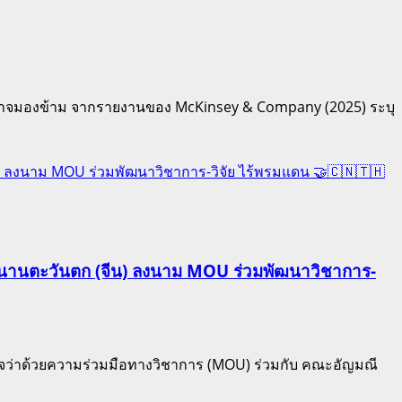
ี่ไม่อาจมองข้าม จากรายงานของ McKinsey & Company (2025) ระบุ
น) ลงนาม MOU ร่วมพัฒนาวิชาการ-วิจัย ไร้พรมแดน 🤝🇨🇳🇹🇭
ูนนานตะวันตก (จีน) ลงนาม MOU ร่วมพัฒนาวิชาการ-
่าด้วยความร่วมมือทางวิชาการ (MOU) ร่วมกับ คณะอัญมณี