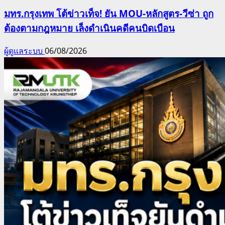
มทร.กรุงเทพ โต้ข่าวเท็จ! ยัน MOU-หลักสูตร-วีซ่า ถูก
ต้องตามกฎหมาย เล็งดำเนินคดีคนบิดเบือน
ผู้ดูแลระบบ
06/08/2026