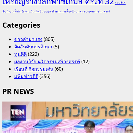
เหรียญรางวัลกีฬาซีเกมส์ ครั้งที่ 32
“แม่จิ๋ม”
รัชนี ชุมเพ็ชร จัดงานวันเกิดอิ่มอบอุ่น ทำอาหารเลี้ยงนักบาสฯ เบญจมราชานุสรณ์
Categories
ข่าวล่ามาแรง
(805)
จัดอันดับการศึกษา
(5)
ทุนดีดี
(222)
ผลงานวิจัย นวัตกรรมสร้างสรรค์
(12)
เรียนดี กิจกรรมเด่น
(60)
แฟ้มข่าวดีดี
(356)
PR NEWS