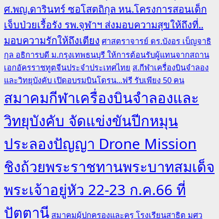
ศ.พญ.ดารินทร์ ซอโสตถิกุล หน.โครงการสอนเด็ก
เจ็บป่วยเรื้อรัง รพ.จุฬาฯ ส่งมอบความสุขให้ถึงที่..
มอบความรักให้ถึงเตียง
ศาสตราจารย์ ดร.บังอร เบ็ญจาธิ
กุล อธิการบดี ม.กรุงเทพธนบุรี ให้การต้อนรับผู้แทนจากสถาน
เอกอัครราชทูตจีนประจำประเทศไทย
ส.กีฬาเครื่องบินจำลอง
และวิทยุบังคับ เปิดอบรมบินโดรน...ฟรี รับเพียง 50 คน
สมาคมกีฬาเครื่องบินจำลองและ
วิทยุบังคับ จัดแข่งขันปีกหมุน
ประลองปัญญา Drone Mission
ชิงถ้วยพระราชทานพระบาทสมเด็จ
พระเจ้าอยู่หัว 22-23 ก.ค.66 ที่
ปัตตานี
สมาคมผู้ปกครองและครู โรงเรียนสาธิต มศว