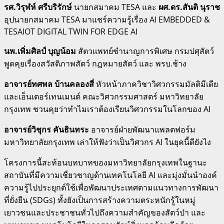
รศ.วิรุฬห์ ศรีบริรักษ์
นายกสมาคม TESA และ
ผศ.ดร.สันติ นุราช
อุปนายกสมาคม TESA มาแชร์ความรู้เรื่อง AI EMBEDDED &
TESAIOT DIGITAL TWIN FOR EDGE AI
นพ.เพิ่มศิลป์ บุญน้อม
สัตวแพทย์ชำนาญการพิเศษ กรมปศุสัตว์
พูดคุยเรื่องสวัสดิภาพสัตว์ กฎหมายสัตว์ และ พรบ.ช้าง
อาจารย์ทศพล บ้านคลองสี่
หัวหน้าภาควิชาวิศวกรรมมัลติมีเดีย
และเอ็นเตอร์เทนเมนต์ คณะวิศวกรรมศาสตร์ มหาวิทยาลัย
กรุงเทพ ชวนคุยว่าทำไมเราต้องเรียนวิศวกรรมในโลกของ AI
อาจารย์วิชุกร คันธินทระ
อาจารย์ฝ่ายพัฒนาแพลตฟอร์ม
มหาวิทยาลัยกรุงเทพ เล่าให้ฟังว่าเป็นวิศวกร AI ในยุคนี้ดียังไง
โครงการนี้สะท้อนบทบาทของมหาวิทยาลัยกรุงเทพในฐานะ
สถาบันที่มีความเชี่ยวชาญด้านเทคโนโลยี AI และมุ่งมั่นนำองค์
ความรู้ไปประยุกต์ใช้เพื่อพัฒนาประเทศตามแนวทางการพัฒนา
ที่ยั่งยืน (SDGs) ทั้งยังเป็นการสร้างความตระหนักรู้ในหมู่
เยาวชนและประชาชนทั่วไปถึงความสำคัญของสัตว์ป่า และ