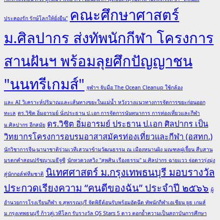
คณะศึกษาศาสตร์
ประคองรัก รักษ์โลกให้ยั่งยืน"
ม.ศิลปากร ส่งทัพนักกีฬา โครงการ
สานฝันฯ พร้อมลุยศึกปัญญาชน
"นนทรีเกมส์"
จุฬาฯ จับมือ The Ocean Cleanup ใช้กล้อง
และ AI วิเคราะห์ปริมาณและเส้นทางขยะในแม่น้ำ หวังวางแนวทางการจัดการขยะก่อนออก
ทะเล
ดร.วิชิต อิ่มอารมย์ นั่งประธาน ป.เอก การจัดการนันทนาการ การท่องเที่ยวและกีฬา
ดร.วิชิต อิ่มอารมย์ ประธาน ป.เอก ศิลปากร เป็น
ม.ศิลปากร อีกสมัย
วิทยากรโครงการอบรมอาสาสมัครท่องเที่ยวและกีฬา (อสทก.)
นักวิชาการจีน-นานาชาติร่วมเวทีเสวนาข้ามวัฒนธรรม ณ เมืองหนานผิง มณฑลฝูเจี้ยน สืบสาน
มรดกคำสอนปรัชญาเมธีจูซี
นักหวดวงสวิง "สุพศิน เรืองธรรม" ม.ศิลปากร ฉายแวว จ่อดาวรุ่งมุ่ง
นิเทศศาสตร์ ม.กรุงเทพธนบุรี มอบรางวัล
สู่นักกอล์ฟทีมชาติ
ประกวดเรียงความ “คนดีของฉัน” ประจำปี ๒๕๖๖
ผู้
อำนวยการโรงเรียนกีฬา จ.สุพรรณบุรี จัดพิธีต้อนรับพร้อมอัดฉีด ทัพนักกีฬาเอเชียน ยูธ เกมส์
ม.กรุงเทพธนบุรี ก้าวสู่เวทีโลก รับรางวัล QS Stars 5 ดาว ตอกย้ำความเป็นสถาบันการศึกษา