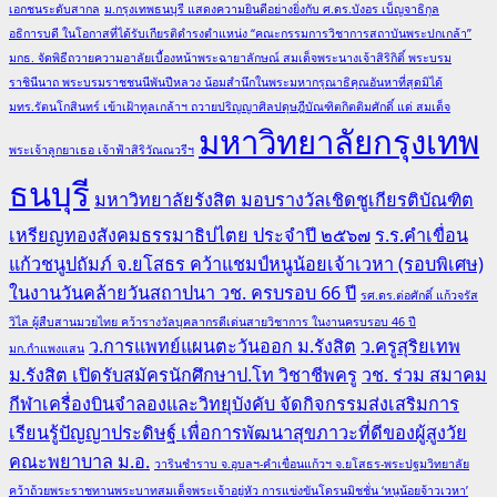
เอกชนระดับสากล
ม.กรุงเทพธนบุรี แสดงความยินดีอย่างยิ่งกับ ศ.ดร.บังอร เบ็ญจาธิกุล
อธิการบดี ในโอกาสที่ได้รับเกียรติดำรงตำแหน่ง “คณะกรรมการวิชาการสถาบันพระปกเกล้า”
มกธ. จัดพิธีถวายความอาลัยเบื้องหน้าพระฉายาลักษณ์ สมเด็จพระนางเจ้าสิริกิติ์ พระบรม
ราชินีนาถ พระบรมราชชนนีพันปีหลวง น้อมสำนึกในพระมหากรุณาธิคุณอันหาที่สุดมิได้
มทร.รัตนโกสินทร์ เข้าเฝ้าทูลเกล้าฯ ถวายปริญญาศิลปดุษฎีบัณฑิตกิตติมศักดิ์ แด่ สมเด็จ
มหาวิทยาลัยกรุงเทพ
พระเจ้าลูกยาเธอ เจ้าฟ้าสิริวัณณวรีฯ
ธนบุรี
มหาวิทยาลัยรังสิต มอบรางวัลเชิดชูเกียรติบัณฑิต
เหรียญทองสังคมธรรมาธิปไตย ประจำปี ๒๕๖๗
ร.ร.คำเขื่อน
แก้วชนูปถัมภ์ จ.ยโสธร คว้าแชมป์หนูน้อยเจ้าเวหา (รอบพิเศษ)
ในงานวันคล้ายวันสถาปนา วช. ครบรอบ 66 ปี
รศ.ดร.ต่อศักดิ์ แก้วจรัส
วิไล ผู้สืบสานมวยไทย คว้ารางวัลบุคลากรดีเด่นสายวิชาการ ในงานครบรอบ 46 ปี
ว.การแพทย์แผนตะวันออก ม.รังสิต
ว.ครูสุริยเทพ
มก.กำแพงแสน
ม.รังสิต เปิดรับสมัครนักศึกษาป.โท วิชาชีพครู
วช. ร่วม สมาคม
กีฬาเครื่องบินจำลองและวิทยุบังคับ จัดกิจกรรมส่งเสริมการ
เรียนรู้ปัญญาประดิษฐ์ เพื่อการพัฒนาสุขภาวะที่ดีของผู้สูงวัย
คณะพยาบาล ม.อ.
วารินชำราบ จ.อุบลฯ-คำเขื่อนแก้วฯ จ.ยโสธร-พระปฐมวิทยาลัย
คว้าถ้วยพระราชทานพระบาทสมเด็จพระเจ้าอยู่หัว การแข่งขันโดรนมิชชั่น ‘หนูน้อยจ้าวเวหา’