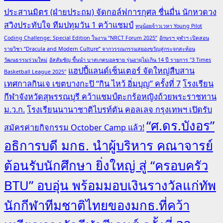
ประสานมิตร (ฝ่ายประถม) จัดกอล์ฟการกุศล ชื่นมื่น นักหวดวง
สวิงประทับใจ ทีมปทุมวัน 1 คว้าแชมป์
หนูน้อยจ้าวเวหา Young Pilot
Coding Challenge: Special Edition ในงาน “NRCT Forum 2025”
อักษรฯ จุฬาฯ เปิดสอน
รายวิชา “Dracula and Modern Culture” จากวรรณกรรมสยองขวัญสู่กระจกสะท้อน
วัฒนธรรมร่วมใหม่
อัสสัมชัญ ขึ้นนำ บาสเกตบอลชาย รุ่นอายุไม่เกิน 14 ปี รายการ "3 Times
แฮปปี้แลนด์เซ็นเตอร์ จัดใหญ่สืบสาน
Basketball League 2025"
เทศกาลกินเจ เขตบางกะปิ “กิน ไหว้ อิ่มบุญ” ครั้งที่ 7
โรงเรียน
กีฬาจังหวัดสุพรรณบุรี คว้าแชมป์ตะกร้อหญิงถ้วยพระราชทาน
ม.ว.ก.
โรงเรียนนานาชาติไบรท์ตัน คอลเลจ กรุงเทพฯ เปิดรับ
“ศ.ดร.บังอร”
สมัครค่ายกิจกรรม October Camp แล้ว!
อธิการบดี มกธ. นำผู้บริหาร คณาจารย์
ต้อนรับนักศึกษา ยิ่งใหญ่ สู่ “ครอบครัว
BTU” อบอุ่น พร้อมมอบเงินรางวัลแก่ทัพ
นักกีฬาทีมชาติไทยของมกธ.ที่คว้า