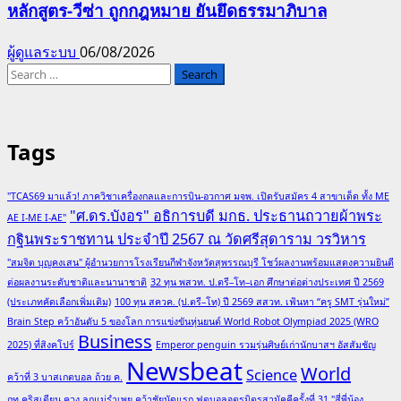
หลักสูตร-วีซ่า ถูกกฎหมาย ยันยึดธรรมาภิบาล
ผู้ดูแลระบบ
06/08/2026
Search
for:
Tags
"TCAS69 มาแล้ว! ภาควิชาเครื่องกลและการบิน-อวกาศ มจพ. เปิดรับสมัคร 4 สาขาเด็ด ทั้ง ME
"ศ.ดร.บังอร" อธิการบดี มกธ. ประธานถวายผ้าพระ
AE I-ME I-AE"
กฐินพระราชทาน ประจำปี 2567 ณ วัดศรีสุดาราม วรวิหาร
"สมจิต บุญคงเสน" ผู้อำนวยการโรงเรียนกีฬาจังหวัดสุพรรณบุรี โชว์ผลงานพร้อมแสดงความยินดี
ต่อผลงานระดับชาติและนานาชาติ
32 ทุน พสวท. ป.ตรี–โท–เอก ศึกษาต่อต่างประเทศ ปี 2569
(ประเภทคัดเลือกเพิ่มเติม)
100 ทุน สควค. (ป.ตรี–โท) ปี 2569 สสวท. เฟ้นหา “ครู SMT รุ่นใหม่”
Brain Step คว้าอันดับ 5 ของโลก การแข่งขันหุ่นยนต์ World Robot Olympiad 2025 (WRO
Business
2025) ที่สิงคโปร์
Emperor penguin รวมรุ่นศิษย์เก่านักบาสฯ อัสสัมชัญ
Newsbeat
World
Science
คว้าที่ 3 บาสเกตบอล ถ้วย ค.
กท.คริสเตียน ควง ลูกแม่รำเพย คว้าชัยนัดแรก ฟุตบอลจตุรมิตรสามัคคีครั้งที่ 31 "สี่พี่น้อง