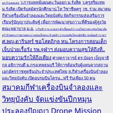
ว.การแพทย์แผนตะวันออก ม.รังสิต
ว.ครูสุริยเทพ
มก.กำแพงแสน
ม.รังสิต เปิดรับสมัครนักศึกษาป.โท วิชาชีพครู
วช. ร่วม สมาคม
กีฬาเครื่องบินจำลองและวิทยุบังคับ จัดกิจกรรมส่งเสริมการ
เรียนรู้ปัญญาประดิษฐ์ เพื่อการพัฒนาสุขภาวะที่ดีของผู้สูงวัย
คณะพยาบาล ม.อ.
วารินชำราบ จ.อุบลฯ-คำเขื่อนแก้วฯ จ.ยโสธร-พระปฐมวิทยาลัย
คว้าถ้วยพระราชทานพระบาทสมเด็จพระเจ้าอยู่หัว การแข่งขันโดรนมิชชั่น ‘หนูน้อยจ้าวเวหา’
ศ.พญ.ดารินทร์ ซอโสตถิกุล หน.โครงการสอนเด็ก
เจ็บป่วยเรื้อรัง รพ.จุฬาฯ ส่งมอบความสุขให้ถึงที่..
มอบความรักให้ถึงเตียง
ศาสตราจารย์ ดร.บังอร เบ็ญจาธิ
กุล อธิการบดี ม.กรุงเทพธนบุรี ให้การต้อนรับผู้แทนจากสถาน
เอกอัครราชทูตจีนประจำประเทศไทย
ส.กีฬาเครื่องบินจำลอง
และวิทยุบังคับ เปิดอบรมบินโดรน...ฟรี รับเพียง 50 คน
สมาคมกีฬาเครื่องบินจำลองและ
วิทยุบังคับ จัดแข่งขันปีกหมุน
ประลองปัญญา Drone Mission