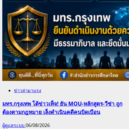
ข่าวล่ามาแรง
มทร.กรุงเทพ โต้ข่าวเท็จ! ยัน MOU-หลักสูตร-วีซ่า ถูก
ต้องตามกฎหมาย เล็งดำเนินคดีคนบิดเบือน
ผู้ดูแลระบบ
06/08/2026