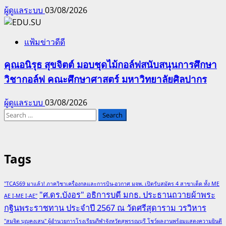
ผู้ดูแลระบบ
03/08/2026
แฟ้มข่าวดีดี
คุณอนิรุธ สุขจิตต์ มอบชุดไม้กอล์ฟสนับสนุนการศึกษา
วิชากอล์ฟ คณะศึกษาศาสตร์ มหาวิทยาลัยศิลปากร
ผู้ดูแลระบบ
03/08/2026
Search
for:
Tags
"TCAS69 มาแล้ว! ภาควิชาเครื่องกลและการบิน-อวกาศ มจพ. เปิดรับสมัคร 4 สาขาเด็ด ทั้ง ME
"ศ.ดร.บังอร" อธิการบดี มกธ. ประธานถวายผ้าพระ
AE I-ME I-AE"
กฐินพระราชทาน ประจำปี 2567 ณ วัดศรีสุดาราม วรวิหาร
"สมจิต บุญคงเสน" ผู้อำนวยการโรงเรียนกีฬาจังหวัดสุพรรณบุรี โชว์ผลงานพร้อมแสดงความยินดี