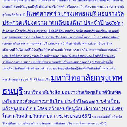
นักวิชาการจีน-นานาชาติร่วมเวทีเสวนาข้ามวัฒนธรรม ณ เมืองหนานผิง มณฑลฝูเจี้ยน สืบสาน
มรดกคำสอนปรัชญาเมธีจูซี
นักหวดวงสวิง "สุพศิน เรืองธรรม" ม.ศิลปากร ฉายแวว จ่อดาวรุ่งมุ่ง
นิเทศศาสตร์ ม.กรุงเทพธนบุรี มอบรางวัล
สู่นักกอล์ฟทีมชาติ
ประกวดเรียงความ “คนดีของฉัน” ประจำปี ๒๕๖๖
ผู้
อำนวยการโรงเรียนกีฬา จ.สุพรรณบุรี จัดพิธีต้อนรับพร้อมอัดฉีด ทัพนักกีฬาเอเชียน ยูธ เกมส์
ม.กรุงเทพธนบุรี ก้าวสู่เวทีโลก รับรางวัล QS Stars 5 ดาว ตอกย้ำความเป็นสถาบันการศึกษา
เอกชนระดับสากล
ม.กรุงเทพธนบุรี แสดงความยินดีอย่างยิ่งกับ ศ.ดร.บังอร เบ็ญจาธิกุล
อธิการบดี ในโอกาสที่ได้รับเกียรติดำรงตำแหน่ง “คณะกรรมการวิชาการสถาบันพระปกเกล้า”
มกธ. จัดพิธีถวายความอาลัยเบื้องหน้าพระฉายาลักษณ์ สมเด็จพระนางเจ้าสิริกิติ์ พระบรม
ราชินีนาถ พระบรมราชชนนีพันปีหลวง น้อมสำนึกในพระมหากรุณาธิคุณอันหาที่สุดมิได้
มทร.รัตนโกสินทร์ เข้าเฝ้าทูลเกล้าฯ ถวายปริญญาศิลปดุษฎีบัณฑิตกิตติมศักดิ์ แด่ สมเด็จ
มหาวิทยาลัยกรุงเทพ
พระเจ้าลูกยาเธอ เจ้าฟ้าสิริวัณณวรีฯ
ธนบุรี
มหาวิทยาลัยรังสิต มอบรางวัลเชิดชูเกียรติบัณฑิต
เหรียญทองสังคมธรรมาธิปไตย ประจำปี ๒๕๖๗
ร.ร.คำเขื่อน
แก้วชนูปถัมภ์ จ.ยโสธร คว้าแชมป์หนูน้อยเจ้าเวหา (รอบพิเศษ)
ในงานวันคล้ายวันสถาปนา วช. ครบรอบ 66 ปี
รศ.ดร.ต่อศักดิ์ แก้วจรัส
วิไล ผู้สืบสานมวยไทย คว้ารางวัลบุคลากรดีเด่นสายวิชาการ ในงานครบรอบ 46 ปี