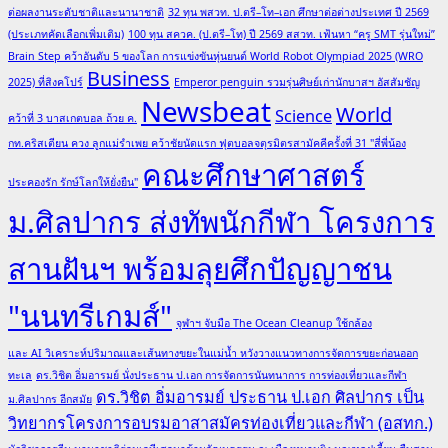
ต่อผลงานระดับชาติและนานาชาติ
32 ทุน พสวท. ป.ตรี–โท–เอก ศึกษาต่อต่างประเทศ ปี 2569
(ประเภทคัดเลือกเพิ่มเติม)
100 ทุน สควค. (ป.ตรี–โท) ปี 2569 สสวท. เฟ้นหา “ครู SMT รุ่นใหม่”
Brain Step คว้าอันดับ 5 ของโลก การแข่งขันหุ่นยนต์ World Robot Olympiad 2025 (WRO
Business
2025) ที่สิงคโปร์
Emperor penguin รวมรุ่นศิษย์เก่านักบาสฯ อัสสัมชัญ
Newsbeat
World
Science
คว้าที่ 3 บาสเกตบอล ถ้วย ค.
กท.คริสเตียน ควง ลูกแม่รำเพย คว้าชัยนัดแรก ฟุตบอลจตุรมิตรสามัคคีครั้งที่ 31 "สี่พี่น้อง
คณะศึกษาศาสตร์
ประคองรัก รักษ์โลกให้ยั่งยืน"
ม.ศิลปากร ส่งทัพนักกีฬา โครงการ
สานฝันฯ พร้อมลุยศึกปัญญาชน
"นนทรีเกมส์"
จุฬาฯ จับมือ The Ocean Cleanup ใช้กล้อง
และ AI วิเคราะห์ปริมาณและเส้นทางขยะในแม่น้ำ หวังวางแนวทางการจัดการขยะก่อนออก
ทะเล
ดร.วิชิต อิ่มอารมย์ นั่งประธาน ป.เอก การจัดการนันทนาการ การท่องเที่ยวและกีฬา
ดร.วิชิต อิ่มอารมย์ ประธาน ป.เอก ศิลปากร เป็น
ม.ศิลปากร อีกสมัย
วิทยากรโครงการอบรมอาสาสมัครท่องเที่ยวและกีฬา (อสทก.)