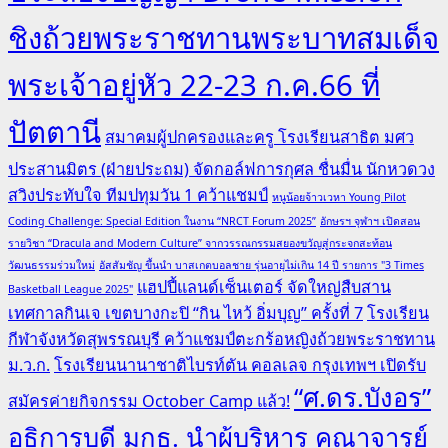
ชิงถ้วยพระราชทานพระบาทสมเด็จ
พระเจ้าอยู่หัว 22-23 ก.ค.66 ที่
ปัตตานี
สมาคมผู้ปกครองและครู โรงเรียนสาธิต มศว
ประสานมิตร (ฝ่ายประถม) จัดกอล์ฟการกุศล ชื่นมื่น นักหวดวง
สวิงประทับใจ ทีมปทุมวัน 1 คว้าแชมป์
หนูน้อยจ้าวเวหา Young Pilot
Coding Challenge: Special Edition ในงาน “NRCT Forum 2025”
อักษรฯ จุฬาฯ เปิดสอน
รายวิชา “Dracula and Modern Culture” จากวรรณกรรมสยองขวัญสู่กระจกสะท้อน
วัฒนธรรมร่วมใหม่
อัสสัมชัญ ขึ้นนำ บาสเกตบอลชาย รุ่นอายุไม่เกิน 14 ปี รายการ "3 Times
แฮปปี้แลนด์เซ็นเตอร์ จัดใหญ่สืบสาน
Basketball League 2025"
เทศกาลกินเจ เขตบางกะปิ “กิน ไหว้ อิ่มบุญ” ครั้งที่ 7
โรงเรียน
กีฬาจังหวัดสุพรรณบุรี คว้าแชมป์ตะกร้อหญิงถ้วยพระราชทาน
ม.ว.ก.
โรงเรียนนานาชาติไบรท์ตัน คอลเลจ กรุงเทพฯ เปิดรับ
“ศ.ดร.บังอร”
สมัครค่ายกิจกรรม October Camp แล้ว!
อธิการบดี มกธ. นำผู้บริหาร คณาจารย์