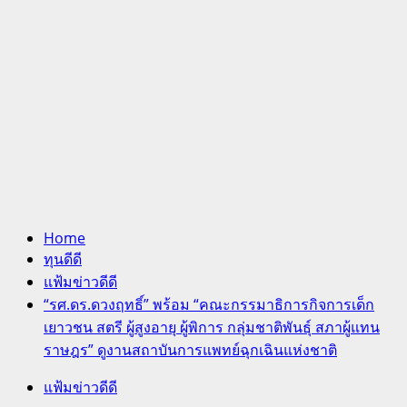
Home
ทุนดีดี
แฟ้มข่าวดีดี
“รศ.ดร.ดวงฤทธิ์” พร้อม “คณะกรรมาธิการกิจการเด็ก
เยาวชน สตรี ผู้สูงอายุ ผู้พิการ กลุ่มชาติพันธุ์ สภาผู้แทน
ราษฎร” ดูงานสถาบันการแพทย์ฉุกเฉินแห่งชาติ
แฟ้มข่าวดีดี