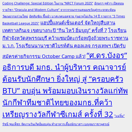
Coding Challenge: Special Edition ในงาน “NRCT Forum 2025”
อักษรฯ จุฬาฯ เปิดสอน
รายวิชา “Dracula and Modern Culture” จากวรรณกรรมสยองขวัญสู่กระจกสะท้อน
วัฒนธรรมร่วมใหม่
อัสสัมชัญ ขึ้นนำ บาสเกตบอลชาย รุ่นอายุไม่เกิน 14 ปี รายการ "3 Times
แฮปปี้แลนด์เซ็นเตอร์ จัดใหญ่สืบสาน
Basketball League 2025"
เทศกาลกินเจ เขตบางกะปิ “กิน ไหว้ อิ่มบุญ” ครั้งที่ 7
โรงเรียน
กีฬาจังหวัดสุพรรณบุรี คว้าแชมป์ตะกร้อหญิงถ้วยพระราชทาน
ม.ว.ก.
โรงเรียนนานาชาติไบรท์ตัน คอลเลจ กรุงเทพฯ เปิดรับ
“ศ.ดร.บังอร”
สมัครค่ายกิจกรรม October Camp แล้ว!
อธิการบดี มกธ. นำผู้บริหาร คณาจารย์
ต้อนรับนักศึกษา ยิ่งใหญ่ สู่ “ครอบครัว
BTU” อบอุ่น พร้อมมอบเงินรางวัลแก่ทัพ
นักกีฬาทีมชาติไทยของมกธ.ที่คว้า
เหรียญรางวัลกีฬาซีเกมส์ ครั้งที่ 32
“แม่จิ๋ม”
รัชนี ชุมเพ็ชร จัดงานวันเกิดอิ่มอบอุ่น ทำอาหารเลี้ยงนักบาสฯ เบญจมราชานุสรณ์