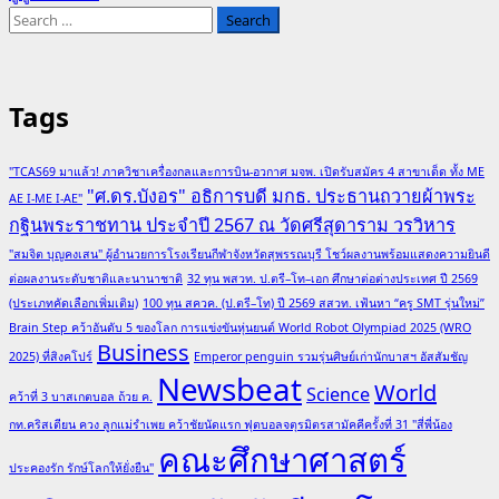
Search
for:
Tags
"TCAS69 มาแล้ว! ภาควิชาเครื่องกลและการบิน-อวกาศ มจพ. เปิดรับสมัคร 4 สาขาเด็ด ทั้ง ME
"ศ.ดร.บังอร" อธิการบดี มกธ. ประธานถวายผ้าพระ
AE I-ME I-AE"
กฐินพระราชทาน ประจำปี 2567 ณ วัดศรีสุดาราม วรวิหาร
"สมจิต บุญคงเสน" ผู้อำนวยการโรงเรียนกีฬาจังหวัดสุพรรณบุรี โชว์ผลงานพร้อมแสดงความยินดี
ต่อผลงานระดับชาติและนานาชาติ
32 ทุน พสวท. ป.ตรี–โท–เอก ศึกษาต่อต่างประเทศ ปี 2569
(ประเภทคัดเลือกเพิ่มเติม)
100 ทุน สควค. (ป.ตรี–โท) ปี 2569 สสวท. เฟ้นหา “ครู SMT รุ่นใหม่”
Brain Step คว้าอันดับ 5 ของโลก การแข่งขันหุ่นยนต์ World Robot Olympiad 2025 (WRO
Business
2025) ที่สิงคโปร์
Emperor penguin รวมรุ่นศิษย์เก่านักบาสฯ อัสสัมชัญ
Newsbeat
World
Science
คว้าที่ 3 บาสเกตบอล ถ้วย ค.
กท.คริสเตียน ควง ลูกแม่รำเพย คว้าชัยนัดแรก ฟุตบอลจตุรมิตรสามัคคีครั้งที่ 31 "สี่พี่น้อง
คณะศึกษาศาสตร์
ประคองรัก รักษ์โลกให้ยั่งยืน"