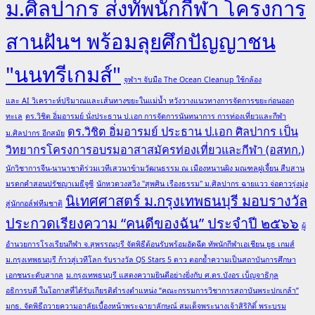
ม.ศิลปากร ส่งทัพนักกีฬา โครงการ
สานฝันฯ พร้อมลุยศึกปัญญาชน
"นนทรีเกมส์"
จุฬาฯ จับมือ The Ocean Cleanup ใช้กล้อง
และ AI วิเคราะห์ปริมาณและเส้นทางขยะในแม่น้ำ หวังวางแนวทางการจัดการขยะก่อนออก
ทะเล
ดร.วิชิต อิ่มอารมย์ นั่งประธาน ป.เอก การจัดการนันทนาการ การท่องเที่ยวและกีฬา
ดร.วิชิต อิ่มอารมย์ ประธาน ป.เอก ศิลปากร เป็น
ม.ศิลปากร อีกสมัย
วิทยากรโครงการอบรมอาสาสมัครท่องเที่ยวและกีฬา (อสทก.)
นักวิชาการจีน-นานาชาติร่วมเวทีเสวนาข้ามวัฒนธรรม ณ เมืองหนานผิง มณฑลฝูเจี้ยน สืบสาน
มรดกคำสอนปรัชญาเมธีจูซี
นักหวดวงสวิง "สุพศิน เรืองธรรม" ม.ศิลปากร ฉายแวว จ่อดาวรุ่งมุ่ง
นิเทศศาสตร์ ม.กรุงเทพธนบุรี มอบรางวัล
สู่นักกอล์ฟทีมชาติ
ประกวดเรียงความ “คนดีของฉัน” ประจำปี ๒๕๖๖
ผู้
อำนวยการโรงเรียนกีฬา จ.สุพรรณบุรี จัดพิธีต้อนรับพร้อมอัดฉีด ทัพนักกีฬาเอเชียน ยูธ เกมส์
ม.กรุงเทพธนบุรี ก้าวสู่เวทีโลก รับรางวัล QS Stars 5 ดาว ตอกย้ำความเป็นสถาบันการศึกษา
เอกชนระดับสากล
ม.กรุงเทพธนบุรี แสดงความยินดีอย่างยิ่งกับ ศ.ดร.บังอร เบ็ญจาธิกุล
อธิการบดี ในโอกาสที่ได้รับเกียรติดำรงตำแหน่ง “คณะกรรมการวิชาการสถาบันพระปกเกล้า”
มกธ. จัดพิธีถวายความอาลัยเบื้องหน้าพระฉายาลักษณ์ สมเด็จพระนางเจ้าสิริกิติ์ พระบรม