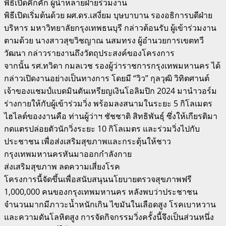
พิธีเปิดคึกคัก ผู้นำหลายฝ่ายร่วมงาน
พิธีเปิดเริ่มต้นด้วย ผศ.ดร.เสงี่ยม บุษบาบาน รองอธิการบดีฝ่าย
บริหาร มหาวิทยาลัยกรุงเทพธนบุรี กล่าวต้อนรับ ผู้เข้าร่วมงาน
ตามด้วย นางสาวสุขวิชญาณ นสมทรง ผู้อำนวยการเขตทวี
วัฒนา กล่าวรายงานถึงวัตถุประสงค์ของโครงการ
จากนั้น รศ.ทวิดา กมลเวช รองผู้ว่าราชการกรุงเทพมหานคร ได้
กล่าวเปิดงานอย่างเป็นทางการ โดยมี “วิว” กุลวุฒิ วิทิตศานต์
เจ้าของแชมป์แบดมินตันเหรียญเงินโอลิมปิก 2024 มานำวอร์ม
ร่างกายให้กับผู้เข้าร่วมวิ่ง พร้อมลงสนามในระยะ 5 กิโลเมตร
ไฮไลต์ของงานคือ ท่านผู้ว่าฯ ชัชชาติ สิทธิพันธุ์ ซึ่งให้เกียรติมา
กดแตรปล่อยตัวนักวิ่งระยะ 10 กิโลเมตร และร่วมวิ่งไปกับ
ประชาชน เพื่อส่งเสริมสุขภาพและกระตุ้นให้ชาว
กรุงเทพมหานครหันมาออกกำลังกาย
ส่งเสริมสุขภาพ ลดความเสี่ยงโรค
โครงการนี้จัดขึ้นเพื่อสนับสนุนนโยบายตรวจสุขภาพฟรี
1,000,000 คนของกรุงเทพมหานคร หลังพบว่าประชาชน
จำนวนมากมีภาวะน้ำหนักเกิน ไขมันในเลือดสูง โรคเบาหวาน
และความดันโลหิตสูง การจัดกิจกรรมวิ่งครั้งนี้จึงเป็นส่วนหนึ่ง