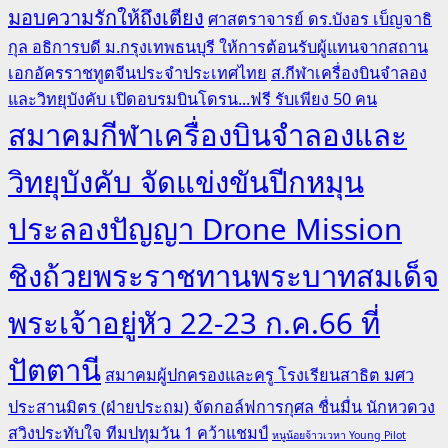
มอบความรักให้ถึงเตียง
ศาสตราจารย์ ดร.บังอร เบ็ญจาธิ
กุล อธิการบดี ม.กรุงเทพธนบุรี ให้การต้อนรับผู้แทนจากสถาน
เอกอัครราชทูตจีนประจำประเทศไทย
ส.กีฬาเครื่องบินจำลอง
และวิทยุบังคับ เปิดอบรมบินโดรน...ฟรี รับเพียง 50 คน
สมาคมกีฬาเครื่องบินจำลองและ
วิทยุบังคับ จัดแข่งขันปีกหมุน
ประลองปัญญา Drone Mission
ชิงถ้วยพระราชทานพระบาทสมเด็จ
พระเจ้าอยู่หัว 22-23 ก.ค.66 ที่
ปัตตานี
สมาคมผู้ปกครองและครู โรงเรียนสาธิต มศว
ประสานมิตร (ฝ่ายประถม) จัดกอล์ฟการกุศล ชื่นมื่น นักหวดวง
สวิงประทับใจ ทีมปทุมวัน 1 คว้าแชมป์
หนูน้อยจ้าวเวหา Young Pilot