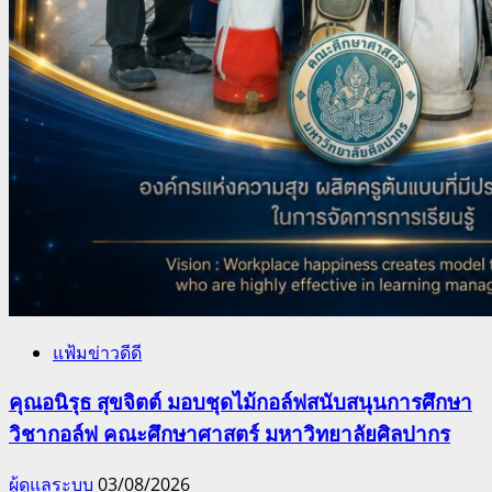
แฟ้มข่าวดีดี
คุณอนิรุธ สุขจิตต์ มอบชุดไม้กอล์ฟสนับสนุนการศึกษา
วิชากอล์ฟ คณะศึกษาศาสตร์ มหาวิทยาลัยศิลปากร
ผู้ดูแลระบบ
03/08/2026