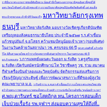
ราชินีนาถ พระบรมราชชนนีพันปีหลวง น้อมสำนึกในพระมหากรุณาธิคุณอันหาที่สุดมิได้
มทร.รัตนโกสินทร์ เข้าเฝ้าทูลเกล้าฯ ถวายปริญญาศิลปดุษฎีบัณฑิตกิตติมศักดิ์ แด่ สมเด็จ
มหาวิทยาลัยกรุงเทพ
พระเจ้าลูกยาเธอ เจ้าฟ้าสิริวัณณวรีฯ
ธนบุรี
มหาวิทยาลัยรังสิต มอบรางวัลเชิดชูเกียรติบัณฑิต
เหรียญทองสังคมธรรมาธิปไตย ประจำปี ๒๕๖๗
ร.ร.คำเขื่อน
แก้วชนูปถัมภ์ จ.ยโสธร คว้าแชมป์หนูน้อยเจ้าเวหา (รอบพิเศษ)
ในงานวันคล้ายวันสถาปนา วช. ครบรอบ 66 ปี
รศ.ดร.ต่อศักดิ์ แก้วจรัส
วิไล ผู้สืบสานมวยไทย คว้ารางวัลบุคลากรดีเด่นสายวิชาการ ในงานครบรอบ 46 ปี
ว.การแพทย์แผนตะวันออก ม.รังสิต
ว.ครูสุริยเทพ
มก.กำแพงแสน
ม.รังสิต เปิดรับสมัครนักศึกษาป.โท วิชาชีพครู
วช. ร่วม สมาคม
กีฬาเครื่องบินจำลองและวิทยุบังคับ จัดกิจกรรมส่งเสริมการ
เรียนรู้ปัญญาประดิษฐ์ เพื่อการพัฒนาสุขภาวะที่ดีของผู้สูงวัย
คณะพยาบาล ม.อ.
วารินชำราบ จ.อุบลฯ-คำเขื่อนแก้วฯ จ.ยโสธร-พระปฐมวิทยาลัย
คว้าถ้วยพระราชทานพระบาทสมเด็จพระเจ้าอยู่หัว การแข่งขันโดรนมิชชั่น ‘หนูน้อยจ้าวเวหา’
ศ.พญ.ดารินทร์ ซอโสตถิกุล หน.โครงการสอนเด็ก
เจ็บป่วยเรื้อรัง รพ.จุฬาฯ ส่งมอบความสุขให้ถึงที่..