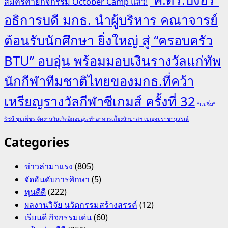
สมัครค่ายกิจกรรม October Camp แล้ว!
อธิการบดี มกธ. นำผู้บริหาร คณาจารย์
ต้อนรับนักศึกษา ยิ่งใหญ่ สู่ “ครอบครัว
BTU” อบอุ่น พร้อมมอบเงินรางวัลแก่ทัพ
นักกีฬาทีมชาติไทยของมกธ.ที่คว้า
เหรียญรางวัลกีฬาซีเกมส์ ครั้งที่ 32
“แม่จิ๋ม”
รัชนี ชุมเพ็ชร จัดงานวันเกิดอิ่มอบอุ่น ทำอาหารเลี้ยงนักบาสฯ เบญจมราชานุสรณ์
Categories
ข่าวล่ามาแรง
(805)
จัดอันดับการศึกษา
(5)
ทุนดีดี
(222)
ผลงานวิจัย นวัตกรรมสร้างสรรค์
(12)
เรียนดี กิจกรรมเด่น
(60)