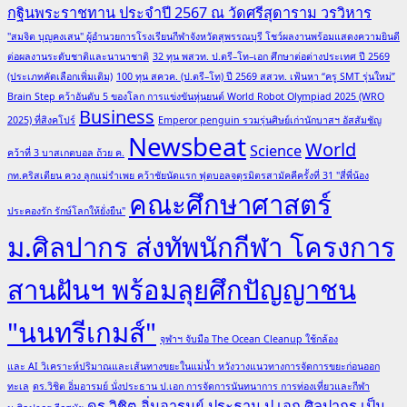
กฐินพระราชทาน ประจำปี 2567 ณ วัดศรีสุดาราม วรวิหาร
"สมจิต บุญคงเสน" ผู้อำนวยการโรงเรียนกีฬาจังหวัดสุพรรณบุรี โชว์ผลงานพร้อมแสดงความยินดี
ต่อผลงานระดับชาติและนานาชาติ
32 ทุน พสวท. ป.ตรี–โท–เอก ศึกษาต่อต่างประเทศ ปี 2569
(ประเภทคัดเลือกเพิ่มเติม)
100 ทุน สควค. (ป.ตรี–โท) ปี 2569 สสวท. เฟ้นหา “ครู SMT รุ่นใหม่”
Brain Step คว้าอันดับ 5 ของโลก การแข่งขันหุ่นยนต์ World Robot Olympiad 2025 (WRO
Business
2025) ที่สิงคโปร์
Emperor penguin รวมรุ่นศิษย์เก่านักบาสฯ อัสสัมชัญ
Newsbeat
World
Science
คว้าที่ 3 บาสเกตบอล ถ้วย ค.
กท.คริสเตียน ควง ลูกแม่รำเพย คว้าชัยนัดแรก ฟุตบอลจตุรมิตรสามัคคีครั้งที่ 31 "สี่พี่น้อง
คณะศึกษาศาสตร์
ประคองรัก รักษ์โลกให้ยั่งยืน"
ม.ศิลปากร ส่งทัพนักกีฬา โครงการ
สานฝันฯ พร้อมลุยศึกปัญญาชน
"นนทรีเกมส์"
จุฬาฯ จับมือ The Ocean Cleanup ใช้กล้อง
และ AI วิเคราะห์ปริมาณและเส้นทางขยะในแม่น้ำ หวังวางแนวทางการจัดการขยะก่อนออก
ทะเล
ดร.วิชิต อิ่มอารมย์ นั่งประธาน ป.เอก การจัดการนันทนาการ การท่องเที่ยวและกีฬา
ดร.วิชิต อิ่มอารมย์ ประธาน ป.เอก ศิลปากร เป็น