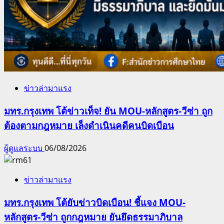
ข่าวล่ามาแรง
มทร.กรุงเทพ โต้ข่าวเท็จ! ยัน MOU-หลักสูตร-วีซ่า ถูก
ต้องตามกฎหมาย เล็งดำเนินคดีคนบิดเบือน
ผู้ดูแลระบบ
06/08/2026
ข่าวล่ามาแรง
มทร.กรุงเทพ โต้ยับข่าวบิดเบือน! ชี้แจง MOU-
หลักสูตร-วีซ่า ถูกกฎหมาย ยันยึดธรรมาภิบาล