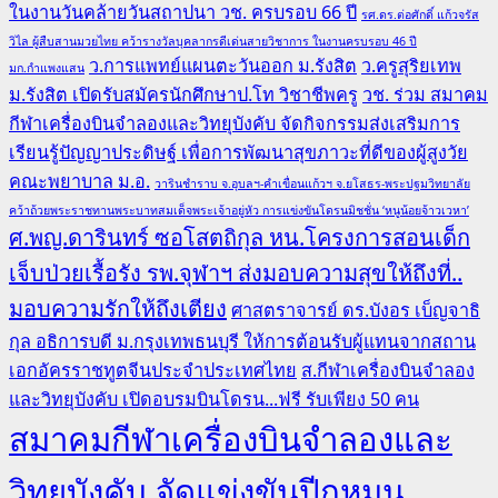
ในงานวันคล้ายวันสถาปนา วช. ครบรอบ 66 ปี
รศ.ดร.ต่อศักดิ์ แก้วจรัส
วิไล ผู้สืบสานมวยไทย คว้ารางวัลบุคลากรดีเด่นสายวิชาการ ในงานครบรอบ 46 ปี
ว.การแพทย์แผนตะวันออก ม.รังสิต
ว.ครูสุริยเทพ
มก.กำแพงแสน
ม.รังสิต เปิดรับสมัครนักศึกษาป.โท วิชาชีพครู
วช. ร่วม สมาคม
กีฬาเครื่องบินจำลองและวิทยุบังคับ จัดกิจกรรมส่งเสริมการ
เรียนรู้ปัญญาประดิษฐ์ เพื่อการพัฒนาสุขภาวะที่ดีของผู้สูงวัย
คณะพยาบาล ม.อ.
วารินชำราบ จ.อุบลฯ-คำเขื่อนแก้วฯ จ.ยโสธร-พระปฐมวิทยาลัย
คว้าถ้วยพระราชทานพระบาทสมเด็จพระเจ้าอยู่หัว การแข่งขันโดรนมิชชั่น ‘หนูน้อยจ้าวเวหา’
ศ.พญ.ดารินทร์ ซอโสตถิกุล หน.โครงการสอนเด็ก
เจ็บป่วยเรื้อรัง รพ.จุฬาฯ ส่งมอบความสุขให้ถึงที่..
มอบความรักให้ถึงเตียง
ศาสตราจารย์ ดร.บังอร เบ็ญจาธิ
กุล อธิการบดี ม.กรุงเทพธนบุรี ให้การต้อนรับผู้แทนจากสถาน
เอกอัครราชทูตจีนประจำประเทศไทย
ส.กีฬาเครื่องบินจำลอง
และวิทยุบังคับ เปิดอบรมบินโดรน...ฟรี รับเพียง 50 คน
สมาคมกีฬาเครื่องบินจำลองและ
วิทยุบังคับ จัดแข่งขันปีกหมุน