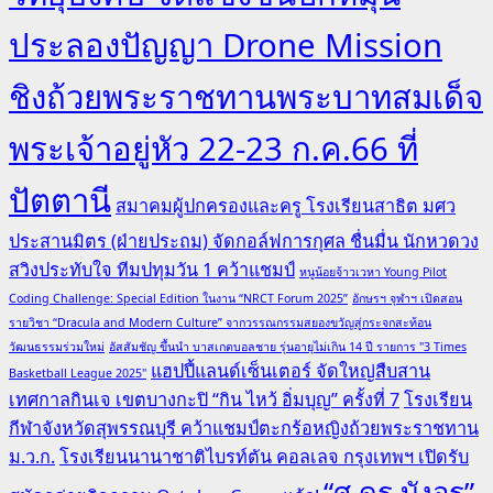
ประลองปัญญา Drone Mission
ชิงถ้วยพระราชทานพระบาทสมเด็จ
พระเจ้าอยู่หัว 22-23 ก.ค.66 ที่
ปัตตานี
สมาคมผู้ปกครองและครู โรงเรียนสาธิต มศว
ประสานมิตร (ฝ่ายประถม) จัดกอล์ฟการกุศล ชื่นมื่น นักหวดวง
สวิงประทับใจ ทีมปทุมวัน 1 คว้าแชมป์
หนูน้อยจ้าวเวหา Young Pilot
Coding Challenge: Special Edition ในงาน “NRCT Forum 2025”
อักษรฯ จุฬาฯ เปิดสอน
รายวิชา “Dracula and Modern Culture” จากวรรณกรรมสยองขวัญสู่กระจกสะท้อน
วัฒนธรรมร่วมใหม่
อัสสัมชัญ ขึ้นนำ บาสเกตบอลชาย รุ่นอายุไม่เกิน 14 ปี รายการ "3 Times
แฮปปี้แลนด์เซ็นเตอร์ จัดใหญ่สืบสาน
Basketball League 2025"
เทศกาลกินเจ เขตบางกะปิ “กิน ไหว้ อิ่มบุญ” ครั้งที่ 7
โรงเรียน
กีฬาจังหวัดสุพรรณบุรี คว้าแชมป์ตะกร้อหญิงถ้วยพระราชทาน
ม.ว.ก.
โรงเรียนนานาชาติไบรท์ตัน คอลเลจ กรุงเทพฯ เปิดรับ
“ศ.ดร.บังอร”