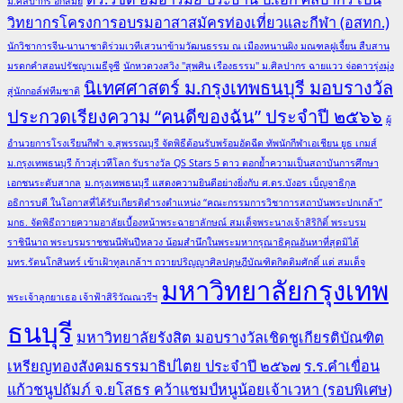
ม.ศิลปากร อีกสมัย
วิทยากรโครงการอบรมอาสาสมัครท่องเที่ยวและกีฬา (อสทก.)
นักวิชาการจีน-นานาชาติร่วมเวทีเสวนาข้ามวัฒนธรรม ณ เมืองหนานผิง มณฑลฝูเจี้ยน สืบสาน
มรดกคำสอนปรัชญาเมธีจูซี
นักหวดวงสวิง "สุพศิน เรืองธรรม" ม.ศิลปากร ฉายแวว จ่อดาวรุ่งมุ่ง
นิเทศศาสตร์ ม.กรุงเทพธนบุรี มอบรางวัล
สู่นักกอล์ฟทีมชาติ
ประกวดเรียงความ “คนดีของฉัน” ประจำปี ๒๕๖๖
ผู้
อำนวยการโรงเรียนกีฬา จ.สุพรรณบุรี จัดพิธีต้อนรับพร้อมอัดฉีด ทัพนักกีฬาเอเชียน ยูธ เกมส์
ม.กรุงเทพธนบุรี ก้าวสู่เวทีโลก รับรางวัล QS Stars 5 ดาว ตอกย้ำความเป็นสถาบันการศึกษา
เอกชนระดับสากล
ม.กรุงเทพธนบุรี แสดงความยินดีอย่างยิ่งกับ ศ.ดร.บังอร เบ็ญจาธิกุล
อธิการบดี ในโอกาสที่ได้รับเกียรติดำรงตำแหน่ง “คณะกรรมการวิชาการสถาบันพระปกเกล้า”
มกธ. จัดพิธีถวายความอาลัยเบื้องหน้าพระฉายาลักษณ์ สมเด็จพระนางเจ้าสิริกิติ์ พระบรม
ราชินีนาถ พระบรมราชชนนีพันปีหลวง น้อมสำนึกในพระมหากรุณาธิคุณอันหาที่สุดมิได้
มทร.รัตนโกสินทร์ เข้าเฝ้าทูลเกล้าฯ ถวายปริญญาศิลปดุษฎีบัณฑิตกิตติมศักดิ์ แด่ สมเด็จ
มหาวิทยาลัยกรุงเทพ
พระเจ้าลูกยาเธอ เจ้าฟ้าสิริวัณณวรีฯ
ธนบุรี
มหาวิทยาลัยรังสิต มอบรางวัลเชิดชูเกียรติบัณฑิต
เหรียญทองสังคมธรรมาธิปไตย ประจำปี ๒๕๖๗
ร.ร.คำเขื่อน
แก้วชนูปถัมภ์ จ.ยโสธร คว้าแชมป์หนูน้อยเจ้าเวหา (รอบพิเศษ)