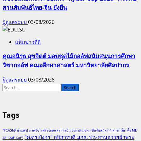
สานสัมพันธ์ไทย-จีน ยั่งยืน
ผู้ดูแลระบบ
03/08/2026
แฟ้มข่าวดีดี
คุณอนิรุธ สุขจิตต์ มอบชุดไม้กอล์ฟสนับสนุนการศึกษา
วิชากอล์ฟ คณะศึกษาศาสตร์ มหาวิทยาลัยศิลปากร
ผู้ดูแลระบบ
03/08/2026
Search
for:
Tags
"TCAS69 มาแล้ว! ภาควิชาเครื่องกลและการบิน-อวกาศ มจพ. เปิดรับสมัคร 4 สาขาเด็ด ทั้ง ME
"ศ.ดร.บังอร" อธิการบดี มกธ. ประธานถวายผ้าพระ
AE I-ME I-AE"