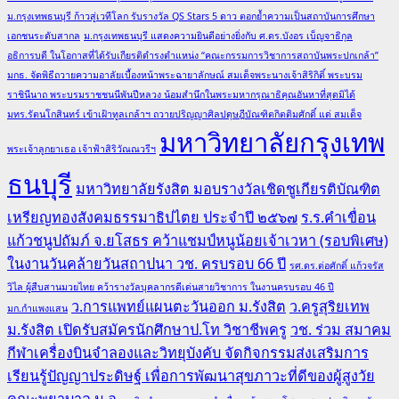
ม.กรุงเทพธนบุรี ก้าวสู่เวทีโลก รับรางวัล QS Stars 5 ดาว ตอกย้ำความเป็นสถาบันการศึกษา
เอกชนระดับสากล
ม.กรุงเทพธนบุรี แสดงความยินดีอย่างยิ่งกับ ศ.ดร.บังอร เบ็ญจาธิกุล
อธิการบดี ในโอกาสที่ได้รับเกียรติดำรงตำแหน่ง “คณะกรรมการวิชาการสถาบันพระปกเกล้า”
มกธ. จัดพิธีถวายความอาลัยเบื้องหน้าพระฉายาลักษณ์ สมเด็จพระนางเจ้าสิริกิติ์ พระบรม
ราชินีนาถ พระบรมราชชนนีพันปีหลวง น้อมสำนึกในพระมหากรุณาธิคุณอันหาที่สุดมิได้
มทร.รัตนโกสินทร์ เข้าเฝ้าทูลเกล้าฯ ถวายปริญญาศิลปดุษฎีบัณฑิตกิตติมศักดิ์ แด่ สมเด็จ
มหาวิทยาลัยกรุงเทพ
พระเจ้าลูกยาเธอ เจ้าฟ้าสิริวัณณวรีฯ
ธนบุรี
มหาวิทยาลัยรังสิต มอบรางวัลเชิดชูเกียรติบัณฑิต
เหรียญทองสังคมธรรมาธิปไตย ประจำปี ๒๕๖๗
ร.ร.คำเขื่อน
แก้วชนูปถัมภ์ จ.ยโสธร คว้าแชมป์หนูน้อยเจ้าเวหา (รอบพิเศษ)
ในงานวันคล้ายวันสถาปนา วช. ครบรอบ 66 ปี
รศ.ดร.ต่อศักดิ์ แก้วจรัส
วิไล ผู้สืบสานมวยไทย คว้ารางวัลบุคลากรดีเด่นสายวิชาการ ในงานครบรอบ 46 ปี
ว.การแพทย์แผนตะวันออก ม.รังสิต
ว.ครูสุริยเทพ
มก.กำแพงแสน
ม.รังสิต เปิดรับสมัครนักศึกษาป.โท วิชาชีพครู
วช. ร่วม สมาคม
กีฬาเครื่องบินจำลองและวิทยุบังคับ จัดกิจกรรมส่งเสริมการ
เรียนรู้ปัญญาประดิษฐ์ เพื่อการพัฒนาสุขภาวะที่ดีของผู้สูงวัย
คณะพยาบาล ม.อ.