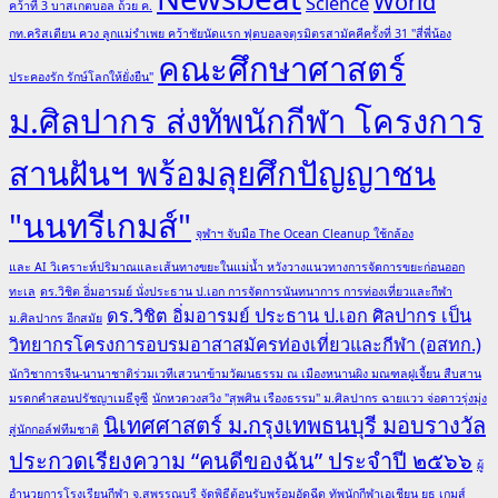
World
Science
คว้าที่ 3 บาสเกตบอล ถ้วย ค.
กท.คริสเตียน ควง ลูกแม่รำเพย คว้าชัยนัดแรก ฟุตบอลจตุรมิตรสามัคคีครั้งที่ 31 "สี่พี่น้อง
คณะศึกษาศาสตร์
ประคองรัก รักษ์โลกให้ยั่งยืน"
ม.ศิลปากร ส่งทัพนักกีฬา โครงการ
สานฝันฯ พร้อมลุยศึกปัญญาชน
"นนทรีเกมส์"
จุฬาฯ จับมือ The Ocean Cleanup ใช้กล้อง
และ AI วิเคราะห์ปริมาณและเส้นทางขยะในแม่น้ำ หวังวางแนวทางการจัดการขยะก่อนออก
ทะเล
ดร.วิชิต อิ่มอารมย์ นั่งประธาน ป.เอก การจัดการนันทนาการ การท่องเที่ยวและกีฬา
ดร.วิชิต อิ่มอารมย์ ประธาน ป.เอก ศิลปากร เป็น
ม.ศิลปากร อีกสมัย
วิทยากรโครงการอบรมอาสาสมัครท่องเที่ยวและกีฬา (อสทก.)
นักวิชาการจีน-นานาชาติร่วมเวทีเสวนาข้ามวัฒนธรรม ณ เมืองหนานผิง มณฑลฝูเจี้ยน สืบสาน
มรดกคำสอนปรัชญาเมธีจูซี
นักหวดวงสวิง "สุพศิน เรืองธรรม" ม.ศิลปากร ฉายแวว จ่อดาวรุ่งมุ่ง
นิเทศศาสตร์ ม.กรุงเทพธนบุรี มอบรางวัล
สู่นักกอล์ฟทีมชาติ
ประกวดเรียงความ “คนดีของฉัน” ประจำปี ๒๕๖๖
ผู้
อำนวยการโรงเรียนกีฬา จ.สุพรรณบุรี จัดพิธีต้อนรับพร้อมอัดฉีด ทัพนักกีฬาเอเชียน ยูธ เกมส์