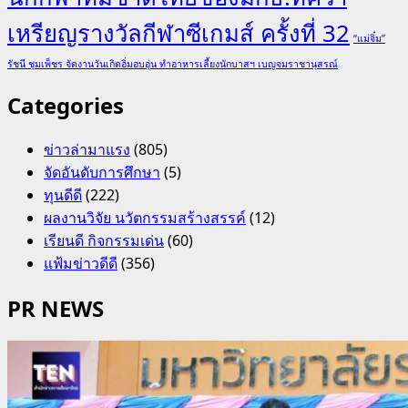
เหรียญรางวัลกีฬาซีเกมส์ ครั้งที่ 32
“แม่จิ๋ม”
รัชนี ชุมเพ็ชร จัดงานวันเกิดอิ่มอบอุ่น ทำอาหารเลี้ยงนักบาสฯ เบญจมราชานุสรณ์
Categories
ข่าวล่ามาแรง
(805)
จัดอันดับการศึกษา
(5)
ทุนดีดี
(222)
ผลงานวิจัย นวัตกรรมสร้างสรรค์
(12)
เรียนดี กิจกรรมเด่น
(60)
แฟ้มข่าวดีดี
(356)
PR NEWS