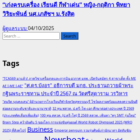
“เก่งครบเครื่อง เรียนดี กีฬาเด่น” หญิง-กฤติกา พิทยา
วิริยะพันธ์ นศ.เภสัชฯ ม.รังสิต
ผู้ดูแลระบบ
04/10/2025
Search
for:
Tags
"TCAS69 มาแล้ว! ภาควิชาเครื่องกลและการบิน-อวกาศ มจพ. เปิดรับสมัคร 4 สาขาเด็ด ทั้ง ME
"ศ.ดร.บังอร" อธิการบดี มกธ. ประธานถวายผ้าพระ
AE I-ME I-AE"
กฐินพระราชทาน ประจำปี 2567 ณ วัดศรีสุดาราม วรวิหาร
"สมจิต บุญคงเสน" ผู้อำนวยการโรงเรียนกีฬาจังหวัดสุพรรณบุรี โชว์ผลงานพร้อมแสดงความยินดี
ต่อผลงานระดับชาติและนานาชาติ
32 ทุน พสวท. ป.ตรี–โท–เอก ศึกษาต่อต่างประเทศ ปี 2569
(ประเภทคัดเลือกเพิ่มเติม)
100 ทุน สควค. (ป.ตรี–โท) ปี 2569 สสวท. เฟ้นหา “ครู SMT รุ่นใหม่”
Brain Step คว้าอันดับ 5 ของโลก การแข่งขันหุ่นยนต์ World Robot Olympiad 2025 (WRO
Business
2025) ที่สิงคโปร์
Emperor penguin รวมรุ่นศิษย์เก่านักบาสฯ อัสสัมชัญ
Newsbeat