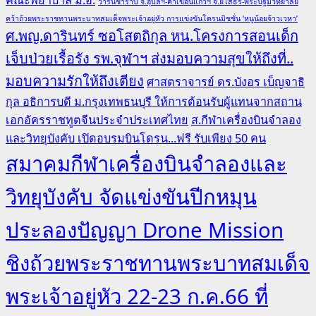
วารินชำราบ จ.อุบลฯ-คำเขื่อนแก้วฯ จ.ยโสธร-พระปฐมวิทยาลัย
คว้าถ้วยพระราชทานพระบาทสมเด็จพระเจ้าอยู่หัว การแข่งขันโดรนมิชชั่น ‘หนูน้อยจ้าวเวหา’
ศ.พญ.ดารินทร์ ซอโสตถิกุล หน.โครงการสอนเด็ก
เจ็บป่วยเรื้อรัง รพ.จุฬาฯ ส่งมอบความสุขให้ถึงที่..
มอบความรักให้ถึงเตียง
ศาสตราจารย์ ดร.บังอร เบ็ญจาธิ
กุล อธิการบดี ม.กรุงเทพธนบุรี ให้การต้อนรับผู้แทนจากสถาน
เอกอัครราชทูตจีนประจำประเทศไทย
ส.กีฬาเครื่องบินจำลอง
และวิทยุบังคับ เปิดอบรมบินโดรน...ฟรี รับเพียง 50 คน
สมาคมกีฬาเครื่องบินจำลองและ
วิทยุบังคับ จัดแข่งขันปีกหมุน
ประลองปัญญา Drone Mission
ชิงถ้วยพระราชทานพระบาทสมเด็จ
พระเจ้าอยู่หัว 22-23 ก.ค.66 ที่