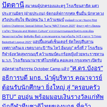
ปัตตานี
สมาคมผู้ปกครองและครู โรงเรียนสาธิต มศว
ประสานมิตร (ฝ่ายประถม) จัดกอล์ฟการกุศล ชื่นมื่น นักหวดวง
สวิงประทับใจ ทีมปทุมวัน 1 คว้าแชมป์
หนูน้อยจ้าวเวหา Young Pilot
Coding Challenge: Special Edition ในงาน “NRCT Forum 2025”
อักษรฯ จุฬาฯ เปิดสอน
รายวิชา “Dracula and Modern Culture” จากวรรณกรรมสยองขวัญสู่กระจกสะท้อน
วัฒนธรรมร่วมใหม่
อัสสัมชัญ ขึ้นนำ บาสเกตบอลชาย รุ่นอายุไม่เกิน 14 ปี รายการ "3 Times
แฮปปี้แลนด์เซ็นเตอร์ จัดใหญ่สืบสาน
Basketball League 2025"
เทศกาลกินเจ เขตบางกะปิ “กิน ไหว้ อิ่มบุญ” ครั้งที่ 7
โรงเรียน
กีฬาจังหวัดสุพรรณบุรี คว้าแชมป์ตะกร้อหญิงถ้วยพระราชทาน
ม.ว.ก.
โรงเรียนนานาชาติไบรท์ตัน คอลเลจ กรุงเทพฯ เปิดรับ
“ศ.ดร.บังอร”
สมัครค่ายกิจกรรม October Camp แล้ว!
อธิการบดี มกธ. นำผู้บริหาร คณาจารย์
ต้อนรับนักศึกษา ยิ่งใหญ่ สู่ “ครอบครัว
BTU” อบอุ่น พร้อมมอบเงินรางวัลแก่ทัพ
นักกีฬาทีมชาติไทยของมกธ.ที่คว้า