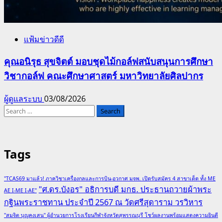
แฟ้มข่าวดีดี
คุณอนิรุธ สุขจิตต์ มอบชุดไม้กอล์ฟสนับสนุนการศึกษา
วิชากอล์ฟ คณะศึกษาศาสตร์ มหาวิทยาลัยศิลปากร
ผู้ดูแลระบบ
03/08/2026
Search
for:
Tags
"TCAS69 มาแล้ว! ภาควิชาเครื่องกลและการบิน-อวกาศ มจพ. เปิดรับสมัคร 4 สาขาเด็ด ทั้ง ME
"ศ.ดร.บังอร" อธิการบดี มกธ. ประธานถวายผ้าพระ
AE I-ME I-AE"
กฐินพระราชทาน ประจำปี 2567 ณ วัดศรีสุดาราม วรวิหาร
"สมจิต บุญคงเสน" ผู้อำนวยการโรงเรียนกีฬาจังหวัดสุพรรณบุรี โชว์ผลงานพร้อมแสดงความยินดี