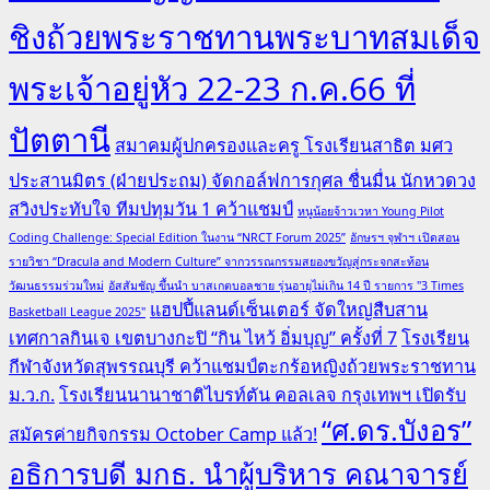
ชิงถ้วยพระราชทานพระบาทสมเด็จ
พระเจ้าอยู่หัว 22-23 ก.ค.66 ที่
ปัตตานี
สมาคมผู้ปกครองและครู โรงเรียนสาธิต มศว
ประสานมิตร (ฝ่ายประถม) จัดกอล์ฟการกุศล ชื่นมื่น นักหวดวง
สวิงประทับใจ ทีมปทุมวัน 1 คว้าแชมป์
หนูน้อยจ้าวเวหา Young Pilot
Coding Challenge: Special Edition ในงาน “NRCT Forum 2025”
อักษรฯ จุฬาฯ เปิดสอน
รายวิชา “Dracula and Modern Culture” จากวรรณกรรมสยองขวัญสู่กระจกสะท้อน
วัฒนธรรมร่วมใหม่
อัสสัมชัญ ขึ้นนำ บาสเกตบอลชาย รุ่นอายุไม่เกิน 14 ปี รายการ "3 Times
แฮปปี้แลนด์เซ็นเตอร์ จัดใหญ่สืบสาน
Basketball League 2025"
เทศกาลกินเจ เขตบางกะปิ “กิน ไหว้ อิ่มบุญ” ครั้งที่ 7
โรงเรียน
กีฬาจังหวัดสุพรรณบุรี คว้าแชมป์ตะกร้อหญิงถ้วยพระราชทาน
ม.ว.ก.
โรงเรียนนานาชาติไบรท์ตัน คอลเลจ กรุงเทพฯ เปิดรับ
“ศ.ดร.บังอร”
สมัครค่ายกิจกรรม October Camp แล้ว!
อธิการบดี มกธ. นำผู้บริหาร คณาจารย์