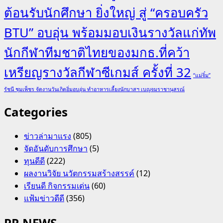
ต้อนรับนักศึกษา ยิ่งใหญ่ สู่ “ครอบครัว
BTU” อบอุ่น พร้อมมอบเงินรางวัลแก่ทัพ
นักกีฬาทีมชาติไทยของมกธ.ที่คว้า
เหรียญรางวัลกีฬาซีเกมส์ ครั้งที่ 32
“แม่จิ๋ม”
รัชนี ชุมเพ็ชร จัดงานวันเกิดอิ่มอบอุ่น ทำอาหารเลี้ยงนักบาสฯ เบญจมราชานุสรณ์
Categories
ข่าวล่ามาแรง
(805)
จัดอันดับการศึกษา
(5)
ทุนดีดี
(222)
ผลงานวิจัย นวัตกรรมสร้างสรรค์
(12)
เรียนดี กิจกรรมเด่น
(60)
แฟ้มข่าวดีดี
(356)
PR NEWS