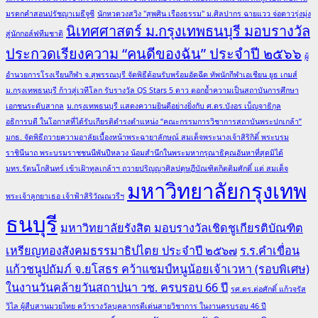
มรดกคำสอนปรัชญาเมธีจูซี
นักหวดวงสวิง "สุพศิน เรืองธรรม" ม.ศิลปากร ฉายแวว จ่อดาวรุ่งมุ่ง
นิเทศศาสตร์ ม.กรุงเทพธนบุรี มอบรางวัล
สู่นักกอล์ฟทีมชาติ
ประกวดเรียงความ “คนดีของฉัน” ประจำปี ๒๕๖๖
ผู้
อำนวยการโรงเรียนกีฬา จ.สุพรรณบุรี จัดพิธีต้อนรับพร้อมอัดฉีด ทัพนักกีฬาเอเชียน ยูธ เกมส์
ม.กรุงเทพธนบุรี ก้าวสู่เวทีโลก รับรางวัล QS Stars 5 ดาว ตอกย้ำความเป็นสถาบันการศึกษา
เอกชนระดับสากล
ม.กรุงเทพธนบุรี แสดงความยินดีอย่างยิ่งกับ ศ.ดร.บังอร เบ็ญจาธิกุล
อธิการบดี ในโอกาสที่ได้รับเกียรติดำรงตำแหน่ง “คณะกรรมการวิชาการสถาบันพระปกเกล้า”
มกธ. จัดพิธีถวายความอาลัยเบื้องหน้าพระฉายาลักษณ์ สมเด็จพระนางเจ้าสิริกิติ์ พระบรม
ราชินีนาถ พระบรมราชชนนีพันปีหลวง น้อมสำนึกในพระมหากรุณาธิคุณอันหาที่สุดมิได้
มทร.รัตนโกสินทร์ เข้าเฝ้าทูลเกล้าฯ ถวายปริญญาศิลปดุษฎีบัณฑิตกิตติมศักดิ์ แด่ สมเด็จ
มหาวิทยาลัยกรุงเทพ
พระเจ้าลูกยาเธอ เจ้าฟ้าสิริวัณณวรีฯ
ธนบุรี
มหาวิทยาลัยรังสิต มอบรางวัลเชิดชูเกียรติบัณฑิต
เหรียญทองสังคมธรรมาธิปไตย ประจำปี ๒๕๖๗
ร.ร.คำเขื่อน
แก้วชนูปถัมภ์ จ.ยโสธร คว้าแชมป์หนูน้อยเจ้าเวหา (รอบพิเศษ)
ในงานวันคล้ายวันสถาปนา วช. ครบรอบ 66 ปี
รศ.ดร.ต่อศักดิ์ แก้วจรัส
วิไล ผู้สืบสานมวยไทย คว้ารางวัลบุคลากรดีเด่นสายวิชาการ ในงานครบรอบ 46 ปี