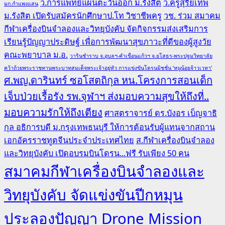
ว.การแพทย์แผนตะวันออก ม.รังสิต
ว.ครูสุริยเทพ
มก.กำแพงแสน
ม.รังสิต เปิดรับสมัครนักศึกษาป.โท วิชาชีพครู
วช. ร่วม สมาคม
กีฬาเครื่องบินจำลองและวิทยุบังคับ จัดกิจกรรมส่งเสริมการ
เรียนรู้ปัญญาประดิษฐ์ เพื่อการพัฒนาสุขภาวะที่ดีของผู้สูงวัย
คณะพยาบาล ม.อ.
วารินชำราบ จ.อุบลฯ-คำเขื่อนแก้วฯ จ.ยโสธร-พระปฐมวิทยาลัย
คว้าถ้วยพระราชทานพระบาทสมเด็จพระเจ้าอยู่หัว การแข่งขันโดรนมิชชั่น ‘หนูน้อยจ้าวเวหา’
ศ.พญ.ดารินทร์ ซอโสตถิกุล หน.โครงการสอนเด็ก
เจ็บป่วยเรื้อรัง รพ.จุฬาฯ ส่งมอบความสุขให้ถึงที่..
มอบความรักให้ถึงเตียง
ศาสตราจารย์ ดร.บังอร เบ็ญจาธิ
กุล อธิการบดี ม.กรุงเทพธนบุรี ให้การต้อนรับผู้แทนจากสถาน
เอกอัครราชทูตจีนประจำประเทศไทย
ส.กีฬาเครื่องบินจำลอง
และวิทยุบังคับ เปิดอบรมบินโดรน...ฟรี รับเพียง 50 คน
สมาคมกีฬาเครื่องบินจำลองและ
วิทยุบังคับ จัดแข่งขันปีกหมุน
ประลองปัญญา Drone Mission