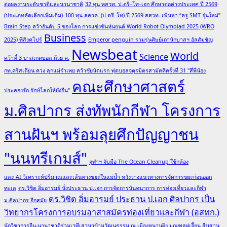
ต่อผลงานระดับชาติและนานาชาติ
32 ทุน พสวท. ป.ตรี–โท–เอก ศึกษาต่อต่างประเทศ ปี 2569
(ประเภทคัดเลือกเพิ่มเติม)
100 ทุน สควค. (ป.ตรี–โท) ปี 2569 สสวท. เฟ้นหา “ครู SMT รุ่นใหม่”
Brain Step คว้าอันดับ 5 ของโลก การแข่งขันหุ่นยนต์ World Robot Olympiad 2025 (WRO
Business
2025) ที่สิงคโปร์
Emperor penguin รวมรุ่นศิษย์เก่านักบาสฯ อัสสัมชัญ
Newsbeat
World
Science
คว้าที่ 3 บาสเกตบอล ถ้วย ค.
กท.คริสเตียน ควง ลูกแม่รำเพย คว้าชัยนัดแรก ฟุตบอลจตุรมิตรสามัคคีครั้งที่ 31 "สี่พี่น้อง
คณะศึกษาศาสตร์
ประคองรัก รักษ์โลกให้ยั่งยืน"
ม.ศิลปากร ส่งทัพนักกีฬา โครงการ
สานฝันฯ พร้อมลุยศึกปัญญาชน
"นนทรีเกมส์"
จุฬาฯ จับมือ The Ocean Cleanup ใช้กล้อง
และ AI วิเคราะห์ปริมาณและเส้นทางขยะในแม่น้ำ หวังวางแนวทางการจัดการขยะก่อนออก
ทะเล
ดร.วิชิต อิ่มอารมย์ นั่งประธาน ป.เอก การจัดการนันทนาการ การท่องเที่ยวและกีฬา
ดร.วิชิต อิ่มอารมย์ ประธาน ป.เอก ศิลปากร เป็น
ม.ศิลปากร อีกสมัย
วิทยากรโครงการอบรมอาสาสมัครท่องเที่ยวและกีฬา (อสทก.)
นักวิชาการจีน-นานาชาติร่วมเวทีเสวนาข้ามวัฒนธรรม ณ เมืองหนานผิง มณฑลฝูเจี้ยน สืบสาน