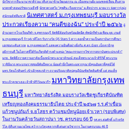
นักวิชาการจีน-นานาชาติร่วมเวทีเสวนาข้ามวัฒนธรรม ณ เมืองหนานผิง มณฑลฝูเจี้ยน สืบสาน
มรดกคำสอนปรัชญาเมธีจูซี
นักหวดวงสวิง "สุพศิน เรืองธรรม" ม.ศิลปากร ฉายแวว จ่อดาวรุ่งมุ่ง
นิเทศศาสตร์ ม.กรุงเทพธนบุรี มอบรางวัล
สู่นักกอล์ฟทีมชาติ
ประกวดเรียงความ “คนดีของฉัน” ประจำปี ๒๕๖๖
ผู้
อำนวยการโรงเรียนกีฬา จ.สุพรรณบุรี จัดพิธีต้อนรับพร้อมอัดฉีด ทัพนักกีฬาเอเชียน ยูธ เกมส์
ม.กรุงเทพธนบุรี ก้าวสู่เวทีโลก รับรางวัล QS Stars 5 ดาว ตอกย้ำความเป็นสถาบันการศึกษา
เอกชนระดับสากล
ม.กรุงเทพธนบุรี แสดงความยินดีอย่างยิ่งกับ ศ.ดร.บังอร เบ็ญจาธิกุล
อธิการบดี ในโอกาสที่ได้รับเกียรติดำรงตำแหน่ง “คณะกรรมการวิชาการสถาบันพระปกเกล้า”
มกธ. จัดพิธีถวายความอาลัยเบื้องหน้าพระฉายาลักษณ์ สมเด็จพระนางเจ้าสิริกิติ์ พระบรม
ราชินีนาถ พระบรมราชชนนีพันปีหลวง น้อมสำนึกในพระมหากรุณาธิคุณอันหาที่สุดมิได้
มทร.รัตนโกสินทร์ เข้าเฝ้าทูลเกล้าฯ ถวายปริญญาศิลปดุษฎีบัณฑิตกิตติมศักดิ์ แด่ สมเด็จ
มหาวิทยาลัยกรุงเทพ
พระเจ้าลูกยาเธอ เจ้าฟ้าสิริวัณณวรีฯ
ธนบุรี
มหาวิทยาลัยรังสิต มอบรางวัลเชิดชูเกียรติบัณฑิต
เหรียญทองสังคมธรรมาธิปไตย ประจำปี ๒๕๖๗
ร.ร.คำเขื่อน
แก้วชนูปถัมภ์ จ.ยโสธร คว้าแชมป์หนูน้อยเจ้าเวหา (รอบพิเศษ)
ในงานวันคล้ายวันสถาปนา วช. ครบรอบ 66 ปี
รศ.ดร.ต่อศักดิ์ แก้วจรัส
วิไล ผู้สืบสานมวยไทย คว้ารางวัลบุคลากรดีเด่นสายวิชาการ ในงานครบรอบ 46 ปี