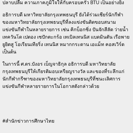
ปลาบปลื้ม ความภาคภูมิใจให้กับครอบครัว BTU เป็นอย่างยิ่ง
อธิการบดี มหาวิทยาลัยกรุงเทพธนบุรี ยังได้ร่วมเชียร์นักกีฬา
ของมหาวิทยาลัยกรุงเทพธนบุรีที่ลงแข่งขันติดขอบสนาม
แข่งขันกีฬาในหลายรายการ เช่น คิกบ็อกซิ่ง ปันจักสีลัต ว่ายน้ำ
เทควันโด เปตอง เซปักตะกร้อ เทเบิลเทนนิส แบดมินตัน เรือพาย
ยูยิตสู โอเรียนเทียริ่ง เทนนิส หมากกระดาน เอแม็ท คอสเวิร์ด
เป็นต้น
ในการนี้ ศ.ดร.บังอร เบ็ญจาธิกุล อธิการบดี มหาวิทยาลัย
กรุงเทพธนบุรีให้เกียรติมอบเหรียญรางวัล และของที่ระลึกแก่
นักกีฬากรีฑาของมหาวิทยาลัยกรุงเทพธนบุรีที่ชนะเลิศการ
แข่งขันกีฬาหลายรายการในโอกาสดังกล่าวด้วย
#สำนักข่าวการศึกษาไทย