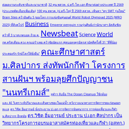
ต่อผลงานระดับชาติและนานาชาติ
32 ทุน พสวท. ป.ตรี–โท–เอก ศึกษาต่อต่างประเทศ ปี 2569
(ประเภทคัดเลือกเพิ่มเติม)
100 ทุน สควค. (ป.ตรี–โท) ปี 2569 สสวท. เฟ้นหา “ครู SMT รุ่นใหม่”
Brain Step คว้าอันดับ 5 ของโลก การแข่งขันหุ่นยนต์ World Robot Olympiad 2025 (WRO
Business
2025) ที่สิงคโปร์
Emperor penguin รวมรุ่นศิษย์เก่านักบาสฯ อัสสัมชัญ
Newsbeat
World
Science
คว้าที่ 3 บาสเกตบอล ถ้วย ค.
กท.คริสเตียน ควง ลูกแม่รำเพย คว้าชัยนัดแรก ฟุตบอลจตุรมิตรสามัคคีครั้งที่ 31 "สี่พี่น้อง
คณะศึกษาศาสตร์
ประคองรัก รักษ์โลกให้ยั่งยืน"
ม.ศิลปากร ส่งทัพนักกีฬา โครงการ
สานฝันฯ พร้อมลุยศึกปัญญาชน
"นนทรีเกมส์"
จุฬาฯ จับมือ The Ocean Cleanup ใช้กล้อง
และ AI วิเคราะห์ปริมาณและเส้นทางขยะในแม่น้ำ หวังวางแนวทางการจัดการขยะก่อนออก
ทะเล
ดร.วิชิต อิ่มอารมย์ นั่งประธาน ป.เอก การจัดการนันทนาการ การท่องเที่ยวและกีฬา
ดร.วิชิต อิ่มอารมย์ ประธาน ป.เอก ศิลปากร เป็น
ม.ศิลปากร อีกสมัย
วิทยากรโครงการอบรมอาสาสมัครท่องเที่ยวและกีฬา (อสทก.)