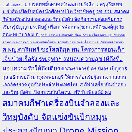
ว.การแพทย์แผนตะวันออก ม.รังสิต
ว.ครูสุริยเทพ
มก.กำแพงแสน
ม.รังสิต เปิดรับสมัครนักศึกษาป.โท วิชาชีพครู
วช. ร่วม สมาคม
กีฬาเครื่องบินจำลองและวิทยุบังคับ จัดกิจกรรมส่งเสริมการ
เรียนรู้ปัญญาประดิษฐ์ เพื่อการพัฒนาสุขภาวะที่ดีของผู้สูงวัย
คณะพยาบาล ม.อ.
วารินชำราบ จ.อุบลฯ-คำเขื่อนแก้วฯ จ.ยโสธร-พระปฐมวิทยาลัย
คว้าถ้วยพระราชทานพระบาทสมเด็จพระเจ้าอยู่หัว การแข่งขันโดรนมิชชั่น ‘หนูน้อยจ้าวเวหา’
ศ.พญ.ดารินทร์ ซอโสตถิกุล หน.โครงการสอนเด็ก
เจ็บป่วยเรื้อรัง รพ.จุฬาฯ ส่งมอบความสุขให้ถึงที่..
มอบความรักให้ถึงเตียง
ศาสตราจารย์ ดร.บังอร เบ็ญจาธิ
กุล อธิการบดี ม.กรุงเทพธนบุรี ให้การต้อนรับผู้แทนจากสถาน
เอกอัครราชทูตจีนประจำประเทศไทย
ส.กีฬาเครื่องบินจำลอง
และวิทยุบังคับ เปิดอบรมบินโดรน...ฟรี รับเพียง 50 คน
สมาคมกีฬาเครื่องบินจำลองและ
วิทยุบังคับ จัดแข่งขันปีกหมุน
ประลองปัญญา Drone Mission