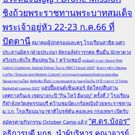
ชิงถ้วยพระราชทานพระบาทสมเด็จ
พระเจ้าอยู่หัว 22-23 ก.ค.66 ที่
ปัตตานี
สมาคมผู้ปกครองและครู โรงเรียนสาธิต มศว
ประสานมิตร (ฝ่ายประถม) จัดกอล์ฟการกุศล ชื่นมื่น นักหวดวง
สวิงประทับใจ ทีมปทุมวัน 1 คว้าแชมป์
หนูน้อยจ้าวเวหา Young Pilot
Coding Challenge: Special Edition ในงาน “NRCT Forum 2025”
อักษรฯ จุฬาฯ เปิดสอน
รายวิชา “Dracula and Modern Culture” จากวรรณกรรมสยองขวัญสู่กระจกสะท้อน
วัฒนธรรมร่วมใหม่
อัสสัมชัญ ขึ้นนำ บาสเกตบอลชาย รุ่นอายุไม่เกิน 14 ปี รายการ "3 Times
แฮปปี้แลนด์เซ็นเตอร์ จัดใหญ่สืบสาน
Basketball League 2025"
เทศกาลกินเจ เขตบางกะปิ “กิน ไหว้ อิ่มบุญ” ครั้งที่ 7
โรงเรียน
กีฬาจังหวัดสุพรรณบุรี คว้าแชมป์ตะกร้อหญิงถ้วยพระราชทาน
ม.ว.ก.
โรงเรียนนานาชาติไบรท์ตัน คอลเลจ กรุงเทพฯ เปิดรับ
“ศ.ดร.บังอร”
สมัครค่ายกิจกรรม October Camp แล้ว!
อธิการบดี มกธ. นำผู้บริหาร คณาจารย์