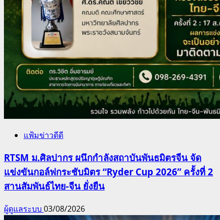
แฟ้มข่าวดีดี
RTSM ม.ศิลปากร ผนึกกำลังสถาบันพันธมิตรจีน จัด
แข่งขันกอล์ฟกระชับมิตร “Ryder Cup 2026” ครั้งที่ 2
สานสัมพันธ์ไทย-จีน ยั่งยืน
ผู้ดูแลระบบ
03/08/2026