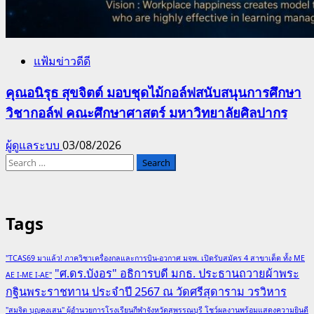
แฟ้มข่าวดีดี
คุณอนิรุธ สุขจิตต์ มอบชุดไม้กอล์ฟสนับสนุนการศึกษา
วิชากอล์ฟ คณะศึกษาศาสตร์ มหาวิทยาลัยศิลปากร
ผู้ดูแลระบบ
03/08/2026
Search
for:
Tags
"TCAS69 มาแล้ว! ภาควิชาเครื่องกลและการบิน-อวกาศ มจพ. เปิดรับสมัคร 4 สาขาเด็ด ทั้ง ME
"ศ.ดร.บังอร" อธิการบดี มกธ. ประธานถวายผ้าพระ
AE I-ME I-AE"
กฐินพระราชทาน ประจำปี 2567 ณ วัดศรีสุดาราม วรวิหาร
"สมจิต บุญคงเสน" ผู้อำนวยการโรงเรียนกีฬาจังหวัดสุพรรณบุรี โชว์ผลงานพร้อมแสดงความยินดี