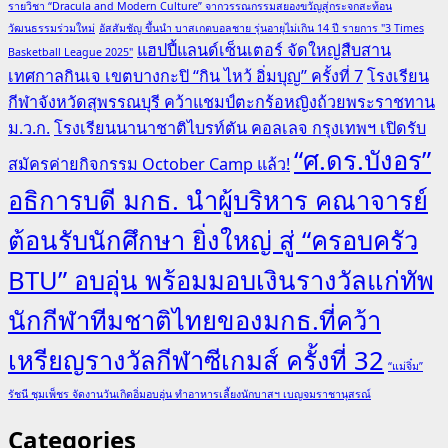
รายวิชา “Dracula and Modern Culture” จากวรรณกรรมสยองขวัญสู่กระจกสะท้อน
วัฒนธรรมร่วมใหม่
อัสสัมชัญ ขึ้นนำ บาสเกตบอลชาย รุ่นอายุไม่เกิน 14 ปี รายการ "3 Times
แฮปปี้แลนด์เซ็นเตอร์ จัดใหญ่สืบสาน
Basketball League 2025"
เทศกาลกินเจ เขตบางกะปิ “กิน ไหว้ อิ่มบุญ” ครั้งที่ 7
โรงเรียน
กีฬาจังหวัดสุพรรณบุรี คว้าแชมป์ตะกร้อหญิงถ้วยพระราชทาน
ม.ว.ก.
โรงเรียนนานาชาติไบรท์ตัน คอลเลจ กรุงเทพฯ เปิดรับ
“ศ.ดร.บังอร”
สมัครค่ายกิจกรรม October Camp แล้ว!
อธิการบดี มกธ. นำผู้บริหาร คณาจารย์
ต้อนรับนักศึกษา ยิ่งใหญ่ สู่ “ครอบครัว
BTU” อบอุ่น พร้อมมอบเงินรางวัลแก่ทัพ
นักกีฬาทีมชาติไทยของมกธ.ที่คว้า
เหรียญรางวัลกีฬาซีเกมส์ ครั้งที่ 32
“แม่จิ๋ม”
รัชนี ชุมเพ็ชร จัดงานวันเกิดอิ่มอบอุ่น ทำอาหารเลี้ยงนักบาสฯ เบญจมราชานุสรณ์
Categories