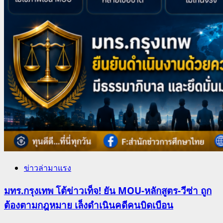
ข่าวล่ามาแรง
มทร.กรุงเทพ โต้ข่าวเท็จ! ยัน MOU-หลักสูตร-วีซ่า ถูก
ต้องตามกฎหมาย เล็งดำเนินคดีคนบิดเบือน