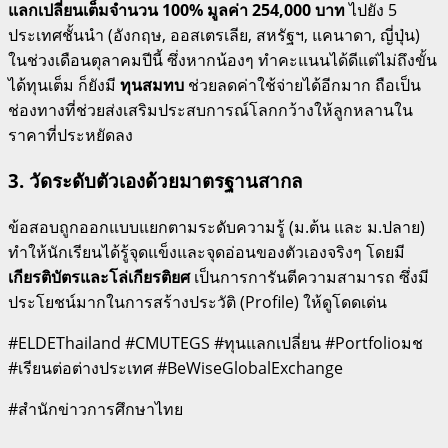
แลกเปลี่ยนเต็มจำนวน 100% มูลค่า 254,000 บาท
ไปยัง 5
ประเทศชั้นนำ (อังกฤษ, ออสเตรเลีย, สหรัฐฯ, แคนาดา, ญี่ปุ่น)
ในช่วงเดือนตุลาคมปีนี้ ซึ่งหากน้องๆ ทำคะแนนได้ดีแต่ไม่ถึงขั้น
ได้ทุนเต็ม ก็ยังมี
ทุนสมทบ
ช่วยลดค่าใช้จ่ายได้อีกมาก ถือเป็น
ช่องทางที่ช่วยส่งเสริมประสบการณ์โลกกว้างให้ลูกหลานใน
ราคาที่ประหยัดลง
3. วัดระดับตัวเองด้วยมาตรฐานสากล
ข้อสอบถูกออกแบบแยกตามระดับความรู้ (ม.ต้น และ ม.ปลาย)
ทำให้นักเรียนได้รู้จุดแข็งและจุดอ่อนของตัวเองจริงๆ โดยมี
เกียรติบัตรและโล่เกียรติยศ
เป็นการการันตีความสามารถ ซึ่งมี
ประโยชน์มากในการสร้างประวัติ (Profile) ให้ดูโดดเด่น
#ELDEThailand #CMUTEGS #ทุนแลกเปลี่ยน #Portfolioมช
#เรียนต่อต่างประเทศ #BeWiseGlobalExchange
#สำนักข่าวการศึกษาไทย