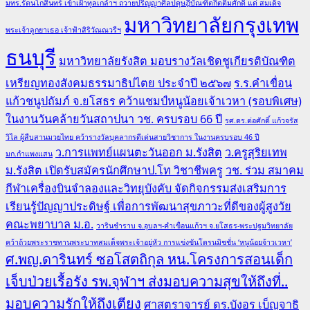
มทร.รัตนโกสินทร์ เข้าเฝ้าทูลเกล้าฯ ถวายปริญญาศิลปดุษฎีบัณฑิตกิตติมศักดิ์ แด่ สมเด็จ
มหาวิทยาลัยกรุงเทพ
พระเจ้าลูกยาเธอ เจ้าฟ้าสิริวัณณวรีฯ
ธนบุรี
มหาวิทยาลัยรังสิต มอบรางวัลเชิดชูเกียรติบัณฑิต
เหรียญทองสังคมธรรมาธิปไตย ประจำปี ๒๕๖๗
ร.ร.คำเขื่อน
แก้วชนูปถัมภ์ จ.ยโสธร คว้าแชมป์หนูน้อยเจ้าเวหา (รอบพิเศษ)
ในงานวันคล้ายวันสถาปนา วช. ครบรอบ 66 ปี
รศ.ดร.ต่อศักดิ์ แก้วจรัส
วิไล ผู้สืบสานมวยไทย คว้ารางวัลบุคลากรดีเด่นสายวิชาการ ในงานครบรอบ 46 ปี
ว.การแพทย์แผนตะวันออก ม.รังสิต
ว.ครูสุริยเทพ
มก.กำแพงแสน
ม.รังสิต เปิดรับสมัครนักศึกษาป.โท วิชาชีพครู
วช. ร่วม สมาคม
กีฬาเครื่องบินจำลองและวิทยุบังคับ จัดกิจกรรมส่งเสริมการ
เรียนรู้ปัญญาประดิษฐ์ เพื่อการพัฒนาสุขภาวะที่ดีของผู้สูงวัย
คณะพยาบาล ม.อ.
วารินชำราบ จ.อุบลฯ-คำเขื่อนแก้วฯ จ.ยโสธร-พระปฐมวิทยาลัย
คว้าถ้วยพระราชทานพระบาทสมเด็จพระเจ้าอยู่หัว การแข่งขันโดรนมิชชั่น ‘หนูน้อยจ้าวเวหา’
ศ.พญ.ดารินทร์ ซอโสตถิกุล หน.โครงการสอนเด็ก
เจ็บป่วยเรื้อรัง รพ.จุฬาฯ ส่งมอบความสุขให้ถึงที่..
มอบความรักให้ถึงเตียง
ศาสตราจารย์ ดร.บังอร เบ็ญจาธิ