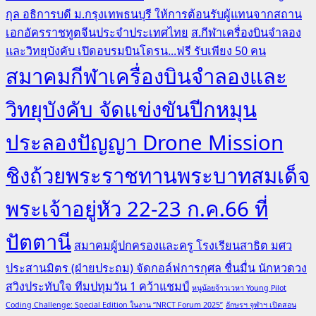
กุล อธิการบดี ม.กรุงเทพธนบุรี ให้การต้อนรับผู้แทนจากสถาน
เอกอัครราชทูตจีนประจำประเทศไทย
ส.กีฬาเครื่องบินจำลอง
และวิทยุบังคับ เปิดอบรมบินโดรน...ฟรี รับเพียง 50 คน
สมาคมกีฬาเครื่องบินจำลองและ
วิทยุบังคับ จัดแข่งขันปีกหมุน
ประลองปัญญา Drone Mission
ชิงถ้วยพระราชทานพระบาทสมเด็จ
พระเจ้าอยู่หัว 22-23 ก.ค.66 ที่
ปัตตานี
สมาคมผู้ปกครองและครู โรงเรียนสาธิต มศว
ประสานมิตร (ฝ่ายประถม) จัดกอล์ฟการกุศล ชื่นมื่น นักหวดวง
สวิงประทับใจ ทีมปทุมวัน 1 คว้าแชมป์
หนูน้อยจ้าวเวหา Young Pilot
Coding Challenge: Special Edition ในงาน “NRCT Forum 2025”
อักษรฯ จุฬาฯ เปิดสอน