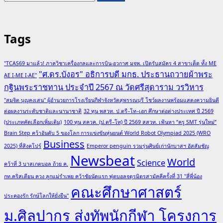
for:
Tags
"TCAS69 มาแล้ว! ภาควิชาเครื่องกลและการบิน-อวกาศ มจพ. เปิดรับสมัคร 4 สาขาเด็ด ทั้ง ME
"ศ.ดร.บังอร" อธิการบดี มกธ. ประธานถวายผ้าพระ
AE I-ME I-AE"
กฐินพระราชทาน ประจำปี 2567 ณ วัดศรีสุดาราม วรวิหาร
"สมจิต บุญคงเสน" ผู้อำนวยการโรงเรียนกีฬาจังหวัดสุพรรณบุรี โชว์ผลงานพร้อมแสดงความยินดี
ต่อผลงานระดับชาติและนานาชาติ
32 ทุน พสวท. ป.ตรี–โท–เอก ศึกษาต่อต่างประเทศ ปี 2569
(ประเภทคัดเลือกเพิ่มเติม)
100 ทุน สควค. (ป.ตรี–โท) ปี 2569 สสวท. เฟ้นหา “ครู SMT รุ่นใหม่”
Brain Step คว้าอันดับ 5 ของโลก การแข่งขันหุ่นยนต์ World Robot Olympiad 2025 (WRO
Business
2025) ที่สิงคโปร์
Emperor penguin รวมรุ่นศิษย์เก่านักบาสฯ อัสสัมชัญ
Newsbeat
World
Science
คว้าที่ 3 บาสเกตบอล ถ้วย ค.
กท.คริสเตียน ควง ลูกแม่รำเพย คว้าชัยนัดแรก ฟุตบอลจตุรมิตรสามัคคีครั้งที่ 31 "สี่พี่น้อง
คณะศึกษาศาสตร์
ประคองรัก รักษ์โลกให้ยั่งยืน"
ม.ศิลปากร ส่งทัพนักกีฬา โครงการ