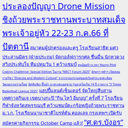
ประลองปัญญา Drone Mission
ชิงถ้วยพระราชทานพระบาทสมเด็จ
พระเจ้าอยู่หัว 22-23 ก.ค.66 ที่
ปัตตานี
สมาคมผู้ปกครองและครู โรงเรียนสาธิต มศว
ประสานมิตร (ฝ่ายประถม) จัดกอล์ฟการกุศล ชื่นมื่น นักหวดวง
สวิงประทับใจ ทีมปทุมวัน 1 คว้าแชมป์
หนูน้อยจ้าวเวหา Young Pilot
Coding Challenge: Special Edition ในงาน “NRCT Forum 2025”
อักษรฯ จุฬาฯ เปิดสอน
รายวิชา “Dracula and Modern Culture” จากวรรณกรรมสยองขวัญสู่กระจกสะท้อน
วัฒนธรรมร่วมใหม่
อัสสัมชัญ ขึ้นนำ บาสเกตบอลชาย รุ่นอายุไม่เกิน 14 ปี รายการ "3 Times
แฮปปี้แลนด์เซ็นเตอร์ จัดใหญ่สืบสาน
Basketball League 2025"
เทศกาลกินเจ เขตบางกะปิ “กิน ไหว้ อิ่มบุญ” ครั้งที่ 7
โรงเรียน
กีฬาจังหวัดสุพรรณบุรี คว้าแชมป์ตะกร้อหญิงถ้วยพระราชทาน
ม.ว.ก.
โรงเรียนนานาชาติไบรท์ตัน คอลเลจ กรุงเทพฯ เปิดรับ
“ศ.ดร.บังอร”
สมัครค่ายกิจกรรม October Camp แล้ว!