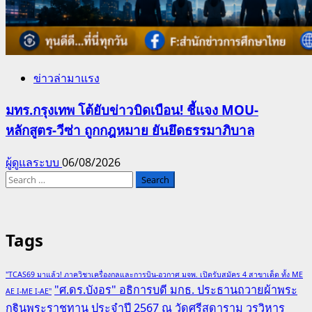
ข่าวล่ามาแรง
มทร.กรุงเทพ โต้ยับข่าวบิดเบือน! ชี้แจง MOU-
หลักสูตร-วีซ่า ถูกกฎหมาย ยันยึดธรรมาภิบาล
ผู้ดูแลระบบ
06/08/2026
Search
for:
Tags
"TCAS69 มาแล้ว! ภาควิชาเครื่องกลและการบิน-อวกาศ มจพ. เปิดรับสมัคร 4 สาขาเด็ด ทั้ง ME
"ศ.ดร.บังอร" อธิการบดี มกธ. ประธานถวายผ้าพระ
AE I-ME I-AE"
กฐินพระราชทาน ประจำปี 2567 ณ วัดศรีสุดาราม วรวิหาร