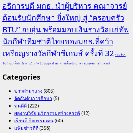
อธิการบดี มกธ. นำผู้บริหาร คณาจารย์
ต้อนรับนักศึกษา ยิ่งใหญ่ สู่ “ครอบครัว
BTU” อบอุ่น พร้อมมอบเงินรางวัลแก่ทัพ
นักกีฬาทีมชาติไทยของมกธ.ที่คว้า
เหรียญรางวัลกีฬาซีเกมส์ ครั้งที่ 32
“แม่จิ๋ม”
รัชนี ชุมเพ็ชร จัดงานวันเกิดอิ่มอบอุ่น ทำอาหารเลี้ยงนักบาสฯ เบญจมราชานุสรณ์
Categories
ข่าวล่ามาแรง
(805)
จัดอันดับการศึกษา
(5)
ทุนดีดี
(222)
ผลงานวิจัย นวัตกรรมสร้างสรรค์
(12)
เรียนดี กิจกรรมเด่น
(60)
แฟ้มข่าวดีดี
(356)