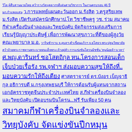
วิไล ผู้สืบสานมวยไทย คว้ารางวัลบุคลากรดีเด่นสายวิชาการ ในงานครบรอบ 46 ปี
ว.การแพทย์แผนตะวันออก ม.รังสิต
ว.ครูสุริยเทพ
มก.กำแพงแสน
ม.รังสิต เปิดรับสมัครนักศึกษาป.โท วิชาชีพครู
วช. ร่วม สมาคม
กีฬาเครื่องบินจำลองและวิทยุบังคับ จัดกิจกรรมส่งเสริมการ
เรียนรู้ปัญญาประดิษฐ์ เพื่อการพัฒนาสุขภาวะที่ดีของผู้สูงวัย
คณะพยาบาล ม.อ.
วารินชำราบ จ.อุบลฯ-คำเขื่อนแก้วฯ จ.ยโสธร-พระปฐมวิทยาลัย
คว้าถ้วยพระราชทานพระบาทสมเด็จพระเจ้าอยู่หัว การแข่งขันโดรนมิชชั่น ‘หนูน้อยจ้าวเวหา’
ศ.พญ.ดารินทร์ ซอโสตถิกุล หน.โครงการสอนเด็ก
เจ็บป่วยเรื้อรัง รพ.จุฬาฯ ส่งมอบความสุขให้ถึงที่..
มอบความรักให้ถึงเตียง
ศาสตราจารย์ ดร.บังอร เบ็ญจาธิ
กุล อธิการบดี ม.กรุงเทพธนบุรี ให้การต้อนรับผู้แทนจากสถาน
เอกอัครราชทูตจีนประจำประเทศไทย
ส.กีฬาเครื่องบินจำลอง
และวิทยุบังคับ เปิดอบรมบินโดรน...ฟรี รับเพียง 50 คน
สมาคมกีฬาเครื่องบินจำลองและ
วิทยุบังคับ จัดแข่งขันปีกหมุน