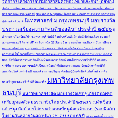
วิทยากรโครงการอบรมอาสาสมัครท่องเที่ยวและกีฬา (อสทก.)
นักวิชาการจีน-นานาชาติร่วมเวทีเสวนาข้ามวัฒนธรรม ณ เมืองหนานผิง มณฑลฝูเจี้ยน สืบสาน
มรดกคำสอนปรัชญาเมธีจูซี
นักหวดวงสวิง "สุพศิน เรืองธรรม" ม.ศิลปากร ฉายแวว จ่อดาวรุ่งมุ่ง
นิเทศศาสตร์ ม.กรุงเทพธนบุรี มอบรางวัล
สู่นักกอล์ฟทีมชาติ
ประกวดเรียงความ “คนดีของฉัน” ประจำปี ๒๕๖๖
ผู้
อำนวยการโรงเรียนกีฬา จ.สุพรรณบุรี จัดพิธีต้อนรับพร้อมอัดฉีด ทัพนักกีฬาเอเชียน ยูธ เกมส์
ม.กรุงเทพธนบุรี ก้าวสู่เวทีโลก รับรางวัล QS Stars 5 ดาว ตอกย้ำความเป็นสถาบันการศึกษา
เอกชนระดับสากล
ม.กรุงเทพธนบุรี แสดงความยินดีอย่างยิ่งกับ ศ.ดร.บังอร เบ็ญจาธิกุล
อธิการบดี ในโอกาสที่ได้รับเกียรติดำรงตำแหน่ง “คณะกรรมการวิชาการสถาบันพระปกเกล้า”
มกธ. จัดพิธีถวายความอาลัยเบื้องหน้าพระฉายาลักษณ์ สมเด็จพระนางเจ้าสิริกิติ์ พระบรม
ราชินีนาถ พระบรมราชชนนีพันปีหลวง น้อมสำนึกในพระมหากรุณาธิคุณอันหาที่สุดมิได้
มทร.รัตนโกสินทร์ เข้าเฝ้าทูลเกล้าฯ ถวายปริญญาศิลปดุษฎีบัณฑิตกิตติมศักดิ์ แด่ สมเด็จ
มหาวิทยาลัยกรุงเทพ
พระเจ้าลูกยาเธอ เจ้าฟ้าสิริวัณณวรีฯ
ธนบุรี
มหาวิทยาลัยรังสิต มอบรางวัลเชิดชูเกียรติบัณฑิต
เหรียญทองสังคมธรรมาธิปไตย ประจำปี ๒๕๖๗
ร.ร.คำเขื่อน
แก้วชนูปถัมภ์ จ.ยโสธร คว้าแชมป์หนูน้อยเจ้าเวหา (รอบพิเศษ)
ในงานวันคล้ายวันสถาปนา วช. ครบรอบ 66 ปี
รศ.ดร.ต่อศักดิ์ แก้วจรัส