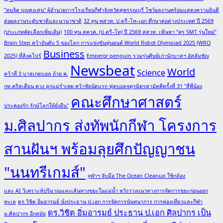
"สมจิต บุญคงเสน" ผู้อำนวยการโรงเรียนกีฬาจังหวัดสุพรรณบุรี โชว์ผลงานพร้อมแสดงความยินดี
ต่อผลงานระดับชาติและนานาชาติ
32 ทุน พสวท. ป.ตรี–โท–เอก ศึกษาต่อต่างประเทศ ปี 2569
(ประเภทคัดเลือกเพิ่มเติม)
100 ทุน สควค. (ป.ตรี–โท) ปี 2569 สสวท. เฟ้นหา “ครู SMT รุ่นใหม่”
Brain Step คว้าอันดับ 5 ของโลก การแข่งขันหุ่นยนต์ World Robot Olympiad 2025 (WRO
Business
2025) ที่สิงคโปร์
Emperor penguin รวมรุ่นศิษย์เก่านักบาสฯ อัสสัมชัญ
Newsbeat
World
Science
คว้าที่ 3 บาสเกตบอล ถ้วย ค.
กท.คริสเตียน ควง ลูกแม่รำเพย คว้าชัยนัดแรก ฟุตบอลจตุรมิตรสามัคคีครั้งที่ 31 "สี่พี่น้อง
คณะศึกษาศาสตร์
ประคองรัก รักษ์โลกให้ยั่งยืน"
ม.ศิลปากร ส่งทัพนักกีฬา โครงการ
สานฝันฯ พร้อมลุยศึกปัญญาชน
"นนทรีเกมส์"
จุฬาฯ จับมือ The Ocean Cleanup ใช้กล้อง
และ AI วิเคราะห์ปริมาณและเส้นทางขยะในแม่น้ำ หวังวางแนวทางการจัดการขยะก่อนออก
ทะเล
ดร.วิชิต อิ่มอารมย์ นั่งประธาน ป.เอก การจัดการนันทนาการ การท่องเที่ยวและกีฬา
ดร.วิชิต อิ่มอารมย์ ประธาน ป.เอก ศิลปากร เป็น
ม.ศิลปากร อีกสมัย