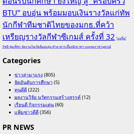
ต้อนรับนักศึกษา ยิ่งใหญ่ สู่ “ครอบครัว
BTU” อบอุ่น พร้อมมอบเงินรางวัลแก่ทัพ
นักกีฬาทีมชาติไทยของมกธ.ที่คว้า
เหรียญรางวัลกีฬาซีเกมส์ ครั้งที่ 32
“แม่จิ๋ม”
รัชนี ชุมเพ็ชร จัดงานวันเกิดอิ่มอบอุ่น ทำอาหารเลี้ยงนักบาสฯ เบญจมราชานุสรณ์
Categories
ข่าวล่ามาแรง
(805)
จัดอันดับการศึกษา
(5)
ทุนดีดี
(222)
ผลงานวิจัย นวัตกรรมสร้างสรรค์
(12)
เรียนดี กิจกรรมเด่น
(60)
แฟ้มข่าวดีดี
(356)
PR NEWS