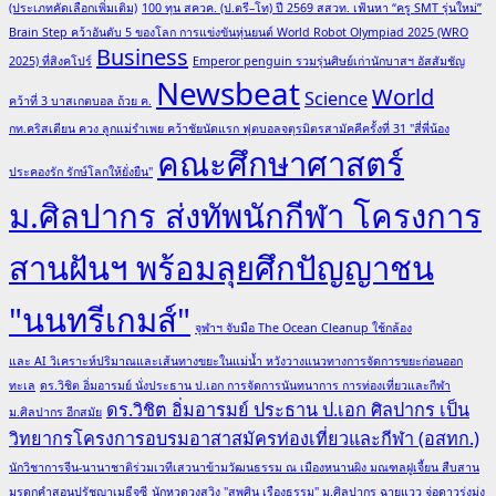
(ประเภทคัดเลือกเพิ่มเติม)
100 ทุน สควค. (ป.ตรี–โท) ปี 2569 สสวท. เฟ้นหา “ครู SMT รุ่นใหม่”
Brain Step คว้าอันดับ 5 ของโลก การแข่งขันหุ่นยนต์ World Robot Olympiad 2025 (WRO
Business
2025) ที่สิงคโปร์
Emperor penguin รวมรุ่นศิษย์เก่านักบาสฯ อัสสัมชัญ
Newsbeat
World
Science
คว้าที่ 3 บาสเกตบอล ถ้วย ค.
กท.คริสเตียน ควง ลูกแม่รำเพย คว้าชัยนัดแรก ฟุตบอลจตุรมิตรสามัคคีครั้งที่ 31 "สี่พี่น้อง
คณะศึกษาศาสตร์
ประคองรัก รักษ์โลกให้ยั่งยืน"
ม.ศิลปากร ส่งทัพนักกีฬา โครงการ
สานฝันฯ พร้อมลุยศึกปัญญาชน
"นนทรีเกมส์"
จุฬาฯ จับมือ The Ocean Cleanup ใช้กล้อง
และ AI วิเคราะห์ปริมาณและเส้นทางขยะในแม่น้ำ หวังวางแนวทางการจัดการขยะก่อนออก
ทะเล
ดร.วิชิต อิ่มอารมย์ นั่งประธาน ป.เอก การจัดการนันทนาการ การท่องเที่ยวและกีฬา
ดร.วิชิต อิ่มอารมย์ ประธาน ป.เอก ศิลปากร เป็น
ม.ศิลปากร อีกสมัย
วิทยากรโครงการอบรมอาสาสมัครท่องเที่ยวและกีฬา (อสทก.)
นักวิชาการจีน-นานาชาติร่วมเวทีเสวนาข้ามวัฒนธรรม ณ เมืองหนานผิง มณฑลฝูเจี้ยน สืบสาน
มรดกคำสอนปรัชญาเมธีจูซี
นักหวดวงสวิง "สุพศิน เรืองธรรม" ม.ศิลปากร ฉายแวว จ่อดาวรุ่งมุ่ง