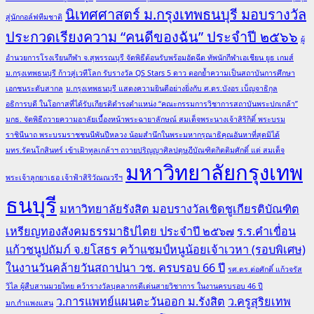
นิเทศศาสตร์ ม.กรุงเทพธนบุรี มอบรางวัล
สู่นักกอล์ฟทีมชาติ
ประกวดเรียงความ “คนดีของฉัน” ประจำปี ๒๕๖๖
ผู้
อำนวยการโรงเรียนกีฬา จ.สุพรรณบุรี จัดพิธีต้อนรับพร้อมอัดฉีด ทัพนักกีฬาเอเชียน ยูธ เกมส์
ม.กรุงเทพธนบุรี ก้าวสู่เวทีโลก รับรางวัล QS Stars 5 ดาว ตอกย้ำความเป็นสถาบันการศึกษา
เอกชนระดับสากล
ม.กรุงเทพธนบุรี แสดงความยินดีอย่างยิ่งกับ ศ.ดร.บังอร เบ็ญจาธิกุล
อธิการบดี ในโอกาสที่ได้รับเกียรติดำรงตำแหน่ง “คณะกรรมการวิชาการสถาบันพระปกเกล้า”
มกธ. จัดพิธีถวายความอาลัยเบื้องหน้าพระฉายาลักษณ์ สมเด็จพระนางเจ้าสิริกิติ์ พระบรม
ราชินีนาถ พระบรมราชชนนีพันปีหลวง น้อมสำนึกในพระมหากรุณาธิคุณอันหาที่สุดมิได้
มทร.รัตนโกสินทร์ เข้าเฝ้าทูลเกล้าฯ ถวายปริญญาศิลปดุษฎีบัณฑิตกิตติมศักดิ์ แด่ สมเด็จ
มหาวิทยาลัยกรุงเทพ
พระเจ้าลูกยาเธอ เจ้าฟ้าสิริวัณณวรีฯ
ธนบุรี
มหาวิทยาลัยรังสิต มอบรางวัลเชิดชูเกียรติบัณฑิต
เหรียญทองสังคมธรรมาธิปไตย ประจำปี ๒๕๖๗
ร.ร.คำเขื่อน
แก้วชนูปถัมภ์ จ.ยโสธร คว้าแชมป์หนูน้อยเจ้าเวหา (รอบพิเศษ)
ในงานวันคล้ายวันสถาปนา วช. ครบรอบ 66 ปี
รศ.ดร.ต่อศักดิ์ แก้วจรัส
วิไล ผู้สืบสานมวยไทย คว้ารางวัลบุคลากรดีเด่นสายวิชาการ ในงานครบรอบ 46 ปี
ว.การแพทย์แผนตะวันออก ม.รังสิต
ว.ครูสุริยเทพ
มก.กำแพงแสน