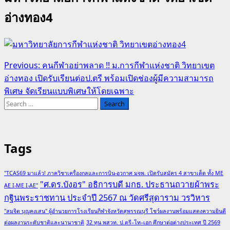
อ่างทอง4
Post
Previous:
คนกีฬาอย่าพลาด !! ม.การกีฬาแห่งชาติ วิทยาเขต
อ่างทอง เปิดรับเรียนต่อป.ตรี พร้อมเปิดช่องผู้มีความสามารถ
navigation
พิเศษ จัดเรียนแบบพิเศษให้โดยเฉพาะ
Search
for:
Tags
"TCAS69 มาแล้ว! ภาควิชาเครื่องกลและการบิน-อวกาศ มจพ. เปิดรับสมัคร 4 สาขาเด็ด ทั้ง ME
"ศ.ดร.บังอร" อธิการบดี มกธ. ประธานถวายผ้าพระ
AE I-ME I-AE"
กฐินพระราชทาน ประจำปี 2567 ณ วัดศรีสุดาราม วรวิหาร
"สมจิต บุญคงเสน" ผู้อำนวยการโรงเรียนกีฬาจังหวัดสุพรรณบุรี โชว์ผลงานพร้อมแสดงความยินดี
ต่อผลงานระดับชาติและนานาชาติ
32 ทุน พสวท. ป.ตรี–โท–เอก ศึกษาต่อต่างประเทศ ปี 2569