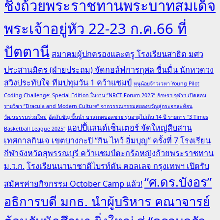
ชิงถ้วยพระราชทานพระบาทสมเด็จ
พระเจ้าอยู่หัว 22-23 ก.ค.66 ที่
ปัตตานี
สมาคมผู้ปกครองและครู โรงเรียนสาธิต มศว
ประสานมิตร (ฝ่ายประถม) จัดกอล์ฟการกุศล ชื่นมื่น นักหวดวง
สวิงประทับใจ ทีมปทุมวัน 1 คว้าแชมป์
หนูน้อยจ้าวเวหา Young Pilot
Coding Challenge: Special Edition ในงาน “NRCT Forum 2025”
อักษรฯ จุฬาฯ เปิดสอน
รายวิชา “Dracula and Modern Culture” จากวรรณกรรมสยองขวัญสู่กระจกสะท้อน
วัฒนธรรมร่วมใหม่
อัสสัมชัญ ขึ้นนำ บาสเกตบอลชาย รุ่นอายุไม่เกิน 14 ปี รายการ "3 Times
แฮปปี้แลนด์เซ็นเตอร์ จัดใหญ่สืบสาน
Basketball League 2025"
เทศกาลกินเจ เขตบางกะปิ “กิน ไหว้ อิ่มบุญ” ครั้งที่ 7
โรงเรียน
กีฬาจังหวัดสุพรรณบุรี คว้าแชมป์ตะกร้อหญิงถ้วยพระราชทาน
ม.ว.ก.
โรงเรียนนานาชาติไบรท์ตัน คอลเลจ กรุงเทพฯ เปิดรับ
“ศ.ดร.บังอร”
สมัครค่ายกิจกรรม October Camp แล้ว!
อธิการบดี มกธ. นำผู้บริหาร คณาจารย์