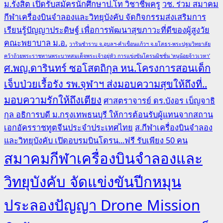
ม.รังสิต เปิดรับสมัครนักศึกษาป.โท วิชาชีพครู
วช. ร่วม สมาคม
กีฬาเครื่องบินจำลองและวิทยุบังคับ จัดกิจกรรมส่งเสริมการ
เรียนรู้ปัญญาประดิษฐ์ เพื่อการพัฒนาสุขภาวะที่ดีของผู้สูงวัย
คณะพยาบาล ม.อ.
วารินชำราบ จ.อุบลฯ-คำเขื่อนแก้วฯ จ.ยโสธร-พระปฐมวิทยาลัย
คว้าถ้วยพระราชทานพระบาทสมเด็จพระเจ้าอยู่หัว การแข่งขันโดรนมิชชั่น ‘หนูน้อยจ้าวเวหา’
ศ.พญ.ดารินทร์ ซอโสตถิกุล หน.โครงการสอนเด็ก
เจ็บป่วยเรื้อรัง รพ.จุฬาฯ ส่งมอบความสุขให้ถึงที่..
มอบความรักให้ถึงเตียง
ศาสตราจารย์ ดร.บังอร เบ็ญจาธิ
กุล อธิการบดี ม.กรุงเทพธนบุรี ให้การต้อนรับผู้แทนจากสถาน
เอกอัครราชทูตจีนประจำประเทศไทย
ส.กีฬาเครื่องบินจำลอง
และวิทยุบังคับ เปิดอบรมบินโดรน...ฟรี รับเพียง 50 คน
สมาคมกีฬาเครื่องบินจำลองและ
วิทยุบังคับ จัดแข่งขันปีกหมุน
ประลองปัญญา Drone Mission