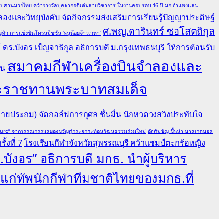
ล ผู้สืบสานมวยไทย คว้ารางวัลบุคลากรดีเด่นสายวิชาการ ในงานครบรอบ 46 ปี มก.กำแพงแสน
องและวิทยุบังคับ จัดกิจกรรมส่งเสริมการเรียนรู้ปัญญาประดิษฐ์
ศ.พญ.ดารินทร์ ซอโสตถิกุล
ว การแข่งขันโดรนมิชชั่น ‘หนูน้อยจ้าวเวหา’
ดร.บังอร เบ็ญจาธิกุล อธิการบดี ม.กรุงเทพธนบุรี ให้การต้อนรับ
สมาคมกีฬาเครื่องบินจำลองและ
คน
ยพระราชทานพระบาทสมเด็จ
ายประถม) จัดกอล์ฟการกุศล ชื่นมื่น นักหวดวงสวิงประทับใจ
lture” จากวรรณกรรมสยองขวัญสู่กระจกสะท้อนวัฒนธรรมร่วมใหม่
อัสสัมชัญ ขึ้นนำ บาสเกตบอล
้งที่ 7
โรงเรียนกีฬาจังหวัดสุพรรณบุรี คว้าแชมป์ตะกร้อหญิง
.บังอร” อธิการบดี มกธ. นำผู้บริหาร
ลแก่ทัพนักกีฬาทีมชาติไทยของมกธ.ที่