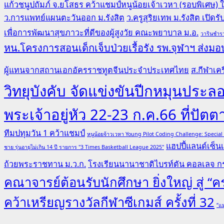
แก้วชนูปถัมภ์ จ.ยโสธร คว้าแชมป์หนูน้อยเจ้าเวหา (รอบพิเศษ)
ว.การแพทย์แผนตะวันออก ม.รังสิต
ว.ครูสุริยเทพ ม.รังสิต เปิด
เพื่อการพัฒนาสุขภาวะที่ดีของผู้สูงวัย คณะพยาบาล ม.อ.
วารินชำรา
หน.โครงการสอนเด็กเจ็บป่วยเรื้อรัง รพ.จุฬาฯ ส่งมอบ
ผู้แทนจากสถานเอกอัครราชทูตจีนประจำประเทศไทย
ส.กีฬาเคร
วิทยุบังคับ จัดแข่งขันปีกหมุนป
พระเจ้าอยู่หัว 22-23 ก.ค.66 ที่ปัตต
ทีมปทุมวัน 1 คว้าแชมป์
หนูน้อยจ้าวเวหา Young Pilot Coding Challenge: Specia
แฮปปี้แลนด์เซ็นเ
ชาย รุ่นอายุไม่เกิน 14 ปี รายการ "3 Times Basketball League 2025"
ถ้วยพระราชทาน ม.ว.ก.
โรงเรียนนานาชาติไบรท์ตัน คอลเลจ กร
คณาจารย์ต้อนรับนักศึกษา ยิ่งใหญ่ สู่ 
คว้าเหรียญรางวัลกีฬาซีเกมส์ ครั้งที่ 32
“แม