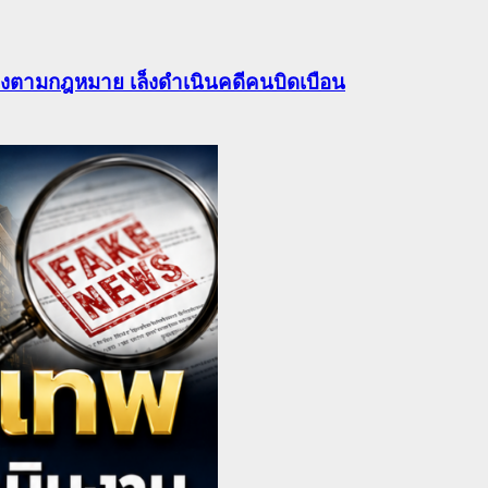
ต้องตามกฎหมาย เล็งดำเนินคดีคนบิดเบือน