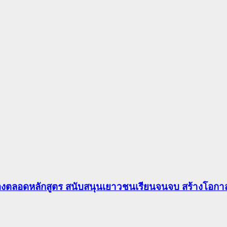
องตลอดหลักสูตร สนับสนุนเยาวชนเรียนจนจบ สร้างโอกาส