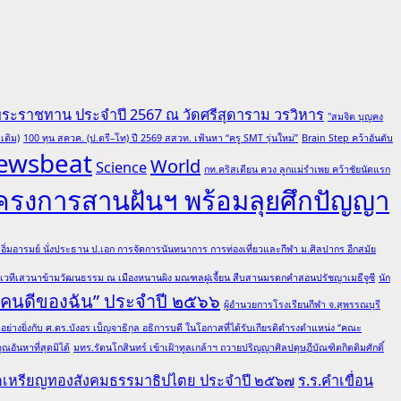
พระราชทาน ประจำปี 2567 ณ วัดศรีสุดาราม วรวิหาร
"สมจิต บุญคง
เติม)
100 ทุน สควค. (ป.ตรี–โท) ปี 2569 สสวท. เฟ้นหา “ครู SMT รุ่นใหม่”
Brain Step คว้าอันดับ
ewsbeat
World
Science
กท.คริสเตียน ควง ลูกแม่รำเพย คว้าชัยนัดแรก
โครงการสานฝันฯ พร้อมลุยศึกปัญญา
ต อิ่มอารมย์ นั่งประธาน ป.เอก การจัดการนันทนาการ การท่องเที่ยวและกีฬา ม.ศิลปากร อีกสมัย
มเวทีเสวนาข้ามวัฒนธรรม ณ เมืองหนานผิง มณฑลฝูเจี้ยน สืบสานมรดกคำสอนปรัชญาเมธีจูซี
นัก
 “คนดีของฉัน” ประจำปี ๒๕๖๖
ผู้อำนวยการโรงเรียนกีฬา จ.สุพรรณบุรี
ย่างยิ่งกับ ศ.ดร.บังอร เบ็ญจาธิกุล อธิการบดี ในโอกาสที่ได้รับเกียรติดำรงตำแหน่ง “คณะ
อันหาที่สุดมิได้
มทร.รัตนโกสินทร์ เข้าเฝ้าทูลเกล้าฯ ถวายปริญญาศิลปดุษฎีบัณฑิตกิตติมศักดิ์
ณฑิตเหรียญทองสังคมธรรมาธิปไตย ประจำปี ๒๕๖๗
ร.ร.คำเขื่อน