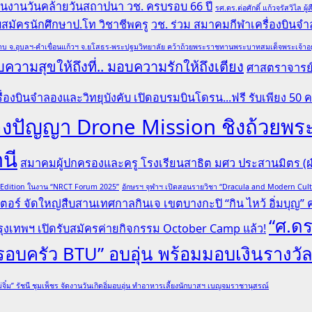
 ในงานวันคล้ายวันสถาปนา วช. ครบรอบ 66 ปี
รศ.ดร.ต่อศักดิ์ แก้วจรัสวิไ
รับสมัครนักศึกษาป.โท วิชาชีพครู
วช. ร่วม สมาคมกีฬาเครื่องบินจำล
บ จ.อุบลฯ-คำเขื่อนแก้วฯ จ.ยโสธร-พระปฐมวิทยาลัย คว้าถ้วยพระราชทานพระบาทสมเด็จพระเจ้าอยู่หั
ความสุขให้ถึงที่.. มอบความรักให้ถึงเตียง
ศาสตราจารย์ 
ื่องบินจำลองและวิทยุบังคับ เปิดอบรมบินโดรน...ฟรี รับเพียง 50 
ระลองปัญญา Drone Mission ชิงถ้ว
านี
สมาคมผู้ปกครองและครู โรงเรียนสาธิต มศว ประสานมิตร (ฝ่
l Edition ในงาน “NRCT Forum 2025”
อักษรฯ จุฬาฯ เปิดสอนรายวิชา “Dracula and Modern Cu
ตอร์ จัดใหญ่สืบสานเทศกาลกินเจ เขตบางกะปิ “กิน ไหว้ อิ่มบุญ” ครั
“ศ.ดร
ุงเทพฯ เปิดรับสมัครค่ายกิจกรรม October Camp แล้ว!
“ครอบครัว BTU” อบอุ่น พร้อมมอบเงินรางวั
่จิ๋ม” รัชนี ชุมเพ็ชร จัดงานวันเกิดอิ่มอบอุ่น ทำอาหารเลี้ยงนักบาสฯ เบญจมราชานุสรณ์