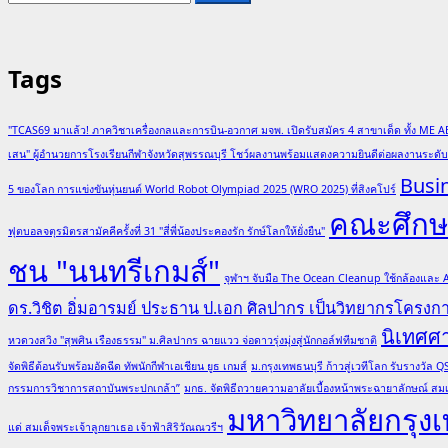
for:
about
The
man
Tags
who
saved
thousands
"TCAS69 มาแล้ว! ภาควิชาเครื่องกลและการบิน-อวกาศ มจพ. เปิดรับสมัคร 4 สาขาเด็ด ทั้ง ME A
of
เสน" ผู้อำนวยการโรงเรียนกีฬาจังหวัดสุพรรณบุรี โชว์ผลงานพร้อมแสดงความยินดีต่อผลงานระด
people
Busi
from
5 ของโลก การแข่งขันหุ่นยนต์ World Robot Olympiad 2025 (WRO 2025) ที่สิงคโปร์
Covid
คณะศึกษา
ฟุตบอลจตุรมิตรสามัคคีครั้งที่ 31 "สี่พี่น้องประคองรัก รักษ์โลกให้ยั่งยืน"
ชน "นนทรีเกมส์"
จุฬาฯ จับมือ The Ocean Cleanup ใช้กล้องและ
ดร.วิชิต อิ่มอารมย์ ประธาน ป.เอก ศิลปากร เป็นวิทยากรโครง
นิเทศศ
หวดวงสวิง "สุพศิน เรืองธรรม" ม.ศิลปากร ฉายแวว จ่อดาวรุ่งมุ่งสู่นักกอล์ฟทีมชาติ
จัดพิธีต้อนรับพร้อมอัดฉีด ทัพนักกีฬาเอเชียน ยูธ เกมส์
ม.กรุงเทพธนบุรี ก้าวสู่เวทีโลก รับรางวั
กรรมการวิชาการสถาบันพระปกเกล้า”
มกธ. จัดพิธีถวายความอาลัยเบื้องหน้าพระฉายาลักษณ์ สมเ
มหาวิทยาลัยกรุงเ
แด่ สมเด็จพระเจ้าลูกยาเธอ เจ้าฟ้าสิริวัณณวรีฯ