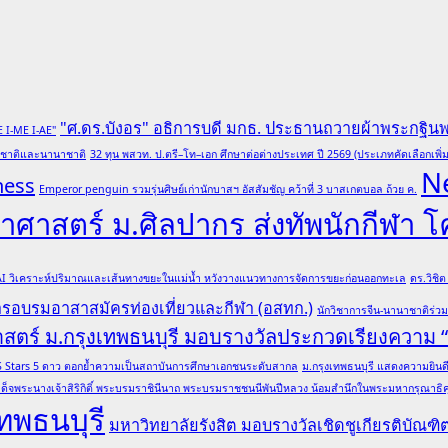
"ศ.ดร.บังอร" อธิการบดี มกธ. ประธานถวายผ้าพระกฐิน
E I-ME I-AE"
ับชาติและนานาชาติ
32 ทุน พสวท. ป.ตรี–โท–เอก ศึกษาต่อต่างประเทศ ปี 2569 (ประเภทคัดเลือกเพิ่ม
N
ness
Emperor penguin รวมรุ่นศิษย์เก่านักบาสฯ อัสสัมชัญ คว้าที่ 3 บาสเกตบอล ถ้วย ค.
ศาสตร์ ม.ศิลปากร ส่งทัพนักกีฬา 
 AI วิเคราะห์ปริมาณและเส้นทางขยะในแม่น้ำ หวังวางแนวทางการจัดการขยะก่อนออกทะเล
ดร.วิชิ
การอบรมอาสาสมัครท่องเที่ยวและกีฬา (อสทก.)
นักวิชาการจีน-นานาชาติร่ว
าสตร์ ม.กรุงเทพธนบุรี มอบรางวัลประกวดเรียงความ
ล QS Stars 5 ดาว ตอกย้ำความเป็นสถาบันการศึกษาเอกชนระดับสากล
ม.กรุงเทพธนบุรี แสดงความยินดีอ
ด็จพระนางเจ้าสิริกิติ์ พระบรมราชินีนาถ พระบรมราชชนนีพันปีหลวง น้อมสำนึกในพระมหากรุณาธิคุณ
ทพธนบุรี
มหาวิทยาลัยรังสิต มอบรางวัลเชิดชูเกียรติบั