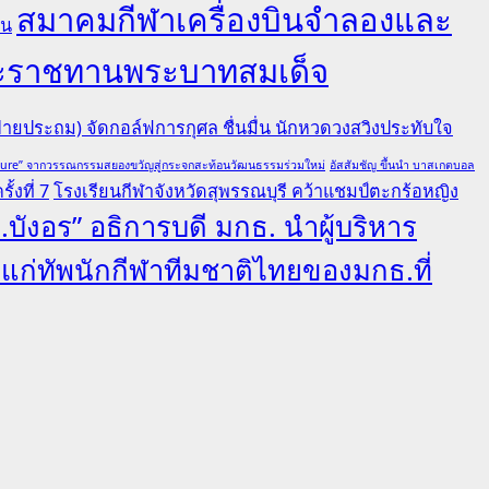
สมาคมกีฬาเครื่องบินจำลองและ
คน
ยพระราชทานพระบาทสมเด็จ
ายประถม) จัดกอล์ฟการกุศล ชื่นมื่น นักหวดวงสวิงประทับใจ
lture” จากวรรณกรรมสยองขวัญสู่กระจกสะท้อนวัฒนธรรมร่วมใหม่
อัสสัมชัญ ขึ้นนำ บาสเกตบอล
้งที่ 7
โรงเรียนกีฬาจังหวัดสุพรรณบุรี คว้าแชมป์ตะกร้อหญิง
.บังอร” อธิการบดี มกธ. นำผู้บริหาร
ลแก่ทัพนักกีฬาทีมชาติไทยของมกธ.ที่