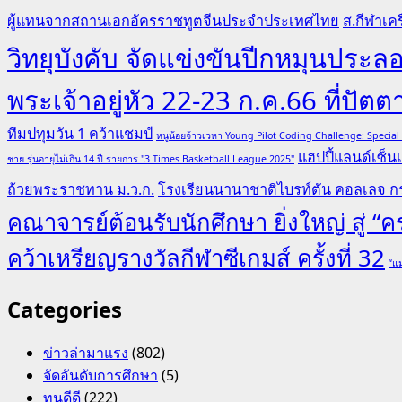
ผู้แทนจากสถานเอกอัครราชทูตจีนประจำประเทศไทย
ส.กีฬาเคร
วิทยุบังคับ จัดแข่งขันปีกหมุนป
พระเจ้าอยู่หัว 22-23 ก.ค.66 ที่ปัตต
ทีมปทุมวัน 1 คว้าแชมป์
หนูน้อยจ้าวเวหา Young Pilot Coding Challenge: Specia
แฮปปี้แลนด์เซ็นเ
ชาย รุ่นอายุไม่เกิน 14 ปี รายการ "3 Times Basketball League 2025"
ถ้วยพระราชทาน ม.ว.ก.
โรงเรียนนานาชาติไบรท์ตัน คอลเลจ กร
คณาจารย์ต้อนรับนักศึกษา ยิ่งใหญ่ สู่ 
คว้าเหรียญรางวัลกีฬาซีเกมส์ ครั้งที่ 32
“แม
Categories
ข่าวล่ามาแรง
(802)
จัดอันดับการศึกษา
(5)
ทุนดีดี
(222)