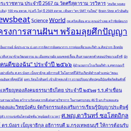
พระราชทาน ประจำปี 2567 ณ วัดศรีสุดาราม วรวิหาร
"สมจิต บุญคง
เติม)
100 ทุน สควค. (ป.ตรี–โท) ปี 2569 สสวท. เฟ้นหา “ครู SMT รุ่นใหม่”
Brain Step คว้าอันดับ
ewsbeat
World
Science
กท.คริสเตียน ควง ลูกแม่รำเพย คว้าชัยนัดแรก
โครงการสานฝันฯ พร้อมลุยศึกปัญญา
ต อิ่มอารมย์ นั่งประธาน ป.เอก การจัดการนันทนาการ การท่องเที่ยวและกีฬา ม.ศิลปากร อีกสมัย
มเวทีเสวนาข้ามวัฒนธรรม ณ เมืองหนานผิง มณฑลฝูเจี้ยน สืบสานมรดกคำสอนปรัชญาเมธีจูซี
นัก
 “คนดีของฉัน” ประจำปี ๒๕๖๖
ผู้อำนวยการโรงเรียนกีฬา จ.สุพรรณบุรี
ย่างยิ่งกับ ศ.ดร.บังอร เบ็ญจาธิกุล อธิการบดี ในโอกาสที่ได้รับเกียรติดำรงตำแหน่ง “คณะ
อันหาที่สุดมิได้
มทร.รัตนโกสินทร์ เข้าเฝ้าทูลเกล้าฯ ถวายปริญญาศิลปดุษฎีบัณฑิตกิตติมศักดิ์
ณฑิตเหรียญทองสังคมธรรมาธิปไตย ประจำปี ๒๕๖๗
ร.ร.คำเขื่อน
ล ผู้สืบสานมวยไทย คว้ารางวัลบุคลากรดีเด่นสายวิชาการ ในงานครบรอบ 46 ปี มก.กำแพงแสน
องและวิทยุบังคับ จัดกิจกรรมส่งเสริมการเรียนรู้ปัญญาประดิษฐ์
ศ.พญ.ดารินทร์ ซอโสตถิกุล
ว การแข่งขันโดรนมิชชั่น ‘หนูน้อยจ้าวเวหา’
ดร.บังอร เบ็ญจาธิกุล อธิการบดี ม.กรุงเทพธนบุรี ให้การต้อนรับ