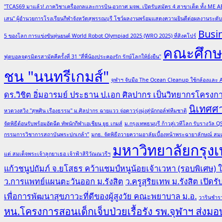
"TCAS69 มาแล้ว! ภาควิชาเครื่องกลและการบิน-อวกาศ มจพ. เปิดรับสมัคร 4 สาขาเด็ด ทั้ง ME A
เสน" ผู้อำนวยการโรงเรียนกีฬาจังหวัดสุพรรณบุรี โชว์ผลงานพร้อมแสดงความยินดีต่อผลงานระด
Busi
5 ของโลก การแข่งขันหุ่นยนต์ World Robot Olympiad 2025 (WRO 2025) ที่สิงคโปร์
คณะศึกษา
ฟุตบอลจตุรมิตรสามัคคีครั้งที่ 31 "สี่พี่น้องประคองรัก รักษ์โลกให้ยั่งยืน"
ชน "นนทรีเกมส์"
จุฬาฯ จับมือ The Ocean Cleanup ใช้กล้องและ
ดร.วิชิต อิ่มอารมย์ ประธาน ป.เอก ศิลปากร เป็นวิทยากรโครง
นิเทศศ
หวดวงสวิง "สุพศิน เรืองธรรม" ม.ศิลปากร ฉายแวว จ่อดาวรุ่งมุ่งสู่นักกอล์ฟทีมชาติ
จัดพิธีต้อนรับพร้อมอัดฉีด ทัพนักกีฬาเอเชียน ยูธ เกมส์
ม.กรุงเทพธนบุรี ก้าวสู่เวทีโลก รับรางวั
กรรมการวิชาการสถาบันพระปกเกล้า”
มกธ. จัดพิธีถวายความอาลัยเบื้องหน้าพระฉายาลักษณ์ สมเ
มหาวิทยาลัยกรุงเ
แด่ สมเด็จพระเจ้าลูกยาเธอ เจ้าฟ้าสิริวัณณวรีฯ
แก้วชนูปถัมภ์ จ.ยโสธร คว้าแชมป์หนูน้อยเจ้าเวหา (รอบพิเศษ)
ว.การแพทย์แผนตะวันออก ม.รังสิต
ว.ครูสุริยเทพ ม.รังสิต เปิด
เพื่อการพัฒนาสุขภาวะที่ดีของผู้สูงวัย คณะพยาบาล ม.อ.
วารินชำรา
หน.โครงการสอนเด็กเจ็บป่วยเรื้อรัง รพ.จุฬาฯ ส่งมอบ