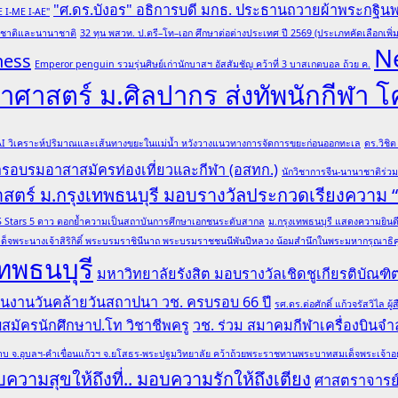
"ศ.ดร.บังอร" อธิการบดี มกธ. ประธานถวายผ้าพระกฐิน
E I-ME I-AE"
ับชาติและนานาชาติ
32 ทุน พสวท. ป.ตรี–โท–เอก ศึกษาต่อต่างประเทศ ปี 2569 (ประเภทคัดเลือกเพิ่ม
N
ness
Emperor penguin รวมรุ่นศิษย์เก่านักบาสฯ อัสสัมชัญ คว้าที่ 3 บาสเกตบอล ถ้วย ค.
ศาสตร์ ม.ศิลปากร ส่งทัพนักกีฬา 
 AI วิเคราะห์ปริมาณและเส้นทางขยะในแม่น้ำ หวังวางแนวทางการจัดการขยะก่อนออกทะเล
ดร.วิชิ
การอบรมอาสาสมัครท่องเที่ยวและกีฬา (อสทก.)
นักวิชาการจีน-นานาชาติร่ว
าสตร์ ม.กรุงเทพธนบุรี มอบรางวัลประกวดเรียงความ
ล QS Stars 5 ดาว ตอกย้ำความเป็นสถาบันการศึกษาเอกชนระดับสากล
ม.กรุงเทพธนบุรี แสดงความยินดีอ
ด็จพระนางเจ้าสิริกิติ์ พระบรมราชินีนาถ พระบรมราชชนนีพันปีหลวง น้อมสำนึกในพระมหากรุณาธิคุณ
ทพธนบุรี
มหาวิทยาลัยรังสิต มอบรางวัลเชิดชูเกียรติบั
 ในงานวันคล้ายวันสถาปนา วช. ครบรอบ 66 ปี
รศ.ดร.ต่อศักดิ์ แก้วจรัสวิไ
รับสมัครนักศึกษาป.โท วิชาชีพครู
วช. ร่วม สมาคมกีฬาเครื่องบินจำล
บ จ.อุบลฯ-คำเขื่อนแก้วฯ จ.ยโสธร-พระปฐมวิทยาลัย คว้าถ้วยพระราชทานพระบาทสมเด็จพระเจ้าอยู่หั
ความสุขให้ถึงที่.. มอบความรักให้ถึงเตียง
ศาสตราจารย์ 