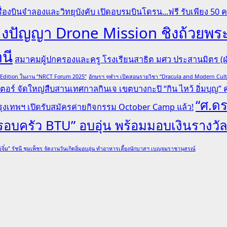
ื่องบินจำลองและวิทยุบังคับ เปิดอบรมบินโดรน...ฟรี รับเพียง 50 
ระลองปัญญา Drone Mission ชิงถ้ว
านี
สมาคมผู้ปกครองและครู โรงเรียนสาธิต มศว ประสานมิตร (ฝ่
l Edition ในงาน “NRCT Forum 2025”
อักษรฯ จุฬาฯ เปิดสอนรายวิชา “Dracula and Modern Cu
ตอร์ จัดใหญ่สืบสานเทศกาลกินเจ เขตบางกะปิ “กิน ไหว้ อิ่มบุญ” ครั
“ศ.ดร
ุงเทพฯ เปิดรับสมัครค่ายกิจกรรม October Camp แล้ว!
“ครอบครัว BTU” อบอุ่น พร้อมมอบเงินรางวั
่จิ๋ม” รัชนี ชุมเพ็ชร จัดงานวันเกิดอิ่มอบอุ่น ทำอาหารเลี้ยงนักบาสฯ เบญจมราชานุสรณ์