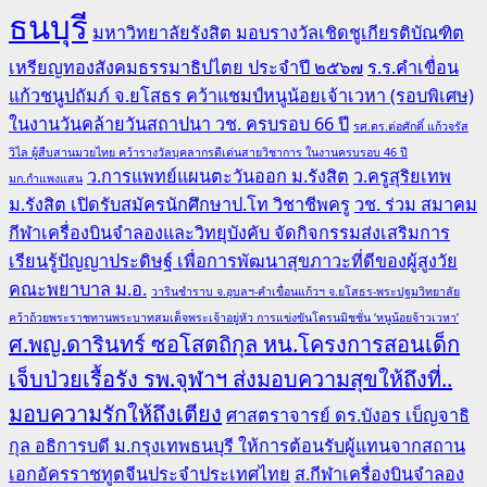
ธนบุรี
มหาวิทยาลัยรังสิต มอบรางวัลเชิดชูเกียรติบัณฑิต
เหรียญทองสังคมธรรมาธิปไตย ประจำปี ๒๕๖๗
ร.ร.คำเขื่อน
แก้วชนูปถัมภ์ จ.ยโสธร คว้าแชมป์หนูน้อยเจ้าเวหา (รอบพิเศษ)
ในงานวันคล้ายวันสถาปนา วช. ครบรอบ 66 ปี
รศ.ดร.ต่อศักดิ์ แก้วจรัส
วิไล ผู้สืบสานมวยไทย คว้ารางวัลบุคลากรดีเด่นสายวิชาการ ในงานครบรอบ 46 ปี
ว.การแพทย์แผนตะวันออก ม.รังสิต
ว.ครูสุริยเทพ
มก.กำแพงแสน
ม.รังสิต เปิดรับสมัครนักศึกษาป.โท วิชาชีพครู
วช. ร่วม สมาคม
กีฬาเครื่องบินจำลองและวิทยุบังคับ จัดกิจกรรมส่งเสริมการ
เรียนรู้ปัญญาประดิษฐ์ เพื่อการพัฒนาสุขภาวะที่ดีของผู้สูงวัย
คณะพยาบาล ม.อ.
วารินชำราบ จ.อุบลฯ-คำเขื่อนแก้วฯ จ.ยโสธร-พระปฐมวิทยาลัย
คว้าถ้วยพระราชทานพระบาทสมเด็จพระเจ้าอยู่หัว การแข่งขันโดรนมิชชั่น ‘หนูน้อยจ้าวเวหา’
ศ.พญ.ดารินทร์ ซอโสตถิกุล หน.โครงการสอนเด็ก
เจ็บป่วยเรื้อรัง รพ.จุฬาฯ ส่งมอบความสุขให้ถึงที่..
มอบความรักให้ถึงเตียง
ศาสตราจารย์ ดร.บังอร เบ็ญจาธิ
กุล อธิการบดี ม.กรุงเทพธนบุรี ให้การต้อนรับผู้แทนจากสถาน
เอกอัครราชทูตจีนประจำประเทศไทย
ส.กีฬาเครื่องบินจำลอง