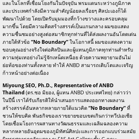
และในโลกที่เชื่อมโยงกันในปัจจุบัน พรมแดนระหว่างภูมิภาค
และประเทศกำลังมีความสำคัญน้อยลงเรื่อยๆ ศิลปะเองก็ได้
พัฒนาไปด้วย โดยเปิดรับมุมมองที่กว้างขวางและครอบคลุม
มากขึ้น โดยมีความคิดสร้างสรรค์เป็นแกนกลาง ผมขอแสดง
ความชื่นชมอย่างสูงต่อสมาชิกทุกท่านที่ได้ส่งผลงานอันโดดเด่น
ภายใต้หัวข้อ
“No Boundary”
ในโอกาสนี้ ผมขอแสดงความ
ขอบคุณอย่างจริงใจต่อศิลปินและผู้แทนภูมิภาคทุกท่านสำหรับ
ความทุ่มเทอย่างไม่รู้จักเหน็ดเหนื่อย ด้วยความพยายามอันไม่
ย่อท้อของท่านทั้งหลาย ทำให้ ANBD สามารถเติบโตและเจริญ
ก้าวหน้าอย่างต่อเนื่อง
Miyoung SEO, Ph.D., Representative of ANBD
Thailand
(ดร.ซอ มิยอง, ผู้แทน ANBD ประเทศไทย) กล่าวว่า
ในปีนี้ เราได้รับเกียรติให้นำเสนอการแสดงออกทางผลงาน
สร้างสรรค์อันหลากหลายภายใต้แนวคิด
“No Boundary”
ที่
ชวนให้ขบคิด พันธกิจของเราขยายขอบเขตเกินกว่าทวีปเอเชีย
โดยเชื่อมโยงการผสานทางวัฒนธรรมและเฉลิมฉลองความ
หลากหลายอันอุดมของภูมิทัศน์ศิลปะและการออกแบบร่วมสมัย
นิทรรศการถูกจัดแสดง ณ FAS Art Gallery ชั้น G คณะ