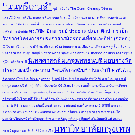
"นนทรีเกมส์"
จุฬาฯ จับมือ The Ocean Cleanup ใช้กล้อง
และ AI วิเคราะห์ปริมาณและเส้นทางขยะในแม่น้ำ หวังวางแนวทางการจัดการขยะก่อนออก
ทะเล
ดร.วิชิต อิ่มอารมย์ นั่งประธาน ป.เอก การจัดการนันทนาการ การท่องเที่ยวและกีฬา
ดร.วิชิต อิ่มอารมย์ ประธาน ป.เอก ศิลปากร เป็น
ม.ศิลปากร อีกสมัย
วิทยากรโครงการอบรมอาสาสมัครท่องเที่ยวและกีฬา (อสทก.)
นักวิชาการจีน-นานาชาติร่วมเวทีเสวนาข้ามวัฒนธรรม ณ เมืองหนานผิง มณฑลฝูเจี้ยน สืบสาน
มรดกคำสอนปรัชญาเมธีจูซี
นักหวดวงสวิง "สุพศิน เรืองธรรม" ม.ศิลปากร ฉายแวว จ่อดาวรุ่งมุ่ง
นิเทศศาสตร์ ม.กรุงเทพธนบุรี มอบรางวัล
สู่นักกอล์ฟทีมชาติ
ประกวดเรียงความ “คนดีของฉัน” ประจำปี ๒๕๖๖
ผู้
อำนวยการโรงเรียนกีฬา จ.สุพรรณบุรี จัดพิธีต้อนรับพร้อมอัดฉีด ทัพนักกีฬาเอเชียน ยูธ เกมส์
ม.กรุงเทพธนบุรี ก้าวสู่เวทีโลก รับรางวัล QS Stars 5 ดาว ตอกย้ำความเป็นสถาบันการศึกษา
เอกชนระดับสากล
ม.กรุงเทพธนบุรี แสดงความยินดีอย่างยิ่งกับ ศ.ดร.บังอร เบ็ญจาธิกุล
อธิการบดี ในโอกาสที่ได้รับเกียรติดำรงตำแหน่ง “คณะกรรมการวิชาการสถาบันพระปกเกล้า”
มกธ. จัดพิธีถวายความอาลัยเบื้องหน้าพระฉายาลักษณ์ สมเด็จพระนางเจ้าสิริกิติ์ พระบรม
ราชินีนาถ พระบรมราชชนนีพันปีหลวง น้อมสำนึกในพระมหากรุณาธิคุณอันหาที่สุดมิได้
มทร.รัตนโกสินทร์ เข้าเฝ้าทูลเกล้าฯ ถวายปริญญาศิลปดุษฎีบัณฑิตกิตติมศักดิ์ แด่ สมเด็จ
มหาวิทยาลัยกรุงเทพ
พระเจ้าลูกยาเธอ เจ้าฟ้าสิริวัณณวรีฯ