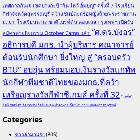
เทศกาลกินเจ เขตบางกะปิ “กิน ไหว้ อิ่มบุญ” ครั้งที่ 7
โรงเรียน
กีฬาจังหวัดสุพรรณบุรี คว้าแชมป์ตะกร้อหญิงถ้วยพระราชทาน
ม.ว.ก.
โรงเรียนนานาชาติไบรท์ตัน คอลเลจ กรุงเทพฯ เปิดรับ
“ศ.ดร.บังอร”
สมัครค่ายกิจกรรม October Camp แล้ว!
อธิการบดี มกธ. นำผู้บริหาร คณาจารย์
ต้อนรับนักศึกษา ยิ่งใหญ่ สู่ “ครอบครัว
BTU” อบอุ่น พร้อมมอบเงินรางวัลแก่ทัพ
นักกีฬาทีมชาติไทยของมกธ.ที่คว้า
เหรียญรางวัลกีฬาซีเกมส์ ครั้งที่ 32
“แม่จิ๋ม”
รัชนี ชุมเพ็ชร จัดงานวันเกิดอิ่มอบอุ่น ทำอาหารเลี้ยงนักบาสฯ เบญจมราชานุสรณ์
Categories
ข่าวล่ามาแรง
(805)