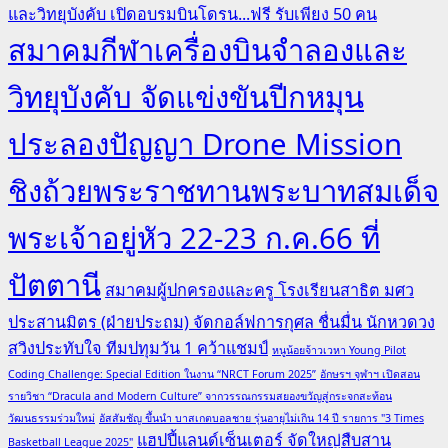
และวิทยุบังคับ เปิดอบรมบินโดรน...ฟรี รับเพียง 50 คน
สมาคมกีฬาเครื่องบินจำลองและ
วิทยุบังคับ จัดแข่งขันปีกหมุน
ประลองปัญญา Drone Mission
ชิงถ้วยพระราชทานพระบาทสมเด็จ
พระเจ้าอยู่หัว 22-23 ก.ค.66 ที่
ปัตตานี
สมาคมผู้ปกครองและครู โรงเรียนสาธิต มศว
ประสานมิตร (ฝ่ายประถม) จัดกอล์ฟการกุศล ชื่นมื่น นักหวดวง
สวิงประทับใจ ทีมปทุมวัน 1 คว้าแชมป์
หนูน้อยจ้าวเวหา Young Pilot
Coding Challenge: Special Edition ในงาน “NRCT Forum 2025”
อักษรฯ จุฬาฯ เปิดสอน
รายวิชา “Dracula and Modern Culture” จากวรรณกรรมสยองขวัญสู่กระจกสะท้อน
วัฒนธรรมร่วมใหม่
อัสสัมชัญ ขึ้นนำ บาสเกตบอลชาย รุ่นอายุไม่เกิน 14 ปี รายการ "3 Times
แฮปปี้แลนด์เซ็นเตอร์ จัดใหญ่สืบสาน
Basketball League 2025"