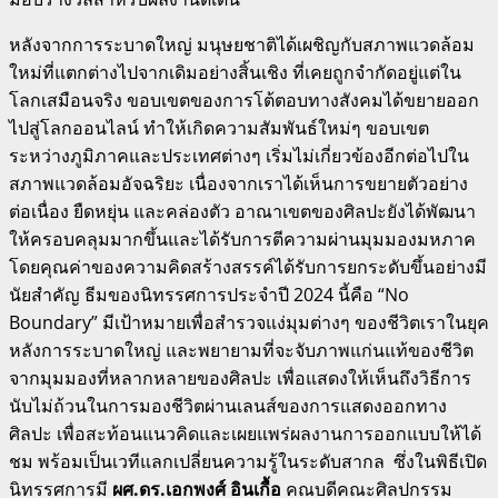
หลังจากการระบาดใหญ่ มนุษยชาติได้เผชิญกับสภาพแวดล้อม
ใหม่ที่แตกต่างไปจากเดิมอย่างสิ้นเชิง ที่เคยถูกจำกัดอยู่แต่ใน
โลกเสมือนจริง ขอบเขตของการโต้ตอบทางสังคมได้ขยายออก
ไปสู่โลกออนไลน์ ทำให้เกิดความสัมพันธ์ใหม่ๆ ขอบเขต
ระหว่างภูมิภาคและประเทศต่างๆ เริ่มไม่เกี่ยวข้องอีกต่อไปใน
สภาพแวดล้อมอัจฉริยะ เนื่องจากเราได้เห็นการขยายตัวอย่าง
ต่อเนื่อง ยืดหยุ่น และคล่องตัว อาณาเขตของศิลปะยังได้พัฒนา
ให้ครอบคลุมมากขึ้นและได้รับการตีความผ่านมุมมองมหภาค
โดยคุณค่าของความคิดสร้างสรรค์ได้รับการยกระดับขึ้นอย่างมี
นัยสำคัญ ธีมของนิทรรศการประจำปี 2024 นี้คือ “No
Boundary” มีเป้าหมายเพื่อสำรวจแง่มุมต่างๆ ของชีวิตเราในยุค
หลังการระบาดใหญ่ และพยายามที่จะจับภาพแก่นแท้ของชีวิต
จากมุมมองที่หลากหลายของศิลปะ เพื่อแสดงให้เห็นถึงวิธีการ
นับไม่ถ้วนในการมองชีวิตผ่านเลนส์ของการแสดงออกทาง
ศิลปะ เพื่อสะท้อนแนวคิดและเผยแพร่ผลงานการออกแบบให้ได้
ชม พร้อมเป็นเวทีแลกเปลี่ยนความรู้ในระดับสากล ซึ่งในพิธีเปิด
นิทรรศการมี
ผศ.ดร.เอกพงศ์ อินเกื้อ
คณบดีคณะศิลปกรรม