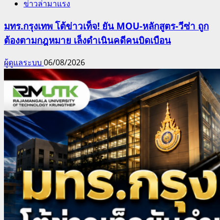
ข่าวล่ามาแรง
มทร.กรุงเทพ โต้ข่าวเท็จ! ยัน MOU-หลักสูตร-วีซ่า ถูก
ต้องตามกฎหมาย เล็งดำเนินคดีคนบิดเบือน
ผู้ดูแลระบบ
06/08/2026