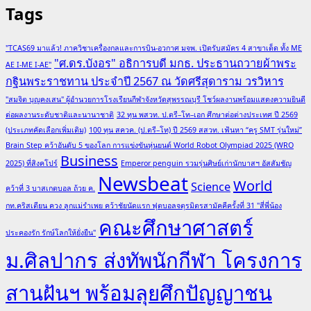
Tags
"TCAS69 มาแล้ว! ภาควิชาเครื่องกลและการบิน-อวกาศ มจพ. เปิดรับสมัคร 4 สาขาเด็ด ทั้ง ME
"ศ.ดร.บังอร" อธิการบดี มกธ. ประธานถวายผ้าพระ
AE I-ME I-AE"
กฐินพระราชทาน ประจำปี 2567 ณ วัดศรีสุดาราม วรวิหาร
"สมจิต บุญคงเสน" ผู้อำนวยการโรงเรียนกีฬาจังหวัดสุพรรณบุรี โชว์ผลงานพร้อมแสดงความยินดี
ต่อผลงานระดับชาติและนานาชาติ
32 ทุน พสวท. ป.ตรี–โท–เอก ศึกษาต่อต่างประเทศ ปี 2569
(ประเภทคัดเลือกเพิ่มเติม)
100 ทุน สควค. (ป.ตรี–โท) ปี 2569 สสวท. เฟ้นหา “ครู SMT รุ่นใหม่”
Brain Step คว้าอันดับ 5 ของโลก การแข่งขันหุ่นยนต์ World Robot Olympiad 2025 (WRO
Business
2025) ที่สิงคโปร์
Emperor penguin รวมรุ่นศิษย์เก่านักบาสฯ อัสสัมชัญ
Newsbeat
World
Science
คว้าที่ 3 บาสเกตบอล ถ้วย ค.
กท.คริสเตียน ควง ลูกแม่รำเพย คว้าชัยนัดแรก ฟุตบอลจตุรมิตรสามัคคีครั้งที่ 31 "สี่พี่น้อง
คณะศึกษาศาสตร์
ประคองรัก รักษ์โลกให้ยั่งยืน"
ม.ศิลปากร ส่งทัพนักกีฬา โครงการ
สานฝันฯ พร้อมลุยศึกปัญญาชน