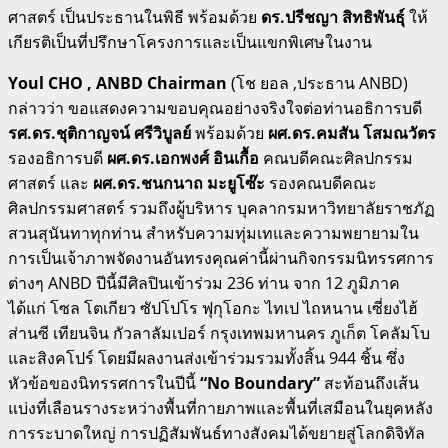
ศาสตร์ เป็นประธานในพิธี พร้อมด้วย
ดร.ปรีชญา สิทธิพันธุ์
ให้
เกียรติเป็นที่ปรึกษาโครงการและเป็นแขกพิเศษในงาน
Youl CHO , ANBD Chairman
(โช ยอล ,ประธาน ANBD)
กล่าวว่า ขอแสดงความขอบคุณอย่างจริงใจต่อท่านอธิการบดี
รศ.ดร.ชุติกาญจน์ ศรีวิบูลย์
พร้อมด้วย
ผศ.ดร.คมสัน โสมณวัตร
รองอธิการบดี
ผศ.ดร.เอกพงศ์ อินเกื้อ
คณบดีคณะศิลปกรรม
ศาสตร์ และ
ผศ.ดร.ชนกนาถ มะยูโซ๊ะ
รองคณบดีคณะ
ศิลปกรรมศาสตร์ รวมถึงผู้บริหาร บุคลากรมหาวิทยาลัยราชภัฏ
สวนสุนันทาทุกท่าน สำหรับความทุ่มเทและความพยายามใน
การเป็นเจ้าภาพจัดงานอันทรงคุณค่านี้ผ่านกิจกรรมนิทรรศการ
ต่างๆ ANBD ปีนี้มีศิลปินเข้าร่วม 236 ท่าน จาก 12 ภูมิภาค
ได้แก่ โซล โตเกียว ซัปโปโร ฟุกุโอกะ ไทเป ไถหนาน เซี่ยงไฮ้
ส่านซี เทียนจิน กัวลาลัมเปอร์ กรุงเทพมหานคร ภูเก็ต โคลัมโบ
และสิงคโปร์ โดยมีผลงานส่งเข้าร่วมรวมทั้งสิ้น 944 ชิ้น ซึ่ง
หัวข้อของนิทรรศการในปีนี้
“No Boundary”
สะท้อนถึงเส้น
แบ่งที่เลือนรางระหว่างพื้นที่กายภาพและพื้นที่เสมือนในยุคหลัง
การระบาดใหญ่ การปฏิสัมพันธ์ทางสังคมได้ขยายสู่โลกดิจิทัล