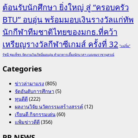
ต้อนรับนักศึกษา ยิ่งใหญ่ สู่ “ครอบครัว
BTU” อบอุ่น พร้อมมอบเงินรางวัลแก่ทัพ
นักกีฬาทีมชาติไทยของมกธ.ที่คว้า
เหรียญรางวัลกีฬาซีเกมส์ ครั้งที่ 32
“แม่จิ๋ม”
รัชนี ชุมเพ็ชร จัดงานวันเกิดอิ่มอบอุ่น ทำอาหารเลี้ยงนักบาสฯ เบญจมราชานุสรณ์
Categories
ข่าวล่ามาแรง
(805)
จัดอันดับการศึกษา
(5)
ทุนดีดี
(222)
ผลงานวิจัย นวัตกรรมสร้างสรรค์
(12)
เรียนดี กิจกรรมเด่น
(60)
แฟ้มข่าวดีดี
(356)
PR NEWS