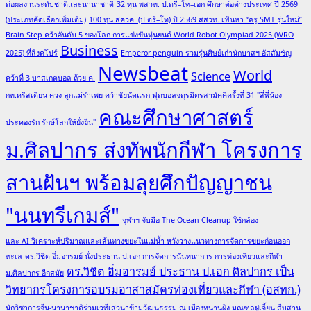
ต่อผลงานระดับชาติและนานาชาติ
32 ทุน พสวท. ป.ตรี–โท–เอก ศึกษาต่อต่างประเทศ ปี 2569
(ประเภทคัดเลือกเพิ่มเติม)
100 ทุน สควค. (ป.ตรี–โท) ปี 2569 สสวท. เฟ้นหา “ครู SMT รุ่นใหม่”
Brain Step คว้าอันดับ 5 ของโลก การแข่งขันหุ่นยนต์ World Robot Olympiad 2025 (WRO
Business
2025) ที่สิงคโปร์
Emperor penguin รวมรุ่นศิษย์เก่านักบาสฯ อัสสัมชัญ
Newsbeat
World
Science
คว้าที่ 3 บาสเกตบอล ถ้วย ค.
กท.คริสเตียน ควง ลูกแม่รำเพย คว้าชัยนัดแรก ฟุตบอลจตุรมิตรสามัคคีครั้งที่ 31 "สี่พี่น้อง
คณะศึกษาศาสตร์
ประคองรัก รักษ์โลกให้ยั่งยืน"
ม.ศิลปากร ส่งทัพนักกีฬา โครงการ
สานฝันฯ พร้อมลุยศึกปัญญาชน
"นนทรีเกมส์"
จุฬาฯ จับมือ The Ocean Cleanup ใช้กล้อง
และ AI วิเคราะห์ปริมาณและเส้นทางขยะในแม่น้ำ หวังวางแนวทางการจัดการขยะก่อนออก
ทะเล
ดร.วิชิต อิ่มอารมย์ นั่งประธาน ป.เอก การจัดการนันทนาการ การท่องเที่ยวและกีฬา
ดร.วิชิต อิ่มอารมย์ ประธาน ป.เอก ศิลปากร เป็น
ม.ศิลปากร อีกสมัย
วิทยากรโครงการอบรมอาสาสมัครท่องเที่ยวและกีฬา (อสทก.)
นักวิชาการจีน-นานาชาติร่วมเวทีเสวนาข้ามวัฒนธรรม ณ เมืองหนานผิง มณฑลฝูเจี้ยน สืบสาน