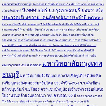
มรดกคำสอนปรัชญาเมธีจูซี
นักหวดวงสวิง "สุพศิน เรืองธรรม" ม.ศิลปากร ฉายแวว จ่อดาวรุ่งมุ่ง
นิเทศศาสตร์ ม.กรุงเทพธนบุรี มอบรางวัล
สู่นักกอล์ฟทีมชาติ
ประกวดเรียงความ “คนดีของฉัน” ประจำปี ๒๕๖๖
ผู้
อำนวยการโรงเรียนกีฬา จ.สุพรรณบุรี จัดพิธีต้อนรับพร้อมอัดฉีด ทัพนักกีฬาเอเชียน ยูธ เกมส์
ม.กรุงเทพธนบุรี ก้าวสู่เวทีโลก รับรางวัล QS Stars 5 ดาว ตอกย้ำความเป็นสถาบันการศึกษา
เอกชนระดับสากล
ม.กรุงเทพธนบุรี แสดงความยินดีอย่างยิ่งกับ ศ.ดร.บังอร เบ็ญจาธิกุล
อธิการบดี ในโอกาสที่ได้รับเกียรติดำรงตำแหน่ง “คณะกรรมการวิชาการสถาบันพระปกเกล้า”
มกธ. จัดพิธีถวายความอาลัยเบื้องหน้าพระฉายาลักษณ์ สมเด็จพระนางเจ้าสิริกิติ์ พระบรม
ราชินีนาถ พระบรมราชชนนีพันปีหลวง น้อมสำนึกในพระมหากรุณาธิคุณอันหาที่สุดมิได้
มทร.รัตนโกสินทร์ เข้าเฝ้าทูลเกล้าฯ ถวายปริญญาศิลปดุษฎีบัณฑิตกิตติมศักดิ์ แด่ สมเด็จ
มหาวิทยาลัยกรุงเทพ
พระเจ้าลูกยาเธอ เจ้าฟ้าสิริวัณณวรีฯ
ธนบุรี
มหาวิทยาลัยรังสิต มอบรางวัลเชิดชูเกียรติบัณฑิต
เหรียญทองสังคมธรรมาธิปไตย ประจำปี ๒๕๖๗
ร.ร.คำเขื่อน
แก้วชนูปถัมภ์ จ.ยโสธร คว้าแชมป์หนูน้อยเจ้าเวหา (รอบพิเศษ)
ในงานวันคล้ายวันสถาปนา วช. ครบรอบ 66 ปี
รศ.ดร.ต่อศักดิ์ แก้วจรัส
วิไล ผู้สืบสานมวยไทย คว้ารางวัลบุคลากรดีเด่นสายวิชาการ ในงานครบรอบ 46 ปี