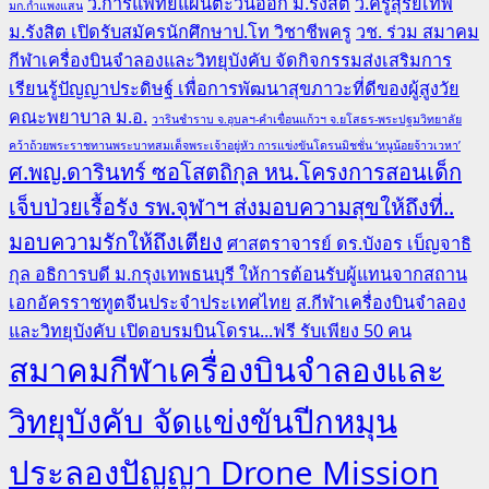
ว.การแพทย์แผนตะวันออก ม.รังสิต
ว.ครูสุริยเทพ
มก.กำแพงแสน
ม.รังสิต เปิดรับสมัครนักศึกษาป.โท วิชาชีพครู
วช. ร่วม สมาคม
กีฬาเครื่องบินจำลองและวิทยุบังคับ จัดกิจกรรมส่งเสริมการ
เรียนรู้ปัญญาประดิษฐ์ เพื่อการพัฒนาสุขภาวะที่ดีของผู้สูงวัย
คณะพยาบาล ม.อ.
วารินชำราบ จ.อุบลฯ-คำเขื่อนแก้วฯ จ.ยโสธร-พระปฐมวิทยาลัย
คว้าถ้วยพระราชทานพระบาทสมเด็จพระเจ้าอยู่หัว การแข่งขันโดรนมิชชั่น ‘หนูน้อยจ้าวเวหา’
ศ.พญ.ดารินทร์ ซอโสตถิกุล หน.โครงการสอนเด็ก
เจ็บป่วยเรื้อรัง รพ.จุฬาฯ ส่งมอบความสุขให้ถึงที่..
มอบความรักให้ถึงเตียง
ศาสตราจารย์ ดร.บังอร เบ็ญจาธิ
กุล อธิการบดี ม.กรุงเทพธนบุรี ให้การต้อนรับผู้แทนจากสถาน
เอกอัครราชทูตจีนประจำประเทศไทย
ส.กีฬาเครื่องบินจำลอง
และวิทยุบังคับ เปิดอบรมบินโดรน...ฟรี รับเพียง 50 คน
สมาคมกีฬาเครื่องบินจำลองและ
วิทยุบังคับ จัดแข่งขันปีกหมุน
ประลองปัญญา Drone Mission