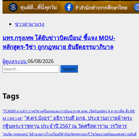
ข่าวล่ามาแรง
มทร.กรุงเทพ โต้ยับข่าวบิดเบือน! ชี้แจง MOU-
หลักสูตร-วีซ่า ถูกกฎหมาย ยันยึดธรรมาภิบาล
ผู้ดูแลระบบ
06/08/2026
Search
for:
Tags
"TCAS69 มาแล้ว! ภาควิชาเครื่องกลและการบิน-อวกาศ มจพ. เปิดรับสมัคร 4 สาขาเด็ด ทั้ง ME
"ศ.ดร.บังอร" อธิการบดี มกธ. ประธานถวายผ้าพระ
AE I-ME I-AE"
กฐินพระราชทาน ประจำปี 2567 ณ วัดศรีสุดาราม วรวิหาร
"สมจิต บุญคงเสน" ผู้อำนวยการโรงเรียนกีฬาจังหวัดสุพรรณบุรี โชว์ผลงานพร้อมแสดงความยินดี