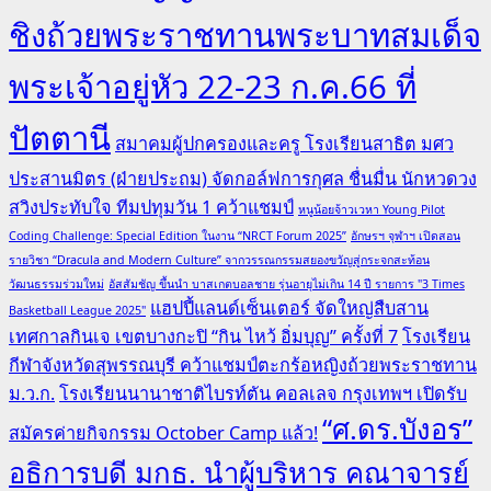
ชิงถ้วยพระราชทานพระบาทสมเด็จ
พระเจ้าอยู่หัว 22-23 ก.ค.66 ที่
ปัตตานี
สมาคมผู้ปกครองและครู โรงเรียนสาธิต มศว
ประสานมิตร (ฝ่ายประถม) จัดกอล์ฟการกุศล ชื่นมื่น นักหวดวง
สวิงประทับใจ ทีมปทุมวัน 1 คว้าแชมป์
หนูน้อยจ้าวเวหา Young Pilot
Coding Challenge: Special Edition ในงาน “NRCT Forum 2025”
อักษรฯ จุฬาฯ เปิดสอน
รายวิชา “Dracula and Modern Culture” จากวรรณกรรมสยองขวัญสู่กระจกสะท้อน
วัฒนธรรมร่วมใหม่
อัสสัมชัญ ขึ้นนำ บาสเกตบอลชาย รุ่นอายุไม่เกิน 14 ปี รายการ "3 Times
แฮปปี้แลนด์เซ็นเตอร์ จัดใหญ่สืบสาน
Basketball League 2025"
เทศกาลกินเจ เขตบางกะปิ “กิน ไหว้ อิ่มบุญ” ครั้งที่ 7
โรงเรียน
กีฬาจังหวัดสุพรรณบุรี คว้าแชมป์ตะกร้อหญิงถ้วยพระราชทาน
ม.ว.ก.
โรงเรียนนานาชาติไบรท์ตัน คอลเลจ กรุงเทพฯ เปิดรับ
“ศ.ดร.บังอร”
สมัครค่ายกิจกรรม October Camp แล้ว!
อธิการบดี มกธ. นำผู้บริหาร คณาจารย์