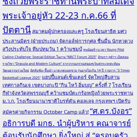
ชิงถ้วยพระราชทานพระบาทสมเด็จ
พระเจ้าอยู่หัว 22-23 ก.ค.66 ที่
ปัตตานี
สมาคมผู้ปกครองและครู โรงเรียนสาธิต มศว
ประสานมิตร (ฝ่ายประถม) จัดกอล์ฟการกุศล ชื่นมื่น นักหวดวง
สวิงประทับใจ ทีมปทุมวัน 1 คว้าแชมป์
หนูน้อยจ้าวเวหา Young Pilot
Coding Challenge: Special Edition ในงาน “NRCT Forum 2025”
อักษรฯ จุฬาฯ เปิดสอน
รายวิชา “Dracula and Modern Culture” จากวรรณกรรมสยองขวัญสู่กระจกสะท้อน
วัฒนธรรมร่วมใหม่
อัสสัมชัญ ขึ้นนำ บาสเกตบอลชาย รุ่นอายุไม่เกิน 14 ปี รายการ "3 Times
แฮปปี้แลนด์เซ็นเตอร์ จัดใหญ่สืบสาน
Basketball League 2025"
เทศกาลกินเจ เขตบางกะปิ “กิน ไหว้ อิ่มบุญ” ครั้งที่ 7
โรงเรียน
กีฬาจังหวัดสุพรรณบุรี คว้าแชมป์ตะกร้อหญิงถ้วยพระราชทาน
ม.ว.ก.
โรงเรียนนานาชาติไบรท์ตัน คอลเลจ กรุงเทพฯ เปิดรับ
“ศ.ดร.บังอร”
สมัครค่ายกิจกรรม October Camp แล้ว!
อธิการบดี มกธ. นำผู้บริหาร คณาจารย์
ต้อนรับนักศึกษา ยิ่งใหญ่ สู่ “ครอบครัว