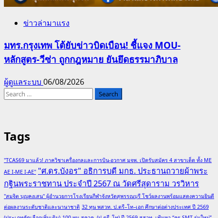
ข่าวล่ามาแรง
มทร.กรุงเทพ โต้ยับข่าวบิดเบือน! ชี้แจง MOU-
หลักสูตร-วีซ่า ถูกกฎหมาย ยันยึดธรรมาภิบาล
ผู้ดูแลระบบ
06/08/2026
Search
for:
Tags
"TCAS69 มาแล้ว! ภาควิชาเครื่องกลและการบิน-อวกาศ มจพ. เปิดรับสมัคร 4 สาขาเด็ด ทั้ง ME
"ศ.ดร.บังอร" อธิการบดี มกธ. ประธานถวายผ้าพระ
AE I-ME I-AE"
กฐินพระราชทาน ประจำปี 2567 ณ วัดศรีสุดาราม วรวิหาร
"สมจิต บุญคงเสน" ผู้อำนวยการโรงเรียนกีฬาจังหวัดสุพรรณบุรี โชว์ผลงานพร้อมแสดงความยินดี
ต่อผลงานระดับชาติและนานาชาติ
32 ทุน พสวท. ป.ตรี–โท–เอก ศึกษาต่อต่างประเทศ ปี 2569
(ประเภทคัดเลือกเพิ่มเติม)
100 ทุน สควค. (ป.ตรี–โท) ปี 2569 สสวท. เฟ้นหา “ครู SMT รุ่นใหม่”