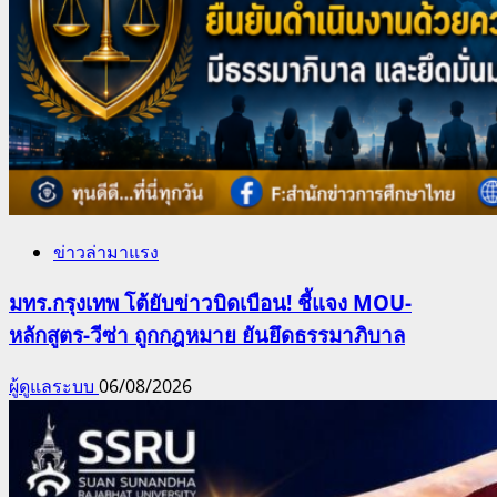
ข่าวล่ามาแรง
มทร.กรุงเทพ โต้ยับข่าวบิดเบือน! ชี้แจง MOU-
หลักสูตร-วีซ่า ถูกกฎหมาย ยันยึดธรรมาภิบาล
ผู้ดูแลระบบ
06/08/2026