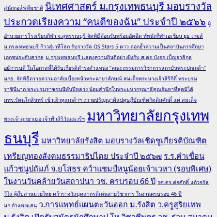
นิเทศศาสตร์ ม.กรุงเทพธนบุรี มอบรางวัล
สู่นักกอล์ฟทีมชาติ
ประกวดเรียงความ “คนดีของฉัน” ประจำปี ๒๕๖๖
ผู้
อำนวยการโรงเรียนกีฬา จ.สุพรรณบุรี จัดพิธีต้อนรับพร้อมอัดฉีด ทัพนักกีฬาเอเชียน ยูธ เกมส์
ม.กรุงเทพธนบุรี ก้าวสู่เวทีโลก รับรางวัล QS Stars 5 ดาว ตอกย้ำความเป็นสถาบันการศึกษา
เอกชนระดับสากล
ม.กรุงเทพธนบุรี แสดงความยินดีอย่างยิ่งกับ ศ.ดร.บังอร เบ็ญจาธิกุล
อธิการบดี ในโอกาสที่ได้รับเกียรติดำรงตำแหน่ง “คณะกรรมการวิชาการสถาบันพระปกเกล้า”
มกธ. จัดพิธีถวายความอาลัยเบื้องหน้าพระฉายาลักษณ์ สมเด็จพระนางเจ้าสิริกิติ์ พระบรม
ราชินีนาถ พระบรมราชชนนีพันปีหลวง น้อมสำนึกในพระมหากรุณาธิคุณอันหาที่สุดมิได้
มทร.รัตนโกสินทร์ เข้าเฝ้าทูลเกล้าฯ ถวายปริญญาศิลปดุษฎีบัณฑิตกิตติมศักดิ์ แด่ สมเด็จ
มหาวิทยาลัยกรุงเทพ
พระเจ้าลูกยาเธอ เจ้าฟ้าสิริวัณณวรีฯ
ธนบุรี
มหาวิทยาลัยรังสิต มอบรางวัลเชิดชูเกียรติบัณฑิต
เหรียญทองสังคมธรรมาธิปไตย ประจำปี ๒๕๖๗
ร.ร.คำเขื่อน
แก้วชนูปถัมภ์ จ.ยโสธร คว้าแชมป์หนูน้อยเจ้าเวหา (รอบพิเศษ)
ในงานวันคล้ายวันสถาปนา วช. ครบรอบ 66 ปี
รศ.ดร.ต่อศักดิ์ แก้วจรัส
วิไล ผู้สืบสานมวยไทย คว้ารางวัลบุคลากรดีเด่นสายวิชาการ ในงานครบรอบ 46 ปี
ว.การแพทย์แผนตะวันออก ม.รังสิต
ว.ครูสุริยเทพ
มก.กำแพงแสน
ม.รังสิต เปิดรับสมัครนักศึกษาป.โท วิชาชีพครู
วช. ร่วม สมาคม