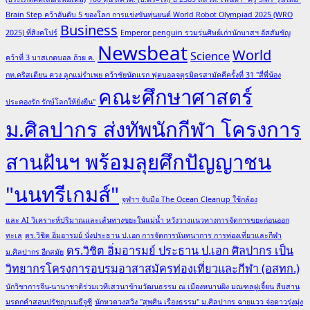
Brain Step คว้าอันดับ 5 ของโลก การแข่งขันหุ่นยนต์ World Robot Olympiad 2025 (WRO
Business
2025) ที่สิงคโปร์
Emperor penguin รวมรุ่นศิษย์เก่านักบาสฯ อัสสัมชัญ
Newsbeat
World
Science
คว้าที่ 3 บาสเกตบอล ถ้วย ค.
กท.คริสเตียน ควง ลูกแม่รำเพย คว้าชัยนัดแรก ฟุตบอลจตุรมิตรสามัคคีครั้งที่ 31 "สี่พี่น้อง
คณะศึกษาศาสตร์
ประคองรัก รักษ์โลกให้ยั่งยืน"
ม.ศิลปากร ส่งทัพนักกีฬา โครงการ
สานฝันฯ พร้อมลุยศึกปัญญาชน
"นนทรีเกมส์"
จุฬาฯ จับมือ The Ocean Cleanup ใช้กล้อง
และ AI วิเคราะห์ปริมาณและเส้นทางขยะในแม่น้ำ หวังวางแนวทางการจัดการขยะก่อนออก
ทะเล
ดร.วิชิต อิ่มอารมย์ นั่งประธาน ป.เอก การจัดการนันทนาการ การท่องเที่ยวและกีฬา
ดร.วิชิต อิ่มอารมย์ ประธาน ป.เอก ศิลปากร เป็น
ม.ศิลปากร อีกสมัย
วิทยากรโครงการอบรมอาสาสมัครท่องเที่ยวและกีฬา (อสทก.)
นักวิชาการจีน-นานาชาติร่วมเวทีเสวนาข้ามวัฒนธรรม ณ เมืองหนานผิง มณฑลฝูเจี้ยน สืบสาน
มรดกคำสอนปรัชญาเมธีจูซี
นักหวดวงสวิง "สุพศิน เรืองธรรม" ม.ศิลปากร ฉายแวว จ่อดาวรุ่งมุ่ง