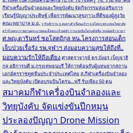
กีฬาเครื่องบินจำลองและวิทยุบังคับ จัดกิจกรรมส่งเสริมการ
เรียนรู้ปัญญาประดิษฐ์ เพื่อการพัฒนาสุขภาวะที่ดีของผู้สูงวัย
คณะพยาบาล ม.อ.
วารินชำราบ จ.อุบลฯ-คำเขื่อนแก้วฯ จ.ยโสธร-พระปฐมวิทยาลัย
คว้าถ้วยพระราชทานพระบาทสมเด็จพระเจ้าอยู่หัว การแข่งขันโดรนมิชชั่น ‘หนูน้อยจ้าวเวหา’
ศ.พญ.ดารินทร์ ซอโสตถิกุล หน.โครงการสอนเด็ก
เจ็บป่วยเรื้อรัง รพ.จุฬาฯ ส่งมอบความสุขให้ถึงที่..
มอบความรักให้ถึงเตียง
ศาสตราจารย์ ดร.บังอร เบ็ญจาธิ
กุล อธิการบดี ม.กรุงเทพธนบุรี ให้การต้อนรับผู้แทนจากสถาน
เอกอัครราชทูตจีนประจำประเทศไทย
ส.กีฬาเครื่องบินจำลอง
และวิทยุบังคับ เปิดอบรมบินโดรน...ฟรี รับเพียง 50 คน
สมาคมกีฬาเครื่องบินจำลองและ
วิทยุบังคับ จัดแข่งขันปีกหมุน
ประลองปัญญา Drone Mission