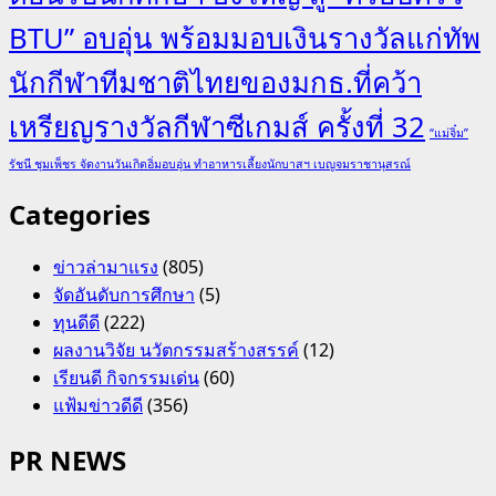
BTU” อบอุ่น พร้อมมอบเงินรางวัลแก่ทัพ
นักกีฬาทีมชาติไทยของมกธ.ที่คว้า
เหรียญรางวัลกีฬาซีเกมส์ ครั้งที่ 32
“แม่จิ๋ม”
รัชนี ชุมเพ็ชร จัดงานวันเกิดอิ่มอบอุ่น ทำอาหารเลี้ยงนักบาสฯ เบญจมราชานุสรณ์
Categories
ข่าวล่ามาแรง
(805)
จัดอันดับการศึกษา
(5)
ทุนดีดี
(222)
ผลงานวิจัย นวัตกรรมสร้างสรรค์
(12)
เรียนดี กิจกรรมเด่น
(60)
แฟ้มข่าวดีดี
(356)
PR NEWS