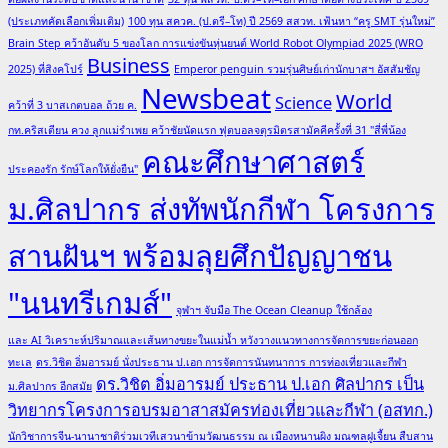
(ประเภทคัดเลือกเพิ่มเติม)
100 ทุน สควค. (ป.ตรี–โท) ปี 2569 สสวท. เฟ้นหา “ครู SMT รุ่นใหม่”
Brain Step คว้าอันดับ 5 ของโลก การแข่งขันหุ่นยนต์ World Robot Olympiad 2025 (WRO
Business
2025) ที่สิงคโปร์
Emperor penguin รวมรุ่นศิษย์เก่านักบาสฯ อัสสัมชัญ
Newsbeat
World
Science
คว้าที่ 3 บาสเกตบอล ถ้วย ค.
กท.คริสเตียน ควง ลูกแม่รำเพย คว้าชัยนัดแรก ฟุตบอลจตุรมิตรสามัคคีครั้งที่ 31 "สี่พี่น้อง
คณะศึกษาศาสตร์
ประคองรัก รักษ์โลกให้ยั่งยืน"
ม.ศิลปากร ส่งทัพนักกีฬา โครงการ
สานฝันฯ พร้อมลุยศึกปัญญาชน
"นนทรีเกมส์"
จุฬาฯ จับมือ The Ocean Cleanup ใช้กล้อง
และ AI วิเคราะห์ปริมาณและเส้นทางขยะในแม่น้ำ หวังวางแนวทางการจัดการขยะก่อนออก
ทะเล
ดร.วิชิต อิ่มอารมย์ นั่งประธาน ป.เอก การจัดการนันทนาการ การท่องเที่ยวและกีฬา
ดร.วิชิต อิ่มอารมย์ ประธาน ป.เอก ศิลปากร เป็น
ม.ศิลปากร อีกสมัย
วิทยากรโครงการอบรมอาสาสมัครท่องเที่ยวและกีฬา (อสทก.)
นักวิชาการจีน-นานาชาติร่วมเวทีเสวนาข้ามวัฒนธรรม ณ เมืองหนานผิง มณฑลฝูเจี้ยน สืบสาน