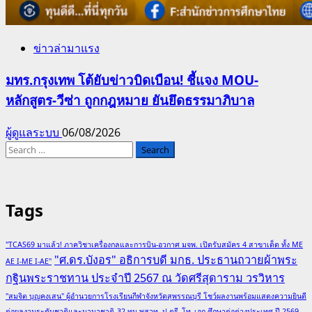
ข่าวล่ามาแรง
มทร.กรุงเทพ โต้ยับข่าวบิดเบือน! ชี้แจง MOU-
หลักสูตร-วีซ่า ถูกกฎหมาย ยันยึดธรรมาภิบาล
ผู้ดูแลระบบ
06/08/2026
Search
for:
Tags
"TCAS69 มาแล้ว! ภาควิชาเครื่องกลและการบิน-อวกาศ มจพ. เปิดรับสมัคร 4 สาขาเด็ด ทั้ง ME
"ศ.ดร.บังอร" อธิการบดี มกธ. ประธานถวายผ้าพระ
AE I-ME I-AE"
กฐินพระราชทาน ประจำปี 2567 ณ วัดศรีสุดาราม วรวิหาร
"สมจิต บุญคงเสน" ผู้อำนวยการโรงเรียนกีฬาจังหวัดสุพรรณบุรี โชว์ผลงานพร้อมแสดงความยินดี
ต่อผลงานระดับชาติและนานาชาติ
32 ทุน พสวท. ป.ตรี–โท–เอก ศึกษาต่อต่างประเทศ ปี 2569