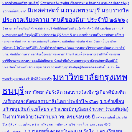
มรดกคำสอนปรัชญาเมธีจูซี
นักหวดวงสวิง "สุพศิน เรืองธรรม" ม.ศิลปากร ฉายแวว จ่อดาวรุ่งมุ่ง
นิเทศศาสตร์ ม.กรุงเทพธนบุรี มอบรางวัล
สู่นักกอล์ฟทีมชาติ
ประกวดเรียงความ “คนดีของฉัน” ประจำปี ๒๕๖๖
ผู้
อำนวยการโรงเรียนกีฬา จ.สุพรรณบุรี จัดพิธีต้อนรับพร้อมอัดฉีด ทัพนักกีฬาเอเชียน ยูธ เกมส์
ม.กรุงเทพธนบุรี ก้าวสู่เวทีโลก รับรางวัล QS Stars 5 ดาว ตอกย้ำความเป็นสถาบันการศึกษา
เอกชนระดับสากล
ม.กรุงเทพธนบุรี แสดงความยินดีอย่างยิ่งกับ ศ.ดร.บังอร เบ็ญจาธิกุล
อธิการบดี ในโอกาสที่ได้รับเกียรติดำรงตำแหน่ง “คณะกรรมการวิชาการสถาบันพระปกเกล้า”
มกธ. จัดพิธีถวายความอาลัยเบื้องหน้าพระฉายาลักษณ์ สมเด็จพระนางเจ้าสิริกิติ์ พระบรม
ราชินีนาถ พระบรมราชชนนีพันปีหลวง น้อมสำนึกในพระมหากรุณาธิคุณอันหาที่สุดมิได้
มทร.รัตนโกสินทร์ เข้าเฝ้าทูลเกล้าฯ ถวายปริญญาศิลปดุษฎีบัณฑิตกิตติมศักดิ์ แด่ สมเด็จ
มหาวิทยาลัยกรุงเทพ
พระเจ้าลูกยาเธอ เจ้าฟ้าสิริวัณณวรีฯ
ธนบุรี
มหาวิทยาลัยรังสิต มอบรางวัลเชิดชูเกียรติบัณฑิต
เหรียญทองสังคมธรรมาธิปไตย ประจำปี ๒๕๖๗
ร.ร.คำเขื่อน
แก้วชนูปถัมภ์ จ.ยโสธร คว้าแชมป์หนูน้อยเจ้าเวหา (รอบพิเศษ)
ในงานวันคล้ายวันสถาปนา วช. ครบรอบ 66 ปี
รศ.ดร.ต่อศักดิ์ แก้วจรัส
วิไล ผู้สืบสานมวยไทย คว้ารางวัลบุคลากรดีเด่นสายวิชาการ ในงานครบรอบ 46 ปี
ว.การแพทย์แผนตะวันออก ม.รังสิต
ว.ครูสุริยเทพ
มก.กำแพงแสน