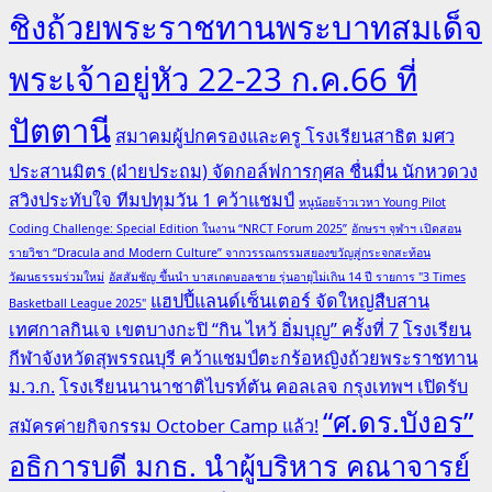
ชิงถ้วยพระราชทานพระบาทสมเด็จ
พระเจ้าอยู่หัว 22-23 ก.ค.66 ที่
ปัตตานี
สมาคมผู้ปกครองและครู โรงเรียนสาธิต มศว
ประสานมิตร (ฝ่ายประถม) จัดกอล์ฟการกุศล ชื่นมื่น นักหวดวง
สวิงประทับใจ ทีมปทุมวัน 1 คว้าแชมป์
หนูน้อยจ้าวเวหา Young Pilot
Coding Challenge: Special Edition ในงาน “NRCT Forum 2025”
อักษรฯ จุฬาฯ เปิดสอน
รายวิชา “Dracula and Modern Culture” จากวรรณกรรมสยองขวัญสู่กระจกสะท้อน
วัฒนธรรมร่วมใหม่
อัสสัมชัญ ขึ้นนำ บาสเกตบอลชาย รุ่นอายุไม่เกิน 14 ปี รายการ "3 Times
แฮปปี้แลนด์เซ็นเตอร์ จัดใหญ่สืบสาน
Basketball League 2025"
เทศกาลกินเจ เขตบางกะปิ “กิน ไหว้ อิ่มบุญ” ครั้งที่ 7
โรงเรียน
กีฬาจังหวัดสุพรรณบุรี คว้าแชมป์ตะกร้อหญิงถ้วยพระราชทาน
ม.ว.ก.
โรงเรียนนานาชาติไบรท์ตัน คอลเลจ กรุงเทพฯ เปิดรับ
“ศ.ดร.บังอร”
สมัครค่ายกิจกรรม October Camp แล้ว!
อธิการบดี มกธ. นำผู้บริหาร คณาจารย์