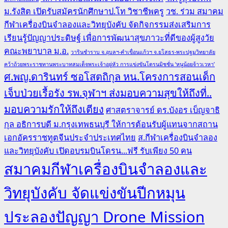
ม.รังสิต เปิดรับสมัครนักศึกษาป.โท วิชาชีพครู
วช. ร่วม สมาคม
กีฬาเครื่องบินจำลองและวิทยุบังคับ จัดกิจกรรมส่งเสริมการ
เรียนรู้ปัญญาประดิษฐ์ เพื่อการพัฒนาสุขภาวะที่ดีของผู้สูงวัย
คณะพยาบาล ม.อ.
วารินชำราบ จ.อุบลฯ-คำเขื่อนแก้วฯ จ.ยโสธร-พระปฐมวิทยาลัย
คว้าถ้วยพระราชทานพระบาทสมเด็จพระเจ้าอยู่หัว การแข่งขันโดรนมิชชั่น ‘หนูน้อยจ้าวเวหา’
ศ.พญ.ดารินทร์ ซอโสตถิกุล หน.โครงการสอนเด็ก
เจ็บป่วยเรื้อรัง รพ.จุฬาฯ ส่งมอบความสุขให้ถึงที่..
มอบความรักให้ถึงเตียง
ศาสตราจารย์ ดร.บังอร เบ็ญจาธิ
กุล อธิการบดี ม.กรุงเทพธนบุรี ให้การต้อนรับผู้แทนจากสถาน
เอกอัครราชทูตจีนประจำประเทศไทย
ส.กีฬาเครื่องบินจำลอง
และวิทยุบังคับ เปิดอบรมบินโดรน...ฟรี รับเพียง 50 คน
สมาคมกีฬาเครื่องบินจำลองและ
วิทยุบังคับ จัดแข่งขันปีกหมุน
ประลองปัญญา Drone Mission