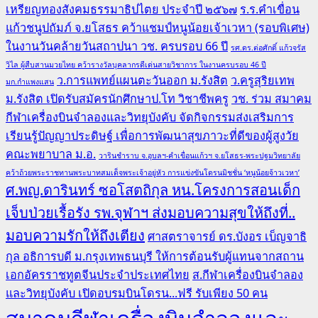
เหรียญทองสังคมธรรมาธิปไตย ประจำปี ๒๕๖๗
ร.ร.คำเขื่อน
แก้วชนูปถัมภ์ จ.ยโสธร คว้าแชมป์หนูน้อยเจ้าเวหา (รอบพิเศษ)
ในงานวันคล้ายวันสถาปนา วช. ครบรอบ 66 ปี
รศ.ดร.ต่อศักดิ์ แก้วจรัส
วิไล ผู้สืบสานมวยไทย คว้ารางวัลบุคลากรดีเด่นสายวิชาการ ในงานครบรอบ 46 ปี
ว.การแพทย์แผนตะวันออก ม.รังสิต
ว.ครูสุริยเทพ
มก.กำแพงแสน
ม.รังสิต เปิดรับสมัครนักศึกษาป.โท วิชาชีพครู
วช. ร่วม สมาคม
กีฬาเครื่องบินจำลองและวิทยุบังคับ จัดกิจกรรมส่งเสริมการ
เรียนรู้ปัญญาประดิษฐ์ เพื่อการพัฒนาสุขภาวะที่ดีของผู้สูงวัย
คณะพยาบาล ม.อ.
วารินชำราบ จ.อุบลฯ-คำเขื่อนแก้วฯ จ.ยโสธร-พระปฐมวิทยาลัย
คว้าถ้วยพระราชทานพระบาทสมเด็จพระเจ้าอยู่หัว การแข่งขันโดรนมิชชั่น ‘หนูน้อยจ้าวเวหา’
ศ.พญ.ดารินทร์ ซอโสตถิกุล หน.โครงการสอนเด็ก
เจ็บป่วยเรื้อรัง รพ.จุฬาฯ ส่งมอบความสุขให้ถึงที่..
มอบความรักให้ถึงเตียง
ศาสตราจารย์ ดร.บังอร เบ็ญจาธิ
กุล อธิการบดี ม.กรุงเทพธนบุรี ให้การต้อนรับผู้แทนจากสถาน
เอกอัครราชทูตจีนประจำประเทศไทย
ส.กีฬาเครื่องบินจำลอง
และวิทยุบังคับ เปิดอบรมบินโดรน...ฟรี รับเพียง 50 คน