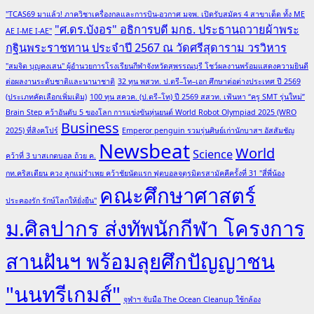
"TCAS69 มาแล้ว! ภาควิชาเครื่องกลและการบิน-อวกาศ มจพ. เปิดรับสมัคร 4 สาขาเด็ด ทั้ง ME
"ศ.ดร.บังอร" อธิการบดี มกธ. ประธานถวายผ้าพระ
AE I-ME I-AE"
กฐินพระราชทาน ประจำปี 2567 ณ วัดศรีสุดาราม วรวิหาร
"สมจิต บุญคงเสน" ผู้อำนวยการโรงเรียนกีฬาจังหวัดสุพรรณบุรี โชว์ผลงานพร้อมแสดงความยินดี
ต่อผลงานระดับชาติและนานาชาติ
32 ทุน พสวท. ป.ตรี–โท–เอก ศึกษาต่อต่างประเทศ ปี 2569
(ประเภทคัดเลือกเพิ่มเติม)
100 ทุน สควค. (ป.ตรี–โท) ปี 2569 สสวท. เฟ้นหา “ครู SMT รุ่นใหม่”
Brain Step คว้าอันดับ 5 ของโลก การแข่งขันหุ่นยนต์ World Robot Olympiad 2025 (WRO
Business
2025) ที่สิงคโปร์
Emperor penguin รวมรุ่นศิษย์เก่านักบาสฯ อัสสัมชัญ
Newsbeat
World
Science
คว้าที่ 3 บาสเกตบอล ถ้วย ค.
กท.คริสเตียน ควง ลูกแม่รำเพย คว้าชัยนัดแรก ฟุตบอลจตุรมิตรสามัคคีครั้งที่ 31 "สี่พี่น้อง
คณะศึกษาศาสตร์
ประคองรัก รักษ์โลกให้ยั่งยืน"
ม.ศิลปากร ส่งทัพนักกีฬา โครงการ
สานฝันฯ พร้อมลุยศึกปัญญาชน
"นนทรีเกมส์"
จุฬาฯ จับมือ The Ocean Cleanup ใช้กล้อง