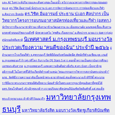
และ AI วิเคราะห์ปริมาณและเส้นทางขยะในแม่น้ำ หวังวางแนวทางการจัดการขยะก่อนออก
ทะเล
ดร.วิชิต อิ่มอารมย์ นั่งประธาน ป.เอก การจัดการนันทนาการ การท่องเที่ยวและกีฬา
ดร.วิชิต อิ่มอารมย์ ประธาน ป.เอก ศิลปากร เป็น
ม.ศิลปากร อีกสมัย
วิทยากรโครงการอบรมอาสาสมัครท่องเที่ยวและกีฬา (อสทก.)
นักวิชาการจีน-นานาชาติร่วมเวทีเสวนาข้ามวัฒนธรรม ณ เมืองหนานผิง มณฑลฝูเจี้ยน สืบสาน
มรดกคำสอนปรัชญาเมธีจูซี
นักหวดวงสวิง "สุพศิน เรืองธรรม" ม.ศิลปากร ฉายแวว จ่อดาวรุ่งมุ่ง
นิเทศศาสตร์ ม.กรุงเทพธนบุรี มอบรางวัล
สู่นักกอล์ฟทีมชาติ
ประกวดเรียงความ “คนดีของฉัน” ประจำปี ๒๕๖๖
ผู้
อำนวยการโรงเรียนกีฬา จ.สุพรรณบุรี จัดพิธีต้อนรับพร้อมอัดฉีด ทัพนักกีฬาเอเชียน ยูธ เกมส์
ม.กรุงเทพธนบุรี ก้าวสู่เวทีโลก รับรางวัล QS Stars 5 ดาว ตอกย้ำความเป็นสถาบันการศึกษา
เอกชนระดับสากล
ม.กรุงเทพธนบุรี แสดงความยินดีอย่างยิ่งกับ ศ.ดร.บังอร เบ็ญจาธิกุล
อธิการบดี ในโอกาสที่ได้รับเกียรติดำรงตำแหน่ง “คณะกรรมการวิชาการสถาบันพระปกเกล้า”
มกธ. จัดพิธีถวายความอาลัยเบื้องหน้าพระฉายาลักษณ์ สมเด็จพระนางเจ้าสิริกิติ์ พระบรม
ราชินีนาถ พระบรมราชชนนีพันปีหลวง น้อมสำนึกในพระมหากรุณาธิคุณอันหาที่สุดมิได้
มทร.รัตนโกสินทร์ เข้าเฝ้าทูลเกล้าฯ ถวายปริญญาศิลปดุษฎีบัณฑิตกิตติมศักดิ์ แด่ สมเด็จ
มหาวิทยาลัยกรุงเทพ
พระเจ้าลูกยาเธอ เจ้าฟ้าสิริวัณณวรีฯ
ธนบุรี
มหาวิทยาลัยรังสิต มอบรางวัลเชิดชูเกียรติบัณฑิต