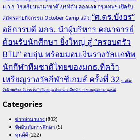
ม.ว.ก.
โรงเรียนนานาชาติไบรท์ตัน คอลเลจ กรุงเทพฯ เปิดรับ
“ศ.ดร.บังอร”
สมัครค่ายกิจกรรม October Camp แล้ว!
อธิการบดี มกธ. นำผู้บริหาร คณาจารย์
ต้อนรับนักศึกษา ยิ่งใหญ่ สู่ “ครอบครัว
BTU” อบอุ่น พร้อมมอบเงินรางวัลแก่ทัพ
นักกีฬาทีมชาติไทยของมกธ.ที่คว้า
เหรียญรางวัลกีฬาซีเกมส์ ครั้งที่ 32
“แม่จิ๋ม”
รัชนี ชุมเพ็ชร จัดงานวันเกิดอิ่มอบอุ่น ทำอาหารเลี้ยงนักบาสฯ เบญจมราชานุสรณ์
Categories
ข่าวล่ามาแรง
(802)
จัดอันดับการศึกษา
(5)
ทุนดีดี
(222)