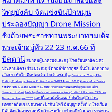
สมาคมกีฬาเครื่องบินจำลองและ
วิทยุบังคับ จัดแข่งขันปีกหมุน
ประลองปัญญา Drone Mission
ชิงถ้วยพระราชทานพระบาทสมเด็จ
พระเจ้าอยู่หัว 22-23 ก.ค.66 ที่
ปัตตานี
สมาคมผู้ปกครองและครู โรงเรียนสาธิต มศว
ประสานมิตร (ฝ่ายประถม) จัดกอล์ฟการกุศล ชื่นมื่น นักหวดวง
สวิงประทับใจ ทีมปทุมวัน 1 คว้าแชมป์
หนูน้อยจ้าวเวหา Young Pilot
Coding Challenge: Special Edition ในงาน “NRCT Forum 2025”
อักษรฯ จุฬาฯ เปิดสอน
รายวิชา “Dracula and Modern Culture” จากวรรณกรรมสยองขวัญสู่กระจกสะท้อน
วัฒนธรรมร่วมใหม่
อัสสัมชัญ ขึ้นนำ บาสเกตบอลชาย รุ่นอายุไม่เกิน 14 ปี รายการ "3 Times
แฮปปี้แลนด์เซ็นเตอร์ จัดใหญ่สืบสาน
Basketball League 2025"
เทศกาลกินเจ เขตบางกะปิ “กิน ไหว้ อิ่มบุญ” ครั้งที่ 7
โรงเรียน
กีฬาจังหวัดสุพรรณบุรี คว้าแชมป์ตะกร้อหญิงถ้วยพระราชทาน