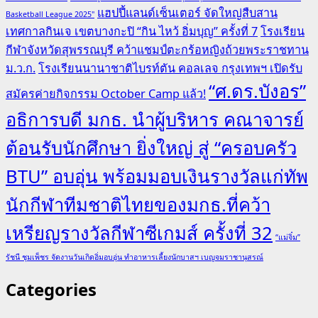
แฮปปี้แลนด์เซ็นเตอร์ จัดใหญ่สืบสาน
Basketball League 2025"
เทศกาลกินเจ เขตบางกะปิ “กิน ไหว้ อิ่มบุญ” ครั้งที่ 7
โรงเรียน
กีฬาจังหวัดสุพรรณบุรี คว้าแชมป์ตะกร้อหญิงถ้วยพระราชทาน
ม.ว.ก.
โรงเรียนนานาชาติไบรท์ตัน คอลเลจ กรุงเทพฯ เปิดรับ
“ศ.ดร.บังอร”
สมัครค่ายกิจกรรม October Camp แล้ว!
อธิการบดี มกธ. นำผู้บริหาร คณาจารย์
ต้อนรับนักศึกษา ยิ่งใหญ่ สู่ “ครอบครัว
BTU” อบอุ่น พร้อมมอบเงินรางวัลแก่ทัพ
นักกีฬาทีมชาติไทยของมกธ.ที่คว้า
เหรียญรางวัลกีฬาซีเกมส์ ครั้งที่ 32
“แม่จิ๋ม”
รัชนี ชุมเพ็ชร จัดงานวันเกิดอิ่มอบอุ่น ทำอาหารเลี้ยงนักบาสฯ เบญจมราชานุสรณ์
Categories