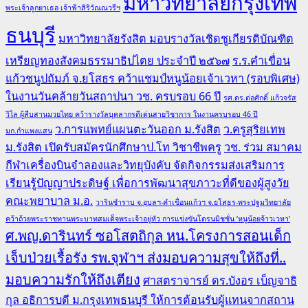
มหาวิทยาลัยกรุงเทพ
พระเจ้าลูกยาเธอ เจ้าฟ้าสิริวัณณวรีฯ
ธนบุรี
มหาวิทยาลัยรังสิต มอบรางวัลเชิดชูเกียรติบัณฑิต
เหรียญทองสังคมธรรมาธิปไตย ประจำปี ๒๕๖๗
ร.ร.คำเขื่อน
แก้วชนูปถัมภ์ จ.ยโสธร คว้าแชมป์หนูน้อยเจ้าเวหา (รอบพิเศษ)
ในงานวันคล้ายวันสถาปนา วช. ครบรอบ 66 ปี
รศ.ดร.ต่อศักดิ์ แก้วจรัส
วิไล ผู้สืบสานมวยไทย คว้ารางวัลบุคลากรดีเด่นสายวิชาการ ในงานครบรอบ 46 ปี
ว.การแพทย์แผนตะวันออก ม.รังสิต
ว.ครูสุริยเทพ
มก.กำแพงแสน
ม.รังสิต เปิดรับสมัครนักศึกษาป.โท วิชาชีพครู
วช. ร่วม สมาคม
กีฬาเครื่องบินจำลองและวิทยุบังคับ จัดกิจกรรมส่งเสริมการ
เรียนรู้ปัญญาประดิษฐ์ เพื่อการพัฒนาสุขภาวะที่ดีของผู้สูงวัย
คณะพยาบาล ม.อ.
วารินชำราบ จ.อุบลฯ-คำเขื่อนแก้วฯ จ.ยโสธร-พระปฐมวิทยาลัย
คว้าถ้วยพระราชทานพระบาทสมเด็จพระเจ้าอยู่หัว การแข่งขันโดรนมิชชั่น ‘หนูน้อยจ้าวเวหา’
ศ.พญ.ดารินทร์ ซอโสตถิกุล หน.โครงการสอนเด็ก
เจ็บป่วยเรื้อรัง รพ.จุฬาฯ ส่งมอบความสุขให้ถึงที่..
มอบความรักให้ถึงเตียง
ศาสตราจารย์ ดร.บังอร เบ็ญจาธิ
กุล อธิการบดี ม.กรุงเทพธนบุรี ให้การต้อนรับผู้แทนจากสถาน