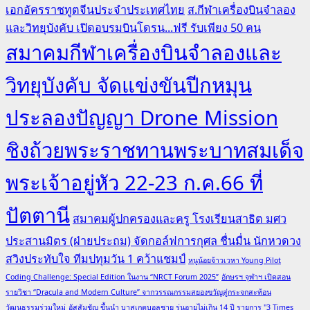
เอกอัครราชทูตจีนประจำประเทศไทย
ส.กีฬาเครื่องบินจำลอง
และวิทยุบังคับ เปิดอบรมบินโดรน...ฟรี รับเพียง 50 คน
สมาคมกีฬาเครื่องบินจำลองและ
วิทยุบังคับ จัดแข่งขันปีกหมุน
ประลองปัญญา Drone Mission
ชิงถ้วยพระราชทานพระบาทสมเด็จ
พระเจ้าอยู่หัว 22-23 ก.ค.66 ที่
ปัตตานี
สมาคมผู้ปกครองและครู โรงเรียนสาธิต มศว
ประสานมิตร (ฝ่ายประถม) จัดกอล์ฟการกุศล ชื่นมื่น นักหวดวง
สวิงประทับใจ ทีมปทุมวัน 1 คว้าแชมป์
หนูน้อยจ้าวเวหา Young Pilot
Coding Challenge: Special Edition ในงาน “NRCT Forum 2025”
อักษรฯ จุฬาฯ เปิดสอน
รายวิชา “Dracula and Modern Culture” จากวรรณกรรมสยองขวัญสู่กระจกสะท้อน
วัฒนธรรมร่วมใหม่
อัสสัมชัญ ขึ้นนำ บาสเกตบอลชาย รุ่นอายุไม่เกิน 14 ปี รายการ "3 Times