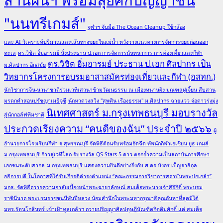
"นนทรีเกมส์"
จุฬาฯ จับมือ The Ocean Cleanup ใช้กล้อง
และ AI วิเคราะห์ปริมาณและเส้นทางขยะในแม่น้ำ หวังวางแนวทางการจัดการขยะก่อนออก
ทะเล
ดร.วิชิต อิ่มอารมย์ นั่งประธาน ป.เอก การจัดการนันทนาการ การท่องเที่ยวและกีฬา
ดร.วิชิต อิ่มอารมย์ ประธาน ป.เอก ศิลปากร เป็น
ม.ศิลปากร อีกสมัย
วิทยากรโครงการอบรมอาสาสมัครท่องเที่ยวและกีฬา (อสทก.)
นักวิชาการจีน-นานาชาติร่วมเวทีเสวนาข้ามวัฒนธรรม ณ เมืองหนานผิง มณฑลฝูเจี้ยน สืบสาน
มรดกคำสอนปรัชญาเมธีจูซี
นักหวดวงสวิง "สุพศิน เรืองธรรม" ม.ศิลปากร ฉายแวว จ่อดาวรุ่งมุ่ง
นิเทศศาสตร์ ม.กรุงเทพธนบุรี มอบรางวัล
สู่นักกอล์ฟทีมชาติ
ประกวดเรียงความ “คนดีของฉัน” ประจำปี ๒๕๖๖
ผู้
อำนวยการโรงเรียนกีฬา จ.สุพรรณบุรี จัดพิธีต้อนรับพร้อมอัดฉีด ทัพนักกีฬาเอเชียน ยูธ เกมส์
ม.กรุงเทพธนบุรี ก้าวสู่เวทีโลก รับรางวัล QS Stars 5 ดาว ตอกย้ำความเป็นสถาบันการศึกษา
เอกชนระดับสากล
ม.กรุงเทพธนบุรี แสดงความยินดีอย่างยิ่งกับ ศ.ดร.บังอร เบ็ญจาธิกุล
อธิการบดี ในโอกาสที่ได้รับเกียรติดำรงตำแหน่ง “คณะกรรมการวิชาการสถาบันพระปกเกล้า”
มกธ. จัดพิธีถวายความอาลัยเบื้องหน้าพระฉายาลักษณ์ สมเด็จพระนางเจ้าสิริกิติ์ พระบรม
ราชินีนาถ พระบรมราชชนนีพันปีหลวง น้อมสำนึกในพระมหากรุณาธิคุณอันหาที่สุดมิได้
มทร.รัตนโกสินทร์ เข้าเฝ้าทูลเกล้าฯ ถวายปริญญาศิลปดุษฎีบัณฑิตกิตติมศักดิ์ แด่ สมเด็จ