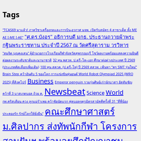
Tags
"TCAS69 มาแล้ว! ภาควิชาเครื่องกลและการบิน-อวกาศ มจพ. เปิดรับสมัคร 4 สาขาเด็ด ทั้ง ME
"ศ.ดร.บังอร" อธิการบดี มกธ. ประธานถวายผ้าพระ
AE I-ME I-AE"
กฐินพระราชทาน ประจำปี 2567 ณ วัดศรีสุดาราม วรวิหาร
"สมจิต บุญคงเสน" ผู้อำนวยการโรงเรียนกีฬาจังหวัดสุพรรณบุรี โชว์ผลงานพร้อมแสดงความยินดี
ต่อผลงานระดับชาติและนานาชาติ
32 ทุน พสวท. ป.ตรี–โท–เอก ศึกษาต่อต่างประเทศ ปี 2569
(ประเภทคัดเลือกเพิ่มเติม)
100 ทุน สควค. (ป.ตรี–โท) ปี 2569 สสวท. เฟ้นหา “ครู SMT รุ่นใหม่”
Brain Step คว้าอันดับ 5 ของโลก การแข่งขันหุ่นยนต์ World Robot Olympiad 2025 (WRO
Business
2025) ที่สิงคโปร์
Emperor penguin รวมรุ่นศิษย์เก่านักบาสฯ อัสสัมชัญ
Newsbeat
World
Science
คว้าที่ 3 บาสเกตบอล ถ้วย ค.
กท.คริสเตียน ควง ลูกแม่รำเพย คว้าชัยนัดแรก ฟุตบอลจตุรมิตรสามัคคีครั้งที่ 31 "สี่พี่น้อง
คณะศึกษาศาสตร์
ประคองรัก รักษ์โลกให้ยั่งยืน"
ม.ศิลปากร ส่งทัพนักกีฬา โครงการ
สานฝันฯ พร้อมลุยศึกปัญญาชน