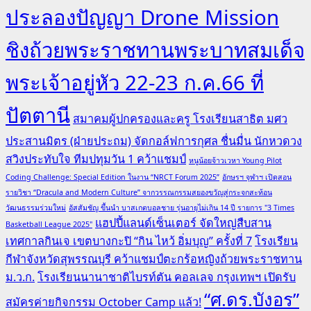
ประลองปัญญา Drone Mission
ชิงถ้วยพระราชทานพระบาทสมเด็จ
พระเจ้าอยู่หัว 22-23 ก.ค.66 ที่
ปัตตานี
สมาคมผู้ปกครองและครู โรงเรียนสาธิต มศว
ประสานมิตร (ฝ่ายประถม) จัดกอล์ฟการกุศล ชื่นมื่น นักหวดวง
สวิงประทับใจ ทีมปทุมวัน 1 คว้าแชมป์
หนูน้อยจ้าวเวหา Young Pilot
Coding Challenge: Special Edition ในงาน “NRCT Forum 2025”
อักษรฯ จุฬาฯ เปิดสอน
รายวิชา “Dracula and Modern Culture” จากวรรณกรรมสยองขวัญสู่กระจกสะท้อน
วัฒนธรรมร่วมใหม่
อัสสัมชัญ ขึ้นนำ บาสเกตบอลชาย รุ่นอายุไม่เกิน 14 ปี รายการ "3 Times
แฮปปี้แลนด์เซ็นเตอร์ จัดใหญ่สืบสาน
Basketball League 2025"
เทศกาลกินเจ เขตบางกะปิ “กิน ไหว้ อิ่มบุญ” ครั้งที่ 7
โรงเรียน
กีฬาจังหวัดสุพรรณบุรี คว้าแชมป์ตะกร้อหญิงถ้วยพระราชทาน
ม.ว.ก.
โรงเรียนนานาชาติไบรท์ตัน คอลเลจ กรุงเทพฯ เปิดรับ
“ศ.ดร.บังอร”
สมัครค่ายกิจกรรม October Camp แล้ว!