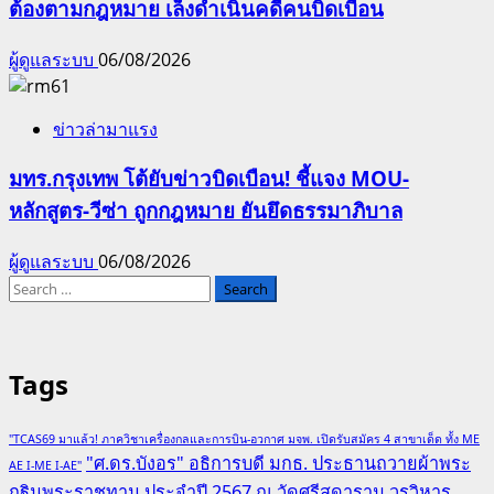
ต้องตามกฎหมาย เล็งดำเนินคดีคนบิดเบือน
ผู้ดูแลระบบ
06/08/2026
ข่าวล่ามาแรง
มทร.กรุงเทพ โต้ยับข่าวบิดเบือน! ชี้แจง MOU-
หลักสูตร-วีซ่า ถูกกฎหมาย ยันยึดธรรมาภิบาล
ผู้ดูแลระบบ
06/08/2026
Search
for:
Tags
"TCAS69 มาแล้ว! ภาควิชาเครื่องกลและการบิน-อวกาศ มจพ. เปิดรับสมัคร 4 สาขาเด็ด ทั้ง ME
"ศ.ดร.บังอร" อธิการบดี มกธ. ประธานถวายผ้าพระ
AE I-ME I-AE"
กฐินพระราชทาน ประจำปี 2567 ณ วัดศรีสุดาราม วรวิหาร