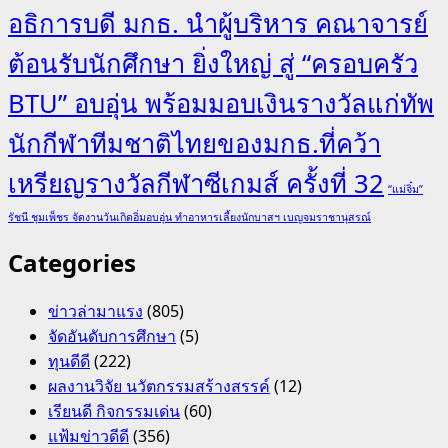
อธิการบดี มกธ. นำผู้บริหาร คณาจารย์
ต้อนรับนักศึกษา ยิ่งใหญ่ สู่ “ครอบครัว
BTU” อบอุ่น พร้อมมอบเงินรางวัลแก่ทัพ
นักกีฬาทีมชาติไทยของมกธ.ที่คว้า
เหรียญรางวัลกีฬาซีเกมส์ ครั้งที่ 32
“แม่จิ๋ม”
รัชนี ชุมเพ็ชร จัดงานวันเกิดอิ่มอบอุ่น ทำอาหารเลี้ยงนักบาสฯ เบญจมราชานุสรณ์
Categories
ข่าวล่ามาแรง
(805)
จัดอันดับการศึกษา
(5)
ทุนดีดี
(222)
ผลงานวิจัย นวัตกรรมสร้างสรรค์
(12)
เรียนดี กิจกรรมเด่น
(60)
แฟ้มข่าวดีดี
(356)