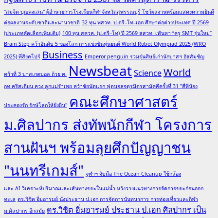
"สมจิต บุญคงเสน" ผู้อำนวยการโรงเรียนกีฬาจังหวัดสุพรรณบุรี โชว์ผลงานพร้อมแสดงความยินดี
ต่อผลงานระดับชาติและนานาชาติ
32 ทุน พสวท. ป.ตรี–โท–เอก ศึกษาต่อต่างประเทศ ปี 2569
(ประเภทคัดเลือกเพิ่มเติม)
100 ทุน สควค. (ป.ตรี–โท) ปี 2569 สสวท. เฟ้นหา “ครู SMT รุ่นใหม่”
Brain Step คว้าอันดับ 5 ของโลก การแข่งขันหุ่นยนต์ World Robot Olympiad 2025 (WRO
Business
2025) ที่สิงคโปร์
Emperor penguin รวมรุ่นศิษย์เก่านักบาสฯ อัสสัมชัญ
Newsbeat
World
Science
คว้าที่ 3 บาสเกตบอล ถ้วย ค.
กท.คริสเตียน ควง ลูกแม่รำเพย คว้าชัยนัดแรก ฟุตบอลจตุรมิตรสามัคคีครั้งที่ 31 "สี่พี่น้อง
คณะศึกษาศาสตร์
ประคองรัก รักษ์โลกให้ยั่งยืน"
ม.ศิลปากร ส่งทัพนักกีฬา โครงการ
สานฝันฯ พร้อมลุยศึกปัญญาชน
"นนทรีเกมส์"
จุฬาฯ จับมือ The Ocean Cleanup ใช้กล้อง
และ AI วิเคราะห์ปริมาณและเส้นทางขยะในแม่น้ำ หวังวางแนวทางการจัดการขยะก่อนออก
ทะเล
ดร.วิชิต อิ่มอารมย์ นั่งประธาน ป.เอก การจัดการนันทนาการ การท่องเที่ยวและกีฬา
ดร.วิชิต อิ่มอารมย์ ประธาน ป.เอก ศิลปากร เป็น
ม.ศิลปากร อีกสมัย