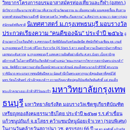
วิทยากรโครงการอบรมอาสาสมัครท่องเที่ยวและกีฬา (อสทก.)
นักวิชาการจีน-นานาชาติร่วมเวทีเสวนาข้ามวัฒนธรรม ณ เมืองหนานผิง มณฑลฝูเจี้ยน สืบสาน
มรดกคำสอนปรัชญาเมธีจูซี
นักหวดวงสวิง "สุพศิน เรืองธรรม" ม.ศิลปากร ฉายแวว จ่อดาวรุ่งมุ่ง
นิเทศศาสตร์ ม.กรุงเทพธนบุรี มอบรางวัล
สู่นักกอล์ฟทีมชาติ
ประกวดเรียงความ “คนดีของฉัน” ประจำปี ๒๕๖๖
ผู้
อำนวยการโรงเรียนกีฬา จ.สุพรรณบุรี จัดพิธีต้อนรับพร้อมอัดฉีด ทัพนักกีฬาเอเชียน ยูธ เกมส์
ม.กรุงเทพธนบุรี ก้าวสู่เวทีโลก รับรางวัล QS Stars 5 ดาว ตอกย้ำความเป็นสถาบันการศึกษา
เอกชนระดับสากล
ม.กรุงเทพธนบุรี แสดงความยินดีอย่างยิ่งกับ ศ.ดร.บังอร เบ็ญจาธิกุล
อธิการบดี ในโอกาสที่ได้รับเกียรติดำรงตำแหน่ง “คณะกรรมการวิชาการสถาบันพระปกเกล้า”
มกธ. จัดพิธีถวายความอาลัยเบื้องหน้าพระฉายาลักษณ์ สมเด็จพระนางเจ้าสิริกิติ์ พระบรม
ราชินีนาถ พระบรมราชชนนีพันปีหลวง น้อมสำนึกในพระมหากรุณาธิคุณอันหาที่สุดมิได้
มทร.รัตนโกสินทร์ เข้าเฝ้าทูลเกล้าฯ ถวายปริญญาศิลปดุษฎีบัณฑิตกิตติมศักดิ์ แด่ สมเด็จ
มหาวิทยาลัยกรุงเทพ
พระเจ้าลูกยาเธอ เจ้าฟ้าสิริวัณณวรีฯ
ธนบุรี
มหาวิทยาลัยรังสิต มอบรางวัลเชิดชูเกียรติบัณฑิต
เหรียญทองสังคมธรรมาธิปไตย ประจำปี ๒๕๖๗
ร.ร.คำเขื่อน
แก้วชนูปถัมภ์ จ.ยโสธร คว้าแชมป์หนูน้อยเจ้าเวหา (รอบพิเศษ)
ในงานวันคล้ายวันสถาปนา วช. ครบรอบ 66 ปี
รศ.ดร.ต่อศักดิ์ แก้วจรัส