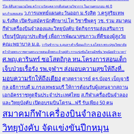
วิไล ผู้สืบสานมวยไทย คว้ารางวัลบุคลากรดีเด่นสายวิชาการ ในงานครบรอบ 46 ปี
ว.การแพทย์แผนตะวันออก ม.รังสิต
ว.ครูสุริยเทพ
มก.กำแพงแสน
ม.รังสิต เปิดรับสมัครนักศึกษาป.โท วิชาชีพครู
วช. ร่วม สมาคม
กีฬาเครื่องบินจำลองและวิทยุบังคับ จัดกิจกรรมส่งเสริมการ
เรียนรู้ปัญญาประดิษฐ์ เพื่อการพัฒนาสุขภาวะที่ดีของผู้สูงวัย
คณะพยาบาล ม.อ.
วารินชำราบ จ.อุบลฯ-คำเขื่อนแก้วฯ จ.ยโสธร-พระปฐมวิทยาลัย
คว้าถ้วยพระราชทานพระบาทสมเด็จพระเจ้าอยู่หัว การแข่งขันโดรนมิชชั่น ‘หนูน้อยจ้าวเวหา’
ศ.พญ.ดารินทร์ ซอโสตถิกุล หน.โครงการสอนเด็ก
เจ็บป่วยเรื้อรัง รพ.จุฬาฯ ส่งมอบความสุขให้ถึงที่..
มอบความรักให้ถึงเตียง
ศาสตราจารย์ ดร.บังอร เบ็ญจาธิ
กุล อธิการบดี ม.กรุงเทพธนบุรี ให้การต้อนรับผู้แทนจากสถาน
เอกอัครราชทูตจีนประจำประเทศไทย
ส.กีฬาเครื่องบินจำลอง
และวิทยุบังคับ เปิดอบรมบินโดรน...ฟรี รับเพียง 50 คน
สมาคมกีฬาเครื่องบินจำลองและ
วิทยุบังคับ จัดแข่งขันปีกหมุน