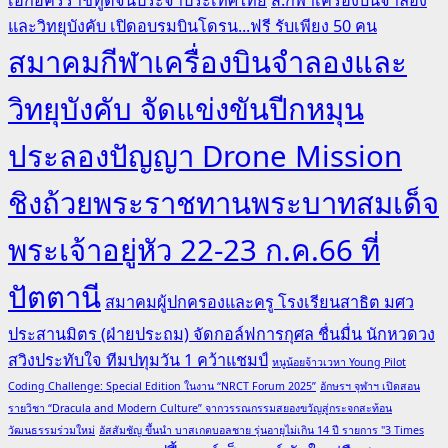
และวิทยุบังคับ เปิดอบรมบินโดรน...ฟรี รับเพียง 50 คน
สมาคมกีฬาเครื่องบินจำลองและ
วิทยุบังคับ จัดแข่งขันปีกหมุน
ประลองปัญญา Drone Mission
ชิงถ้วยพระราชทานพระบาทสมเด็จ
พระเจ้าอยู่หัว 22-23 ก.ค.66 ที่
ปัตตานี
สมาคมผู้ปกครองและครู โรงเรียนสาธิต มศว
ประสานมิตร (ฝ่ายประถม) จัดกอล์ฟการกุศล ชื่นมื่น นักหวดวง
สวิงประทับใจ ทีมปทุมวัน 1 คว้าแชมป์
หนูน้อยจ้าวเวหา Young Pilot
Coding Challenge: Special Edition ในงาน “NRCT Forum 2025”
อักษรฯ จุฬาฯ เปิดสอน
รายวิชา “Dracula and Modern Culture” จากวรรณกรรมสยองขวัญสู่กระจกสะท้อน
วัฒนธรรมร่วมใหม่
อัสสัมชัญ ขึ้นนำ บาสเกตบอลชาย รุ่นอายุไม่เกิน 14 ปี รายการ "3 Times