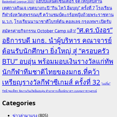
แฮปปี้แลนด์เซ็นเตอร์ จัดใหญ่สืบสาน
Basketball League 2025"
เทศกาลกินเจ เขตบางกะปิ “กิน ไหว้ อิ่มบุญ” ครั้งที่ 7
โรงเรียน
กีฬาจังหวัดสุพรรณบุรี คว้าแชมป์ตะกร้อหญิงถ้วยพระราชทาน
ม.ว.ก.
โรงเรียนนานาชาติไบรท์ตัน คอลเลจ กรุงเทพฯ เปิดรับ
“ศ.ดร.บังอร”
สมัครค่ายกิจกรรม October Camp แล้ว!
อธิการบดี มกธ. นำผู้บริหาร คณาจารย์
ต้อนรับนักศึกษา ยิ่งใหญ่ สู่ “ครอบครัว
BTU” อบอุ่น พร้อมมอบเงินรางวัลแก่ทัพ
นักกีฬาทีมชาติไทยของมกธ.ที่คว้า
เหรียญรางวัลกีฬาซีเกมส์ ครั้งที่ 32
“แม่จิ๋ม”
รัชนี ชุมเพ็ชร จัดงานวันเกิดอิ่มอบอุ่น ทำอาหารเลี้ยงนักบาสฯ เบญจมราชานุสรณ์
Categories
ข่าวล่ามาแรง
(805)