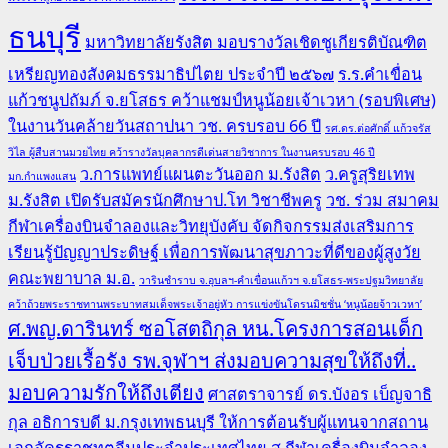
ธนบุรี
มหาวิทยาลัยรังสิต มอบรางวัลเชิดชูเกียรติบัณฑิต
เหรียญทองสังคมธรรมาธิปไตย ประจำปี ๒๕๖๗
ร.ร.คำเขื่อน
แก้วชนูปถัมภ์ จ.ยโสธร คว้าแชมป์หนูน้อยเจ้าเวหา (รอบพิเศษ)
ในงานวันคล้ายวันสถาปนา วช. ครบรอบ 66 ปี
รศ.ดร.ต่อศักดิ์ แก้วจรัส
วิไล ผู้สืบสานมวยไทย คว้ารางวัลบุคลากรดีเด่นสายวิชาการ ในงานครบรอบ 46 ปี
ว.การแพทย์แผนตะวันออก ม.รังสิต
ว.ครูสุริยเทพ
มก.กำแพงแสน
ม.รังสิต เปิดรับสมัครนักศึกษาป.โท วิชาชีพครู
วช. ร่วม สมาคม
กีฬาเครื่องบินจำลองและวิทยุบังคับ จัดกิจกรรมส่งเสริมการ
เรียนรู้ปัญญาประดิษฐ์ เพื่อการพัฒนาสุขภาวะที่ดีของผู้สูงวัย
คณะพยาบาล ม.อ.
วารินชำราบ จ.อุบลฯ-คำเขื่อนแก้วฯ จ.ยโสธร-พระปฐมวิทยาลัย
คว้าถ้วยพระราชทานพระบาทสมเด็จพระเจ้าอยู่หัว การแข่งขันโดรนมิชชั่น ‘หนูน้อยจ้าวเวหา’
ศ.พญ.ดารินทร์ ซอโสตถิกุล หน.โครงการสอนเด็ก
เจ็บป่วยเรื้อรัง รพ.จุฬาฯ ส่งมอบความสุขให้ถึงที่..
มอบความรักให้ถึงเตียง
ศาสตราจารย์ ดร.บังอร เบ็ญจาธิ
กุล อธิการบดี ม.กรุงเทพธนบุรี ให้การต้อนรับผู้แทนจากสถาน
เอกอัครราชทูตจีนประจำประเทศไทย
ส.กีฬาเครื่องบินจำลอง