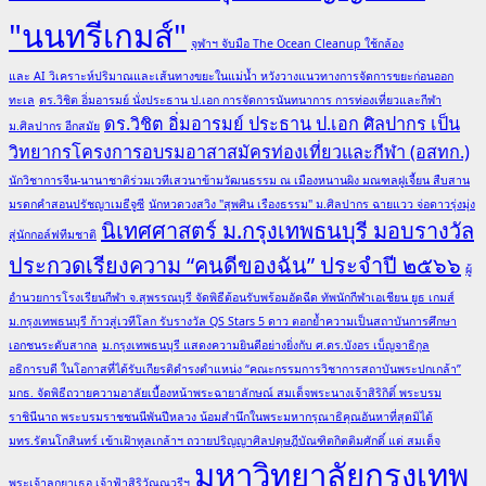
"นนทรีเกมส์"
จุฬาฯ จับมือ The Ocean Cleanup ใช้กล้อง
และ AI วิเคราะห์ปริมาณและเส้นทางขยะในแม่น้ำ หวังวางแนวทางการจัดการขยะก่อนออก
ทะเล
ดร.วิชิต อิ่มอารมย์ นั่งประธาน ป.เอก การจัดการนันทนาการ การท่องเที่ยวและกีฬา
ดร.วิชิต อิ่มอารมย์ ประธาน ป.เอก ศิลปากร เป็น
ม.ศิลปากร อีกสมัย
วิทยากรโครงการอบรมอาสาสมัครท่องเที่ยวและกีฬา (อสทก.)
นักวิชาการจีน-นานาชาติร่วมเวทีเสวนาข้ามวัฒนธรรม ณ เมืองหนานผิง มณฑลฝูเจี้ยน สืบสาน
มรดกคำสอนปรัชญาเมธีจูซี
นักหวดวงสวิง "สุพศิน เรืองธรรม" ม.ศิลปากร ฉายแวว จ่อดาวรุ่งมุ่ง
นิเทศศาสตร์ ม.กรุงเทพธนบุรี มอบรางวัล
สู่นักกอล์ฟทีมชาติ
ประกวดเรียงความ “คนดีของฉัน” ประจำปี ๒๕๖๖
ผู้
อำนวยการโรงเรียนกีฬา จ.สุพรรณบุรี จัดพิธีต้อนรับพร้อมอัดฉีด ทัพนักกีฬาเอเชียน ยูธ เกมส์
ม.กรุงเทพธนบุรี ก้าวสู่เวทีโลก รับรางวัล QS Stars 5 ดาว ตอกย้ำความเป็นสถาบันการศึกษา
เอกชนระดับสากล
ม.กรุงเทพธนบุรี แสดงความยินดีอย่างยิ่งกับ ศ.ดร.บังอร เบ็ญจาธิกุล
อธิการบดี ในโอกาสที่ได้รับเกียรติดำรงตำแหน่ง “คณะกรรมการวิชาการสถาบันพระปกเกล้า”
มกธ. จัดพิธีถวายความอาลัยเบื้องหน้าพระฉายาลักษณ์ สมเด็จพระนางเจ้าสิริกิติ์ พระบรม
ราชินีนาถ พระบรมราชชนนีพันปีหลวง น้อมสำนึกในพระมหากรุณาธิคุณอันหาที่สุดมิได้
มทร.รัตนโกสินทร์ เข้าเฝ้าทูลเกล้าฯ ถวายปริญญาศิลปดุษฎีบัณฑิตกิตติมศักดิ์ แด่ สมเด็จ
มหาวิทยาลัยกรุงเทพ
พระเจ้าลูกยาเธอ เจ้าฟ้าสิริวัณณวรีฯ