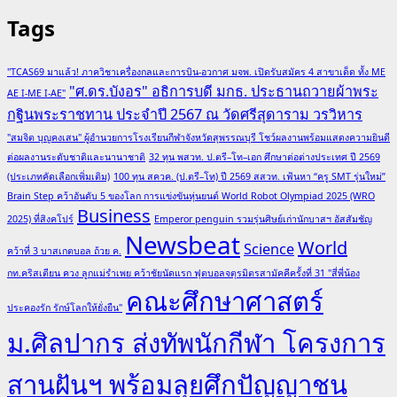
Tags
"TCAS69 มาแล้ว! ภาควิชาเครื่องกลและการบิน-อวกาศ มจพ. เปิดรับสมัคร 4 สาขาเด็ด ทั้ง ME
"ศ.ดร.บังอร" อธิการบดี มกธ. ประธานถวายผ้าพระ
AE I-ME I-AE"
กฐินพระราชทาน ประจำปี 2567 ณ วัดศรีสุดาราม วรวิหาร
"สมจิต บุญคงเสน" ผู้อำนวยการโรงเรียนกีฬาจังหวัดสุพรรณบุรี โชว์ผลงานพร้อมแสดงความยินดี
ต่อผลงานระดับชาติและนานาชาติ
32 ทุน พสวท. ป.ตรี–โท–เอก ศึกษาต่อต่างประเทศ ปี 2569
(ประเภทคัดเลือกเพิ่มเติม)
100 ทุน สควค. (ป.ตรี–โท) ปี 2569 สสวท. เฟ้นหา “ครู SMT รุ่นใหม่”
Brain Step คว้าอันดับ 5 ของโลก การแข่งขันหุ่นยนต์ World Robot Olympiad 2025 (WRO
Business
2025) ที่สิงคโปร์
Emperor penguin รวมรุ่นศิษย์เก่านักบาสฯ อัสสัมชัญ
Newsbeat
World
Science
คว้าที่ 3 บาสเกตบอล ถ้วย ค.
กท.คริสเตียน ควง ลูกแม่รำเพย คว้าชัยนัดแรก ฟุตบอลจตุรมิตรสามัคคีครั้งที่ 31 "สี่พี่น้อง
คณะศึกษาศาสตร์
ประคองรัก รักษ์โลกให้ยั่งยืน"
ม.ศิลปากร ส่งทัพนักกีฬา โครงการ
สานฝันฯ พร้อมลุยศึกปัญญาชน