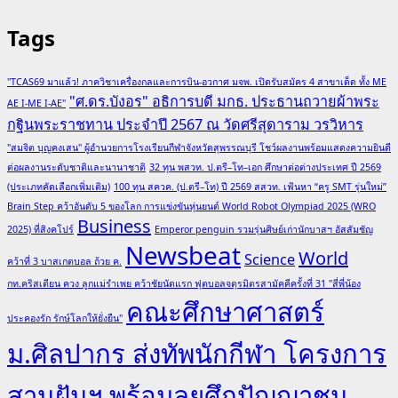
Tags
"TCAS69 มาแล้ว! ภาควิชาเครื่องกลและการบิน-อวกาศ มจพ. เปิดรับสมัคร 4 สาขาเด็ด ทั้ง ME
"ศ.ดร.บังอร" อธิการบดี มกธ. ประธานถวายผ้าพระ
AE I-ME I-AE"
กฐินพระราชทาน ประจำปี 2567 ณ วัดศรีสุดาราม วรวิหาร
"สมจิต บุญคงเสน" ผู้อำนวยการโรงเรียนกีฬาจังหวัดสุพรรณบุรี โชว์ผลงานพร้อมแสดงความยินดี
ต่อผลงานระดับชาติและนานาชาติ
32 ทุน พสวท. ป.ตรี–โท–เอก ศึกษาต่อต่างประเทศ ปี 2569
(ประเภทคัดเลือกเพิ่มเติม)
100 ทุน สควค. (ป.ตรี–โท) ปี 2569 สสวท. เฟ้นหา “ครู SMT รุ่นใหม่”
Brain Step คว้าอันดับ 5 ของโลก การแข่งขันหุ่นยนต์ World Robot Olympiad 2025 (WRO
Business
2025) ที่สิงคโปร์
Emperor penguin รวมรุ่นศิษย์เก่านักบาสฯ อัสสัมชัญ
Newsbeat
World
Science
คว้าที่ 3 บาสเกตบอล ถ้วย ค.
กท.คริสเตียน ควง ลูกแม่รำเพย คว้าชัยนัดแรก ฟุตบอลจตุรมิตรสามัคคีครั้งที่ 31 "สี่พี่น้อง
คณะศึกษาศาสตร์
ประคองรัก รักษ์โลกให้ยั่งยืน"
ม.ศิลปากร ส่งทัพนักกีฬา โครงการ
สานฝันฯ พร้อมลุยศึกปัญญาชน