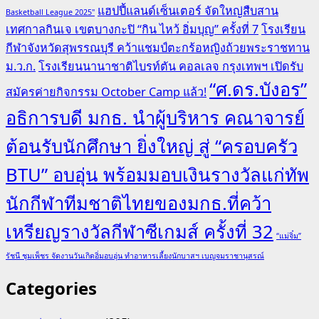
แฮปปี้แลนด์เซ็นเตอร์ จัดใหญ่สืบสาน
Basketball League 2025"
เทศกาลกินเจ เขตบางกะปิ “กิน ไหว้ อิ่มบุญ” ครั้งที่ 7
โรงเรียน
กีฬาจังหวัดสุพรรณบุรี คว้าแชมป์ตะกร้อหญิงถ้วยพระราชทาน
ม.ว.ก.
โรงเรียนนานาชาติไบรท์ตัน คอลเลจ กรุงเทพฯ เปิดรับ
“ศ.ดร.บังอร”
สมัครค่ายกิจกรรม October Camp แล้ว!
อธิการบดี มกธ. นำผู้บริหาร คณาจารย์
ต้อนรับนักศึกษา ยิ่งใหญ่ สู่ “ครอบครัว
BTU” อบอุ่น พร้อมมอบเงินรางวัลแก่ทัพ
นักกีฬาทีมชาติไทยของมกธ.ที่คว้า
เหรียญรางวัลกีฬาซีเกมส์ ครั้งที่ 32
“แม่จิ๋ม”
รัชนี ชุมเพ็ชร จัดงานวันเกิดอิ่มอบอุ่น ทำอาหารเลี้ยงนักบาสฯ เบญจมราชานุสรณ์
Categories