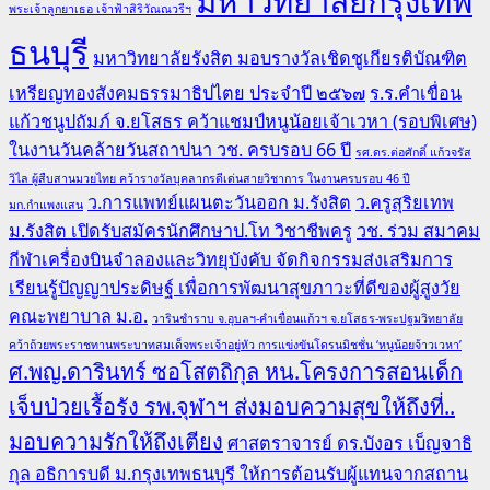
มหาวิทยาลัยกรุงเทพ
พระเจ้าลูกยาเธอ เจ้าฟ้าสิริวัณณวรีฯ
ธนบุรี
มหาวิทยาลัยรังสิต มอบรางวัลเชิดชูเกียรติบัณฑิต
เหรียญทองสังคมธรรมาธิปไตย ประจำปี ๒๕๖๗
ร.ร.คำเขื่อน
แก้วชนูปถัมภ์ จ.ยโสธร คว้าแชมป์หนูน้อยเจ้าเวหา (รอบพิเศษ)
ในงานวันคล้ายวันสถาปนา วช. ครบรอบ 66 ปี
รศ.ดร.ต่อศักดิ์ แก้วจรัส
วิไล ผู้สืบสานมวยไทย คว้ารางวัลบุคลากรดีเด่นสายวิชาการ ในงานครบรอบ 46 ปี
ว.การแพทย์แผนตะวันออก ม.รังสิต
ว.ครูสุริยเทพ
มก.กำแพงแสน
ม.รังสิต เปิดรับสมัครนักศึกษาป.โท วิชาชีพครู
วช. ร่วม สมาคม
กีฬาเครื่องบินจำลองและวิทยุบังคับ จัดกิจกรรมส่งเสริมการ
เรียนรู้ปัญญาประดิษฐ์ เพื่อการพัฒนาสุขภาวะที่ดีของผู้สูงวัย
คณะพยาบาล ม.อ.
วารินชำราบ จ.อุบลฯ-คำเขื่อนแก้วฯ จ.ยโสธร-พระปฐมวิทยาลัย
คว้าถ้วยพระราชทานพระบาทสมเด็จพระเจ้าอยู่หัว การแข่งขันโดรนมิชชั่น ‘หนูน้อยจ้าวเวหา’
ศ.พญ.ดารินทร์ ซอโสตถิกุล หน.โครงการสอนเด็ก
เจ็บป่วยเรื้อรัง รพ.จุฬาฯ ส่งมอบความสุขให้ถึงที่..
มอบความรักให้ถึงเตียง
ศาสตราจารย์ ดร.บังอร เบ็ญจาธิ
กุล อธิการบดี ม.กรุงเทพธนบุรี ให้การต้อนรับผู้แทนจากสถาน