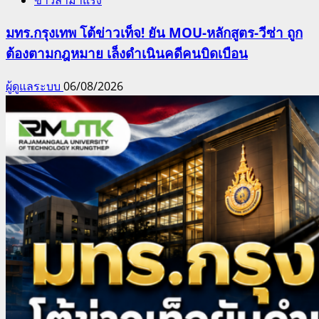
ข่าวล่ามาแรง
มทร.กรุงเทพ โต้ข่าวเท็จ! ยัน MOU-หลักสูตร-วีซ่า ถูก
ต้องตามกฎหมาย เล็งดำเนินคดีคนบิดเบือน
ผู้ดูแลระบบ
06/08/2026