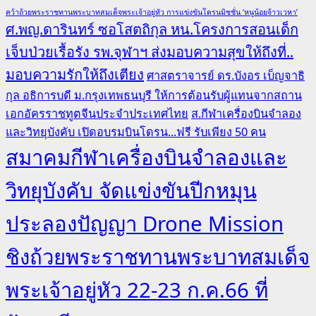
คว้าถ้วยพระราชทานพระบาทสมเด็จพระเจ้าอยู่หัว การแข่งขันโดรนมิชชั่น ‘หนูน้อยจ้าวเวหา’
ศ.พญ.ดารินทร์ ซอโสตถิกุล หน.โครงการสอนเด็ก
เจ็บป่วยเรื้อรัง รพ.จุฬาฯ ส่งมอบความสุขให้ถึงที่..
มอบความรักให้ถึงเตียง
ศาสตราจารย์ ดร.บังอร เบ็ญจาธิ
กุล อธิการบดี ม.กรุงเทพธนบุรี ให้การต้อนรับผู้แทนจากสถาน
เอกอัครราชทูตจีนประจำประเทศไทย
ส.กีฬาเครื่องบินจำลอง
และวิทยุบังคับ เปิดอบรมบินโดรน...ฟรี รับเพียง 50 คน
สมาคมกีฬาเครื่องบินจำลองและ
วิทยุบังคับ จัดแข่งขันปีกหมุน
ประลองปัญญา Drone Mission
ชิงถ้วยพระราชทานพระบาทสมเด็จ
พระเจ้าอยู่หัว 22-23 ก.ค.66 ที่