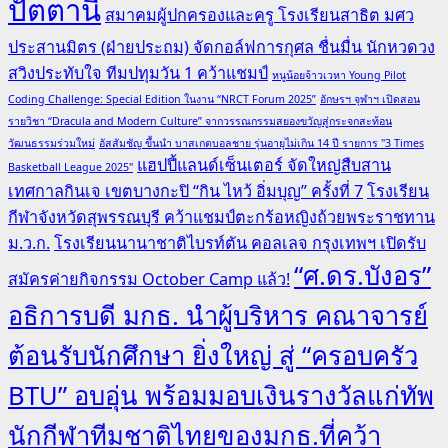
ปัตตานี
สมาคมผู้ปกครองและครู โรงเรียนสาธิต มศว
ประสานมิตร (ฝ่ายประถม) จัดกอล์ฟการกุศล ชื่นมื่น นักหวดวง
สวิงประทับใจ ทีมปทุมวัน 1 คว้าแชมป์
หนูน้อยจ้าวเวหา Young Pilot
Coding Challenge: Special Edition ในงาน “NRCT Forum 2025”
อักษรฯ จุฬาฯ เปิดสอน
รายวิชา “Dracula and Modern Culture” จากวรรณกรรมสยองขวัญสู่กระจกสะท้อน
วัฒนธรรมร่วมใหม่
อัสสัมชัญ ขึ้นนำ บาสเกตบอลชาย รุ่นอายุไม่เกิน 14 ปี รายการ "3 Times
แฮปปี้แลนด์เซ็นเตอร์ จัดใหญ่สืบสาน
Basketball League 2025"
เทศกาลกินเจ เขตบางกะปิ “กิน ไหว้ อิ่มบุญ” ครั้งที่ 7
โรงเรียน
กีฬาจังหวัดสุพรรณบุรี คว้าแชมป์ตะกร้อหญิงถ้วยพระราชทาน
ม.ว.ก.
โรงเรียนนานาชาติไบรท์ตัน คอลเลจ กรุงเทพฯ เปิดรับ
“ศ.ดร.บังอร”
สมัครค่ายกิจกรรม October Camp แล้ว!
อธิการบดี มกธ. นำผู้บริหาร คณาจารย์
ต้อนรับนักศึกษา ยิ่งใหญ่ สู่ “ครอบครัว
BTU” อบอุ่น พร้อมมอบเงินรางวัลแก่ทัพ
นักกีฬาทีมชาติไทยของมกธ.ที่คว้า