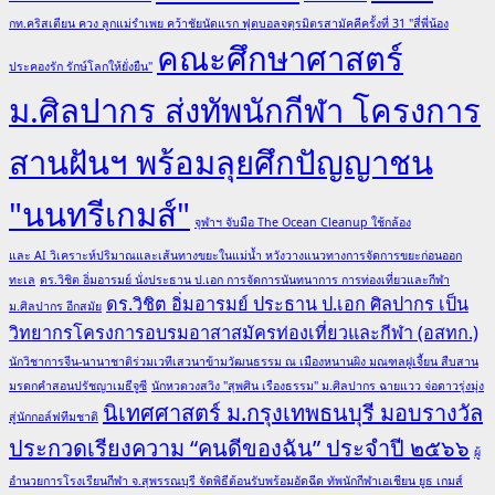
กท.คริสเตียน ควง ลูกแม่รำเพย คว้าชัยนัดแรก ฟุตบอลจตุรมิตรสามัคคีครั้งที่ 31 "สี่พี่น้อง
คณะศึกษาศาสตร์
ประคองรัก รักษ์โลกให้ยั่งยืน"
ม.ศิลปากร ส่งทัพนักกีฬา โครงการ
สานฝันฯ พร้อมลุยศึกปัญญาชน
"นนทรีเกมส์"
จุฬาฯ จับมือ The Ocean Cleanup ใช้กล้อง
และ AI วิเคราะห์ปริมาณและเส้นทางขยะในแม่น้ำ หวังวางแนวทางการจัดการขยะก่อนออก
ทะเล
ดร.วิชิต อิ่มอารมย์ นั่งประธาน ป.เอก การจัดการนันทนาการ การท่องเที่ยวและกีฬา
ดร.วิชิต อิ่มอารมย์ ประธาน ป.เอก ศิลปากร เป็น
ม.ศิลปากร อีกสมัย
วิทยากรโครงการอบรมอาสาสมัครท่องเที่ยวและกีฬา (อสทก.)
นักวิชาการจีน-นานาชาติร่วมเวทีเสวนาข้ามวัฒนธรรม ณ เมืองหนานผิง มณฑลฝูเจี้ยน สืบสาน
มรดกคำสอนปรัชญาเมธีจูซี
นักหวดวงสวิง "สุพศิน เรืองธรรม" ม.ศิลปากร ฉายแวว จ่อดาวรุ่งมุ่ง
นิเทศศาสตร์ ม.กรุงเทพธนบุรี มอบรางวัล
สู่นักกอล์ฟทีมชาติ
ประกวดเรียงความ “คนดีของฉัน” ประจำปี ๒๕๖๖
ผู้
อำนวยการโรงเรียนกีฬา จ.สุพรรณบุรี จัดพิธีต้อนรับพร้อมอัดฉีด ทัพนักกีฬาเอเชียน ยูธ เกมส์