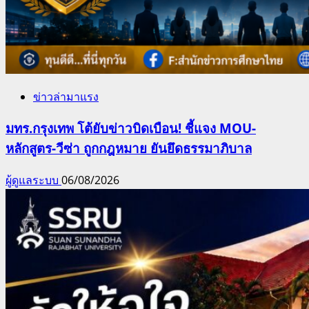
ข่าวล่ามาแรง
มทร.กรุงเทพ โต้ยับข่าวบิดเบือน! ชี้แจง MOU-
หลักสูตร-วีซ่า ถูกกฎหมาย ยันยึดธรรมาภิบาล
ผู้ดูแลระบบ
06/08/2026