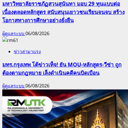
มหาวิทยาลัยราชภัฏสวนสุนันทา มอบ 29 ทุนแบบต่อ
เนื่องตลอดหลักสูตร สนับสนุนเยาวชนเรียนจนจบ สร้าง
โอกาสทางการศึกษาอย่างยั่งยืน
ผู้ดูแลระบบ
06/08/2026
ข่าวล่ามาแรง
มทร.กรุงเทพ โต้ข่าวเท็จ! ยัน MOU-หลักสูตร-วีซ่า ถูก
ต้องตามกฎหมาย เล็งดำเนินคดีคนบิดเบือน
ผู้ดูแลระบบ
06/08/2026