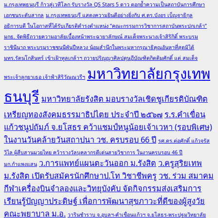
ม.กรุงเทพธนบุรี ก้าวสู่เวทีโลก รับรางวัล QS Stars 5 ดาว ตอกย้ำความเป็นสถาบันการศึกษา
เอกชนระดับสากล
ม.กรุงเทพธนบุรี แสดงความยินดีอย่างยิ่งกับ ศ.ดร.บังอร เบ็ญจาธิกุล
อธิการบดี ในโอกาสที่ได้รับเกียรติดำรงตำแหน่ง “คณะกรรมการวิชาการสถาบันพระปกเกล้า”
มกธ. จัดพิธีถวายความอาลัยเบื้องหน้าพระฉายาลักษณ์ สมเด็จพระนางเจ้าสิริกิติ์ พระบรม
ราชินีนาถ พระบรมราชชนนีพันปีหลวง น้อมสำนึกในพระมหากรุณาธิคุณอันหาที่สุดมิได้
มทร.รัตนโกสินทร์ เข้าเฝ้าทูลเกล้าฯ ถวายปริญญาศิลปดุษฎีบัณฑิตกิตติมศักดิ์ แด่ สมเด็จ
มหาวิทยาลัยกรุงเทพ
พระเจ้าลูกยาเธอ เจ้าฟ้าสิริวัณณวรีฯ
ธนบุรี
มหาวิทยาลัยรังสิต มอบรางวัลเชิดชูเกียรติบัณฑิต
เหรียญทองสังคมธรรมาธิปไตย ประจำปี ๒๕๖๗
ร.ร.คำเขื่อน
แก้วชนูปถัมภ์ จ.ยโสธร คว้าแชมป์หนูน้อยเจ้าเวหา (รอบพิเศษ)
ในงานวันคล้ายวันสถาปนา วช. ครบรอบ 66 ปี
รศ.ดร.ต่อศักดิ์ แก้วจรัส
วิไล ผู้สืบสานมวยไทย คว้ารางวัลบุคลากรดีเด่นสายวิชาการ ในงานครบรอบ 46 ปี
ว.การแพทย์แผนตะวันออก ม.รังสิต
ว.ครูสุริยเทพ
มก.กำแพงแสน
ม.รังสิต เปิดรับสมัครนักศึกษาป.โท วิชาชีพครู
วช. ร่วม สมาคม
กีฬาเครื่องบินจำลองและวิทยุบังคับ จัดกิจกรรมส่งเสริมการ
เรียนรู้ปัญญาประดิษฐ์ เพื่อการพัฒนาสุขภาวะที่ดีของผู้สูงวัย
คณะพยาบาล ม.อ.
วารินชำราบ จ.อุบลฯ-คำเขื่อนแก้วฯ จ.ยโสธร-พระปฐมวิทยาลัย