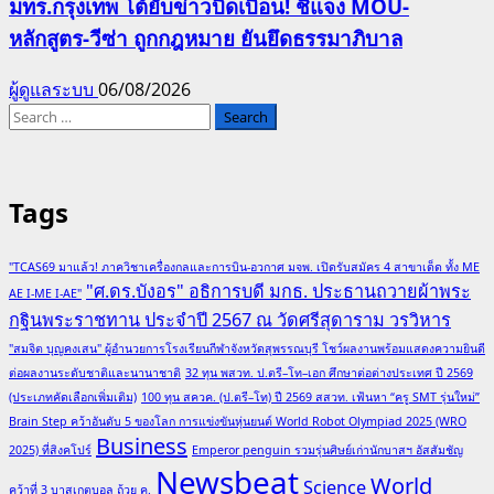
มทร.กรุงเทพ โต้ยับข่าวบิดเบือน! ชี้แจง MOU-
หลักสูตร-วีซ่า ถูกกฎหมาย ยันยึดธรรมาภิบาล
ผู้ดูแลระบบ
06/08/2026
Search
for:
Tags
"TCAS69 มาแล้ว! ภาควิชาเครื่องกลและการบิน-อวกาศ มจพ. เปิดรับสมัคร 4 สาขาเด็ด ทั้ง ME
"ศ.ดร.บังอร" อธิการบดี มกธ. ประธานถวายผ้าพระ
AE I-ME I-AE"
กฐินพระราชทาน ประจำปี 2567 ณ วัดศรีสุดาราม วรวิหาร
"สมจิต บุญคงเสน" ผู้อำนวยการโรงเรียนกีฬาจังหวัดสุพรรณบุรี โชว์ผลงานพร้อมแสดงความยินดี
ต่อผลงานระดับชาติและนานาชาติ
32 ทุน พสวท. ป.ตรี–โท–เอก ศึกษาต่อต่างประเทศ ปี 2569
(ประเภทคัดเลือกเพิ่มเติม)
100 ทุน สควค. (ป.ตรี–โท) ปี 2569 สสวท. เฟ้นหา “ครู SMT รุ่นใหม่”
Brain Step คว้าอันดับ 5 ของโลก การแข่งขันหุ่นยนต์ World Robot Olympiad 2025 (WRO
Business
2025) ที่สิงคโปร์
Emperor penguin รวมรุ่นศิษย์เก่านักบาสฯ อัสสัมชัญ
Newsbeat
World
Science
คว้าที่ 3 บาสเกตบอล ถ้วย ค.