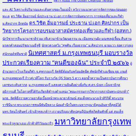
จุฬาฯ จับมือ The Ocean Cleanup ใช้กล้อง
และ AI วิเคราะห์ปริมาณและเส้นทางขยะในแม่น้ำ หวังวางแนวทางการจัดการขยะก่อนออก
ทะเล
ดร.วิชิต อิ่มอารมย์ นั่งประธาน ป.เอก การจัดการนันทนาการ การท่องเที่ยวและกีฬา
ดร.วิชิต อิ่มอารมย์ ประธาน ป.เอก ศิลปากร เป็น
ม.ศิลปากร อีกสมัย
วิทยากรโครงการอบรมอาสาสมัครท่องเที่ยวและกีฬา (อสทก.)
นักวิชาการจีน-นานาชาติร่วมเวทีเสวนาข้ามวัฒนธรรม ณ เมืองหนานผิง มณฑลฝูเจี้ยน สืบสาน
มรดกคำสอนปรัชญาเมธีจูซี
นักหวดวงสวิง "สุพศิน เรืองธรรม" ม.ศิลปากร ฉายแวว จ่อดาวรุ่งมุ่ง
นิเทศศาสตร์ ม.กรุงเทพธนบุรี มอบรางวัล
สู่นักกอล์ฟทีมชาติ
ประกวดเรียงความ “คนดีของฉัน” ประจำปี ๒๕๖๖
ผู้
อำนวยการโรงเรียนกีฬา จ.สุพรรณบุรี จัดพิธีต้อนรับพร้อมอัดฉีด ทัพนักกีฬาเอเชียน ยูธ เกมส์
ม.กรุงเทพธนบุรี ก้าวสู่เวทีโลก รับรางวัล QS Stars 5 ดาว ตอกย้ำความเป็นสถาบันการศึกษา
เอกชนระดับสากล
ม.กรุงเทพธนบุรี แสดงความยินดีอย่างยิ่งกับ ศ.ดร.บังอร เบ็ญจาธิกุล
อธิการบดี ในโอกาสที่ได้รับเกียรติดำรงตำแหน่ง “คณะกรรมการวิชาการสถาบันพระปกเกล้า”
มกธ. จัดพิธีถวายความอาลัยเบื้องหน้าพระฉายาลักษณ์ สมเด็จพระนางเจ้าสิริกิติ์ พระบรม
ราชินีนาถ พระบรมราชชนนีพันปีหลวง น้อมสำนึกในพระมหากรุณาธิคุณอันหาที่สุดมิได้
มทร.รัตนโกสินทร์ เข้าเฝ้าทูลเกล้าฯ ถวายปริญญาศิลปดุษฎีบัณฑิตกิตติมศักดิ์ แด่ สมเด็จ
มหาวิทยาลัยกรุงเทพ
พระเจ้าลูกยาเธอ เจ้าฟ้าสิริวัณณวรีฯ
ธนบุรี