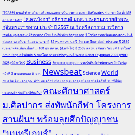
"TCAS69 มาแล้ว! ภาควิชาเครื่องกลและการบิน-อวกาศ มจพ. เปิดรับสมัคร 4 สาขาเด็ด ทั้ง ME
"ศ.ดร.บังอร" อธิการบดี มกธ. ประธานถวายผ้าพระ
AE I-ME I-AE"
กฐินพระราชทาน ประจำปี 2567 ณ วัดศรีสุดาราม วรวิหาร
"สมจิต บุญคงเสน" ผู้อำนวยการโรงเรียนกีฬาจังหวัดสุพรรณบุรี โชว์ผลงานพร้อมแสดงความยินดี
ต่อผลงานระดับชาติและนานาชาติ
32 ทุน พสวท. ป.ตรี–โท–เอก ศึกษาต่อต่างประเทศ ปี 2569
(ประเภทคัดเลือกเพิ่มเติม)
100 ทุน สควค. (ป.ตรี–โท) ปี 2569 สสวท. เฟ้นหา “ครู SMT รุ่นใหม่”
Brain Step คว้าอันดับ 5 ของโลก การแข่งขันหุ่นยนต์ World Robot Olympiad 2025 (WRO
Business
2025) ที่สิงคโปร์
Emperor penguin รวมรุ่นศิษย์เก่านักบาสฯ อัสสัมชัญ
Newsbeat
World
Science
คว้าที่ 3 บาสเกตบอล ถ้วย ค.
กท.คริสเตียน ควง ลูกแม่รำเพย คว้าชัยนัดแรก ฟุตบอลจตุรมิตรสามัคคีครั้งที่ 31 "สี่พี่น้อง
คณะศึกษาศาสตร์
ประคองรัก รักษ์โลกให้ยั่งยืน"
ม.ศิลปากร ส่งทัพนักกีฬา โครงการ
สานฝันฯ พร้อมลุยศึกปัญญาชน
"นนทรีเกมส์"