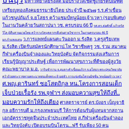
มหาวิทยาลัยรังสิต มอบรางวัลเชิดชูเกียรติบัณฑิต
เหรียญทองสังคมธรรมาธิปไตย ประจำปี ๒๕๖๗
ร.ร.คำเขื่อน
แก้วชนูปถัมภ์ จ.ยโสธร คว้าแชมป์หนูน้อยเจ้าเวหา (รอบพิเศษ)
ในงานวันคล้ายวันสถาปนา วช. ครบรอบ 66 ปี
รศ.ดร.ต่อศักดิ์ แก้วจรัส
วิไล ผู้สืบสานมวยไทย คว้ารางวัลบุคลากรดีเด่นสายวิชาการ ในงานครบรอบ 46 ปี
ว.การแพทย์แผนตะวันออก ม.รังสิต
ว.ครูสุริยเทพ
มก.กำแพงแสน
ม.รังสิต เปิดรับสมัครนักศึกษาป.โท วิชาชีพครู
วช. ร่วม สมาคม
กีฬาเครื่องบินจำลองและวิทยุบังคับ จัดกิจกรรมส่งเสริมการ
เรียนรู้ปัญญาประดิษฐ์ เพื่อการพัฒนาสุขภาวะที่ดีของผู้สูงวัย
คณะพยาบาล ม.อ.
วารินชำราบ จ.อุบลฯ-คำเขื่อนแก้วฯ จ.ยโสธร-พระปฐมวิทยาลัย
คว้าถ้วยพระราชทานพระบาทสมเด็จพระเจ้าอยู่หัว การแข่งขันโดรนมิชชั่น ‘หนูน้อยจ้าวเวหา’
ศ.พญ.ดารินทร์ ซอโสตถิกุล หน.โครงการสอนเด็ก
เจ็บป่วยเรื้อรัง รพ.จุฬาฯ ส่งมอบความสุขให้ถึงที่..
มอบความรักให้ถึงเตียง
ศาสตราจารย์ ดร.บังอร เบ็ญจาธิ
กุล อธิการบดี ม.กรุงเทพธนบุรี ให้การต้อนรับผู้แทนจากสถาน
เอกอัครราชทูตจีนประจำประเทศไทย
ส.กีฬาเครื่องบินจำลอง
และวิทยุบังคับ เปิดอบรมบินโดรน...ฟรี รับเพียง 50 คน