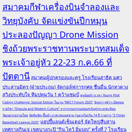
สมาคมกีฬาเครื่องบินจำลองและ
วิทยุบังคับ จัดแข่งขันปีกหมุน
ประลองปัญญา Drone Mission
ชิงถ้วยพระราชทานพระบาทสมเด็จ
พระเจ้าอยู่หัว 22-23 ก.ค.66 ที่
ปัตตานี
สมาคมผู้ปกครองและครู โรงเรียนสาธิต มศว
ประสานมิตร (ฝ่ายประถม) จัดกอล์ฟการกุศล ชื่นมื่น นักหวดวง
สวิงประทับใจ ทีมปทุมวัน 1 คว้าแชมป์
หนูน้อยจ้าวเวหา Young Pilot
Coding Challenge: Special Edition ในงาน “NRCT Forum 2025”
อักษรฯ จุฬาฯ เปิดสอน
รายวิชา “Dracula and Modern Culture” จากวรรณกรรมสยองขวัญสู่กระจกสะท้อน
วัฒนธรรมร่วมใหม่
อัสสัมชัญ ขึ้นนำ บาสเกตบอลชาย รุ่นอายุไม่เกิน 14 ปี รายการ "3 Times
แฮปปี้แลนด์เซ็นเตอร์ จัดใหญ่สืบสาน
Basketball League 2025"
เทศกาลกินเจ เขตบางกะปิ “กิน ไหว้ อิ่มบุญ” ครั้งที่ 7
โรงเรียน