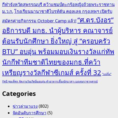
กีฬาจังหวัดสุพรรณบุรี คว้าแชมป์ตะกร้อหญิงถ้วยพระราชทาน
ม.ว.ก.
โรงเรียนนานาชาติไบรท์ตัน คอลเลจ กรุงเทพฯ เปิดรับ
“ศ.ดร.บังอร”
สมัครค่ายกิจกรรม October Camp แล้ว!
อธิการบดี มกธ. นำผู้บริหาร คณาจารย์
ต้อนรับนักศึกษา ยิ่งใหญ่ สู่ “ครอบครัว
BTU” อบอุ่น พร้อมมอบเงินรางวัลแก่ทัพ
นักกีฬาทีมชาติไทยของมกธ.ที่คว้า
เหรียญรางวัลกีฬาซีเกมส์ ครั้งที่ 32
“แม่จิ๋ม”
รัชนี ชุมเพ็ชร จัดงานวันเกิดอิ่มอบอุ่น ทำอาหารเลี้ยงนักบาสฯ เบญจมราชานุสรณ์
Categories
ข่าวล่ามาแรง
(802)
จัดอันดับการศึกษา
(5)