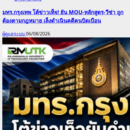
มทร.กรุงเทพ โต้ข่าวเท็จ! ยัน MOU-หลักสูตร-วีซ่า ถูก
ต้องตามกฎหมาย เล็งดำเนินคดีคนบิดเบือน
ผู้ดูแลระบบ
06/08/2026