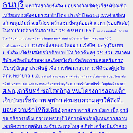
ธนบุรี
มหาวิทยาลัยรังสิต มอบรางวัลเชิดชูเกียรติบัณฑิต
เหรียญทองสังคมธรรมาธิปไตย ประจำปี ๒๕๖๗
ร.ร.คำเขื่อน
แก้วชนูปถัมภ์ จ.ยโสธร คว้าแชมป์หนูน้อยเจ้าเวหา (รอบพิเศษ)
ในงานวันคล้ายวันสถาปนา วช. ครบรอบ 66 ปี
รศ.ดร.ต่อศักดิ์ แก้วจรัส
วิไล ผู้สืบสานมวยไทย คว้ารางวัลบุคลากรดีเด่นสายวิชาการ ในงานครบรอบ 46 ปี
ว.การแพทย์แผนตะวันออก ม.รังสิต
ว.ครูสุริยเทพ
มก.กำแพงแสน
ม.รังสิต เปิดรับสมัครนักศึกษาป.โท วิชาชีพครู
วช. ร่วม สมาคม
กีฬาเครื่องบินจำลองและวิทยุบังคับ จัดกิจกรรมส่งเสริมการ
เรียนรู้ปัญญาประดิษฐ์ เพื่อการพัฒนาสุขภาวะที่ดีของผู้สูงวัย
คณะพยาบาล ม.อ.
วารินชำราบ จ.อุบลฯ-คำเขื่อนแก้วฯ จ.ยโสธร-พระปฐมวิทยาลัย
คว้าถ้วยพระราชทานพระบาทสมเด็จพระเจ้าอยู่หัว การแข่งขันโดรนมิชชั่น ‘หนูน้อยจ้าวเวหา’
ศ.พญ.ดารินทร์ ซอโสตถิกุล หน.โครงการสอนเด็ก
เจ็บป่วยเรื้อรัง รพ.จุฬาฯ ส่งมอบความสุขให้ถึงที่..
มอบความรักให้ถึงเตียง
ศาสตราจารย์ ดร.บังอร เบ็ญจาธิ
กุล อธิการบดี ม.กรุงเทพธนบุรี ให้การต้อนรับผู้แทนจากสถาน
เอกอัครราชทูตจีนประจำประเทศไทย
ส.กีฬาเครื่องบินจำลอง