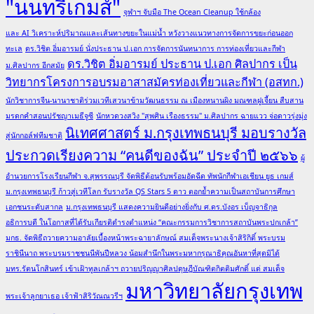
"นนทรีเกมส์"
จุฬาฯ จับมือ The Ocean Cleanup ใช้กล้อง
และ AI วิเคราะห์ปริมาณและเส้นทางขยะในแม่น้ำ หวังวางแนวทางการจัดการขยะก่อนออก
ทะเล
ดร.วิชิต อิ่มอารมย์ นั่งประธาน ป.เอก การจัดการนันทนาการ การท่องเที่ยวและกีฬา
ดร.วิชิต อิ่มอารมย์ ประธาน ป.เอก ศิลปากร เป็น
ม.ศิลปากร อีกสมัย
วิทยากรโครงการอบรมอาสาสมัครท่องเที่ยวและกีฬา (อสทก.)
นักวิชาการจีน-นานาชาติร่วมเวทีเสวนาข้ามวัฒนธรรม ณ เมืองหนานผิง มณฑลฝูเจี้ยน สืบสาน
มรดกคำสอนปรัชญาเมธีจูซี
นักหวดวงสวิง "สุพศิน เรืองธรรม" ม.ศิลปากร ฉายแวว จ่อดาวรุ่งมุ่ง
นิเทศศาสตร์ ม.กรุงเทพธนบุรี มอบรางวัล
สู่นักกอล์ฟทีมชาติ
ประกวดเรียงความ “คนดีของฉัน” ประจำปี ๒๕๖๖
ผู้
อำนวยการโรงเรียนกีฬา จ.สุพรรณบุรี จัดพิธีต้อนรับพร้อมอัดฉีด ทัพนักกีฬาเอเชียน ยูธ เกมส์
ม.กรุงเทพธนบุรี ก้าวสู่เวทีโลก รับรางวัล QS Stars 5 ดาว ตอกย้ำความเป็นสถาบันการศึกษา
เอกชนระดับสากล
ม.กรุงเทพธนบุรี แสดงความยินดีอย่างยิ่งกับ ศ.ดร.บังอร เบ็ญจาธิกุล
อธิการบดี ในโอกาสที่ได้รับเกียรติดำรงตำแหน่ง “คณะกรรมการวิชาการสถาบันพระปกเกล้า”
มกธ. จัดพิธีถวายความอาลัยเบื้องหน้าพระฉายาลักษณ์ สมเด็จพระนางเจ้าสิริกิติ์ พระบรม
ราชินีนาถ พระบรมราชชนนีพันปีหลวง น้อมสำนึกในพระมหากรุณาธิคุณอันหาที่สุดมิได้
มทร.รัตนโกสินทร์ เข้าเฝ้าทูลเกล้าฯ ถวายปริญญาศิลปดุษฎีบัณฑิตกิตติมศักดิ์ แด่ สมเด็จ
มหาวิทยาลัยกรุงเทพ
พระเจ้าลูกยาเธอ เจ้าฟ้าสิริวัณณวรีฯ