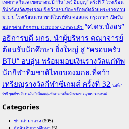
เทศกาลกินเจ เขตบางกะปิ “กิน ไหว้ อิ่มบุญ” ครั้งที่ 7
โรงเรียน
กีฬาจังหวัดสุพรรณบุรี คว้าแชมป์ตะกร้อหญิงถ้วยพระราชทาน
ม.ว.ก.
โรงเรียนนานาชาติไบรท์ตัน คอลเลจ กรุงเทพฯ เปิดรับ
“ศ.ดร.บังอร”
สมัครค่ายกิจกรรม October Camp แล้ว!
อธิการบดี มกธ. นำผู้บริหาร คณาจารย์
ต้อนรับนักศึกษา ยิ่งใหญ่ สู่ “ครอบครัว
BTU” อบอุ่น พร้อมมอบเงินรางวัลแก่ทัพ
นักกีฬาทีมชาติไทยของมกธ.ที่คว้า
เหรียญรางวัลกีฬาซีเกมส์ ครั้งที่ 32
“แม่จิ๋ม”
รัชนี ชุมเพ็ชร จัดงานวันเกิดอิ่มอบอุ่น ทำอาหารเลี้ยงนักบาสฯ เบญจมราชานุสรณ์
Categories
ข่าวล่ามาแรง
(805)
จัดอันดับการศึกษา
(5)