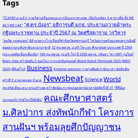
Tags
"TCAS69 มาแล้ว! ภาควิชาเครื่องกลและการบิน-อวกาศ มจพ. เปิดรับสมัคร 4 สาขาเด็ด ทั้ง ME
"ศ.ดร.บังอร" อธิการบดี มกธ. ประธานถวายผ้าพระ
AE I-ME I-AE"
กฐินพระราชทาน ประจำปี 2567 ณ วัดศรีสุดาราม วรวิหาร
"สมจิต บุญคงเสน" ผู้อำนวยการโรงเรียนกีฬาจังหวัดสุพรรณบุรี โชว์ผลงานพร้อมแสดงความยินดี
ต่อผลงานระดับชาติและนานาชาติ
32 ทุน พสวท. ป.ตรี–โท–เอก ศึกษาต่อต่างประเทศ ปี 2569
(ประเภทคัดเลือกเพิ่มเติม)
100 ทุน สควค. (ป.ตรี–โท) ปี 2569 สสวท. เฟ้นหา “ครู SMT รุ่นใหม่”
Brain Step คว้าอันดับ 5 ของโลก การแข่งขันหุ่นยนต์ World Robot Olympiad 2025 (WRO
Business
2025) ที่สิงคโปร์
Emperor penguin รวมรุ่นศิษย์เก่านักบาสฯ อัสสัมชัญ
Newsbeat
World
Science
คว้าที่ 3 บาสเกตบอล ถ้วย ค.
กท.คริสเตียน ควง ลูกแม่รำเพย คว้าชัยนัดแรก ฟุตบอลจตุรมิตรสามัคคีครั้งที่ 31 "สี่พี่น้อง
คณะศึกษาศาสตร์
ประคองรัก รักษ์โลกให้ยั่งยืน"
ม.ศิลปากร ส่งทัพนักกีฬา โครงการ
สานฝันฯ พร้อมลุยศึกปัญญาชน