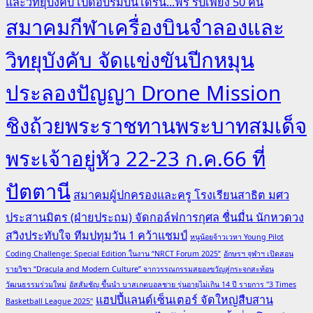
และวิทยุบังคับ เปิดอบรมบินโดรน...ฟรี รับเพียง 50 คน
สมาคมกีฬาเครื่องบินจำลองและ
วิทยุบังคับ จัดแข่งขันปีกหมุน
ประลองปัญญา Drone Mission
ชิงถ้วยพระราชทานพระบาทสมเด็จ
พระเจ้าอยู่หัว 22-23 ก.ค.66 ที่
ปัตตานี
สมาคมผู้ปกครองและครู โรงเรียนสาธิต มศว
ประสานมิตร (ฝ่ายประถม) จัดกอล์ฟการกุศล ชื่นมื่น นักหวดวง
สวิงประทับใจ ทีมปทุมวัน 1 คว้าแชมป์
หนูน้อยจ้าวเวหา Young Pilot
Coding Challenge: Special Edition ในงาน “NRCT Forum 2025”
อักษรฯ จุฬาฯ เปิดสอน
รายวิชา “Dracula and Modern Culture” จากวรรณกรรมสยองขวัญสู่กระจกสะท้อน
วัฒนธรรมร่วมใหม่
อัสสัมชัญ ขึ้นนำ บาสเกตบอลชาย รุ่นอายุไม่เกิน 14 ปี รายการ "3 Times
แฮปปี้แลนด์เซ็นเตอร์ จัดใหญ่สืบสาน
Basketball League 2025"