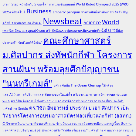
Brain Step คว้าอันดับ 5 ของโลก การแข่งขันหุ่นยนต์ World Robot Olympiad 2025 (WRO
Business
2025) ที่สิงคโปร์
Emperor penguin รวมรุ่นศิษย์เก่านักบาสฯ อัสสัมชัญ
Newsbeat
World
Science
คว้าที่ 3 บาสเกตบอล ถ้วย ค.
กท.คริสเตียน ควง ลูกแม่รำเพย คว้าชัยนัดแรก ฟุตบอลจตุรมิตรสามัคคีครั้งที่ 31 "สี่พี่น้อง
คณะศึกษาศาสตร์
ประคองรัก รักษ์โลกให้ยั่งยืน"
ม.ศิลปากร ส่งทัพนักกีฬา โครงการ
สานฝันฯ พร้อมลุยศึกปัญญาชน
"นนทรีเกมส์"
จุฬาฯ จับมือ The Ocean Cleanup ใช้กล้อง
และ AI วิเคราะห์ปริมาณและเส้นทางขยะในแม่น้ำ หวังวางแนวทางการจัดการขยะก่อนออก
ทะเล
ดร.วิชิต อิ่มอารมย์ นั่งประธาน ป.เอก การจัดการนันทนาการ การท่องเที่ยวและกีฬา
ดร.วิชิต อิ่มอารมย์ ประธาน ป.เอก ศิลปากร เป็น
ม.ศิลปากร อีกสมัย
วิทยากรโครงการอบรมอาสาสมัครท่องเที่ยวและกีฬา (อสทก.)
นักวิชาการจีน-นานาชาติร่วมเวทีเสวนาข้ามวัฒนธรรม ณ เมืองหนานผิง มณฑลฝูเจี้ยน สืบสาน
มรดกคำสอนปรัชญาเมธีจูซี
นักหวดวงสวิง "สุพศิน เรืองธรรม" ม.ศิลปากร ฉายแวว จ่อดาวรุ่งมุ่ง