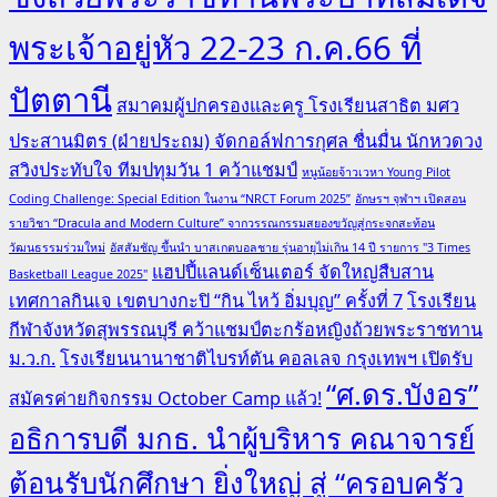
พระเจ้าอยู่หัว 22-23 ก.ค.66 ที่
ปัตตานี
สมาคมผู้ปกครองและครู โรงเรียนสาธิต มศว
ประสานมิตร (ฝ่ายประถม) จัดกอล์ฟการกุศล ชื่นมื่น นักหวดวง
สวิงประทับใจ ทีมปทุมวัน 1 คว้าแชมป์
หนูน้อยจ้าวเวหา Young Pilot
Coding Challenge: Special Edition ในงาน “NRCT Forum 2025”
อักษรฯ จุฬาฯ เปิดสอน
รายวิชา “Dracula and Modern Culture” จากวรรณกรรมสยองขวัญสู่กระจกสะท้อน
วัฒนธรรมร่วมใหม่
อัสสัมชัญ ขึ้นนำ บาสเกตบอลชาย รุ่นอายุไม่เกิน 14 ปี รายการ "3 Times
แฮปปี้แลนด์เซ็นเตอร์ จัดใหญ่สืบสาน
Basketball League 2025"
เทศกาลกินเจ เขตบางกะปิ “กิน ไหว้ อิ่มบุญ” ครั้งที่ 7
โรงเรียน
กีฬาจังหวัดสุพรรณบุรี คว้าแชมป์ตะกร้อหญิงถ้วยพระราชทาน
ม.ว.ก.
โรงเรียนนานาชาติไบรท์ตัน คอลเลจ กรุงเทพฯ เปิดรับ
“ศ.ดร.บังอร”
สมัครค่ายกิจกรรม October Camp แล้ว!
อธิการบดี มกธ. นำผู้บริหาร คณาจารย์
ต้อนรับนักศึกษา ยิ่งใหญ่ สู่ “ครอบครัว