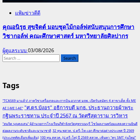
แฟ้มข่าวดีดี
คุณอนิรุธ สุขจิตต์ มอบชุดไม้กอล์ฟสนับสนุนการศึกษา
วิชากอล์ฟ คณะศึกษาศาสตร์ มหาวิทยาลัยศิลปากร
ผู้ดูแลระบบ
03/08/2026
Search
for:
Tags
"TCAS69 มาแล้ว! ภาควิชาเครื่องกลและการบิน-อวกาศ มจพ. เปิดรับสมัคร 4 สาขาเด็ด ทั้ง ME
"ศ.ดร.บังอร" อธิการบดี มกธ. ประธานถวายผ้าพระ
AE I-ME I-AE"
กฐินพระราชทาน ประจำปี 2567 ณ วัดศรีสุดาราม วรวิหาร
"สมจิต บุญคงเสน" ผู้อำนวยการโรงเรียนกีฬาจังหวัดสุพรรณบุรี โชว์ผลงานพร้อมแสดงความยินดี
ต่อผลงานระดับชาติและนานาชาติ
32 ทุน พสวท. ป.ตรี–โท–เอก ศึกษาต่อต่างประเทศ ปี 2569
(ประเภทคัดเลือกเพิ่มเติม)
100 ทุน สควค. (ป.ตรี–โท) ปี 2569 สสวท. เฟ้นหา “ครู SMT รุ่นใหม่”