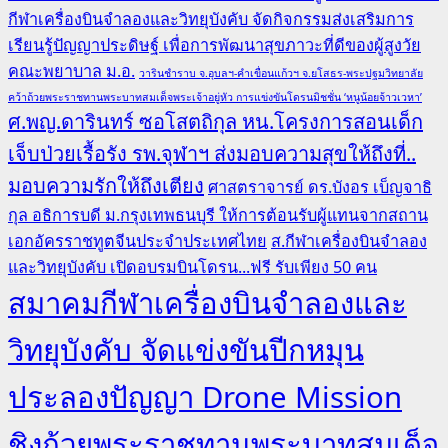
กีฬาเครื่องบินจำลองและวิทยุบังคับ จัดกิจกรรมส่งเสริมการ
เรียนรู้ปัญญาประดิษฐ์ เพื่อการพัฒนาสุขภาวะที่ดีของผู้สูงวัย
คณะพยาบาล ม.อ.
วารินชำราบ จ.อุบลฯ-คำเขื่อนแก้วฯ จ.ยโสธร-พระปฐมวิทยาลัย
คว้าถ้วยพระราชทานพระบาทสมเด็จพระเจ้าอยู่หัว การแข่งขันโดรนมิชชั่น ‘หนูน้อยจ้าวเวหา’
ศ.พญ.ดารินทร์ ซอโสตถิกุล หน.โครงการสอนเด็ก
เจ็บป่วยเรื้อรัง รพ.จุฬาฯ ส่งมอบความสุขให้ถึงที่..
มอบความรักให้ถึงเตียง
ศาสตราจารย์ ดร.บังอร เบ็ญจาธิ
กุล อธิการบดี ม.กรุงเทพธนบุรี ให้การต้อนรับผู้แทนจากสถาน
เอกอัครราชทูตจีนประจำประเทศไทย
ส.กีฬาเครื่องบินจำลอง
และวิทยุบังคับ เปิดอบรมบินโดรน...ฟรี รับเพียง 50 คน
สมาคมกีฬาเครื่องบินจำลองและ
วิทยุบังคับ จัดแข่งขันปีกหมุน
ประลองปัญญา Drone Mission
ชิงถ้วยพระราชทานพระบาทสมเด็จ