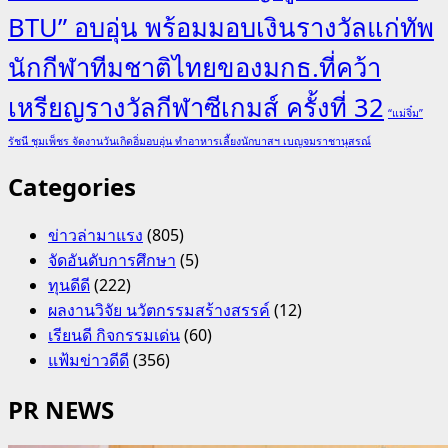
BTU” อบอุ่น พร้อมมอบเงินรางวัลแก่ทัพ
นักกีฬาทีมชาติไทยของมกธ.ที่คว้า
เหรียญรางวัลกีฬาซีเกมส์ ครั้งที่ 32
“แม่จิ๋ม”
รัชนี ชุมเพ็ชร จัดงานวันเกิดอิ่มอบอุ่น ทำอาหารเลี้ยงนักบาสฯ เบญจมราชานุสรณ์
Categories
ข่าวล่ามาแรง
(805)
จัดอันดับการศึกษา
(5)
ทุนดีดี
(222)
ผลงานวิจัย นวัตกรรมสร้างสรรค์
(12)
เรียนดี กิจกรรมเด่น
(60)
แฟ้มข่าวดีดี
(356)
PR NEWS