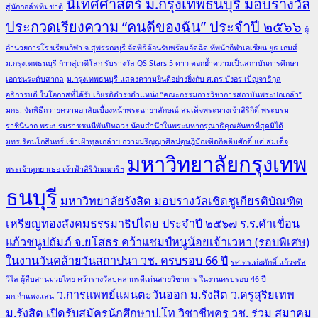
นิเทศศาสตร์ ม.กรุงเทพธนบุรี มอบรางวัล
สู่นักกอล์ฟทีมชาติ
ประกวดเรียงความ “คนดีของฉัน” ประจำปี ๒๕๖๖
ผู้
อำนวยการโรงเรียนกีฬา จ.สุพรรณบุรี จัดพิธีต้อนรับพร้อมอัดฉีด ทัพนักกีฬาเอเชียน ยูธ เกมส์
ม.กรุงเทพธนบุรี ก้าวสู่เวทีโลก รับรางวัล QS Stars 5 ดาว ตอกย้ำความเป็นสถาบันการศึกษา
เอกชนระดับสากล
ม.กรุงเทพธนบุรี แสดงความยินดีอย่างยิ่งกับ ศ.ดร.บังอร เบ็ญจาธิกุล
อธิการบดี ในโอกาสที่ได้รับเกียรติดำรงตำแหน่ง “คณะกรรมการวิชาการสถาบันพระปกเกล้า”
มกธ. จัดพิธีถวายความอาลัยเบื้องหน้าพระฉายาลักษณ์ สมเด็จพระนางเจ้าสิริกิติ์ พระบรม
ราชินีนาถ พระบรมราชชนนีพันปีหลวง น้อมสำนึกในพระมหากรุณาธิคุณอันหาที่สุดมิได้
มทร.รัตนโกสินทร์ เข้าเฝ้าทูลเกล้าฯ ถวายปริญญาศิลปดุษฎีบัณฑิตกิตติมศักดิ์ แด่ สมเด็จ
มหาวิทยาลัยกรุงเทพ
พระเจ้าลูกยาเธอ เจ้าฟ้าสิริวัณณวรีฯ
ธนบุรี
มหาวิทยาลัยรังสิต มอบรางวัลเชิดชูเกียรติบัณฑิต
เหรียญทองสังคมธรรมาธิปไตย ประจำปี ๒๕๖๗
ร.ร.คำเขื่อน
แก้วชนูปถัมภ์ จ.ยโสธร คว้าแชมป์หนูน้อยเจ้าเวหา (รอบพิเศษ)
ในงานวันคล้ายวันสถาปนา วช. ครบรอบ 66 ปี
รศ.ดร.ต่อศักดิ์ แก้วจรัส
วิไล ผู้สืบสานมวยไทย คว้ารางวัลบุคลากรดีเด่นสายวิชาการ ในงานครบรอบ 46 ปี
ว.การแพทย์แผนตะวันออก ม.รังสิต
ว.ครูสุริยเทพ
มก.กำแพงแสน
ม.รังสิต เปิดรับสมัครนักศึกษาป.โท วิชาชีพครู
วช. ร่วม สมาคม