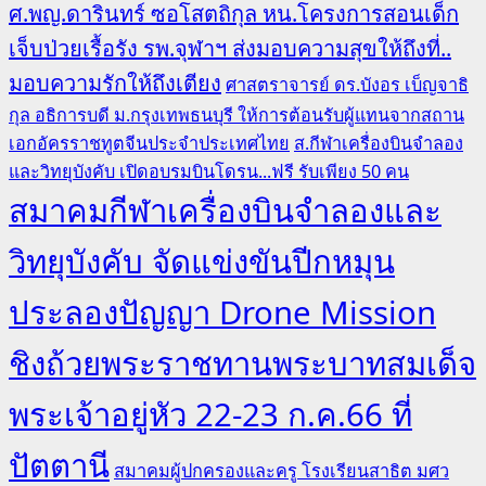
ศ.พญ.ดารินทร์ ซอโสตถิกุล หน.โครงการสอนเด็ก
เจ็บป่วยเรื้อรัง รพ.จุฬาฯ ส่งมอบความสุขให้ถึงที่..
มอบความรักให้ถึงเตียง
ศาสตราจารย์ ดร.บังอร เบ็ญจาธิ
กุล อธิการบดี ม.กรุงเทพธนบุรี ให้การต้อนรับผู้แทนจากสถาน
เอกอัครราชทูตจีนประจำประเทศไทย
ส.กีฬาเครื่องบินจำลอง
และวิทยุบังคับ เปิดอบรมบินโดรน...ฟรี รับเพียง 50 คน
สมาคมกีฬาเครื่องบินจำลองและ
วิทยุบังคับ จัดแข่งขันปีกหมุน
ประลองปัญญา Drone Mission
ชิงถ้วยพระราชทานพระบาทสมเด็จ
พระเจ้าอยู่หัว 22-23 ก.ค.66 ที่
ปัตตานี
สมาคมผู้ปกครองและครู โรงเรียนสาธิต มศว