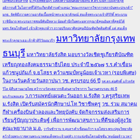
เอกชนระดับสากล
ม.กรุงเทพธนบุรี แสดงความยินดีอย่างยิ่งกับ ศ.ดร.บังอร เบ็ญจาธิกุล
อธิการบดี ในโอกาสที่ได้รับเกียรติดำรงตำแหน่ง “คณะกรรมการวิชาการสถาบันพระปกเกล้า”
มกธ. จัดพิธีถวายความอาลัยเบื้องหน้าพระฉายาลักษณ์ สมเด็จพระนางเจ้าสิริกิติ์ พระบรม
ราชินีนาถ พระบรมราชชนนีพันปีหลวง น้อมสำนึกในพระมหากรุณาธิคุณอันหาที่สุดมิได้
มทร.รัตนโกสินทร์ เข้าเฝ้าทูลเกล้าฯ ถวายปริญญาศิลปดุษฎีบัณฑิตกิตติมศักดิ์ แด่ สมเด็จ
มหาวิทยาลัยกรุงเทพ
พระเจ้าลูกยาเธอ เจ้าฟ้าสิริวัณณวรีฯ
ธนบุรี
มหาวิทยาลัยรังสิต มอบรางวัลเชิดชูเกียรติบัณฑิต
เหรียญทองสังคมธรรมาธิปไตย ประจำปี ๒๕๖๗
ร.ร.คำเขื่อน
แก้วชนูปถัมภ์ จ.ยโสธร คว้าแชมป์หนูน้อยเจ้าเวหา (รอบพิเศษ)
ในงานวันคล้ายวันสถาปนา วช. ครบรอบ 66 ปี
รศ.ดร.ต่อศักดิ์ แก้วจรัส
วิไล ผู้สืบสานมวยไทย คว้ารางวัลบุคลากรดีเด่นสายวิชาการ ในงานครบรอบ 46 ปี
ว.การแพทย์แผนตะวันออก ม.รังสิต
ว.ครูสุริยเทพ
มก.กำแพงแสน
ม.รังสิต เปิดรับสมัครนักศึกษาป.โท วิชาชีพครู
วช. ร่วม สมาคม
กีฬาเครื่องบินจำลองและวิทยุบังคับ จัดกิจกรรมส่งเสริมการ
เรียนรู้ปัญญาประดิษฐ์ เพื่อการพัฒนาสุขภาวะที่ดีของผู้สูงวัย
คณะพยาบาล ม.อ.
วารินชำราบ จ.อุบลฯ-คำเขื่อนแก้วฯ จ.ยโสธร-พระปฐมวิทยาลัย
คว้าถ้วยพระราชทานพระบาทสมเด็จพระเจ้าอยู่หัว การแข่งขันโดรนมิชชั่น ‘หนูน้อยจ้าวเวหา’