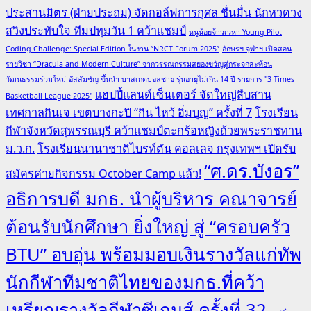
ประสานมิตร (ฝ่ายประถม) จัดกอล์ฟการกุศล ชื่นมื่น นักหวดวง
สวิงประทับใจ ทีมปทุมวัน 1 คว้าแชมป์
หนูน้อยจ้าวเวหา Young Pilot
Coding Challenge: Special Edition ในงาน “NRCT Forum 2025”
อักษรฯ จุฬาฯ เปิดสอน
รายวิชา “Dracula and Modern Culture” จากวรรณกรรมสยองขวัญสู่กระจกสะท้อน
วัฒนธรรมร่วมใหม่
อัสสัมชัญ ขึ้นนำ บาสเกตบอลชาย รุ่นอายุไม่เกิน 14 ปี รายการ "3 Times
แฮปปี้แลนด์เซ็นเตอร์ จัดใหญ่สืบสาน
Basketball League 2025"
เทศกาลกินเจ เขตบางกะปิ “กิน ไหว้ อิ่มบุญ” ครั้งที่ 7
โรงเรียน
กีฬาจังหวัดสุพรรณบุรี คว้าแชมป์ตะกร้อหญิงถ้วยพระราชทาน
ม.ว.ก.
โรงเรียนนานาชาติไบรท์ตัน คอลเลจ กรุงเทพฯ เปิดรับ
“ศ.ดร.บังอร”
สมัครค่ายกิจกรรม October Camp แล้ว!
อธิการบดี มกธ. นำผู้บริหาร คณาจารย์
ต้อนรับนักศึกษา ยิ่งใหญ่ สู่ “ครอบครัว
BTU” อบอุ่น พร้อมมอบเงินรางวัลแก่ทัพ
นักกีฬาทีมชาติไทยของมกธ.ที่คว้า
เหรียญรางวัลกีฬาซีเกมส์ ครั้งที่ 32