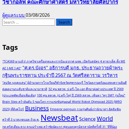
วิชากอล์ฟ คณะศึกษาศาสตร์ มหาวิทยาลัยศิลปากร
ผู้ดูแลระบบ
03/08/2026
Search
for:
Tags
"TCAS69 มาแล้ว! ภาควิชาเครื่องกลและการบิน-อวกาศ มจพ. เปิดรับสมัคร 4 สาขาเด็ด ทั้ง ME
"ศ.ดร.บังอร" อธิการบดี มกธ. ประธานถวายผ้าพระ
AE I-ME I-AE"
กฐินพระราชทาน ประจำปี 2567 ณ วัดศรีสุดาราม วรวิหาร
"สมจิต บุญคงเสน" ผู้อำนวยการโรงเรียนกีฬาจังหวัดสุพรรณบุรี โชว์ผลงานพร้อมแสดงความยินดี
ต่อผลงานระดับชาติและนานาชาติ
32 ทุน พสวท. ป.ตรี–โท–เอก ศึกษาต่อต่างประเทศ ปี 2569
(ประเภทคัดเลือกเพิ่มเติม)
100 ทุน สควค. (ป.ตรี–โท) ปี 2569 สสวท. เฟ้นหา “ครู SMT รุ่นใหม่”
Brain Step คว้าอันดับ 5 ของโลก การแข่งขันหุ่นยนต์ World Robot Olympiad 2025 (WRO
Business
2025) ที่สิงคโปร์
Emperor penguin รวมรุ่นศิษย์เก่านักบาสฯ อัสสัมชัญ
Newsbeat
World
Science
คว้าที่ 3 บาสเกตบอล ถ้วย ค.
กท.คริสเตียน ควง ลูกแม่รำเพย คว้าชัยนัดแรก ฟุตบอลจตุรมิตรสามัคคีครั้งที่ 31 "สี่พี่น้อง