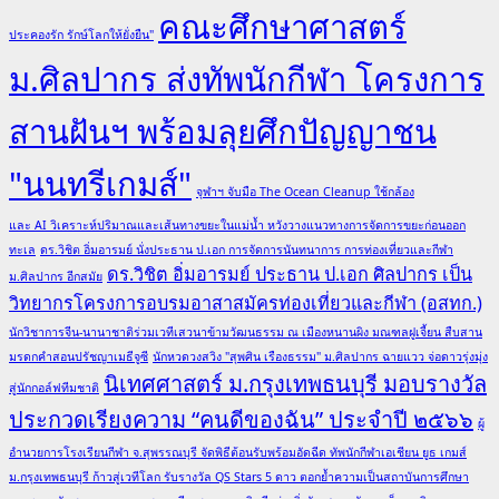
คณะศึกษาศาสตร์
ประคองรัก รักษ์โลกให้ยั่งยืน"
ม.ศิลปากร ส่งทัพนักกีฬา โครงการ
สานฝันฯ พร้อมลุยศึกปัญญาชน
"นนทรีเกมส์"
จุฬาฯ จับมือ The Ocean Cleanup ใช้กล้อง
และ AI วิเคราะห์ปริมาณและเส้นทางขยะในแม่น้ำ หวังวางแนวทางการจัดการขยะก่อนออก
ทะเล
ดร.วิชิต อิ่มอารมย์ นั่งประธาน ป.เอก การจัดการนันทนาการ การท่องเที่ยวและกีฬา
ดร.วิชิต อิ่มอารมย์ ประธาน ป.เอก ศิลปากร เป็น
ม.ศิลปากร อีกสมัย
วิทยากรโครงการอบรมอาสาสมัครท่องเที่ยวและกีฬา (อสทก.)
นักวิชาการจีน-นานาชาติร่วมเวทีเสวนาข้ามวัฒนธรรม ณ เมืองหนานผิง มณฑลฝูเจี้ยน สืบสาน
มรดกคำสอนปรัชญาเมธีจูซี
นักหวดวงสวิง "สุพศิน เรืองธรรม" ม.ศิลปากร ฉายแวว จ่อดาวรุ่งมุ่ง
นิเทศศาสตร์ ม.กรุงเทพธนบุรี มอบรางวัล
สู่นักกอล์ฟทีมชาติ
ประกวดเรียงความ “คนดีของฉัน” ประจำปี ๒๕๖๖
ผู้
อำนวยการโรงเรียนกีฬา จ.สุพรรณบุรี จัดพิธีต้อนรับพร้อมอัดฉีด ทัพนักกีฬาเอเชียน ยูธ เกมส์
ม.กรุงเทพธนบุรี ก้าวสู่เวทีโลก รับรางวัล QS Stars 5 ดาว ตอกย้ำความเป็นสถาบันการศึกษา