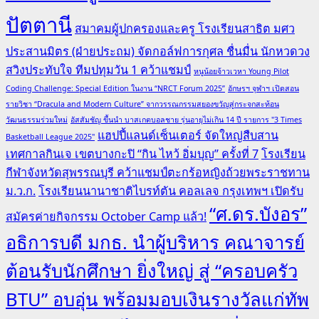
ปัตตานี
สมาคมผู้ปกครองและครู โรงเรียนสาธิต มศว
ประสานมิตร (ฝ่ายประถม) จัดกอล์ฟการกุศล ชื่นมื่น นักหวดวง
สวิงประทับใจ ทีมปทุมวัน 1 คว้าแชมป์
หนูน้อยจ้าวเวหา Young Pilot
Coding Challenge: Special Edition ในงาน “NRCT Forum 2025”
อักษรฯ จุฬาฯ เปิดสอน
รายวิชา “Dracula and Modern Culture” จากวรรณกรรมสยองขวัญสู่กระจกสะท้อน
วัฒนธรรมร่วมใหม่
อัสสัมชัญ ขึ้นนำ บาสเกตบอลชาย รุ่นอายุไม่เกิน 14 ปี รายการ "3 Times
แฮปปี้แลนด์เซ็นเตอร์ จัดใหญ่สืบสาน
Basketball League 2025"
เทศกาลกินเจ เขตบางกะปิ “กิน ไหว้ อิ่มบุญ” ครั้งที่ 7
โรงเรียน
กีฬาจังหวัดสุพรรณบุรี คว้าแชมป์ตะกร้อหญิงถ้วยพระราชทาน
ม.ว.ก.
โรงเรียนนานาชาติไบรท์ตัน คอลเลจ กรุงเทพฯ เปิดรับ
“ศ.ดร.บังอร”
สมัครค่ายกิจกรรม October Camp แล้ว!
อธิการบดี มกธ. นำผู้บริหาร คณาจารย์
ต้อนรับนักศึกษา ยิ่งใหญ่ สู่ “ครอบครัว
BTU” อบอุ่น พร้อมมอบเงินรางวัลแก่ทัพ