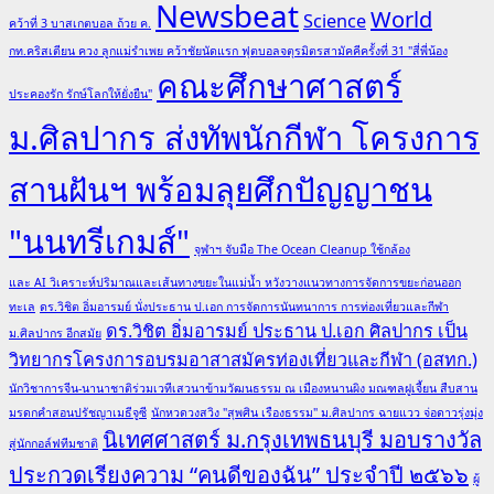
Newsbeat
World
Science
คว้าที่ 3 บาสเกตบอล ถ้วย ค.
กท.คริสเตียน ควง ลูกแม่รำเพย คว้าชัยนัดแรก ฟุตบอลจตุรมิตรสามัคคีครั้งที่ 31 "สี่พี่น้อง
คณะศึกษาศาสตร์
ประคองรัก รักษ์โลกให้ยั่งยืน"
ม.ศิลปากร ส่งทัพนักกีฬา โครงการ
สานฝันฯ พร้อมลุยศึกปัญญาชน
"นนทรีเกมส์"
จุฬาฯ จับมือ The Ocean Cleanup ใช้กล้อง
และ AI วิเคราะห์ปริมาณและเส้นทางขยะในแม่น้ำ หวังวางแนวทางการจัดการขยะก่อนออก
ทะเล
ดร.วิชิต อิ่มอารมย์ นั่งประธาน ป.เอก การจัดการนันทนาการ การท่องเที่ยวและกีฬา
ดร.วิชิต อิ่มอารมย์ ประธาน ป.เอก ศิลปากร เป็น
ม.ศิลปากร อีกสมัย
วิทยากรโครงการอบรมอาสาสมัครท่องเที่ยวและกีฬา (อสทก.)
นักวิชาการจีน-นานาชาติร่วมเวทีเสวนาข้ามวัฒนธรรม ณ เมืองหนานผิง มณฑลฝูเจี้ยน สืบสาน
มรดกคำสอนปรัชญาเมธีจูซี
นักหวดวงสวิง "สุพศิน เรืองธรรม" ม.ศิลปากร ฉายแวว จ่อดาวรุ่งมุ่ง
นิเทศศาสตร์ ม.กรุงเทพธนบุรี มอบรางวัล
สู่นักกอล์ฟทีมชาติ
ประกวดเรียงความ “คนดีของฉัน” ประจำปี ๒๕๖๖
ผู้