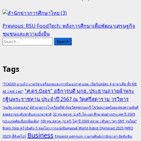
Post
Previous:
RSU FoodTech: พลังการศึกษาเพื่อพัฒนาเศรษฐกิจ
ชุมชนและความยั่งยืน
navigation
Search
for:
Tags
"TCAS69 มาแล้ว! ภาควิชาเครื่องกลและการบิน-อวกาศ มจพ. เปิดรับสมัคร 4 สาขาเด็ด ทั้ง ME
"ศ.ดร.บังอร" อธิการบดี มกธ. ประธานถวายผ้าพระ
AE I-ME I-AE"
กฐินพระราชทาน ประจำปี 2567 ณ วัดศรีสุดาราม วรวิหาร
"สมจิต บุญคงเสน" ผู้อำนวยการโรงเรียนกีฬาจังหวัดสุพรรณบุรี โชว์ผลงานพร้อมแสดงความยินดี
ต่อผลงานระดับชาติและนานาชาติ
32 ทุน พสวท. ป.ตรี–โท–เอก ศึกษาต่อต่างประเทศ ปี 2569
(ประเภทคัดเลือกเพิ่มเติม)
100 ทุน สควค. (ป.ตรี–โท) ปี 2569 สสวท. เฟ้นหา “ครู SMT รุ่นใหม่”
Brain Step คว้าอันดับ 5 ของโลก การแข่งขันหุ่นยนต์ World Robot Olympiad 2025 (WRO
Business
2025) ที่สิงคโปร์
Emperor penguin รวมรุ่นศิษย์เก่านักบาสฯ อัสสัมชัญ