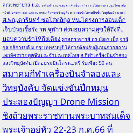
คณะพยาบาล ม.อ.
วารินชำราบ จ.อุบลฯ-คำเขื่อนแก้วฯ จ.ยโสธร-พระปฐมวิทยาลัย
คว้าถ้วยพระราชทานพระบาทสมเด็จพระเจ้าอยู่หัว การแข่งขันโดรนมิชชั่น ‘หนูน้อยจ้าวเวหา’
ศ.พญ.ดารินทร์ ซอโสตถิกุล หน.โครงการสอนเด็ก
เจ็บป่วยเรื้อรัง รพ.จุฬาฯ ส่งมอบความสุขให้ถึงที่..
มอบความรักให้ถึงเตียง
ศาสตราจารย์ ดร.บังอร เบ็ญจาธิ
กุล อธิการบดี ม.กรุงเทพธนบุรี ให้การต้อนรับผู้แทนจากสถาน
เอกอัครราชทูตจีนประจำประเทศไทย
ส.กีฬาเครื่องบินจำลอง
และวิทยุบังคับ เปิดอบรมบินโดรน...ฟรี รับเพียง 50 คน
สมาคมกีฬาเครื่องบินจำลองและ
วิทยุบังคับ จัดแข่งขันปีกหมุน
ประลองปัญญา Drone Mission
ชิงถ้วยพระราชทานพระบาทสมเด็จ
พระเจ้าอยู่หัว 22-23 ก.ค.66 ที่