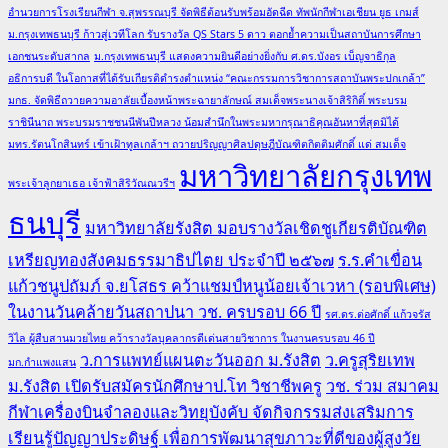
อำนวยการโรงเรียนกีฬา จ.สุพรรณบุรี จัดพิธีต้อนรับพร้อมอัดฉีด ทัพนักกีฬาเอเชียน ยูธ เกมส์
ม.กรุงเทพธนบุรี ก้าวสู่เวทีโลก รับรางวัล QS Stars 5 ดาว ตอกย้ำความเป็นสถาบันการศึกษา
เอกชนระดับสากล
ม.กรุงเทพธนบุรี แสดงความยินดีอย่างยิ่งกับ ศ.ดร.บังอร เบ็ญจาธิกุล
อธิการบดี ในโอกาสที่ได้รับเกียรติดำรงตำแหน่ง “คณะกรรมการวิชาการสถาบันพระปกเกล้า”
มกธ. จัดพิธีถวายความอาลัยเบื้องหน้าพระฉายาลักษณ์ สมเด็จพระนางเจ้าสิริกิติ์ พระบรม
ราชินีนาถ พระบรมราชชนนีพันปีหลวง น้อมสำนึกในพระมหากรุณาธิคุณอันหาที่สุดมิได้
มทร.รัตนโกสินทร์ เข้าเฝ้าทูลเกล้าฯ ถวายปริญญาศิลปดุษฎีบัณฑิตกิตติมศักดิ์ แด่ สมเด็จ
มหาวิทยาลัยกรุงเทพ
พระเจ้าลูกยาเธอ เจ้าฟ้าสิริวัณณวรีฯ
ธนบุรี
มหาวิทยาลัยรังสิต มอบรางวัลเชิดชูเกียรติบัณฑิต
เหรียญทองสังคมธรรมาธิปไตย ประจำปี ๒๕๖๗
ร.ร.คำเขื่อน
แก้วชนูปถัมภ์ จ.ยโสธร คว้าแชมป์หนูน้อยเจ้าเวหา (รอบพิเศษ)
ในงานวันคล้ายวันสถาปนา วช. ครบรอบ 66 ปี
รศ.ดร.ต่อศักดิ์ แก้วจรัส
วิไล ผู้สืบสานมวยไทย คว้ารางวัลบุคลากรดีเด่นสายวิชาการ ในงานครบรอบ 46 ปี
ว.การแพทย์แผนตะวันออก ม.รังสิต
ว.ครูสุริยเทพ
มก.กำแพงแสน
ม.รังสิต เปิดรับสมัครนักศึกษาป.โท วิชาชีพครู
วช. ร่วม สมาคม
กีฬาเครื่องบินจำลองและวิทยุบังคับ จัดกิจกรรมส่งเสริมการ
เรียนรู้ปัญญาประดิษฐ์ เพื่อการพัฒนาสุขภาวะที่ดีของผู้สูงวัย