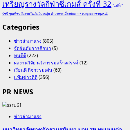
เหรียญรางวัลกีฬาซีเกมส์ ครั้งที่ 32
“แม่จิ๋ม”
รัชนี ชุมเพ็ชร จัดงานวันเกิดอิ่มอบอุ่น ทำอาหารเลี้ยงนักบาสฯ เบญจมราชานุสรณ์
Categories
ข่าวล่ามาแรง
(805)
จัดอันดับการศึกษา
(5)
ทุนดีดี
(222)
ผลงานวิจัย นวัตกรรมสร้างสรรค์
(12)
เรียนดี กิจกรรมเด่น
(60)
แฟ้มข่าวดีดี
(356)
PR NEWS
ข่าวล่ามาแรง
มหาวิทยาลัยราชภัฏสวนสุนันทา มอบ 29 ทุนแบบต่อ