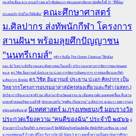
กท.คริสเตียน ควง ลูกแม่รำเพย คว้าชัยนัดแรก ฟุตบอลจตุรมิตรสามัคคีครั้งที่ 31 "สี่พี่น้อง
คณะศึกษาศาสตร์
ประคองรัก รักษ์โลกให้ยั่งยืน"
ม.ศิลปากร ส่งทัพนักกีฬา โครงการ
สานฝันฯ พร้อมลุยศึกปัญญาชน
"นนทรีเกมส์"
จุฬาฯ จับมือ The Ocean Cleanup ใช้กล้อง
และ AI วิเคราะห์ปริมาณและเส้นทางขยะในแม่น้ำ หวังวางแนวทางการจัดการขยะก่อนออก
ทะเล
ดร.วิชิต อิ่มอารมย์ นั่งประธาน ป.เอก การจัดการนันทนาการ การท่องเที่ยวและกีฬา
ดร.วิชิต อิ่มอารมย์ ประธาน ป.เอก ศิลปากร เป็น
ม.ศิลปากร อีกสมัย
วิทยากรโครงการอบรมอาสาสมัครท่องเที่ยวและกีฬา (อสทก.)
นักวิชาการจีน-นานาชาติร่วมเวทีเสวนาข้ามวัฒนธรรม ณ เมืองหนานผิง มณฑลฝูเจี้ยน สืบสาน
มรดกคำสอนปรัชญาเมธีจูซี
นักหวดวงสวิง "สุพศิน เรืองธรรม" ม.ศิลปากร ฉายแวว จ่อดาวรุ่งมุ่ง
นิเทศศาสตร์ ม.กรุงเทพธนบุรี มอบรางวัล
สู่นักกอล์ฟทีมชาติ
ประกวดเรียงความ “คนดีของฉัน” ประจำปี ๒๕๖๖
ผู้
อำนวยการโรงเรียนกีฬา จ.สุพรรณบุรี จัดพิธีต้อนรับพร้อมอัดฉีด ทัพนักกีฬาเอเชียน ยูธ เกมส์
ม.กรุงเทพธนบุรี ก้าวสู่เวทีโลก รับรางวัล QS Stars 5 ดาว ตอกย้ำความเป็นสถาบันการศึกษา