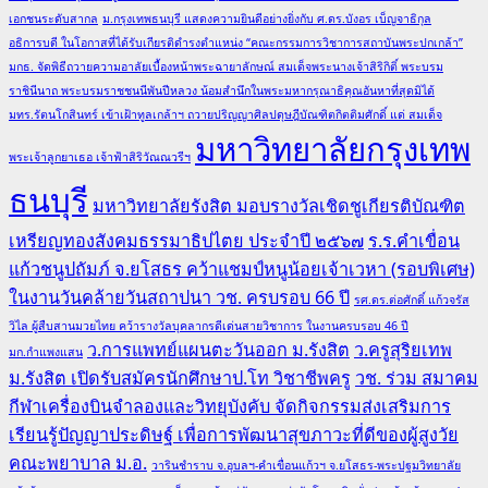
เอกชนระดับสากล
ม.กรุงเทพธนบุรี แสดงความยินดีอย่างยิ่งกับ ศ.ดร.บังอร เบ็ญจาธิกุล
อธิการบดี ในโอกาสที่ได้รับเกียรติดำรงตำแหน่ง “คณะกรรมการวิชาการสถาบันพระปกเกล้า”
มกธ. จัดพิธีถวายความอาลัยเบื้องหน้าพระฉายาลักษณ์ สมเด็จพระนางเจ้าสิริกิติ์ พระบรม
ราชินีนาถ พระบรมราชชนนีพันปีหลวง น้อมสำนึกในพระมหากรุณาธิคุณอันหาที่สุดมิได้
มทร.รัตนโกสินทร์ เข้าเฝ้าทูลเกล้าฯ ถวายปริญญาศิลปดุษฎีบัณฑิตกิตติมศักดิ์ แด่ สมเด็จ
มหาวิทยาลัยกรุงเทพ
พระเจ้าลูกยาเธอ เจ้าฟ้าสิริวัณณวรีฯ
ธนบุรี
มหาวิทยาลัยรังสิต มอบรางวัลเชิดชูเกียรติบัณฑิต
เหรียญทองสังคมธรรมาธิปไตย ประจำปี ๒๕๖๗
ร.ร.คำเขื่อน
แก้วชนูปถัมภ์ จ.ยโสธร คว้าแชมป์หนูน้อยเจ้าเวหา (รอบพิเศษ)
ในงานวันคล้ายวันสถาปนา วช. ครบรอบ 66 ปี
รศ.ดร.ต่อศักดิ์ แก้วจรัส
วิไล ผู้สืบสานมวยไทย คว้ารางวัลบุคลากรดีเด่นสายวิชาการ ในงานครบรอบ 46 ปี
ว.การแพทย์แผนตะวันออก ม.รังสิต
ว.ครูสุริยเทพ
มก.กำแพงแสน
ม.รังสิต เปิดรับสมัครนักศึกษาป.โท วิชาชีพครู
วช. ร่วม สมาคม
กีฬาเครื่องบินจำลองและวิทยุบังคับ จัดกิจกรรมส่งเสริมการ
เรียนรู้ปัญญาประดิษฐ์ เพื่อการพัฒนาสุขภาวะที่ดีของผู้สูงวัย
คณะพยาบาล ม.อ.
วารินชำราบ จ.อุบลฯ-คำเขื่อนแก้วฯ จ.ยโสธร-พระปฐมวิทยาลัย