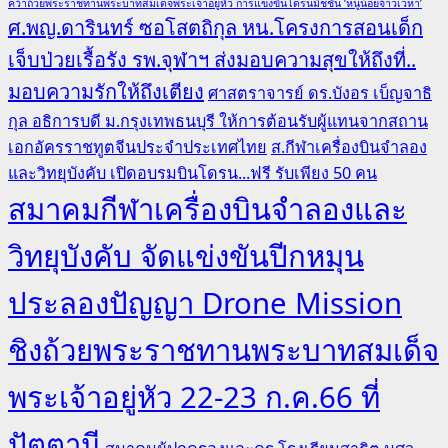
คว้าถ้วยพระราชทานพระบาทสมเด็จพระเจ้าอยู่หัว การแข่งขันโดรนมิชชั่น ‘หนูน้อยจ้าวเวหา’
ศ.พญ.ดารินทร์ ซอโสตถิกุล หน.โครงการสอนเด็ก
เจ็บป่วยเรื้อรัง รพ.จุฬาฯ ส่งมอบความสุขให้ถึงที่..
มอบความรักให้ถึงเตียง
ศาสตราจารย์ ดร.บังอร เบ็ญจาธิ
กุล อธิการบดี ม.กรุงเทพธนบุรี ให้การต้อนรับผู้แทนจากสถาน
เอกอัครราชทูตจีนประจำประเทศไทย
ส.กีฬาเครื่องบินจำลอง
และวิทยุบังคับ เปิดอบรมบินโดรน...ฟรี รับเพียง 50 คน
สมาคมกีฬาเครื่องบินจำลองและ
วิทยุบังคับ จัดแข่งขันปีกหมุน
ประลองปัญญา Drone Mission
ชิงถ้วยพระราชทานพระบาทสมเด็จ
พระเจ้าอยู่หัว 22-23 ก.ค.66 ที่
ปัตตานี