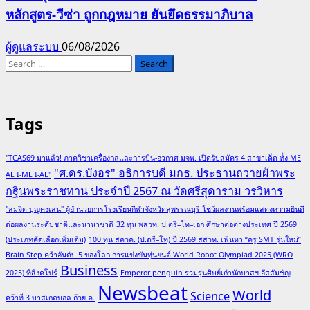
หลักสูตร-วีซ่า ถูกกฎหมาย ยันยึดธรรมาภิบาล
ผู้ดูแลระบบ
06/08/2026
Search
for:
Tags
"TCAS69 มาแล้ว! ภาควิชาเครื่องกลและการบิน-อวกาศ มจพ. เปิดรับสมัคร 4 สาขาเด็ด ทั้ง ME
"ศ.ดร.บังอร" อธิการบดี มกธ. ประธานถวายผ้าพระ
AE I-ME I-AE"
กฐินพระราชทาน ประจำปี 2567 ณ วัดศรีสุดาราม วรวิหาร
"สมจิต บุญคงเสน" ผู้อำนวยการโรงเรียนกีฬาจังหวัดสุพรรณบุรี โชว์ผลงานพร้อมแสดงความยินดี
ต่อผลงานระดับชาติและนานาชาติ
32 ทุน พสวท. ป.ตรี–โท–เอก ศึกษาต่อต่างประเทศ ปี 2569
(ประเภทคัดเลือกเพิ่มเติม)
100 ทุน สควค. (ป.ตรี–โท) ปี 2569 สสวท. เฟ้นหา “ครู SMT รุ่นใหม่”
Brain Step คว้าอันดับ 5 ของโลก การแข่งขันหุ่นยนต์ World Robot Olympiad 2025 (WRO
Business
2025) ที่สิงคโปร์
Emperor penguin รวมรุ่นศิษย์เก่านักบาสฯ อัสสัมชัญ
Newsbeat
World
Science
คว้าที่ 3 บาสเกตบอล ถ้วย ค.