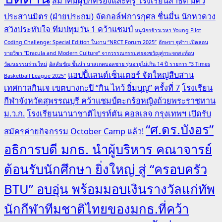
สมาคมผู้ปกครองและครู โรงเรียนสาธิต มศว
ประสานมิตร (ฝ่ายประถม) จัดกอล์ฟการกุศล ชื่นมื่น นักหวดวง
สวิงประทับใจ ทีมปทุมวัน 1 คว้าแชมป์
หนูน้อยจ้าวเวหา Young Pilot
Coding Challenge: Special Edition ในงาน “NRCT Forum 2025”
อักษรฯ จุฬาฯ เปิดสอน
รายวิชา “Dracula and Modern Culture” จากวรรณกรรมสยองขวัญสู่กระจกสะท้อน
วัฒนธรรมร่วมใหม่
อัสสัมชัญ ขึ้นนำ บาสเกตบอลชาย รุ่นอายุไม่เกิน 14 ปี รายการ "3 Times
แฮปปี้แลนด์เซ็นเตอร์ จัดใหญ่สืบสาน
Basketball League 2025"
เทศกาลกินเจ เขตบางกะปิ “กิน ไหว้ อิ่มบุญ” ครั้งที่ 7
โรงเรียน
กีฬาจังหวัดสุพรรณบุรี คว้าแชมป์ตะกร้อหญิงถ้วยพระราชทาน
ม.ว.ก.
โรงเรียนนานาชาติไบรท์ตัน คอลเลจ กรุงเทพฯ เปิดรับ
“ศ.ดร.บังอร”
สมัครค่ายกิจกรรม October Camp แล้ว!
อธิการบดี มกธ. นำผู้บริหาร คณาจารย์
ต้อนรับนักศึกษา ยิ่งใหญ่ สู่ “ครอบครัว
BTU” อบอุ่น พร้อมมอบเงินรางวัลแก่ทัพ
นักกีฬาทีมชาติไทยของมกธ.ที่คว้า