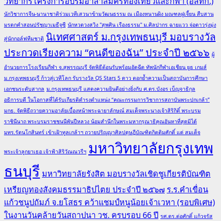
วิทยากรโครงการอบรมอาสาสมัครท่องเที่ยวและกีฬา (อสทก.)
นักวิชาการจีน-นานาชาติร่วมเวทีเสวนาข้ามวัฒนธรรม ณ เมืองหนานผิง มณฑลฝูเจี้ยน สืบสาน
มรดกคำสอนปรัชญาเมธีจูซี
นักหวดวงสวิง "สุพศิน เรืองธรรม" ม.ศิลปากร ฉายแวว จ่อดาวรุ่งมุ่ง
นิเทศศาสตร์ ม.กรุงเทพธนบุรี มอบรางวัล
สู่นักกอล์ฟทีมชาติ
ประกวดเรียงความ “คนดีของฉัน” ประจำปี ๒๕๖๖
ผู้
อำนวยการโรงเรียนกีฬา จ.สุพรรณบุรี จัดพิธีต้อนรับพร้อมอัดฉีด ทัพนักกีฬาเอเชียน ยูธ เกมส์
ม.กรุงเทพธนบุรี ก้าวสู่เวทีโลก รับรางวัล QS Stars 5 ดาว ตอกย้ำความเป็นสถาบันการศึกษา
เอกชนระดับสากล
ม.กรุงเทพธนบุรี แสดงความยินดีอย่างยิ่งกับ ศ.ดร.บังอร เบ็ญจาธิกุล
อธิการบดี ในโอกาสที่ได้รับเกียรติดำรงตำแหน่ง “คณะกรรมการวิชาการสถาบันพระปกเกล้า”
มกธ. จัดพิธีถวายความอาลัยเบื้องหน้าพระฉายาลักษณ์ สมเด็จพระนางเจ้าสิริกิติ์ พระบรม
ราชินีนาถ พระบรมราชชนนีพันปีหลวง น้อมสำนึกในพระมหากรุณาธิคุณอันหาที่สุดมิได้
มทร.รัตนโกสินทร์ เข้าเฝ้าทูลเกล้าฯ ถวายปริญญาศิลปดุษฎีบัณฑิตกิตติมศักดิ์ แด่ สมเด็จ
มหาวิทยาลัยกรุงเทพ
พระเจ้าลูกยาเธอ เจ้าฟ้าสิริวัณณวรีฯ
ธนบุรี
มหาวิทยาลัยรังสิต มอบรางวัลเชิดชูเกียรติบัณฑิต
เหรียญทองสังคมธรรมาธิปไตย ประจำปี ๒๕๖๗
ร.ร.คำเขื่อน
แก้วชนูปถัมภ์ จ.ยโสธร คว้าแชมป์หนูน้อยเจ้าเวหา (รอบพิเศษ)
ในงานวันคล้ายวันสถาปนา วช. ครบรอบ 66 ปี
รศ.ดร.ต่อศักดิ์ แก้วจรัส