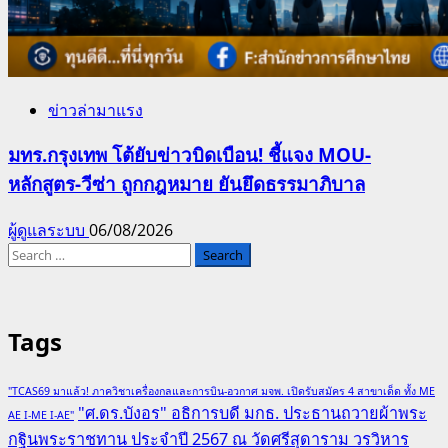
ข่าวล่ามาแรง
มทร.กรุงเทพ โต้ยับข่าวบิดเบือน! ชี้แจง MOU-
หลักสูตร-วีซ่า ถูกกฎหมาย ยันยึดธรรมาภิบาล
ผู้ดูแลระบบ
06/08/2026
Search
for:
Tags
"TCAS69 มาแล้ว! ภาควิชาเครื่องกลและการบิน-อวกาศ มจพ. เปิดรับสมัคร 4 สาขาเด็ด ทั้ง ME
"ศ.ดร.บังอร" อธิการบดี มกธ. ประธานถวายผ้าพระ
AE I-ME I-AE"
กฐินพระราชทาน ประจำปี 2567 ณ วัดศรีสุดาราม วรวิหาร