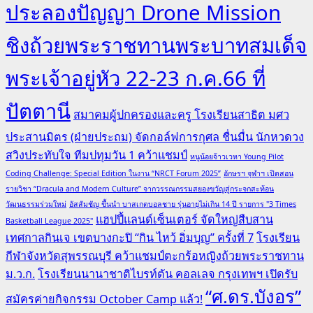
ประลองปัญญา Drone Mission
ชิงถ้วยพระราชทานพระบาทสมเด็จ
พระเจ้าอยู่หัว 22-23 ก.ค.66 ที่
ปัตตานี
สมาคมผู้ปกครองและครู โรงเรียนสาธิต มศว
ประสานมิตร (ฝ่ายประถม) จัดกอล์ฟการกุศล ชื่นมื่น นักหวดวง
สวิงประทับใจ ทีมปทุมวัน 1 คว้าแชมป์
หนูน้อยจ้าวเวหา Young Pilot
Coding Challenge: Special Edition ในงาน “NRCT Forum 2025”
อักษรฯ จุฬาฯ เปิดสอน
รายวิชา “Dracula and Modern Culture” จากวรรณกรรมสยองขวัญสู่กระจกสะท้อน
วัฒนธรรมร่วมใหม่
อัสสัมชัญ ขึ้นนำ บาสเกตบอลชาย รุ่นอายุไม่เกิน 14 ปี รายการ "3 Times
แฮปปี้แลนด์เซ็นเตอร์ จัดใหญ่สืบสาน
Basketball League 2025"
เทศกาลกินเจ เขตบางกะปิ “กิน ไหว้ อิ่มบุญ” ครั้งที่ 7
โรงเรียน
กีฬาจังหวัดสุพรรณบุรี คว้าแชมป์ตะกร้อหญิงถ้วยพระราชทาน
ม.ว.ก.
โรงเรียนนานาชาติไบรท์ตัน คอลเลจ กรุงเทพฯ เปิดรับ
“ศ.ดร.บังอร”
สมัครค่ายกิจกรรม October Camp แล้ว!