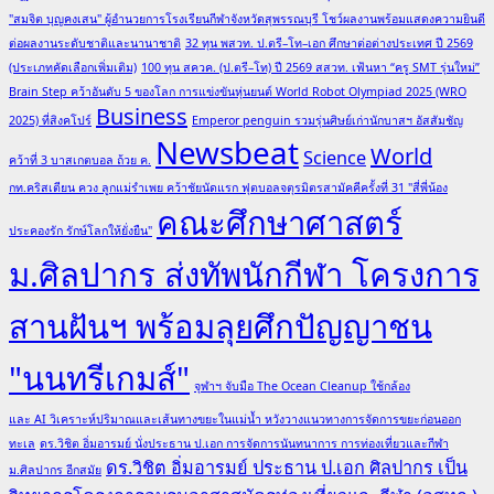
"สมจิต บุญคงเสน" ผู้อำนวยการโรงเรียนกีฬาจังหวัดสุพรรณบุรี โชว์ผลงานพร้อมแสดงความยินดี
ต่อผลงานระดับชาติและนานาชาติ
32 ทุน พสวท. ป.ตรี–โท–เอก ศึกษาต่อต่างประเทศ ปี 2569
(ประเภทคัดเลือกเพิ่มเติม)
100 ทุน สควค. (ป.ตรี–โท) ปี 2569 สสวท. เฟ้นหา “ครู SMT รุ่นใหม่”
Brain Step คว้าอันดับ 5 ของโลก การแข่งขันหุ่นยนต์ World Robot Olympiad 2025 (WRO
Business
2025) ที่สิงคโปร์
Emperor penguin รวมรุ่นศิษย์เก่านักบาสฯ อัสสัมชัญ
Newsbeat
World
Science
คว้าที่ 3 บาสเกตบอล ถ้วย ค.
กท.คริสเตียน ควง ลูกแม่รำเพย คว้าชัยนัดแรก ฟุตบอลจตุรมิตรสามัคคีครั้งที่ 31 "สี่พี่น้อง
คณะศึกษาศาสตร์
ประคองรัก รักษ์โลกให้ยั่งยืน"
ม.ศิลปากร ส่งทัพนักกีฬา โครงการ
สานฝันฯ พร้อมลุยศึกปัญญาชน
"นนทรีเกมส์"
จุฬาฯ จับมือ The Ocean Cleanup ใช้กล้อง
และ AI วิเคราะห์ปริมาณและเส้นทางขยะในแม่น้ำ หวังวางแนวทางการจัดการขยะก่อนออก
ทะเล
ดร.วิชิต อิ่มอารมย์ นั่งประธาน ป.เอก การจัดการนันทนาการ การท่องเที่ยวและกีฬา
ดร.วิชิต อิ่มอารมย์ ประธาน ป.เอก ศิลปากร เป็น
ม.ศิลปากร อีกสมัย