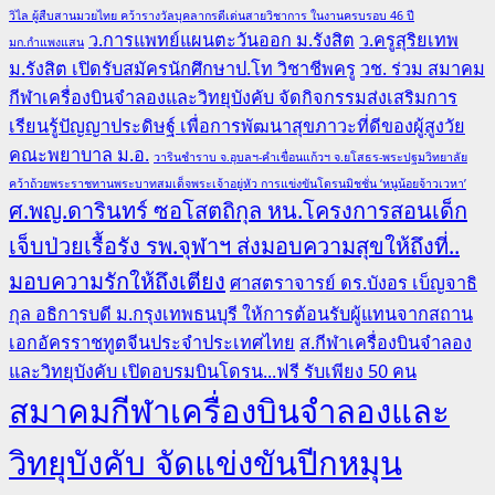
วิไล ผู้สืบสานมวยไทย คว้ารางวัลบุคลากรดีเด่นสายวิชาการ ในงานครบรอบ 46 ปี
ว.การแพทย์แผนตะวันออก ม.รังสิต
ว.ครูสุริยเทพ
มก.กำแพงแสน
ม.รังสิต เปิดรับสมัครนักศึกษาป.โท วิชาชีพครู
วช. ร่วม สมาคม
กีฬาเครื่องบินจำลองและวิทยุบังคับ จัดกิจกรรมส่งเสริมการ
เรียนรู้ปัญญาประดิษฐ์ เพื่อการพัฒนาสุขภาวะที่ดีของผู้สูงวัย
คณะพยาบาล ม.อ.
วารินชำราบ จ.อุบลฯ-คำเขื่อนแก้วฯ จ.ยโสธร-พระปฐมวิทยาลัย
คว้าถ้วยพระราชทานพระบาทสมเด็จพระเจ้าอยู่หัว การแข่งขันโดรนมิชชั่น ‘หนูน้อยจ้าวเวหา’
ศ.พญ.ดารินทร์ ซอโสตถิกุล หน.โครงการสอนเด็ก
เจ็บป่วยเรื้อรัง รพ.จุฬาฯ ส่งมอบความสุขให้ถึงที่..
มอบความรักให้ถึงเตียง
ศาสตราจารย์ ดร.บังอร เบ็ญจาธิ
กุล อธิการบดี ม.กรุงเทพธนบุรี ให้การต้อนรับผู้แทนจากสถาน
เอกอัครราชทูตจีนประจำประเทศไทย
ส.กีฬาเครื่องบินจำลอง
และวิทยุบังคับ เปิดอบรมบินโดรน...ฟรี รับเพียง 50 คน
สมาคมกีฬาเครื่องบินจำลองและ
วิทยุบังคับ จัดแข่งขันปีกหมุน