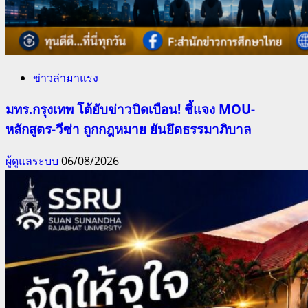
ข่าวล่ามาแรง
มทร.กรุงเทพ โต้ยับข่าวบิดเบือน! ชี้แจง MOU-
หลักสูตร-วีซ่า ถูกกฎหมาย ยันยึดธรรมาภิบาล
ผู้ดูแลระบบ
06/08/2026