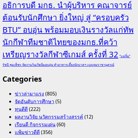
อธิการบดี มกธ. นำผู้บริหาร คณาจารย์
ต้อนรับนักศึกษา ยิ่งใหญ่ สู่ “ครอบครัว
BTU” อบอุ่น พร้อมมอบเงินรางวัลแก่ทัพ
นักกีฬาทีมชาติไทยของมกธ.ที่คว้า
เหรียญรางวัลกีฬาซีเกมส์ ครั้งที่ 32
“แม่จิ๋ม”
รัชนี ชุมเพ็ชร จัดงานวันเกิดอิ่มอบอุ่น ทำอาหารเลี้ยงนักบาสฯ เบญจมราชานุสรณ์
Categories
ข่าวล่ามาแรง
(805)
จัดอันดับการศึกษา
(5)
ทุนดีดี
(222)
ผลงานวิจัย นวัตกรรมสร้างสรรค์
(12)
เรียนดี กิจกรรมเด่น
(60)
แฟ้มข่าวดีดี
(356)