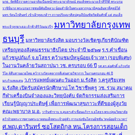
มกธ. จัดพิธีถวายความอาลัยเบื้องหน้าพระฉายาลักษณ์ สมเด็จพระนางเจ้าสิริกิติ์ พระบรม
ราชินีนาถ พระบรมราชชนนีพันปีหลวง น้อมสำนึกในพระมหากรุณาธิคุณอันหาที่สุดมิได้
มทร.รัตนโกสินทร์ เข้าเฝ้าทูลเกล้าฯ ถวายปริญญาศิลปดุษฎีบัณฑิตกิตติมศักดิ์ แด่ สมเด็จ
มหาวิทยาลัยกรุงเทพ
พระเจ้าลูกยาเธอ เจ้าฟ้าสิริวัณณวรีฯ
ธนบุรี
มหาวิทยาลัยรังสิต มอบรางวัลเชิดชูเกียรติบัณฑิต
เหรียญทองสังคมธรรมาธิปไตย ประจำปี ๒๕๖๗
ร.ร.คำเขื่อน
แก้วชนูปถัมภ์ จ.ยโสธร คว้าแชมป์หนูน้อยเจ้าเวหา (รอบพิเศษ)
ในงานวันคล้ายวันสถาปนา วช. ครบรอบ 66 ปี
รศ.ดร.ต่อศักดิ์ แก้วจรัส
วิไล ผู้สืบสานมวยไทย คว้ารางวัลบุคลากรดีเด่นสายวิชาการ ในงานครบรอบ 46 ปี
ว.การแพทย์แผนตะวันออก ม.รังสิต
ว.ครูสุริยเทพ
มก.กำแพงแสน
ม.รังสิต เปิดรับสมัครนักศึกษาป.โท วิชาชีพครู
วช. ร่วม สมาคม
กีฬาเครื่องบินจำลองและวิทยุบังคับ จัดกิจกรรมส่งเสริมการ
เรียนรู้ปัญญาประดิษฐ์ เพื่อการพัฒนาสุขภาวะที่ดีของผู้สูงวัย
คณะพยาบาล ม.อ.
วารินชำราบ จ.อุบลฯ-คำเขื่อนแก้วฯ จ.ยโสธร-พระปฐมวิทยาลัย
คว้าถ้วยพระราชทานพระบาทสมเด็จพระเจ้าอยู่หัว การแข่งขันโดรนมิชชั่น ‘หนูน้อยจ้าวเวหา’
ศ.พญ.ดารินทร์ ซอโสตถิกุล หน.โครงการสอนเด็ก