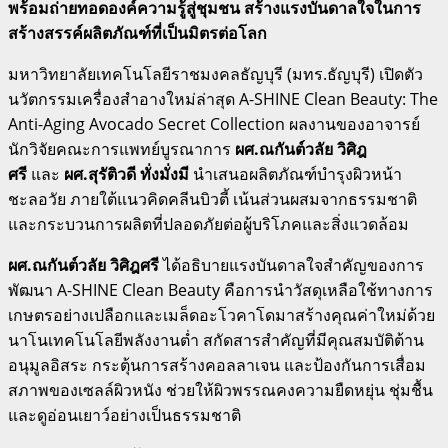
พร้อมถ่ายทอดองค์ความรู้สู่ชุมชน สร้างแรงบันดาลใจในการ
สร้างสรรค์ผลิตภัณฑ์ที่เป็นมิตรต่อโลก
มหาวิทยาลัยเทคโนโลยีราชมงคลธัญบุรี (มทร.ธัญบุรี) เปิดตัว
นวัตกรรมเครื่องสำอางใหม่ล่าสุด A-SHINE Clean Beauty: The
Anti-Aging Avocado Secret Collection ผลงานของอาจารย์
นักวิจัยคณะการแพทย์บูรณาการ
ผศ
.
ณกันต์วลัย วิศิฎ
ศรี
และ
ผศ
.
สุรัติวดี ทั่งมั่งมี
นำเสนอผลิตภัณฑ์บำรุงผิวหน้า
ชะลอวัย ภายใต้แนวคิดคลีนบิวตี้ เน้นส่วนผสมจากธรรมชาติ
และกระบวนการผลิตที่ปลอดภัยต่อผู้บริโภคและสิ่งแวดล้อม
ผศ.
ณกันต์วลัย วิศิฎศรี
ได้อธิบายแรงบันดาลใจสำคัญของการ
พัฒนา A-SHINE Clean Beauty คือการนำวัสดุเหลือใช้ทางการ
เกษตรอย่างเปลือกและเมล็ดอะโวคาโดมาสร้างคุณค่าใหม่ด้วย
นาโนเทคโนโลยีพลังงานต่ำ สกัดสารสำคัญที่มีคุณสมบัติต้าน
อนุมูลอิสระ กระตุ้นการสร้างคอลลาเจน และป้องกันการเสื่อม
สภาพของเซลล์ผิวหนัง ช่วยให้ผิวพรรณคงความยืดหยุ่น ชุ่มชื้น
และดูอ่อนเยาว์อย่างเป็นธรรมชาติ