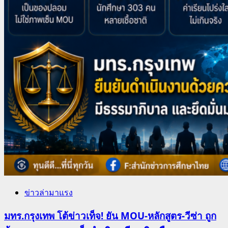
ข่าวล่ามาแรง
มทร.กรุงเทพ โต้ข่าวเท็จ! ยัน MOU-หลักสูตร-วีซ่า ถูก