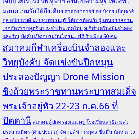
เจ็บป่วยเรื้อรัง รพ.จุฬาฯ ส่งมอบความสุขให้ถึงที่..
มอบความรักให้ถึงเตียง
ศาสตราจารย์ ดร.บังอร เบ็ญจาธิ
กุล อธิการบดี ม.กรุงเทพธนบุรี ให้การต้อนรับผู้แทนจากสถาน
เอกอัครราชทูตจีนประจำประเทศไทย
ส.กีฬาเครื่องบินจำลอง
และวิทยุบังคับ เปิดอบรมบินโดรน...ฟรี รับเพียง 50 คน
สมาคมกีฬาเครื่องบินจำลองและ
วิทยุบังคับ จัดแข่งขันปีกหมุน
ประลองปัญญา Drone Mission
ชิงถ้วยพระราชทานพระบาทสมเด็จ
พระเจ้าอยู่หัว 22-23 ก.ค.66 ที่
ปัตตานี
สมาคมผู้ปกครองและครู โรงเรียนสาธิต มศว
ประสานมิตร (ฝ่ายประถม) จัดกอล์ฟการกุศล ชื่นมื่น นักหวดวง