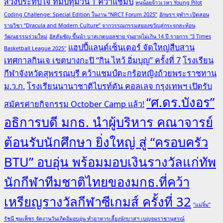
สวิงประทับใจ ทีมปทุมวัน 1 คว้าแชมป์
หนูน้อยจ้าวเวหา Young Pilot
Coding Challenge: Special Edition ในงาน “NRCT Forum 2025”
อักษรฯ จุฬาฯ เปิดสอน
รายวิชา “Dracula and Modern Culture” จากวรรณกรรมสยองขวัญสู่กระจกสะท้อน
วัฒนธรรมร่วมใหม่
อัสสัมชัญ ขึ้นนำ บาสเกตบอลชาย รุ่นอายุไม่เกิน 14 ปี รายการ "3 Times
แฮปปี้แลนด์เซ็นเตอร์ จัดใหญ่สืบสาน
Basketball League 2025"
เทศกาลกินเจ เขตบางกะปิ “กิน ไหว้ อิ่มบุญ” ครั้งที่ 7
โรงเรียน
กีฬาจังหวัดสุพรรณบุรี คว้าแชมป์ตะกร้อหญิงถ้วยพระราชทาน
ม.ว.ก.
โรงเรียนนานาชาติไบรท์ตัน คอลเลจ กรุงเทพฯ เปิดรับ
“ศ.ดร.บังอร”
สมัครค่ายกิจกรรม October Camp แล้ว!
อธิการบดี มกธ. นำผู้บริหาร คณาจารย์
ต้อนรับนักศึกษา ยิ่งใหญ่ สู่ “ครอบครัว
BTU” อบอุ่น พร้อมมอบเงินรางวัลแก่ทัพ
นักกีฬาทีมชาติไทยของมกธ.ที่คว้า
เหรียญรางวัลกีฬาซีเกมส์ ครั้งที่ 32
“แม่จิ๋ม”
รัชนี ชุมเพ็ชร จัดงานวันเกิดอิ่มอบอุ่น ทำอาหารเลี้ยงนักบาสฯ เบญจมราชานุสรณ์