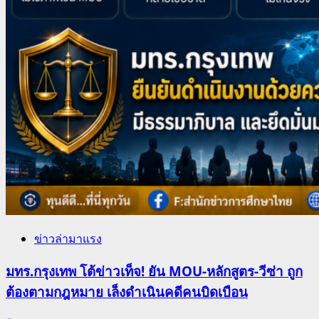
ข่าวล่ามาแรง
มทร.กรุงเทพ โต้ข่าวเท็จ! ยัน MOU-หลักสูตร-วีซ่า ถูก
ต้องตามกฎหมาย เล็งดำเนินคดีคนบิดเบือน