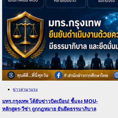
ข่าวล่ามาแรง
มทร.กรุงเทพ โต้ยับข่าวบิดเบือน! ชี้แจง MOU-
หลักสูตร-วีซ่า ถูกกฎหมาย ยันยึดธรรมาภิบาล