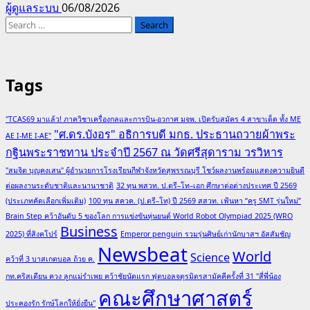
ผู้ดูแลระบบ
06/08/2026
Search
for:
Tags
"TCAS69 มาแล้ว! ภาควิชาเครื่องกลและการบิน-อวกาศ มจพ. เปิดรับสมัคร 4 สาขาเด็ด ทั้ง ME
"ศ.ดร.บังอร" อธิการบดี มกธ. ประธานถวายผ้าพระ
AE I-ME I-AE"
กฐินพระราชทาน ประจำปี 2567 ณ วัดศรีสุดาราม วรวิหาร
"สมจิต บุญคงเสน" ผู้อำนวยการโรงเรียนกีฬาจังหวัดสุพรรณบุรี โชว์ผลงานพร้อมแสดงความยินดี
ต่อผลงานระดับชาติและนานาชาติ
32 ทุน พสวท. ป.ตรี–โท–เอก ศึกษาต่อต่างประเทศ ปี 2569
(ประเภทคัดเลือกเพิ่มเติม)
100 ทุน สควค. (ป.ตรี–โท) ปี 2569 สสวท. เฟ้นหา “ครู SMT รุ่นใหม่”
Brain Step คว้าอันดับ 5 ของโลก การแข่งขันหุ่นยนต์ World Robot Olympiad 2025 (WRO
Business
2025) ที่สิงคโปร์
Emperor penguin รวมรุ่นศิษย์เก่านักบาสฯ อัสสัมชัญ
Newsbeat
World
Science
คว้าที่ 3 บาสเกตบอล ถ้วย ค.
กท.คริสเตียน ควง ลูกแม่รำเพย คว้าชัยนัดแรก ฟุตบอลจตุรมิตรสามัคคีครั้งที่ 31 "สี่พี่น้อง
คณะศึกษาศาสตร์
ประคองรัก รักษ์โลกให้ยั่งยืน"