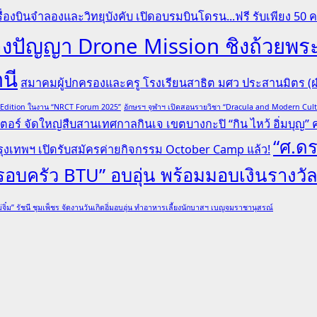
ื่องบินจำลองและวิทยุบังคับ เปิดอบรมบินโดรน...ฟรี รับเพียง 50 
ระลองปัญญา Drone Mission ชิงถ้ว
านี
สมาคมผู้ปกครองและครู โรงเรียนสาธิต มศว ประสานมิตร (ฝ่
l Edition ในงาน “NRCT Forum 2025”
อักษรฯ จุฬาฯ เปิดสอนรายวิชา “Dracula and Modern Cu
ตอร์ จัดใหญ่สืบสานเทศกาลกินเจ เขตบางกะปิ “กิน ไหว้ อิ่มบุญ” ครั
“ศ.ดร
ุงเทพฯ เปิดรับสมัครค่ายกิจกรรม October Camp แล้ว!
“ครอบครัว BTU” อบอุ่น พร้อมมอบเงินรางวั
่จิ๋ม” รัชนี ชุมเพ็ชร จัดงานวันเกิดอิ่มอบอุ่น ทำอาหารเลี้ยงนักบาสฯ เบญจมราชานุสรณ์