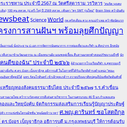
พระราชทาน ประจำปี 2567 ณ วัดศรีสุดาราม วรวิหาร
"สมจิต บุญคง
เติม)
100 ทุน สควค. (ป.ตรี–โท) ปี 2569 สสวท. เฟ้นหา “ครู SMT รุ่นใหม่”
Brain Step คว้าอันดับ
ewsbeat
World
Science
กท.คริสเตียน ควง ลูกแม่รำเพย คว้าชัยนัดแรก
โครงการสานฝันฯ พร้อมลุยศึกปัญญา
ต อิ่มอารมย์ นั่งประธาน ป.เอก การจัดการนันทนาการ การท่องเที่ยวและกีฬา ม.ศิลปากร อีกสมัย
มเวทีเสวนาข้ามวัฒนธรรม ณ เมืองหนานผิง มณฑลฝูเจี้ยน สืบสานมรดกคำสอนปรัชญาเมธีจูซี
นัก
 “คนดีของฉัน” ประจำปี ๒๕๖๖
ผู้อำนวยการโรงเรียนกีฬา จ.สุพรรณบุรี
ย่างยิ่งกับ ศ.ดร.บังอร เบ็ญจาธิกุล อธิการบดี ในโอกาสที่ได้รับเกียรติดำรงตำแหน่ง “คณะ
อันหาที่สุดมิได้
มทร.รัตนโกสินทร์ เข้าเฝ้าทูลเกล้าฯ ถวายปริญญาศิลปดุษฎีบัณฑิตกิตติมศักดิ์
ณฑิตเหรียญทองสังคมธรรมาธิปไตย ประจำปี ๒๕๖๗
ร.ร.คำเขื่อน
ล ผู้สืบสานมวยไทย คว้ารางวัลบุคลากรดีเด่นสายวิชาการ ในงานครบรอบ 46 ปี มก.กำแพงแสน
องและวิทยุบังคับ จัดกิจกรรมส่งเสริมการเรียนรู้ปัญญาประดิษฐ์
ศ.พญ.ดารินทร์ ซอโสตถิกุล
ว การแข่งขันโดรนมิชชั่น ‘หนูน้อยจ้าวเวหา’
ดร.บังอร เบ็ญจาธิกุล อธิการบดี ม.กรุงเทพธนบุรี ให้การต้อนรับ