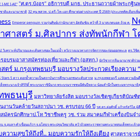
"ศ.ดร.บังอร" อธิการบดี มกธ. ประธานถวายผ้าพระกฐิน
E I-ME I-AE"
ับชาติและนานาชาติ
32 ทุน พสวท. ป.ตรี–โท–เอก ศึกษาต่อต่างประเทศ ปี 2569 (ประเภทคัดเลือกเพิ่ม
N
ness
Emperor penguin รวมรุ่นศิษย์เก่านักบาสฯ อัสสัมชัญ คว้าที่ 3 บาสเกตบอล ถ้วย ค.
ศาสตร์ ม.ศิลปากร ส่งทัพนักกีฬา 
 AI วิเคราะห์ปริมาณและเส้นทางขยะในแม่น้ำ หวังวางแนวทางการจัดการขยะก่อนออกทะเล
ดร.วิชิ
การอบรมอาสาสมัครท่องเที่ยวและกีฬา (อสทก.)
นักวิชาการจีน-นานาชาติร่ว
าสตร์ ม.กรุงเทพธนบุรี มอบรางวัลประกวดเรียงความ
ล QS Stars 5 ดาว ตอกย้ำความเป็นสถาบันการศึกษาเอกชนระดับสากล
ม.กรุงเทพธนบุรี แสดงความยินดีอ
ด็จพระนางเจ้าสิริกิติ์ พระบรมราชินีนาถ พระบรมราชชนนีพันปีหลวง น้อมสำนึกในพระมหากรุณาธิคุณ
ทพธนบุรี
มหาวิทยาลัยรังสิต มอบรางวัลเชิดชูเกียรติบั
 ในงานวันคล้ายวันสถาปนา วช. ครบรอบ 66 ปี
รศ.ดร.ต่อศักดิ์ แก้วจรัสวิไ
รับสมัครนักศึกษาป.โท วิชาชีพครู
วช. ร่วม สมาคมกีฬาเครื่องบินจำล
บ จ.อุบลฯ-คำเขื่อนแก้วฯ จ.ยโสธร-พระปฐมวิทยาลัย คว้าถ้วยพระราชทานพระบาทสมเด็จพระเจ้าอยู่หั
ความสุขให้ถึงที่.. มอบความรักให้ถึงเตียง
ศาสตราจารย์ 