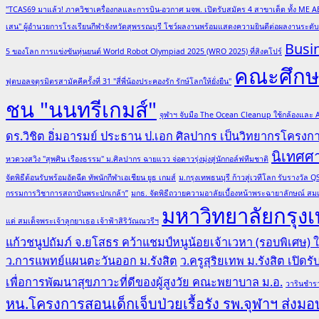
"TCAS69 มาแล้ว! ภาควิชาเครื่องกลและการบิน-อวกาศ มจพ. เปิดรับสมัคร 4 สาขาเด็ด ทั้ง ME A
เสน" ผู้อำนวยการโรงเรียนกีฬาจังหวัดสุพรรณบุรี โชว์ผลงานพร้อมแสดงความยินดีต่อผลงานระด
Busi
5 ของโลก การแข่งขันหุ่นยนต์ World Robot Olympiad 2025 (WRO 2025) ที่สิงคโปร์
คณะศึกษา
ฟุตบอลจตุรมิตรสามัคคีครั้งที่ 31 "สี่พี่น้องประคองรัก รักษ์โลกให้ยั่งยืน"
ชน "นนทรีเกมส์"
จุฬาฯ จับมือ The Ocean Cleanup ใช้กล้องและ
ดร.วิชิต อิ่มอารมย์ ประธาน ป.เอก ศิลปากร เป็นวิทยากรโครง
นิเทศศ
หวดวงสวิง "สุพศิน เรืองธรรม" ม.ศิลปากร ฉายแวว จ่อดาวรุ่งมุ่งสู่นักกอล์ฟทีมชาติ
จัดพิธีต้อนรับพร้อมอัดฉีด ทัพนักกีฬาเอเชียน ยูธ เกมส์
ม.กรุงเทพธนบุรี ก้าวสู่เวทีโลก รับรางวั
กรรมการวิชาการสถาบันพระปกเกล้า”
มกธ. จัดพิธีถวายความอาลัยเบื้องหน้าพระฉายาลักษณ์ สมเ
มหาวิทยาลัยกรุงเ
แด่ สมเด็จพระเจ้าลูกยาเธอ เจ้าฟ้าสิริวัณณวรีฯ
แก้วชนูปถัมภ์ จ.ยโสธร คว้าแชมป์หนูน้อยเจ้าเวหา (รอบพิเศษ)
ว.การแพทย์แผนตะวันออก ม.รังสิต
ว.ครูสุริยเทพ ม.รังสิต เปิด
เพื่อการพัฒนาสุขภาวะที่ดีของผู้สูงวัย คณะพยาบาล ม.อ.
วารินชำรา
หน.โครงการสอนเด็กเจ็บป่วยเรื้อรัง รพ.จุฬาฯ ส่งมอบ