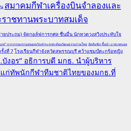
สมาคมกีฬาเครื่องบินจำลองและ
คน
ยพระราชทานพระบาทสมเด็จ
ายประถม) จัดกอล์ฟการกุศล ชื่นมื่น นักหวดวงสวิงประทับใจ
lture” จากวรรณกรรมสยองขวัญสู่กระจกสะท้อนวัฒนธรรมร่วมใหม่
อัสสัมชัญ ขึ้นนำ บาสเกตบอล
้งที่ 7
โรงเรียนกีฬาจังหวัดสุพรรณบุรี คว้าแชมป์ตะกร้อหญิง
.บังอร” อธิการบดี มกธ. นำผู้บริหาร
ลแก่ทัพนักกีฬาทีมชาติไทยของมกธ.ที่