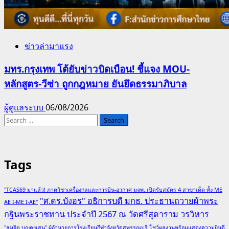
ข่าวล่ามาแรง
มทร.กรุงเทพ โต้ยับข่าวบิดเบือน! ชี้แจง MOU-
หลักสูตร-วีซ่า ถูกกฎหมาย ยันยึดธรรมาภิบาล
ผู้ดูแลระบบ
06/08/2026
Search
for:
Tags
"TCAS69 มาแล้ว! ภาควิชาเครื่องกลและการบิน-อวกาศ มจพ. เปิดรับสมัคร 4 สาขาเด็ด ทั้ง ME
"ศ.ดร.บังอร" อธิการบดี มกธ. ประธานถวายผ้าพระ
AE I-ME I-AE"
กฐินพระราชทาน ประจำปี 2567 ณ วัดศรีสุดาราม วรวิหาร
"สมจิต บุญคงเสน" ผู้อำนวยการโรงเรียนกีฬาจังหวัดสุพรรณบุรี โชว์ผลงานพร้อมแสดงความยินดี