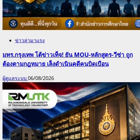
ข่าวล่ามาแรง
มทร.กรุงเทพ โต้ข่าวเท็จ! ยัน MOU-หลักสูตร-วีซ่า ถูก
ต้องตามกฎหมาย เล็งดำเนินคดีคนบิดเบือน
ผู้ดูแลระบบ
06/08/2026