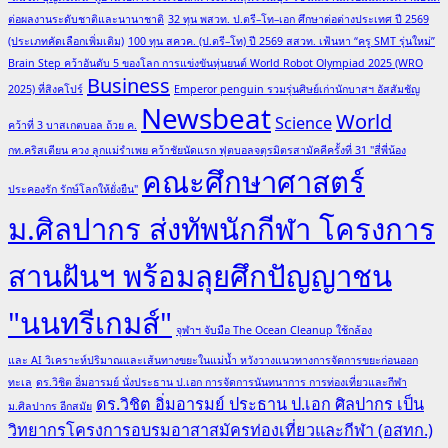
ต่อผลงานระดับชาติและนานาชาติ
32 ทุน พสวท. ป.ตรี–โท–เอก ศึกษาต่อต่างประเทศ ปี 2569
(ประเภทคัดเลือกเพิ่มเติม)
100 ทุน สควค. (ป.ตรี–โท) ปี 2569 สสวท. เฟ้นหา “ครู SMT รุ่นใหม่”
Brain Step คว้าอันดับ 5 ของโลก การแข่งขันหุ่นยนต์ World Robot Olympiad 2025 (WRO
Business
2025) ที่สิงคโปร์
Emperor penguin รวมรุ่นศิษย์เก่านักบาสฯ อัสสัมชัญ
Newsbeat
World
Science
คว้าที่ 3 บาสเกตบอล ถ้วย ค.
กท.คริสเตียน ควง ลูกแม่รำเพย คว้าชัยนัดแรก ฟุตบอลจตุรมิตรสามัคคีครั้งที่ 31 "สี่พี่น้อง
คณะศึกษาศาสตร์
ประคองรัก รักษ์โลกให้ยั่งยืน"
ม.ศิลปากร ส่งทัพนักกีฬา โครงการ
สานฝันฯ พร้อมลุยศึกปัญญาชน
"นนทรีเกมส์"
จุฬาฯ จับมือ The Ocean Cleanup ใช้กล้อง
และ AI วิเคราะห์ปริมาณและเส้นทางขยะในแม่น้ำ หวังวางแนวทางการจัดการขยะก่อนออก
ทะเล
ดร.วิชิต อิ่มอารมย์ นั่งประธาน ป.เอก การจัดการนันทนาการ การท่องเที่ยวและกีฬา
ดร.วิชิต อิ่มอารมย์ ประธาน ป.เอก ศิลปากร เป็น
ม.ศิลปากร อีกสมัย
วิทยากรโครงการอบรมอาสาสมัครท่องเที่ยวและกีฬา (อสทก.)