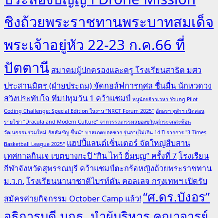
ชิงถ้วยพระราชทานพระบาทสมเด็จ
พระเจ้าอยู่หัว 22-23 ก.ค.66 ที่
ปัตตานี
สมาคมผู้ปกครองและครู โรงเรียนสาธิต มศว
ประสานมิตร (ฝ่ายประถม) จัดกอล์ฟการกุศล ชื่นมื่น นักหวดวง
สวิงประทับใจ ทีมปทุมวัน 1 คว้าแชมป์
หนูน้อยจ้าวเวหา Young Pilot
Coding Challenge: Special Edition ในงาน “NRCT Forum 2025”
อักษรฯ จุฬาฯ เปิดสอน
รายวิชา “Dracula and Modern Culture” จากวรรณกรรมสยองขวัญสู่กระจกสะท้อน
วัฒนธรรมร่วมใหม่
อัสสัมชัญ ขึ้นนำ บาสเกตบอลชาย รุ่นอายุไม่เกิน 14 ปี รายการ "3 Times
แฮปปี้แลนด์เซ็นเตอร์ จัดใหญ่สืบสาน
Basketball League 2025"
เทศกาลกินเจ เขตบางกะปิ “กิน ไหว้ อิ่มบุญ” ครั้งที่ 7
โรงเรียน
กีฬาจังหวัดสุพรรณบุรี คว้าแชมป์ตะกร้อหญิงถ้วยพระราชทาน
ม.ว.ก.
โรงเรียนนานาชาติไบรท์ตัน คอลเลจ กรุงเทพฯ เปิดรับ
“ศ.ดร.บังอร”
สมัครค่ายกิจกรรม October Camp แล้ว!
อธิการบดี มกธ. นำผู้บริหาร คณาจารย์