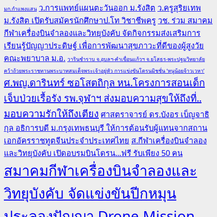
ว.การแพทย์แผนตะวันออก ม.รังสิต
ว.ครูสุริยเทพ
มก.กำแพงแสน
ม.รังสิต เปิดรับสมัครนักศึกษาป.โท วิชาชีพครู
วช. ร่วม สมาคม
กีฬาเครื่องบินจำลองและวิทยุบังคับ จัดกิจกรรมส่งเสริมการ
เรียนรู้ปัญญาประดิษฐ์ เพื่อการพัฒนาสุขภาวะที่ดีของผู้สูงวัย
คณะพยาบาล ม.อ.
วารินชำราบ จ.อุบลฯ-คำเขื่อนแก้วฯ จ.ยโสธร-พระปฐมวิทยาลัย
คว้าถ้วยพระราชทานพระบาทสมเด็จพระเจ้าอยู่หัว การแข่งขันโดรนมิชชั่น ‘หนูน้อยจ้าวเวหา’
ศ.พญ.ดารินทร์ ซอโสตถิกุล หน.โครงการสอนเด็ก
เจ็บป่วยเรื้อรัง รพ.จุฬาฯ ส่งมอบความสุขให้ถึงที่..
มอบความรักให้ถึงเตียง
ศาสตราจารย์ ดร.บังอร เบ็ญจาธิ
กุล อธิการบดี ม.กรุงเทพธนบุรี ให้การต้อนรับผู้แทนจากสถาน
เอกอัครราชทูตจีนประจำประเทศไทย
ส.กีฬาเครื่องบินจำลอง
และวิทยุบังคับ เปิดอบรมบินโดรน...ฟรี รับเพียง 50 คน
สมาคมกีฬาเครื่องบินจำลองและ
วิทยุบังคับ จัดแข่งขันปีกหมุน
ประลองปัญญา Drone Mission