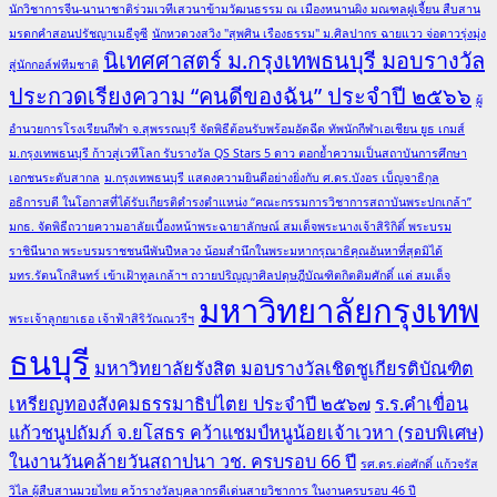
นักวิชาการจีน-นานาชาติร่วมเวทีเสวนาข้ามวัฒนธรรม ณ เมืองหนานผิง มณฑลฝูเจี้ยน สืบสาน
มรดกคำสอนปรัชญาเมธีจูซี
นักหวดวงสวิง "สุพศิน เรืองธรรม" ม.ศิลปากร ฉายแวว จ่อดาวรุ่งมุ่ง
นิเทศศาสตร์ ม.กรุงเทพธนบุรี มอบรางวัล
สู่นักกอล์ฟทีมชาติ
ประกวดเรียงความ “คนดีของฉัน” ประจำปี ๒๕๖๖
ผู้
อำนวยการโรงเรียนกีฬา จ.สุพรรณบุรี จัดพิธีต้อนรับพร้อมอัดฉีด ทัพนักกีฬาเอเชียน ยูธ เกมส์
ม.กรุงเทพธนบุรี ก้าวสู่เวทีโลก รับรางวัล QS Stars 5 ดาว ตอกย้ำความเป็นสถาบันการศึกษา
เอกชนระดับสากล
ม.กรุงเทพธนบุรี แสดงความยินดีอย่างยิ่งกับ ศ.ดร.บังอร เบ็ญจาธิกุล
อธิการบดี ในโอกาสที่ได้รับเกียรติดำรงตำแหน่ง “คณะกรรมการวิชาการสถาบันพระปกเกล้า”
มกธ. จัดพิธีถวายความอาลัยเบื้องหน้าพระฉายาลักษณ์ สมเด็จพระนางเจ้าสิริกิติ์ พระบรม
ราชินีนาถ พระบรมราชชนนีพันปีหลวง น้อมสำนึกในพระมหากรุณาธิคุณอันหาที่สุดมิได้
มทร.รัตนโกสินทร์ เข้าเฝ้าทูลเกล้าฯ ถวายปริญญาศิลปดุษฎีบัณฑิตกิตติมศักดิ์ แด่ สมเด็จ
มหาวิทยาลัยกรุงเทพ
พระเจ้าลูกยาเธอ เจ้าฟ้าสิริวัณณวรีฯ
ธนบุรี
มหาวิทยาลัยรังสิต มอบรางวัลเชิดชูเกียรติบัณฑิต
เหรียญทองสังคมธรรมาธิปไตย ประจำปี ๒๕๖๗
ร.ร.คำเขื่อน
แก้วชนูปถัมภ์ จ.ยโสธร คว้าแชมป์หนูน้อยเจ้าเวหา (รอบพิเศษ)
ในงานวันคล้ายวันสถาปนา วช. ครบรอบ 66 ปี
รศ.ดร.ต่อศักดิ์ แก้วจรัส
วิไล ผู้สืบสานมวยไทย คว้ารางวัลบุคลากรดีเด่นสายวิชาการ ในงานครบรอบ 46 ปี