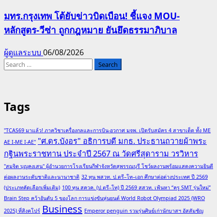
มทร.กรุงเทพ โต้ยับข่าวบิดเบือน! ชี้แจง MOU-
หลักสูตร-วีซ่า ถูกกฎหมาย ยันยึดธรรมาภิบาล
ผู้ดูแลระบบ
06/08/2026
Search
for:
Tags
"TCAS69 มาแล้ว! ภาควิชาเครื่องกลและการบิน-อวกาศ มจพ. เปิดรับสมัคร 4 สาขาเด็ด ทั้ง ME
"ศ.ดร.บังอร" อธิการบดี มกธ. ประธานถวายผ้าพระ
AE I-ME I-AE"
กฐินพระราชทาน ประจำปี 2567 ณ วัดศรีสุดาราม วรวิหาร
"สมจิต บุญคงเสน" ผู้อำนวยการโรงเรียนกีฬาจังหวัดสุพรรณบุรี โชว์ผลงานพร้อมแสดงความยินดี
ต่อผลงานระดับชาติและนานาชาติ
32 ทุน พสวท. ป.ตรี–โท–เอก ศึกษาต่อต่างประเทศ ปี 2569
(ประเภทคัดเลือกเพิ่มเติม)
100 ทุน สควค. (ป.ตรี–โท) ปี 2569 สสวท. เฟ้นหา “ครู SMT รุ่นใหม่”
Brain Step คว้าอันดับ 5 ของโลก การแข่งขันหุ่นยนต์ World Robot Olympiad 2025 (WRO
Business
2025) ที่สิงคโปร์
Emperor penguin รวมรุ่นศิษย์เก่านักบาสฯ อัสสัมชัญ