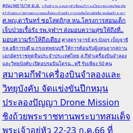
คณะพยาบาล ม.อ.
วารินชำราบ จ.อุบลฯ-คำเขื่อนแก้วฯ จ.ยโสธร-พระปฐมวิทยาลัย
คว้าถ้วยพระราชทานพระบาทสมเด็จพระเจ้าอยู่หัว การแข่งขันโดรนมิชชั่น ‘หนูน้อยจ้าวเวหา’
ศ.พญ.ดารินทร์ ซอโสตถิกุล หน.โครงการสอนเด็ก
เจ็บป่วยเรื้อรัง รพ.จุฬาฯ ส่งมอบความสุขให้ถึงที่..
มอบความรักให้ถึงเตียง
ศาสตราจารย์ ดร.บังอร เบ็ญจาธิ
กุล อธิการบดี ม.กรุงเทพธนบุรี ให้การต้อนรับผู้แทนจากสถาน
เอกอัครราชทูตจีนประจำประเทศไทย
ส.กีฬาเครื่องบินจำลอง
และวิทยุบังคับ เปิดอบรมบินโดรน...ฟรี รับเพียง 50 คน
สมาคมกีฬาเครื่องบินจำลองและ
วิทยุบังคับ จัดแข่งขันปีกหมุน
ประลองปัญญา Drone Mission
ชิงถ้วยพระราชทานพระบาทสมเด็จ
พระเจ้าอยู่หัว 22-23 ก.ค.66 ที่