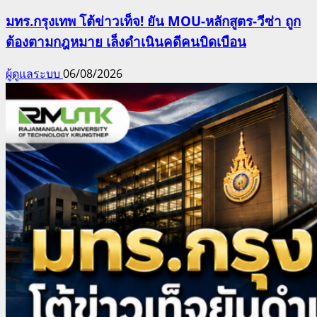
มทร.กรุงเทพ โต้ข่าวเท็จ! ยัน MOU-หลักสูตร-วีซ่า ถูก
ต้องตามกฎหมาย เล็งดำเนินคดีคนบิดเบือน
ผู้ดูแลระบบ
06/08/2026