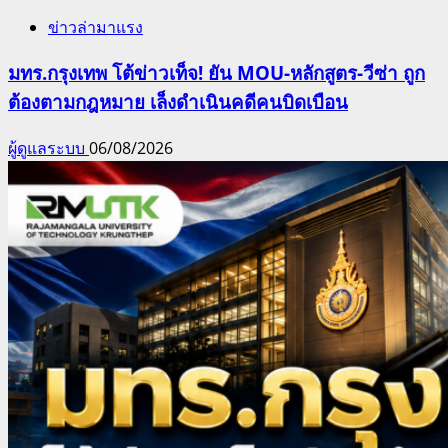
ข่าวล่ามาแรง
มทร.กรุงเทพ โต้ข่าวเท็จ! ยัน MOU-หลักสูตร-วีซ่า ถูก
ต้องตามกฎหมาย เล็งดำเนินคดีคนบิดเบือน
ผู้ดูแลระบบ
06/08/2026