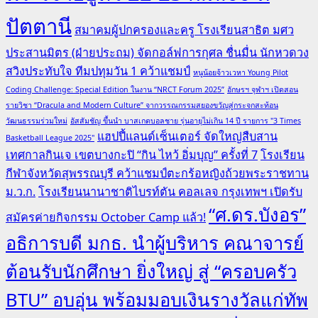
ปัตตานี
สมาคมผู้ปกครองและครู โรงเรียนสาธิต มศว
ประสานมิตร (ฝ่ายประถม) จัดกอล์ฟการกุศล ชื่นมื่น นักหวดวง
สวิงประทับใจ ทีมปทุมวัน 1 คว้าแชมป์
หนูน้อยจ้าวเวหา Young Pilot
Coding Challenge: Special Edition ในงาน “NRCT Forum 2025”
อักษรฯ จุฬาฯ เปิดสอน
รายวิชา “Dracula and Modern Culture” จากวรรณกรรมสยองขวัญสู่กระจกสะท้อน
วัฒนธรรมร่วมใหม่
อัสสัมชัญ ขึ้นนำ บาสเกตบอลชาย รุ่นอายุไม่เกิน 14 ปี รายการ "3 Times
แฮปปี้แลนด์เซ็นเตอร์ จัดใหญ่สืบสาน
Basketball League 2025"
เทศกาลกินเจ เขตบางกะปิ “กิน ไหว้ อิ่มบุญ” ครั้งที่ 7
โรงเรียน
กีฬาจังหวัดสุพรรณบุรี คว้าแชมป์ตะกร้อหญิงถ้วยพระราชทาน
ม.ว.ก.
โรงเรียนนานาชาติไบรท์ตัน คอลเลจ กรุงเทพฯ เปิดรับ
“ศ.ดร.บังอร”
สมัครค่ายกิจกรรม October Camp แล้ว!
อธิการบดี มกธ. นำผู้บริหาร คณาจารย์
ต้อนรับนักศึกษา ยิ่งใหญ่ สู่ “ครอบครัว
BTU” อบอุ่น พร้อมมอบเงินรางวัลแก่ทัพ