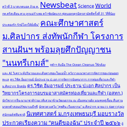
Newsbeat
World
Science
คว้าที่ 3 บาสเกตบอล ถ้วย ค.
กท.คริสเตียน ควง ลูกแม่รำเพย คว้าชัยนัดแรก ฟุตบอลจตุรมิตรสามัคคีครั้งที่ 31 "สี่พี่น้อง
คณะศึกษาศาสตร์
ประคองรัก รักษ์โลกให้ยั่งยืน"
ม.ศิลปากร ส่งทัพนักกีฬา โครงการ
สานฝันฯ พร้อมลุยศึกปัญญาชน
"นนทรีเกมส์"
จุฬาฯ จับมือ The Ocean Cleanup ใช้กล้อง
และ AI วิเคราะห์ปริมาณและเส้นทางขยะในแม่น้ำ หวังวางแนวทางการจัดการขยะก่อนออก
ทะเล
ดร.วิชิต อิ่มอารมย์ นั่งประธาน ป.เอก การจัดการนันทนาการ การท่องเที่ยวและกีฬา
ดร.วิชิต อิ่มอารมย์ ประธาน ป.เอก ศิลปากร เป็น
ม.ศิลปากร อีกสมัย
วิทยากรโครงการอบรมอาสาสมัครท่องเที่ยวและกีฬา (อสทก.)
นักวิชาการจีน-นานาชาติร่วมเวทีเสวนาข้ามวัฒนธรรม ณ เมืองหนานผิง มณฑลฝูเจี้ยน สืบสาน
มรดกคำสอนปรัชญาเมธีจูซี
นักหวดวงสวิง "สุพศิน เรืองธรรม" ม.ศิลปากร ฉายแวว จ่อดาวรุ่งมุ่ง
นิเทศศาสตร์ ม.กรุงเทพธนบุรี มอบรางวัล
สู่นักกอล์ฟทีมชาติ
ประกวดเรียงความ “คนดีของฉัน” ประจำปี ๒๕๖๖
ผู้