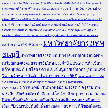
อำนวยการโรงเรียนกีฬา จ.สุพรรณบุรี จัดพิธีต้อนรับพร้อมอัดฉีด ทัพนักกีฬาเอเชียน ยูธ เกมส์
ม.กรุงเทพธนบุรี ก้าวสู่เวทีโลก รับรางวัล QS Stars 5 ดาว ตอกย้ำความเป็นสถาบันการศึกษา
เอกชนระดับสากล
ม.กรุงเทพธนบุรี แสดงความยินดีอย่างยิ่งกับ ศ.ดร.บังอร เบ็ญจาธิกุล
อธิการบดี ในโอกาสที่ได้รับเกียรติดำรงตำแหน่ง “คณะกรรมการวิชาการสถาบันพระปกเกล้า”
มกธ. จัดพิธีถวายความอาลัยเบื้องหน้าพระฉายาลักษณ์ สมเด็จพระนางเจ้าสิริกิติ์ พระบรม
ราชินีนาถ พระบรมราชชนนีพันปีหลวง น้อมสำนึกในพระมหากรุณาธิคุณอันหาที่สุดมิได้
มทร.รัตนโกสินทร์ เข้าเฝ้าทูลเกล้าฯ ถวายปริญญาศิลปดุษฎีบัณฑิตกิตติมศักดิ์ แด่ สมเด็จ
มหาวิทยาลัยกรุงเทพ
พระเจ้าลูกยาเธอ เจ้าฟ้าสิริวัณณวรีฯ
ธนบุรี
มหาวิทยาลัยรังสิต มอบรางวัลเชิดชูเกียรติบัณฑิต
เหรียญทองสังคมธรรมาธิปไตย ประจำปี ๒๕๖๗
ร.ร.คำเขื่อน
แก้วชนูปถัมภ์ จ.ยโสธร คว้าแชมป์หนูน้อยเจ้าเวหา (รอบพิเศษ)
ในงานวันคล้ายวันสถาปนา วช. ครบรอบ 66 ปี
รศ.ดร.ต่อศักดิ์ แก้วจรัส
วิไล ผู้สืบสานมวยไทย คว้ารางวัลบุคลากรดีเด่นสายวิชาการ ในงานครบรอบ 46 ปี
ว.การแพทย์แผนตะวันออก ม.รังสิต
ว.ครูสุริยเทพ
มก.กำแพงแสน
ม.รังสิต เปิดรับสมัครนักศึกษาป.โท วิชาชีพครู
วช. ร่วม สมาคม
กีฬาเครื่องบินจำลองและวิทยุบังคับ จัดกิจกรรมส่งเสริมการ
เรียนรู้ปัญญาประดิษฐ์ เพื่อการพัฒนาสุขภาวะที่ดีของผู้สูงวัย