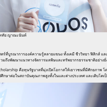
อกหทัย ญาณะนันท์
ตร์ที่บูรณาการองค์ความรู้หลายแขนง ทั้งเคมี ชีววิทยา ฟิสิกส์ แ
 รวมถึงพัฒนาแนวทางจัดการมลพิษและทรัพยากรธรรมชาติอย่างยั่
holarship คือทุนรัฐบาลที่มุ่งเปิดโอกาสให้เยาวชนที่มีศักย
่อไปศึกษาต่อในสถาบันคุณภาพสูงทั้งในและต่างประเทศ และเติบโ