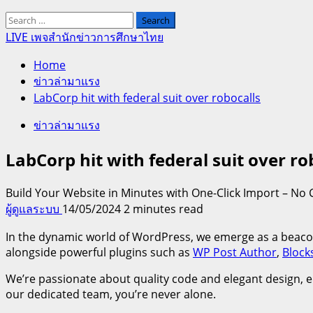
Search
for:
LIVE เพจสำนักข่าวการศึกษาไทย
Home
ข่าวล่ามาแรง
LabCorp hit with federal suit over robocalls
ข่าวล่ามาแรง
LabCorp hit with federal suit over ro
Build Your Website in Minutes with One-Click Import – No 
ผู้ดูแลระบบ
14/05/2024
2 minutes read
In the dynamic world of WordPress, we emerge as a beacon
alongside powerful plugins such as
WP Post Author
,
Block
We’re passionate about quality code and elegant design, e
our dedicated team, you’re never alone.