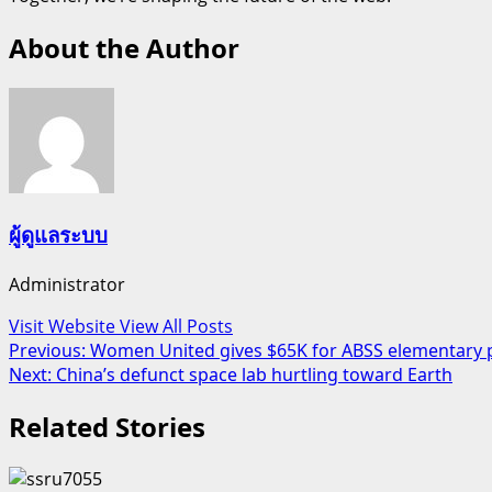
About the Author
ผู้ดูแลระบบ
Administrator
Visit Website
View All Posts
Post
Previous:
Women United gives $65K for ABSS elementary
Next:
China’s defunct space lab hurtling toward Earth
navigation
Related Stories