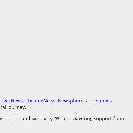
CoverNews
,
ChromeNews
,
Newsphere
, and
Shopical
,
ital journey.
histication and simplicity. With unwavering support from