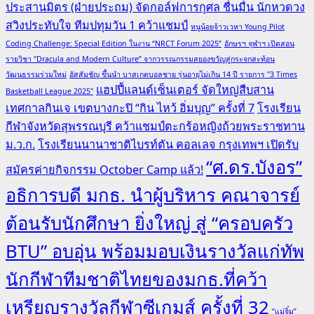
ประสานมิตร (ฝ่ายประถม) จัดกอล์ฟการกุศล ชื่นมื่น นักหวดวง
สวิงประทับใจ ทีมปทุมวัน 1 คว้าแชมป์
หนูน้อยจ้าวเวหา Young Pilot
Coding Challenge: Special Edition ในงาน “NRCT Forum 2025”
อักษรฯ จุฬาฯ เปิดสอน
รายวิชา “Dracula and Modern Culture” จากวรรณกรรมสยองขวัญสู่กระจกสะท้อน
วัฒนธรรมร่วมใหม่
อัสสัมชัญ ขึ้นนำ บาสเกตบอลชาย รุ่นอายุไม่เกิน 14 ปี รายการ "3 Times
แฮปปี้แลนด์เซ็นเตอร์ จัดใหญ่สืบสาน
Basketball League 2025"
เทศกาลกินเจ เขตบางกะปิ “กิน ไหว้ อิ่มบุญ” ครั้งที่ 7
โรงเรียน
กีฬาจังหวัดสุพรรณบุรี คว้าแชมป์ตะกร้อหญิงถ้วยพระราชทาน
ม.ว.ก.
โรงเรียนนานาชาติไบรท์ตัน คอลเลจ กรุงเทพฯ เปิดรับ
“ศ.ดร.บังอร”
สมัครค่ายกิจกรรม October Camp แล้ว!
อธิการบดี มกธ. นำผู้บริหาร คณาจารย์
ต้อนรับนักศึกษา ยิ่งใหญ่ สู่ “ครอบครัว
BTU” อบอุ่น พร้อมมอบเงินรางวัลแก่ทัพ
นักกีฬาทีมชาติไทยของมกธ.ที่คว้า
เหรียญรางวัลกีฬาซีเกมส์ ครั้งที่ 32
“แม่จิ๋ม”