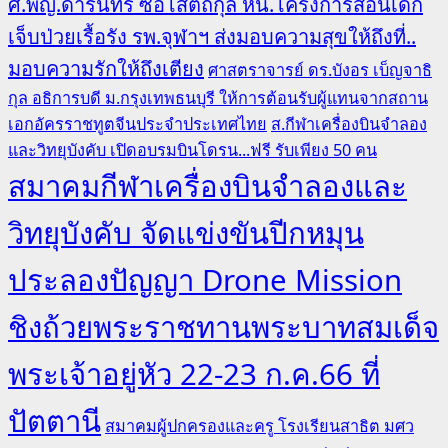
ศ.พญ.ดารินทร์ ซอโสตถิกุล หน.โครงการสอนเด็ก
เจ็บป่วยเรื้อรัง รพ.จุฬาฯ ส่งมอบความสุขให้ถึงที่..
มอบความรักให้ถึงเตียง
ศาสตราจารย์ ดร.บังอร เบ็ญจาธิ
กุล อธิการบดี ม.กรุงเทพธนบุรี ให้การต้อนรับผู้แทนจากสถาน
เอกอัครราชทูตจีนประจำประเทศไทย
ส.กีฬาเครื่องบินจำลอง
และวิทยุบังคับ เปิดอบรมบินโดรน...ฟรี รับเพียง 50 คน
สมาคมกีฬาเครื่องบินจำลองและ
วิทยุบังคับ จัดแข่งขันปีกหมุน
ประลองปัญญา Drone Mission
ชิงถ้วยพระราชทานพระบาทสมเด็จ
พระเจ้าอยู่หัว 22-23 ก.ค.66 ที่
ปัตตานี
สมาคมผู้ปกครองและครู โรงเรียนสาธิต มศว