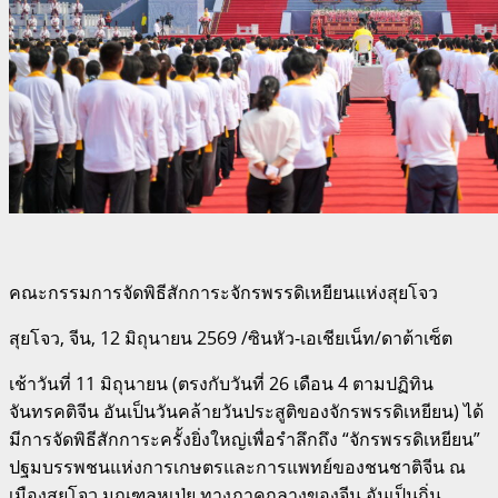
คณะกรรมการจัดพิธีสักการะจักรพรรดิเหยียนแห่งสุยโจว
สุยโจว, จีน, 12 มิถุนายน 2569 /ซินหัว-เอเชียเน็ท/ดาต้าเซ็ต
เช้าวันที่ 11 มิถุนายน (ตรงกับวันที่ 26 เดือน 4 ตามปฏิทิน
จันทรคติจีน อันเป็นวันคล้ายวันประสูติของจักรพรรดิเหยียน) ได้
มีการจัดพิธีสักการะครั้งยิ่งใหญ่เพื่อรำลึกถึง “จักรพรรดิเหยียน”
ปฐมบรรพชนแห่งการเกษตรและการแพทย์ของชนชาติจีน ณ
เมืองสุยโจว มณฑลหูเป่ย ทางภาคกลางของจีน อันเป็นถิ่น