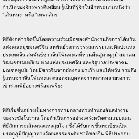
กำเนิดของจักรพรรดิเหยียน ผู้เป็นที่รู้จักในอีกพระนามหนึ่งว่า
“เสินหนง” หรือ “เทพกสิกร”
พิธีดังกล่าวจัดขึ้นโดยความร่วมมือของสำนักงานกิจการไต้หวัน
แห่งคณะมุขมนตรีจีน สหพันธ์วงการวรรณกรรมและศิลปะแห่ง
ประเทศจีน สหพันธ์ชาวจีนโพ้นทะเลที่หวนคืนสู่มาตุภูมิ สมาคม
วัฒนธรรมเหยียน-หวงแห่งประเทศจีน และรัฐบาลประชาชน
มณฑลหูเป่ย โดยมีชาวจีนจากฮ่องกง มาเก๊า และไต้หวัน รวมถึง
ผู้แทนชาวจีนโพ้นทะเล ตลอดจนบุคคลจากหลากหลายวงการ
เข้าร่วมพิธีอย่างพร้อมเพรียง
พิธีเริ่มขึ้นอย่างเป็นทางการท่ามกลางท่วงทำนองอันสง่างาม
ของระฆังโบราณ โดยดำเนินการอย่างเคร่งครัดตามแบบแผน
พิธีสักการะเสินหนงแห่งสุยโจว ซึ่งได้รับการขึ้นทะเบียนเป็น
มรดกภูมิปัญญาทางวัฒนธรรมระดับชาติของจีน พิธีประกอบ