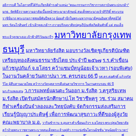
อธิการบดี ในโอกาสที่ได้รับเกียรติดำรงตำแหน่ง “คณะกรรมการวิชาการสถาบันพระปกเกล้า”
มกธ. จัดพิธีถวายความอาลัยเบื้องหน้าพระฉายาลักษณ์ สมเด็จพระนางเจ้าสิริกิติ์ พระบรม
ราชินีนาถ พระบรมราชชนนีพันปีหลวง น้อมสำนึกในพระมหากรุณาธิคุณอันหาที่สุดมิได้
มทร.รัตนโกสินทร์ เข้าเฝ้าทูลเกล้าฯ ถวายปริญญาศิลปดุษฎีบัณฑิตกิตติมศักดิ์ แด่ สมเด็จ
มหาวิทยาลัยกรุงเทพ
พระเจ้าลูกยาเธอ เจ้าฟ้าสิริวัณณวรีฯ
ธนบุรี
มหาวิทยาลัยรังสิต มอบรางวัลเชิดชูเกียรติบัณฑิต
เหรียญทองสังคมธรรมาธิปไตย ประจำปี ๒๕๖๗
ร.ร.คำเขื่อน
แก้วชนูปถัมภ์ จ.ยโสธร คว้าแชมป์หนูน้อยเจ้าเวหา (รอบพิเศษ)
ในงานวันคล้ายวันสถาปนา วช. ครบรอบ 66 ปี
รศ.ดร.ต่อศักดิ์ แก้วจรัส
วิไล ผู้สืบสานมวยไทย คว้ารางวัลบุคลากรดีเด่นสายวิชาการ ในงานครบรอบ 46 ปี
ว.การแพทย์แผนตะวันออก ม.รังสิต
ว.ครูสุริยเทพ
มก.กำแพงแสน
ม.รังสิต เปิดรับสมัครนักศึกษาป.โท วิชาชีพครู
วช. ร่วม สมาคม
กีฬาเครื่องบินจำลองและวิทยุบังคับ จัดกิจกรรมส่งเสริมการ
เรียนรู้ปัญญาประดิษฐ์ เพื่อการพัฒนาสุขภาวะที่ดีของผู้สูงวัย
คณะพยาบาล ม.อ.
วารินชำราบ จ.อุบลฯ-คำเขื่อนแก้วฯ จ.ยโสธร-พระปฐมวิทยาลัย
คว้าถ้วยพระราชทานพระบาทสมเด็จพระเจ้าอยู่หัว การแข่งขันโดรนมิชชั่น ‘หนูน้อยจ้าวเวหา’