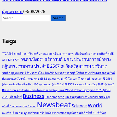
ผู้ดูแลระบบ
03/08/2026
Search
for:
Tags
"TCAS69 มาแล้ว! ภาควิชาเครื่องกลและการบิน-อวกาศ มจพ. เปิดรับสมัคร 4 สาขาเด็ด ทั้ง ME
"ศ.ดร.บังอร" อธิการบดี มกธ. ประธานถวายผ้าพระ
AE I-ME I-AE"
กฐินพระราชทาน ประจำปี 2567 ณ วัดศรีสุดาราม วรวิหาร
"สมจิต บุญคงเสน" ผู้อำนวยการโรงเรียนกีฬาจังหวัดสุพรรณบุรี โชว์ผลงานพร้อมแสดงความยินดี
ต่อผลงานระดับชาติและนานาชาติ
32 ทุน พสวท. ป.ตรี–โท–เอก ศึกษาต่อต่างประเทศ ปี 2569
(ประเภทคัดเลือกเพิ่มเติม)
100 ทุน สควค. (ป.ตรี–โท) ปี 2569 สสวท. เฟ้นหา “ครู SMT รุ่นใหม่”
Brain Step คว้าอันดับ 5 ของโลก การแข่งขันหุ่นยนต์ World Robot Olympiad 2025 (WRO
Business
2025) ที่สิงคโปร์
Emperor penguin รวมรุ่นศิษย์เก่านักบาสฯ อัสสัมชัญ
Newsbeat
World
Science
คว้าที่ 3 บาสเกตบอล ถ้วย ค.
กท.คริสเตียน ควง ลูกแม่รำเพย คว้าชัยนัดแรก ฟุตบอลจตุรมิตรสามัคคีครั้งที่ 31 "สี่พี่น้อง