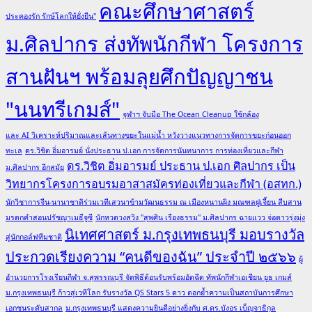
คณะศึกษาศาสตร์
ประคองรัก รักษ์โลกให้ยั่งยืน"
ม.ศิลปากร ส่งทัพนักกีฬา โครงการ
สานฝันฯ พร้อมลุยศึกปัญญาชน
"นนทรีเกมส์"
จุฬาฯ จับมือ The Ocean Cleanup ใช้กล้อง
และ AI วิเคราะห์ปริมาณและเส้นทางขยะในแม่น้ำ หวังวางแนวทางการจัดการขยะก่อนออก
ทะเล
ดร.วิชิต อิ่มอารมย์ นั่งประธาน ป.เอก การจัดการนันทนาการ การท่องเที่ยวและกีฬา
ดร.วิชิต อิ่มอารมย์ ประธาน ป.เอก ศิลปากร เป็น
ม.ศิลปากร อีกสมัย
วิทยากรโครงการอบรมอาสาสมัครท่องเที่ยวและกีฬา (อสทก.)
นักวิชาการจีน-นานาชาติร่วมเวทีเสวนาข้ามวัฒนธรรม ณ เมืองหนานผิง มณฑลฝูเจี้ยน สืบสาน
มรดกคำสอนปรัชญาเมธีจูซี
นักหวดวงสวิง "สุพศิน เรืองธรรม" ม.ศิลปากร ฉายแวว จ่อดาวรุ่งมุ่ง
นิเทศศาสตร์ ม.กรุงเทพธนบุรี มอบรางวัล
สู่นักกอล์ฟทีมชาติ
ประกวดเรียงความ “คนดีของฉัน” ประจำปี ๒๕๖๖
ผู้
อำนวยการโรงเรียนกีฬา จ.สุพรรณบุรี จัดพิธีต้อนรับพร้อมอัดฉีด ทัพนักกีฬาเอเชียน ยูธ เกมส์
ม.กรุงเทพธนบุรี ก้าวสู่เวทีโลก รับรางวัล QS Stars 5 ดาว ตอกย้ำความเป็นสถาบันการศึกษา
เอกชนระดับสากล
ม.กรุงเทพธนบุรี แสดงความยินดีอย่างยิ่งกับ ศ.ดร.บังอร เบ็ญจาธิกุล