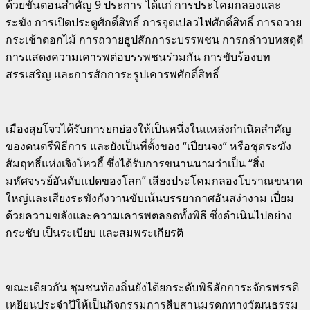
ด้วยขั้นตอนสำคัญ 9 ประการ ได้แก่ การประโคมกลองและ
ระฆัง การเปิดประตูศักดิ์สิทธิ์ การจุดเปลวไฟศักดิ์สิทธิ์ การถวาย
กระเช้าดอกไม้ การถวายธูปสักการะบรรพชน การกล่าวบทสดุดี
การแสดงความเคารพต่อบรรพชนร่วมกัน การขับร้องบท
สรรเสริญ และการสักการะรูปเคารพศักดิ์สิทธิ์
เมืองสุยโจวได้รับการยกย่องให้เป็นหนึ่งในแหล่งกำเนิดสำคัญ
ของดนตรีพิธีการ และยังเป็นที่ตั้งของ “เปียนจง” หรือชุดระฆัง
สัมฤทธิ์แห่งเจิงโหวอี้ ซึ่งได้รับการขนานนามว่าเป็น “สิ่ง
มหัศจรรย์อันดับแปดของโลก” เสียงประโคมกลองโบราณขนาด
ใหญ่และเสียงระฆังกังวานขับเน้นบรรยากาศอันสง่างาม เปี่ยม
ด้วยความขลังและความเคารพตลอดทั้งพิธี ซึ่งดำเนินไปอย่าง
กระชับ เป็นระเบียบ และสมพระเกียรติ
ขณะเดียวกัน ชุมชนท้องถิ่นยังได้ยกระดับพิธีสักการะจักรพรรดิ
เหยียนประจำปีให้เป็นกิจกรรมการสืบสานมรดกทางวัฒนธรรม