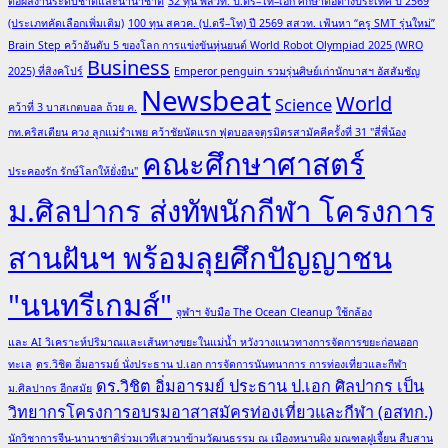
ต่อผลงานระดับชาติและนานาชาติ
32 ทุน พสวท. ป.ตรี–โท–เอก ศึกษาต่อต่างประเทศ ปี 2569
(ประเภทคัดเลือกเพิ่มเติม)
100 ทุน สควค. (ป.ตรี–โท) ปี 2569 สสวท. เฟ้นหา “ครู SMT รุ่นใหม่”
Brain Step คว้าอันดับ 5 ของโลก การแข่งขันหุ่นยนต์ World Robot Olympiad 2025 (WRO
Business
2025) ที่สิงคโปร์
Emperor penguin รวมรุ่นศิษย์เก่านักบาสฯ อัสสัมชัญ
Newsbeat
World
Science
คว้าที่ 3 บาสเกตบอล ถ้วย ค.
กท.คริสเตียน ควง ลูกแม่รำเพย คว้าชัยนัดแรก ฟุตบอลจตุรมิตรสามัคคีครั้งที่ 31 "สี่พี่น้อง
คณะศึกษาศาสตร์
ประคองรัก รักษ์โลกให้ยั่งยืน"
ม.ศิลปากร ส่งทัพนักกีฬา โครงการ
สานฝันฯ พร้อมลุยศึกปัญญาชน
"นนทรีเกมส์"
จุฬาฯ จับมือ The Ocean Cleanup ใช้กล้อง
และ AI วิเคราะห์ปริมาณและเส้นทางขยะในแม่น้ำ หวังวางแนวทางการจัดการขยะก่อนออก
ทะเล
ดร.วิชิต อิ่มอารมย์ นั่งประธาน ป.เอก การจัดการนันทนาการ การท่องเที่ยวและกีฬา
ดร.วิชิต อิ่มอารมย์ ประธาน ป.เอก ศิลปากร เป็น
ม.ศิลปากร อีกสมัย
วิทยากรโครงการอบรมอาสาสมัครท่องเที่ยวและกีฬา (อสทก.)
นักวิชาการจีน-นานาชาติร่วมเวทีเสวนาข้ามวัฒนธรรม ณ เมืองหนานผิง มณฑลฝูเจี้ยน สืบสาน