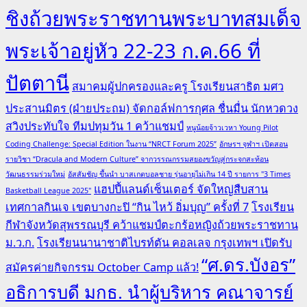
ชิงถ้วยพระราชทานพระบาทสมเด็จ
พระเจ้าอยู่หัว 22-23 ก.ค.66 ที่
ปัตตานี
สมาคมผู้ปกครองและครู โรงเรียนสาธิต มศว
ประสานมิตร (ฝ่ายประถม) จัดกอล์ฟการกุศล ชื่นมื่น นักหวดวง
สวิงประทับใจ ทีมปทุมวัน 1 คว้าแชมป์
หนูน้อยจ้าวเวหา Young Pilot
Coding Challenge: Special Edition ในงาน “NRCT Forum 2025”
อักษรฯ จุฬาฯ เปิดสอน
รายวิชา “Dracula and Modern Culture” จากวรรณกรรมสยองขวัญสู่กระจกสะท้อน
วัฒนธรรมร่วมใหม่
อัสสัมชัญ ขึ้นนำ บาสเกตบอลชาย รุ่นอายุไม่เกิน 14 ปี รายการ "3 Times
แฮปปี้แลนด์เซ็นเตอร์ จัดใหญ่สืบสาน
Basketball League 2025"
เทศกาลกินเจ เขตบางกะปิ “กิน ไหว้ อิ่มบุญ” ครั้งที่ 7
โรงเรียน
กีฬาจังหวัดสุพรรณบุรี คว้าแชมป์ตะกร้อหญิงถ้วยพระราชทาน
ม.ว.ก.
โรงเรียนนานาชาติไบรท์ตัน คอลเลจ กรุงเทพฯ เปิดรับ
“ศ.ดร.บังอร”
สมัครค่ายกิจกรรม October Camp แล้ว!
อธิการบดี มกธ. นำผู้บริหาร คณาจารย์