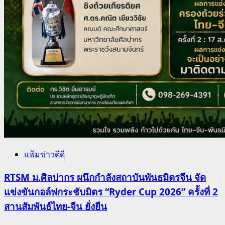
แฟ้มข่าวดีดี
RTSM ม.ศิลปากร ผนึกกำลังสถาบันพันธมิตรจีน จัด
แข่งขันกอล์ฟกระชับมิตร “Ryder Cup 2026” ครั้งที่ 2
สานสัมพันธ์ไทย-จีน ยั่งยืน