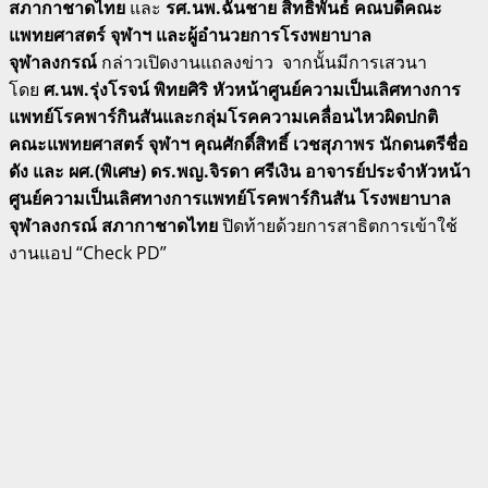
สภากาชาดไทย
และ
รศ.นพ.ฉันชาย สิทธิพันธ์ คณบดีคณะ
แพทยศาสตร์ จุฬาฯ และผู้อำนวยการโรงพยาบาล
จุฬาลงกรณ์
กล่าวเปิดงานแถลงข่าว จากนั้นมีการเสวนา
โดย
ศ.นพ.รุ่งโรจน์ พิทยศิริ หัวหน้าศูนย์ความเป็นเลิศทางการ
แพทย์โรคพาร์กินสันและกลุ่มโรคความเคลื่อนไหวผิดปกติ
คณะแพทยศาสตร์ จุฬาฯ คุณศักดิ์สิทธิ์ เวชสุภาพร นักดนตรีชื่อ
ดัง และ ผศ.(พิเศษ) ดร.พญ.จิรดา ศรีเงิน อาจารย์ประจำหัวหน้า
ศูนย์ความเป็นเลิศทางการแพทย์โรคพาร์กินสัน โรงพยาบาล
จุฬาลงกรณ์ สภากาชาดไทย
ปิดท้ายด้วยการสาธิตการเข้าใช้
งานแอป “Check PD”