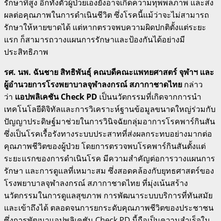
รักษาที่สูง อีกทั้งตัวผู้ป่วยเองยังอาจเกิดความทุพพลภาพ และส่ง
ผลต่อคุณภาพในการดำเนินชีวิต ซึ่งโรคนี้แม้ว่าจะไม่สามารถ
รักษาให้หายขาดได้ แต่หากตรวจพบความผิดปกติตั้งแต่ระยะ
แรก ก็สามารถวางแผนการรักษาและป้องกันได้อย่างมี
ประสิทธิภาพ
รศ. นพ. ฉันชาย สิทธิพันธุ์ คณบดีคณะแพทยศาสตร์ จุฬาฯ และ
ผู้อำนวยการโรงพยาบาลจุฬาลงกรณ์ สภากาชาดไทย
กล่าว
ว่า
แอปพลิเคชัน
Check PD
เป็นนวัตกรรมที่เกิดจากการนำ
เทคโนโลยีดิจิทัลและการวิเคราะห์ฐานข้อมูลขนาดใหญ่ร่วมกับ
ปัญญาประดิษฐ์มาช่วยในการวินิจฉัยกลุ่มอาการโรคพาร์กินสัน
ซึ่งเป็นโรคเรื้อรังทางระบบประสาทที่ส่งผลกระทบอย่างมากต่อ
คุณภาพชีวิตของผู้ป่วย โดยการตรวจพบโรคพาร์กินสันตั้งแต่
ระยะแรกของการดำเนินโรค มีความสำคัญต่อการวางแผนการ
รักษา และการดูแลที่เหมาะสม ซึ่งสอดคล้องกับยุทธศาสตร์ของ
โรงพยาบาลจุฬาลงกรณ์ สภากาชาดไทย ที่มุ่งเน้นสร้าง
นวัตกรรมในการดูแลสุขภาพ การพัฒนาระบบบริการที่ทันสมัย
และเข้าถึงได้ ตลอดจนการยกระดับคุณภาพชีวิตของประชาชน
ซึ่งการพัฒนาแอปพลิเคชัน Check PD นี้ถือเป็นความสำเร็จใน