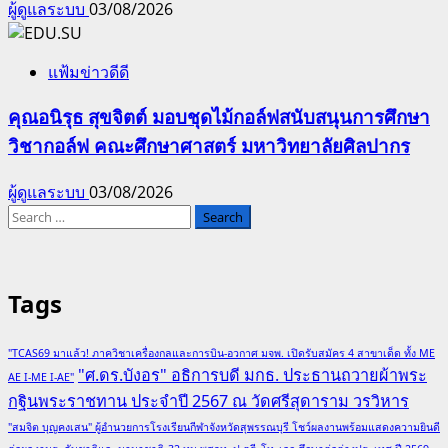
ผู้ดูแลระบบ
03/08/2026
แฟ้มข่าวดีดี
คุณอนิรุธ สุขจิตต์ มอบชุดไม้กอล์ฟสนับสนุนการศึกษา
วิชากอล์ฟ คณะศึกษาศาสตร์ มหาวิทยาลัยศิลปากร
ผู้ดูแลระบบ
03/08/2026
Search
for:
Tags
"TCAS69 มาแล้ว! ภาควิชาเครื่องกลและการบิน-อวกาศ มจพ. เปิดรับสมัคร 4 สาขาเด็ด ทั้ง ME
"ศ.ดร.บังอร" อธิการบดี มกธ. ประธานถวายผ้าพระ
AE I-ME I-AE"
กฐินพระราชทาน ประจำปี 2567 ณ วัดศรีสุดาราม วรวิหาร
"สมจิต บุญคงเสน" ผู้อำนวยการโรงเรียนกีฬาจังหวัดสุพรรณบุรี โชว์ผลงานพร้อมแสดงความยินดี