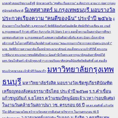
มรดกคำสอนปรัชญาเมธีจูซี
นักหวดวงสวิง "สุพศิน เรืองธรรม" ม.ศิลปากร ฉายแวว จ่อดาวรุ่งมุ่ง
นิเทศศาสตร์ ม.กรุงเทพธนบุรี มอบรางวัล
สู่นักกอล์ฟทีมชาติ
ประกวดเรียงความ “คนดีของฉัน” ประจำปี ๒๕๖๖
ผู้
อำนวยการโรงเรียนกีฬา จ.สุพรรณบุรี จัดพิธีต้อนรับพร้อมอัดฉีด ทัพนักกีฬาเอเชียน ยูธ เกมส์
ม.กรุงเทพธนบุรี ก้าวสู่เวทีโลก รับรางวัล QS Stars 5 ดาว ตอกย้ำความเป็นสถาบันการศึกษา
เอกชนระดับสากล
ม.กรุงเทพธนบุรี แสดงความยินดีอย่างยิ่งกับ ศ.ดร.บังอร เบ็ญจาธิกุล
อธิการบดี ในโอกาสที่ได้รับเกียรติดำรงตำแหน่ง “คณะกรรมการวิชาการสถาบันพระปกเกล้า”
มกธ. จัดพิธีถวายความอาลัยเบื้องหน้าพระฉายาลักษณ์ สมเด็จพระนางเจ้าสิริกิติ์ พระบรม
ราชินีนาถ พระบรมราชชนนีพันปีหลวง น้อมสำนึกในพระมหากรุณาธิคุณอันหาที่สุดมิได้
มทร.รัตนโกสินทร์ เข้าเฝ้าทูลเกล้าฯ ถวายปริญญาศิลปดุษฎีบัณฑิตกิตติมศักดิ์ แด่ สมเด็จ
มหาวิทยาลัยกรุงเทพ
พระเจ้าลูกยาเธอ เจ้าฟ้าสิริวัณณวรีฯ
ธนบุรี
มหาวิทยาลัยรังสิต มอบรางวัลเชิดชูเกียรติบัณฑิต
เหรียญทองสังคมธรรมาธิปไตย ประจำปี ๒๕๖๗
ร.ร.คำเขื่อน
แก้วชนูปถัมภ์ จ.ยโสธร คว้าแชมป์หนูน้อยเจ้าเวหา (รอบพิเศษ)
ในงานวันคล้ายวันสถาปนา วช. ครบรอบ 66 ปี
รศ.ดร.ต่อศักดิ์ แก้วจรัส
วิไล ผู้สืบสานมวยไทย คว้ารางวัลบุคลากรดีเด่นสายวิชาการ ในงานครบรอบ 46 ปี
ว.การแพทย์แผนตะวันออก ม.รังสิต
ว.ครูสุริยเทพ
มก.กำแพงแสน