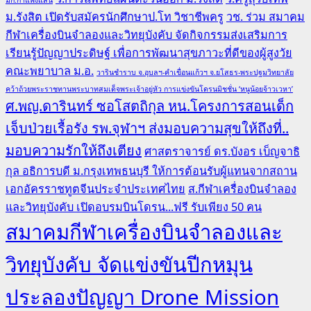
ม.รังสิต เปิดรับสมัครนักศึกษาป.โท วิชาชีพครู
วช. ร่วม สมาคม
กีฬาเครื่องบินจำลองและวิทยุบังคับ จัดกิจกรรมส่งเสริมการ
เรียนรู้ปัญญาประดิษฐ์ เพื่อการพัฒนาสุขภาวะที่ดีของผู้สูงวัย
คณะพยาบาล ม.อ.
วารินชำราบ จ.อุบลฯ-คำเขื่อนแก้วฯ จ.ยโสธร-พระปฐมวิทยาลัย
คว้าถ้วยพระราชทานพระบาทสมเด็จพระเจ้าอยู่หัว การแข่งขันโดรนมิชชั่น ‘หนูน้อยจ้าวเวหา’
ศ.พญ.ดารินทร์ ซอโสตถิกุล หน.โครงการสอนเด็ก
เจ็บป่วยเรื้อรัง รพ.จุฬาฯ ส่งมอบความสุขให้ถึงที่..
มอบความรักให้ถึงเตียง
ศาสตราจารย์ ดร.บังอร เบ็ญจาธิ
กุล อธิการบดี ม.กรุงเทพธนบุรี ให้การต้อนรับผู้แทนจากสถาน
เอกอัครราชทูตจีนประจำประเทศไทย
ส.กีฬาเครื่องบินจำลอง
และวิทยุบังคับ เปิดอบรมบินโดรน...ฟรี รับเพียง 50 คน
สมาคมกีฬาเครื่องบินจำลองและ
วิทยุบังคับ จัดแข่งขันปีกหมุน
ประลองปัญญา Drone Mission