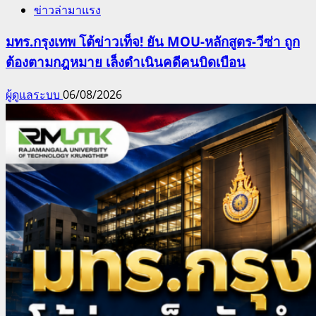
ข่าวล่ามาแรง
มทร.กรุงเทพ โต้ข่าวเท็จ! ยัน MOU-หลักสูตร-วีซ่า ถูก
ต้องตามกฎหมาย เล็งดำเนินคดีคนบิดเบือน
ผู้ดูแลระบบ
06/08/2026