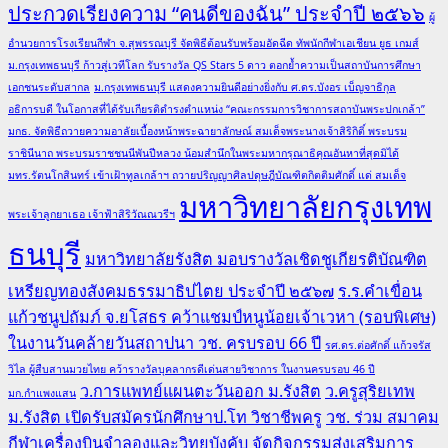
ประกวดเรียงความ “คนดีของฉัน” ประจำปี ๒๕๖๖
ผู้
อำนวยการโรงเรียนกีฬา จ.สุพรรณบุรี จัดพิธีต้อนรับพร้อมอัดฉีด ทัพนักกีฬาเอเชียน ยูธ เกมส์
ม.กรุงเทพธนบุรี ก้าวสู่เวทีโลก รับรางวัล QS Stars 5 ดาว ตอกย้ำความเป็นสถาบันการศึกษา
เอกชนระดับสากล
ม.กรุงเทพธนบุรี แสดงความยินดีอย่างยิ่งกับ ศ.ดร.บังอร เบ็ญจาธิกุล
อธิการบดี ในโอกาสที่ได้รับเกียรติดำรงตำแหน่ง “คณะกรรมการวิชาการสถาบันพระปกเกล้า”
มกธ. จัดพิธีถวายความอาลัยเบื้องหน้าพระฉายาลักษณ์ สมเด็จพระนางเจ้าสิริกิติ์ พระบรม
ราชินีนาถ พระบรมราชชนนีพันปีหลวง น้อมสำนึกในพระมหากรุณาธิคุณอันหาที่สุดมิได้
มทร.รัตนโกสินทร์ เข้าเฝ้าทูลเกล้าฯ ถวายปริญญาศิลปดุษฎีบัณฑิตกิตติมศักดิ์ แด่ สมเด็จ
มหาวิทยาลัยกรุงเทพ
พระเจ้าลูกยาเธอ เจ้าฟ้าสิริวัณณวรีฯ
ธนบุรี
มหาวิทยาลัยรังสิต มอบรางวัลเชิดชูเกียรติบัณฑิต
เหรียญทองสังคมธรรมาธิปไตย ประจำปี ๒๕๖๗
ร.ร.คำเขื่อน
แก้วชนูปถัมภ์ จ.ยโสธร คว้าแชมป์หนูน้อยเจ้าเวหา (รอบพิเศษ)
ในงานวันคล้ายวันสถาปนา วช. ครบรอบ 66 ปี
รศ.ดร.ต่อศักดิ์ แก้วจรัส
วิไล ผู้สืบสานมวยไทย คว้ารางวัลบุคลากรดีเด่นสายวิชาการ ในงานครบรอบ 46 ปี
ว.การแพทย์แผนตะวันออก ม.รังสิต
ว.ครูสุริยเทพ
มก.กำแพงแสน
ม.รังสิต เปิดรับสมัครนักศึกษาป.โท วิชาชีพครู
วช. ร่วม สมาคม
กีฬาเครื่องบินจำลองและวิทยุบังคับ จัดกิจกรรมส่งเสริมการ