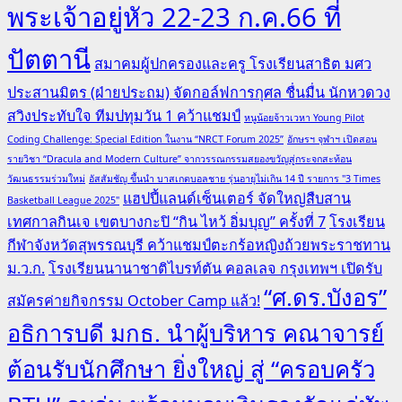
พระเจ้าอยู่หัว 22-23 ก.ค.66 ที่
ปัตตานี
สมาคมผู้ปกครองและครู โรงเรียนสาธิต มศว
ประสานมิตร (ฝ่ายประถม) จัดกอล์ฟการกุศล ชื่นมื่น นักหวดวง
สวิงประทับใจ ทีมปทุมวัน 1 คว้าแชมป์
หนูน้อยจ้าวเวหา Young Pilot
Coding Challenge: Special Edition ในงาน “NRCT Forum 2025”
อักษรฯ จุฬาฯ เปิดสอน
รายวิชา “Dracula and Modern Culture” จากวรรณกรรมสยองขวัญสู่กระจกสะท้อน
วัฒนธรรมร่วมใหม่
อัสสัมชัญ ขึ้นนำ บาสเกตบอลชาย รุ่นอายุไม่เกิน 14 ปี รายการ "3 Times
แฮปปี้แลนด์เซ็นเตอร์ จัดใหญ่สืบสาน
Basketball League 2025"
เทศกาลกินเจ เขตบางกะปิ “กิน ไหว้ อิ่มบุญ” ครั้งที่ 7
โรงเรียน
กีฬาจังหวัดสุพรรณบุรี คว้าแชมป์ตะกร้อหญิงถ้วยพระราชทาน
ม.ว.ก.
โรงเรียนนานาชาติไบรท์ตัน คอลเลจ กรุงเทพฯ เปิดรับ
“ศ.ดร.บังอร”
สมัครค่ายกิจกรรม October Camp แล้ว!
อธิการบดี มกธ. นำผู้บริหาร คณาจารย์
ต้อนรับนักศึกษา ยิ่งใหญ่ สู่ “ครอบครัว