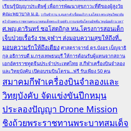
เรียนรู้ปัญญาประดิษฐ์ เพื่อการพัฒนาสุขภาวะที่ดีของผู้สูงวัย
คณะพยาบาล ม.อ.
วารินชำราบ จ.อุบลฯ-คำเขื่อนแก้วฯ จ.ยโสธร-พระปฐมวิทยาลัย
คว้าถ้วยพระราชทานพระบาทสมเด็จพระเจ้าอยู่หัว การแข่งขันโดรนมิชชั่น ‘หนูน้อยจ้าวเวหา’
ศ.พญ.ดารินทร์ ซอโสตถิกุล หน.โครงการสอนเด็ก
เจ็บป่วยเรื้อรัง รพ.จุฬาฯ ส่งมอบความสุขให้ถึงที่..
มอบความรักให้ถึงเตียง
ศาสตราจารย์ ดร.บังอร เบ็ญจาธิ
กุล อธิการบดี ม.กรุงเทพธนบุรี ให้การต้อนรับผู้แทนจากสถาน
เอกอัครราชทูตจีนประจำประเทศไทย
ส.กีฬาเครื่องบินจำลอง
และวิทยุบังคับ เปิดอบรมบินโดรน...ฟรี รับเพียง 50 คน
สมาคมกีฬาเครื่องบินจำลองและ
วิทยุบังคับ จัดแข่งขันปีกหมุน
ประลองปัญญา Drone Mission
ชิงถ้วยพระราชทานพระบาทสมเด็จ