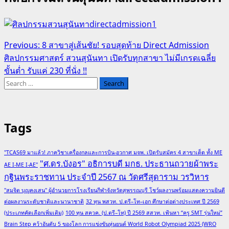
Post
Previous:
8 สาขาสู่เส้นชัย! รอบสุดท้าย Direct Admission
ศิลปกรรมศาสตร์ สวนสุนันทา เปิดรับทุกสาขา ไม่มีเกรดเฉลี่ย
navigation
ขั้นต่ำ รับแค่ 230 ที่นั่ง !!
Search
for:
Tags
"TCAS69 มาแล้ว! ภาควิชาเครื่องกลและการบิน-อวกาศ มจพ. เปิดรับสมัคร 4 สาขาเด็ด ทั้ง ME
"ศ.ดร.บังอร" อธิการบดี มกธ. ประธานถวายผ้าพระ
AE I-ME I-AE"
กฐินพระราชทาน ประจำปี 2567 ณ วัดศรีสุดาราม วรวิหาร
"สมจิต บุญคงเสน" ผู้อำนวยการโรงเรียนกีฬาจังหวัดสุพรรณบุรี โชว์ผลงานพร้อมแสดงความยินดี
ต่อผลงานระดับชาติและนานาชาติ
32 ทุน พสวท. ป.ตรี–โท–เอก ศึกษาต่อต่างประเทศ ปี 2569
(ประเภทคัดเลือกเพิ่มเติม)
100 ทุน สควค. (ป.ตรี–โท) ปี 2569 สสวท. เฟ้นหา “ครู SMT รุ่นใหม่”
Brain Step คว้าอันดับ 5 ของโลก การแข่งขันหุ่นยนต์ World Robot Olympiad 2025 (WRO