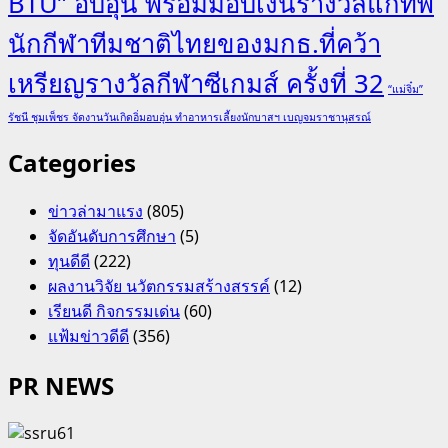
BTU” อบอุ่น พร้อมมอบเงินรางวัลแก่ทัพ
นักกีฬาทีมชาติไทยของมกธ.ที่คว้า
เหรียญรางวัลกีฬาซีเกมส์ ครั้งที่ 32
“แม่จิ๋ม”
รัชนี ชุมเพ็ชร จัดงานวันเกิดอิ่มอบอุ่น ทำอาหารเลี้ยงนักบาสฯ เบญจมราชานุสรณ์
Categories
ข่าวล่ามาแรง
(805)
จัดอันดับการศึกษา
(5)
ทุนดีดี
(222)
ผลงานวิจัย นวัตกรรมสร้างสรรค์
(12)
เรียนดี กิจกรรมเด่น
(60)
แฟ้มข่าวดีดี
(356)
PR NEWS