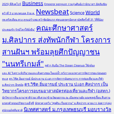
Business
2025) ที่สิงคโปร์
Emperor penguin รวมรุ่นศิษย์เก่านักบาสฯ อัสสัมชัญ
Newsbeat
World
Science
คว้าที่ 3 บาสเกตบอล ถ้วย ค.
กท.คริสเตียน ควง ลูกแม่รำเพย คว้าชัยนัดแรก ฟุตบอลจตุรมิตรสามัคคีครั้งที่ 31 "สี่พี่น้อง
คณะศึกษาศาสตร์
ประคองรัก รักษ์โลกให้ยั่งยืน"
ม.ศิลปากร ส่งทัพนักกีฬา โครงการ
สานฝันฯ พร้อมลุยศึกปัญญาชน
"นนทรีเกมส์"
จุฬาฯ จับมือ The Ocean Cleanup ใช้กล้อง
และ AI วิเคราะห์ปริมาณและเส้นทางขยะในแม่น้ำ หวังวางแนวทางการจัดการขยะก่อนออก
ทะเล
ดร.วิชิต อิ่มอารมย์ นั่งประธาน ป.เอก การจัดการนันทนาการ การท่องเที่ยวและกีฬา
ดร.วิชิต อิ่มอารมย์ ประธาน ป.เอก ศิลปากร เป็น
ม.ศิลปากร อีกสมัย
วิทยากรโครงการอบรมอาสาสมัครท่องเที่ยวและกีฬา (อสทก.)
นักวิชาการจีน-นานาชาติร่วมเวทีเสวนาข้ามวัฒนธรรม ณ เมืองหนานผิง มณฑลฝูเจี้ยน สืบสาน
มรดกคำสอนปรัชญาเมธีจูซี
นักหวดวงสวิง "สุพศิน เรืองธรรม" ม.ศิลปากร ฉายแวว จ่อดาวรุ่งมุ่ง
นิเทศศาสตร์ ม.กรุงเทพธนบุรี มอบรางวัล
สู่นักกอล์ฟทีมชาติ