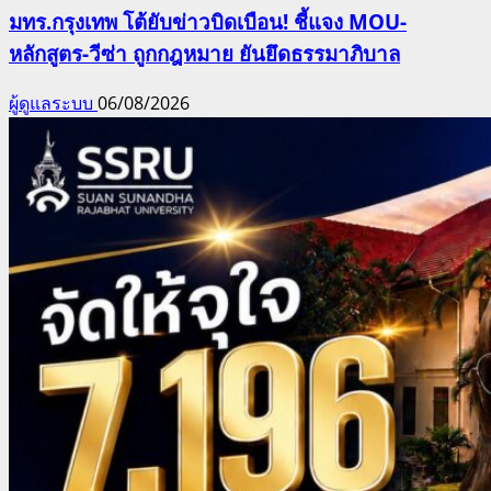
มทร.กรุงเทพ โต้ยับข่าวบิดเบือน! ชี้แจง MOU-
หลักสูตร-วีซ่า ถูกกฎหมาย ยันยึดธรรมาภิบาล
ผู้ดูแลระบบ
06/08/2026