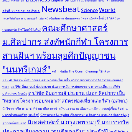
2025) ที่สิงคโปร์
Emperor penguin รวมรุ่นศิษย์เก่านักบาสฯ อัสสัมชัญ
Newsbeat
World
Science
คว้าที่ 3 บาสเกตบอล ถ้วย ค.
กท.คริสเตียน ควง ลูกแม่รำเพย คว้าชัยนัดแรก ฟุตบอลจตุรมิตรสามัคคีครั้งที่ 31 "สี่พี่น้อง
คณะศึกษาศาสตร์
ประคองรัก รักษ์โลกให้ยั่งยืน"
ม.ศิลปากร ส่งทัพนักกีฬา โครงการ
สานฝันฯ พร้อมลุยศึกปัญญาชน
"นนทรีเกมส์"
จุฬาฯ จับมือ The Ocean Cleanup ใช้กล้อง
และ AI วิเคราะห์ปริมาณและเส้นทางขยะในแม่น้ำ หวังวางแนวทางการจัดการขยะก่อนออก
ทะเล
ดร.วิชิต อิ่มอารมย์ นั่งประธาน ป.เอก การจัดการนันทนาการ การท่องเที่ยวและกีฬา
ดร.วิชิต อิ่มอารมย์ ประธาน ป.เอก ศิลปากร เป็น
ม.ศิลปากร อีกสมัย
วิทยากรโครงการอบรมอาสาสมัครท่องเที่ยวและกีฬา (อสทก.)
นักวิชาการจีน-นานาชาติร่วมเวทีเสวนาข้ามวัฒนธรรม ณ เมืองหนานผิง มณฑลฝูเจี้ยน สืบสาน
มรดกคำสอนปรัชญาเมธีจูซี
นักหวดวงสวิง "สุพศิน เรืองธรรม" ม.ศิลปากร ฉายแวว จ่อดาวรุ่งมุ่ง
นิเทศศาสตร์ ม.กรุงเทพธนบุรี มอบรางวัล
สู่นักกอล์ฟทีมชาติ
ประกวดเรียงความ “คนดีของฉัน” ประจำปี ๒๕๖๖