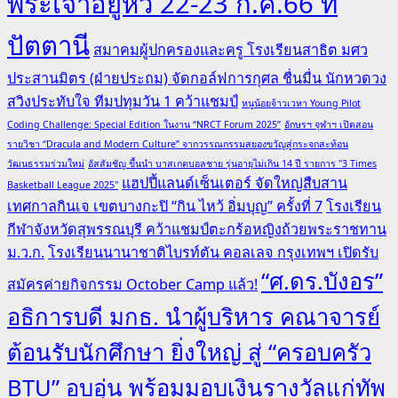
พระเจ้าอยู่หัว 22-23 ก.ค.66 ที่
ปัตตานี
สมาคมผู้ปกครองและครู โรงเรียนสาธิต มศว
ประสานมิตร (ฝ่ายประถม) จัดกอล์ฟการกุศล ชื่นมื่น นักหวดวง
สวิงประทับใจ ทีมปทุมวัน 1 คว้าแชมป์
หนูน้อยจ้าวเวหา Young Pilot
Coding Challenge: Special Edition ในงาน “NRCT Forum 2025”
อักษรฯ จุฬาฯ เปิดสอน
รายวิชา “Dracula and Modern Culture” จากวรรณกรรมสยองขวัญสู่กระจกสะท้อน
วัฒนธรรมร่วมใหม่
อัสสัมชัญ ขึ้นนำ บาสเกตบอลชาย รุ่นอายุไม่เกิน 14 ปี รายการ "3 Times
แฮปปี้แลนด์เซ็นเตอร์ จัดใหญ่สืบสาน
Basketball League 2025"
เทศกาลกินเจ เขตบางกะปิ “กิน ไหว้ อิ่มบุญ” ครั้งที่ 7
โรงเรียน
กีฬาจังหวัดสุพรรณบุรี คว้าแชมป์ตะกร้อหญิงถ้วยพระราชทาน
ม.ว.ก.
โรงเรียนนานาชาติไบรท์ตัน คอลเลจ กรุงเทพฯ เปิดรับ
“ศ.ดร.บังอร”
สมัครค่ายกิจกรรม October Camp แล้ว!
อธิการบดี มกธ. นำผู้บริหาร คณาจารย์
ต้อนรับนักศึกษา ยิ่งใหญ่ สู่ “ครอบครัว
BTU” อบอุ่น พร้อมมอบเงินรางวัลแก่ทัพ