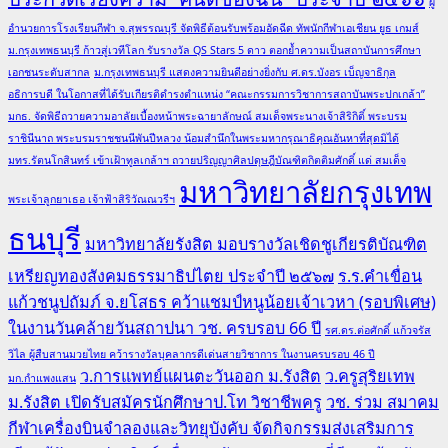
ผู้
อำนวยการโรงเรียนกีฬา จ.สุพรรณบุรี จัดพิธีต้อนรับพร้อมอัดฉีด ทัพนักกีฬาเอเชียน ยูธ เกมส์
ม.กรุงเทพธนบุรี ก้าวสู่เวทีโลก รับรางวัล QS Stars 5 ดาว ตอกย้ำความเป็นสถาบันการศึกษา
เอกชนระดับสากล
ม.กรุงเทพธนบุรี แสดงความยินดีอย่างยิ่งกับ ศ.ดร.บังอร เบ็ญจาธิกุล
อธิการบดี ในโอกาสที่ได้รับเกียรติดำรงตำแหน่ง “คณะกรรมการวิชาการสถาบันพระปกเกล้า”
มกธ. จัดพิธีถวายความอาลัยเบื้องหน้าพระฉายาลักษณ์ สมเด็จพระนางเจ้าสิริกิติ์ พระบรม
ราชินีนาถ พระบรมราชชนนีพันปีหลวง น้อมสำนึกในพระมหากรุณาธิคุณอันหาที่สุดมิได้
มทร.รัตนโกสินทร์ เข้าเฝ้าทูลเกล้าฯ ถวายปริญญาศิลปดุษฎีบัณฑิตกิตติมศักดิ์ แด่ สมเด็จ
มหาวิทยาลัยกรุงเทพ
พระเจ้าลูกยาเธอ เจ้าฟ้าสิริวัณณวรีฯ
ธนบุรี
มหาวิทยาลัยรังสิต มอบรางวัลเชิดชูเกียรติบัณฑิต
เหรียญทองสังคมธรรมาธิปไตย ประจำปี ๒๕๖๗
ร.ร.คำเขื่อน
แก้วชนูปถัมภ์ จ.ยโสธร คว้าแชมป์หนูน้อยเจ้าเวหา (รอบพิเศษ)
ในงานวันคล้ายวันสถาปนา วช. ครบรอบ 66 ปี
รศ.ดร.ต่อศักดิ์ แก้วจรัส
วิไล ผู้สืบสานมวยไทย คว้ารางวัลบุคลากรดีเด่นสายวิชาการ ในงานครบรอบ 46 ปี
ว.การแพทย์แผนตะวันออก ม.รังสิต
ว.ครูสุริยเทพ
มก.กำแพงแสน
ม.รังสิต เปิดรับสมัครนักศึกษาป.โท วิชาชีพครู
วช. ร่วม สมาคม
กีฬาเครื่องบินจำลองและวิทยุบังคับ จัดกิจกรรมส่งเสริมการ