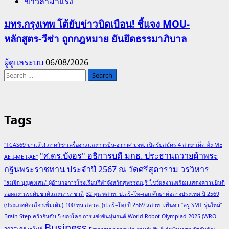
ข่าวล่ามาแรง
มทร.กรุงเทพ โต้ยับข่าวบิดเบือน! ชี้แจง MOU-
หลักสูตร-วีซ่า ถูกกฎหมาย ยันยึดธรรมาภิบาล
ผู้ดูแลระบบ
06/08/2026
Search
for:
Tags
"TCAS69 มาแล้ว! ภาควิชาเครื่องกลและการบิน-อวกาศ มจพ. เปิดรับสมัคร 4 สาขาเด็ด ทั้ง ME
"ศ.ดร.บังอร" อธิการบดี มกธ. ประธานถวายผ้าพระ
AE I-ME I-AE"
กฐินพระราชทาน ประจำปี 2567 ณ วัดศรีสุดาราม วรวิหาร
"สมจิต บุญคงเสน" ผู้อำนวยการโรงเรียนกีฬาจังหวัดสุพรรณบุรี โชว์ผลงานพร้อมแสดงความยินดี
ต่อผลงานระดับชาติและนานาชาติ
32 ทุน พสวท. ป.ตรี–โท–เอก ศึกษาต่อต่างประเทศ ปี 2569
(ประเภทคัดเลือกเพิ่มเติม)
100 ทุน สควค. (ป.ตรี–โท) ปี 2569 สสวท. เฟ้นหา “ครู SMT รุ่นใหม่”
Brain Step คว้าอันดับ 5 ของโลก การแข่งขันหุ่นยนต์ World Robot Olympiad 2025 (WRO
Business