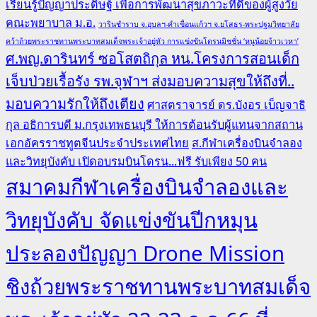
เรียนรู้ปัญญาประดิษฐ์ เพื่อการพัฒนาสุขภาวะที่ดีของผู้สูงวัย
คณะพยาบาล ม.อ.
วารินชำราบ จ.อุบลฯ-คำเขื่อนแก้วฯ จ.ยโสธร-พระปฐมวิทยาลัย
คว้าถ้วยพระราชทานพระบาทสมเด็จพระเจ้าอยู่หัว การแข่งขันโดรนมิชชั่น ‘หนูน้อยจ้าวเวหา’
ศ.พญ.ดารินทร์ ซอโสตถิกุล หน.โครงการสอนเด็ก
เจ็บป่วยเรื้อรัง รพ.จุฬาฯ ส่งมอบความสุขให้ถึงที่..
มอบความรักให้ถึงเตียง
ศาสตราจารย์ ดร.บังอร เบ็ญจาธิ
กุล อธิการบดี ม.กรุงเทพธนบุรี ให้การต้อนรับผู้แทนจากสถาน
เอกอัครราชทูตจีนประจำประเทศไทย
ส.กีฬาเครื่องบินจำลอง
และวิทยุบังคับ เปิดอบรมบินโดรน...ฟรี รับเพียง 50 คน
สมาคมกีฬาเครื่องบินจำลองและ
วิทยุบังคับ จัดแข่งขันปีกหมุน
ประลองปัญญา Drone Mission
ชิงถ้วยพระราชทานพระบาทสมเด็จ