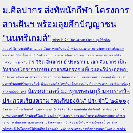
ม.ศิลปากร ส่งทัพนักกีฬา โครงการ
สานฝันฯ พร้อมลุยศึกปัญญาชน
"นนทรีเกมส์"
จุฬาฯ จับมือ The Ocean Cleanup ใช้กล้อง
และ AI วิเคราะห์ปริมาณและเส้นทางขยะในแม่น้ำ หวังวางแนวทางการจัดการขยะก่อนออก
ทะเล
ดร.วิชิต อิ่มอารมย์ นั่งประธาน ป.เอก การจัดการนันทนาการ การท่องเที่ยวและกีฬา
ดร.วิชิต อิ่มอารมย์ ประธาน ป.เอก ศิลปากร เป็น
ม.ศิลปากร อีกสมัย
วิทยากรโครงการอบรมอาสาสมัครท่องเที่ยวและกีฬา (อสทก.)
นักวิชาการจีน-นานาชาติร่วมเวทีเสวนาข้ามวัฒนธรรม ณ เมืองหนานผิง มณฑลฝูเจี้ยน สืบสาน
มรดกคำสอนปรัชญาเมธีจูซี
นักหวดวงสวิง "สุพศิน เรืองธรรม" ม.ศิลปากร ฉายแวว จ่อดาวรุ่งมุ่ง
นิเทศศาสตร์ ม.กรุงเทพธนบุรี มอบรางวัล
สู่นักกอล์ฟทีมชาติ
ประกวดเรียงความ “คนดีของฉัน” ประจำปี ๒๕๖๖
ผู้
อำนวยการโรงเรียนกีฬา จ.สุพรรณบุรี จัดพิธีต้อนรับพร้อมอัดฉีด ทัพนักกีฬาเอเชียน ยูธ เกมส์
ม.กรุงเทพธนบุรี ก้าวสู่เวทีโลก รับรางวัล QS Stars 5 ดาว ตอกย้ำความเป็นสถาบันการศึกษา
เอกชนระดับสากล
ม.กรุงเทพธนบุรี แสดงความยินดีอย่างยิ่งกับ ศ.ดร.บังอร เบ็ญจาธิกุล
อธิการบดี ในโอกาสที่ได้รับเกียรติดำรงตำแหน่ง “คณะกรรมการวิชาการสถาบันพระปกเกล้า”