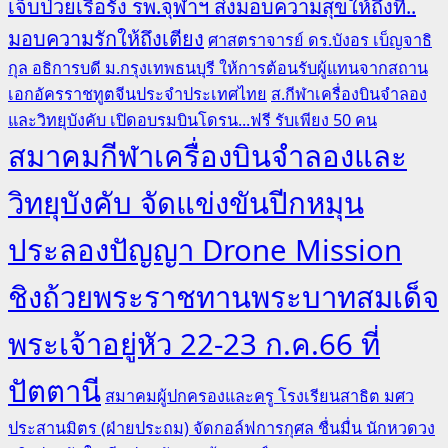
เจ็บป่วยเรื้อรัง รพ.จุฬาฯ ส่งมอบความสุขให้ถึงที่..
มอบความรักให้ถึงเตียง
ศาสตราจารย์ ดร.บังอร เบ็ญจาธิ
กุล อธิการบดี ม.กรุงเทพธนบุรี ให้การต้อนรับผู้แทนจากสถาน
เอกอัครราชทูตจีนประจำประเทศไทย
ส.กีฬาเครื่องบินจำลอง
และวิทยุบังคับ เปิดอบรมบินโดรน...ฟรี รับเพียง 50 คน
สมาคมกีฬาเครื่องบินจำลองและ
วิทยุบังคับ จัดแข่งขันปีกหมุน
ประลองปัญญา Drone Mission
ชิงถ้วยพระราชทานพระบาทสมเด็จ
พระเจ้าอยู่หัว 22-23 ก.ค.66 ที่
ปัตตานี
สมาคมผู้ปกครองและครู โรงเรียนสาธิต มศว
ประสานมิตร (ฝ่ายประถม) จัดกอล์ฟการกุศล ชื่นมื่น นักหวดวง