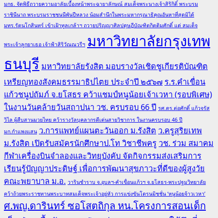
มกธ. จัดพิธีถวายความอาลัยเบื้องหน้าพระฉายาลักษณ์ สมเด็จพระนางเจ้าสิริกิติ์ พระบรม
ราชินีนาถ พระบรมราชชนนีพันปีหลวง น้อมสำนึกในพระมหากรุณาธิคุณอันหาที่สุดมิได้
มทร.รัตนโกสินทร์ เข้าเฝ้าทูลเกล้าฯ ถวายปริญญาศิลปดุษฎีบัณฑิตกิตติมศักดิ์ แด่ สมเด็จ
มหาวิทยาลัยกรุงเทพ
พระเจ้าลูกยาเธอ เจ้าฟ้าสิริวัณณวรีฯ
ธนบุรี
มหาวิทยาลัยรังสิต มอบรางวัลเชิดชูเกียรติบัณฑิต
เหรียญทองสังคมธรรมาธิปไตย ประจำปี ๒๕๖๗
ร.ร.คำเขื่อน
แก้วชนูปถัมภ์ จ.ยโสธร คว้าแชมป์หนูน้อยเจ้าเวหา (รอบพิเศษ)
ในงานวันคล้ายวันสถาปนา วช. ครบรอบ 66 ปี
รศ.ดร.ต่อศักดิ์ แก้วจรัส
วิไล ผู้สืบสานมวยไทย คว้ารางวัลบุคลากรดีเด่นสายวิชาการ ในงานครบรอบ 46 ปี
ว.การแพทย์แผนตะวันออก ม.รังสิต
ว.ครูสุริยเทพ
มก.กำแพงแสน
ม.รังสิต เปิดรับสมัครนักศึกษาป.โท วิชาชีพครู
วช. ร่วม สมาคม
กีฬาเครื่องบินจำลองและวิทยุบังคับ จัดกิจกรรมส่งเสริมการ
เรียนรู้ปัญญาประดิษฐ์ เพื่อการพัฒนาสุขภาวะที่ดีของผู้สูงวัย
คณะพยาบาล ม.อ.
วารินชำราบ จ.อุบลฯ-คำเขื่อนแก้วฯ จ.ยโสธร-พระปฐมวิทยาลัย
คว้าถ้วยพระราชทานพระบาทสมเด็จพระเจ้าอยู่หัว การแข่งขันโดรนมิชชั่น ‘หนูน้อยจ้าวเวหา’
ศ.พญ.ดารินทร์ ซอโสตถิกุล หน.โครงการสอนเด็ก