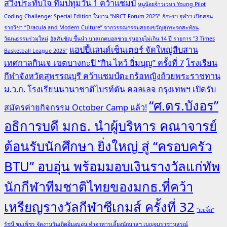
สวิงประทับใจ ทีมปทุมวัน 1 คว้าแชมป์
หนูน้อยจ้าวเวหา Young Pilot
Coding Challenge: Special Edition ในงาน “NRCT Forum 2025”
อักษรฯ จุฬาฯ เปิดสอน
รายวิชา “Dracula and Modern Culture” จากวรรณกรรมสยองขวัญสู่กระจกสะท้อน
วัฒนธรรมร่วมใหม่
อัสสัมชัญ ขึ้นนำ บาสเกตบอลชาย รุ่นอายุไม่เกิน 14 ปี รายการ "3 Times
แฮปปี้แลนด์เซ็นเตอร์ จัดใหญ่สืบสาน
Basketball League 2025"
เทศกาลกินเจ เขตบางกะปิ “กิน ไหว้ อิ่มบุญ” ครั้งที่ 7
โรงเรียน
กีฬาจังหวัดสุพรรณบุรี คว้าแชมป์ตะกร้อหญิงถ้วยพระราชทาน
ม.ว.ก.
โรงเรียนนานาชาติไบรท์ตัน คอลเลจ กรุงเทพฯ เปิดรับ
“ศ.ดร.บังอร”
สมัครค่ายกิจกรรม October Camp แล้ว!
อธิการบดี มกธ. นำผู้บริหาร คณาจารย์
ต้อนรับนักศึกษา ยิ่งใหญ่ สู่ “ครอบครัว
BTU” อบอุ่น พร้อมมอบเงินรางวัลแก่ทัพ
นักกีฬาทีมชาติไทยของมกธ.ที่คว้า
เหรียญรางวัลกีฬาซีเกมส์ ครั้งที่ 32
“แม่จิ๋ม”
รัชนี ชุมเพ็ชร จัดงานวันเกิดอิ่มอบอุ่น ทำอาหารเลี้ยงนักบาสฯ เบญจมราชานุสรณ์