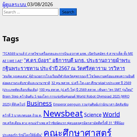
ผู้ดูแลระบบ
03/08/2026
Search
for:
Tags
"TCAS69 มาแล้ว! ภาควิชาเครื่องกลและการบิน-อวกาศ มจพ. เปิดรับสมัคร 4 สาขาเด็ด ทั้ง ME
"ศ.ดร.บังอร" อธิการบดี มกธ. ประธานถวายผ้าพระ
AE I-ME I-AE"
กฐินพระราชทาน ประจำปี 2567 ณ วัดศรีสุดาราม วรวิหาร
"สมจิต บุญคงเสน" ผู้อำนวยการโรงเรียนกีฬาจังหวัดสุพรรณบุรี โชว์ผลงานพร้อมแสดงความยินดี
ต่อผลงานระดับชาติและนานาชาติ
32 ทุน พสวท. ป.ตรี–โท–เอก ศึกษาต่อต่างประเทศ ปี 2569
(ประเภทคัดเลือกเพิ่มเติม)
100 ทุน สควค. (ป.ตรี–โท) ปี 2569 สสวท. เฟ้นหา “ครู SMT รุ่นใหม่”
Brain Step คว้าอันดับ 5 ของโลก การแข่งขันหุ่นยนต์ World Robot Olympiad 2025 (WRO
Business
2025) ที่สิงคโปร์
Emperor penguin รวมรุ่นศิษย์เก่านักบาสฯ อัสสัมชัญ
Newsbeat
World
Science
คว้าที่ 3 บาสเกตบอล ถ้วย ค.
กท.คริสเตียน ควง ลูกแม่รำเพย คว้าชัยนัดแรก ฟุตบอลจตุรมิตรสามัคคีครั้งที่ 31 "สี่พี่น้อง
คณะศึกษาศาสตร์
ประคองรัก รักษ์โลกให้ยั่งยืน"