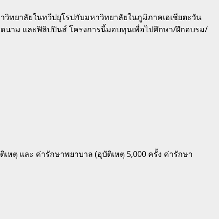
ิทยาลัยในทวีปยุโรปกับมหาวิทยาลัยในภูมิภาคเอเชียตะวัน
ดนาม และฟิลิปปินส์ โครงการนี้มอบทุนเพื่อไปศึกษา/ฝึกอบรม/
ิเหตุ และ ค่ารักษาพยาบาล (อุบัติเหตุ 5,000 ครั้ง ค่ารักษา