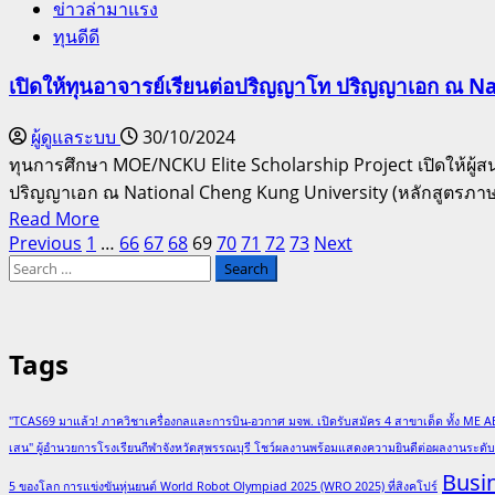
ตรี
ข่าวล่ามาแรง
มูลนิธิ
ที่
ทุนดีดี
เกื้อ
สหรัฐ
ฝัน
เปิดให้ทุนอาจารย์เรียนต่อปริญญาโท ปริญญาเอก ณ N
ปี
เด็ก
การ
เปิด
ผู้ดูแลระบบ
30/10/2024
ศึกษา 2568-
ให้
ทุนการศึกษา MOE/NCKU Elite Scholarship Project เปิดให้ผู
2569
ทุน
ปริญญาเอก ณ National Cheng Kung University (หลักสูตรภาษ
เรียน
Read
Read More
ฟรี เรียน
Posts
more
Previous
1
…
66
67
68
69
70
71
72
73
Next
ต่อ
Search
about
pagination
สาย
for:
เปิด
สามัญ
ให้
และ
ทุน
Tags
สาย
อาจารย์
วิชาชีพ
เรียน
ระดับ
"TCAS69 มาแล้ว! ภาควิชาเครื่องกลและการบิน-อวกาศ มจพ. เปิดรับสมัคร 4 สาขาเด็ด ทั้ง ME A
ต่อ
เสน" ผู้อำนวยการโรงเรียนกีฬาจังหวัดสุพรรณบุรี โชว์ผลงานพร้อมแสดงความยินดีต่อผลงานระด
ชั้น
ปริญญา
Busi
ม.ปลาย
โท
5 ของโลก การแข่งขันหุ่นยนต์ World Robot Olympiad 2025 (WRO 2025) ที่สิงคโปร์