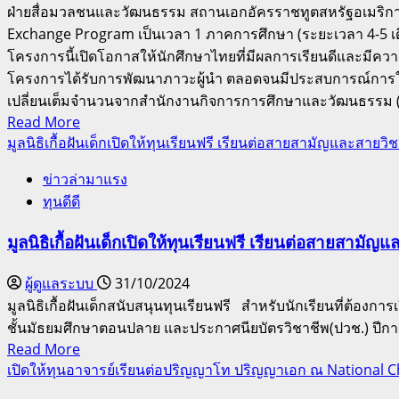
ฝ่ายสื่อมวลชนและวัฒนธรรม สถานเอกอัครราชทูตสหรัฐอเมริกา
โครงการ
Exchange Program เป็นเวลา 1 ภาคการศึกษา (ระยะเวลา 4-5 เด
JENESYS
โครงการนี้เปิดโอกาสให้นักศึกษาไทยที่มีผลการเรียนดีและมีความ
2024
โครงการได้รับการพัฒนาภาวะผู้นำ ตลอดจนมีประสบการณ์การใช้
แลก
เปลี่ยนเต็มจำนวนจากสำนักงานกิจการการศึกษาและวัฒนธรรม (B
เปลี่ยน
Read
Read More
เรียน
more
มูลนิธิเกื้อฝันเด็กเปิดให้ทุนเรียนฟรี เรียนต่อสายสามัญและสายว
รู้
about
ณ
ข่าวล่ามาแรง
ทุน
ประเทศ
ทุนดีดี
ฟรี
ญี่ปุ่น
ให้
มูลนิธิเกื้อฝันเด็กเปิดให้ทุนเรียนฟรี เรียนต่อสายสามั
นักศึกษา
ไทย
ผู้ดูแลระบบ
31/10/2024
ไป
มูลนิธิเกื้อฝันเด็กสนับสนุนทุนเรียนฟรี สำหรับนักเรียนที่ต้อ
แลก
ชั้นมัธยมศึกษาตอนปลาย และประกาศนียบัตรวิชาชีพ(ปวช.) ปีการศึก
เปลี่ยน
Read
Read More
ระดับ
more
เปิดให้ทุนอาจารย์เรียนต่อปริญญาโท ปริญญาเอก ณ National C
ปริญญา
about