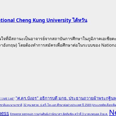
ational Cheng Kung University ไต้หวัน
้สนใจที่มีสถานะเป็นอาจารย์จากสถาบันการศึกษาในภูมิภาคเอเชีย
าอังกฤษ) โดยต้องทำการสมัครเพื่อศึกษาต่อในระบบของ Nationa
"ศ.ดร.บังอร" อธิการบดี มกธ. ประธานถวายผ้าพระกฐิน
E I-ME I-AE"
ับชาติและนานาชาติ
32 ทุน พสวท. ป.ตรี–โท–เอก ศึกษาต่อต่างประเทศ ปี 2569 (ประเภทคัดเลือกเพิ่ม
N
ness
Emperor penguin รวมรุ่นศิษย์เก่านักบาสฯ อัสสัมชัญ คว้าที่ 3 บาสเกตบอล ถ้วย ค.