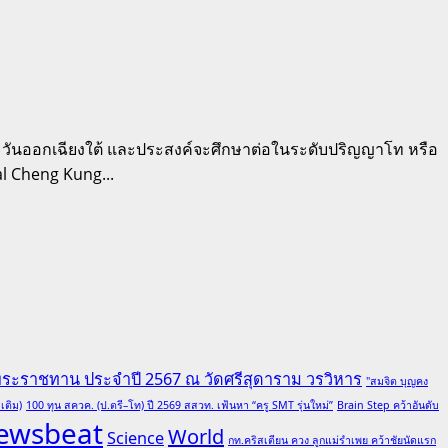
ตะวันออกเฉียงใต้ และประสงค์จะศึกษาต่อในระดับปริญญาโท หรือ
l Cheng Kung...
พระราชทาน ประจำปี 2567 ณ วัดศรีสุดาราม วรวิหาร
"สมจิต บุญคง
เติม)
100 ทุน สควค. (ป.ตรี–โท) ปี 2569 สสวท. เฟ้นหา “ครู SMT รุ่นใหม่”
Brain Step คว้าอันดับ
ewsbeat
World
Science
กท.คริสเตียน ควง ลูกแม่รำเพย คว้าชัยนัดแรก