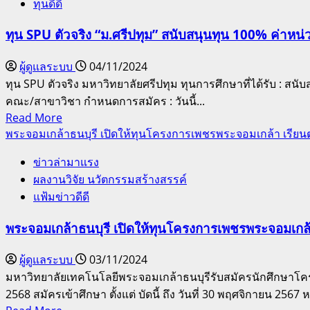
วิจัย
ทุนดีดี
ฟรี
พร้อม
มี
ทุน SPU ตัวจริง “ม.ศรีปทุม” สนับสนุนทุน 100% ค่าหน่
ทุน
สวัสดิการ
ให้
ครบ!
ผู้ดูแลระบบ
04/11/2024
นักศึกษา
ศูนย์
ทุน SPU ตัวจริง มหาวิทยาลัยศรีปทุม ทุนการศึกษาที่ได้รับ : 
นัก
การ
คณะ/สาขาวิชา กำหนดการสมัคร : วันนี้...
ดนตรี
เรียน
Read
Read More
ฝึก
ฟู้ด
more
พระจอมเกล้าธนบุรี เปิดให้ทุนโครงการเพชรพระจอมเกล้า เรี
อบรม
แพชชั่น
about
ดนตรี
เปิด
ข่าวล่ามาแรง
ทุน
รับ
ผลงานวิจัย นวัตกรรมสร้างสรรค์
SPU
สมัคร
ตัว
แฟ้มข่าวดีดี
นักเรียน
จริง
พระจอมเกล้าธนบุรี เปิดให้ทุนโครงการเพชรพระจอมเก
ใหม่
“ม.ศรีปทุม”
ปี
สนับสนุน
ผู้ดูแลระบบ
03/11/2024
การ
ทุน
มหาวิทยาลัยเทคโนโลยีพระจอมเกล้าธนบุรีรับสมัครนักศึกษาโ
ศึกษา
100%
2568 สมัครเข้าศึกษา ตั้งแต่ บัดนี้ ถึง วันที่ 30 พฤศจิกายน 2567 ห
ค่า
2568