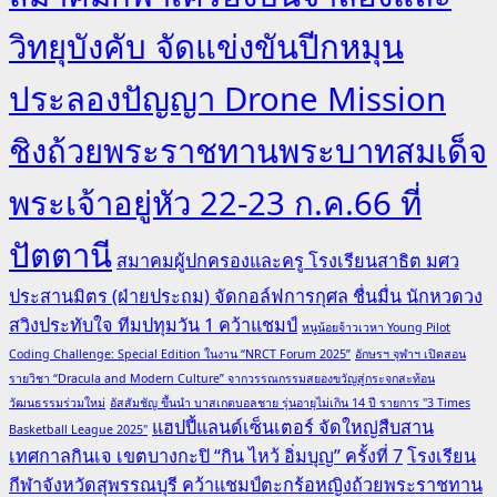
วิทยุบังคับ จัดแข่งขันปีกหมุน
ประลองปัญญา Drone Mission
ชิงถ้วยพระราชทานพระบาทสมเด็จ
พระเจ้าอยู่หัว 22-23 ก.ค.66 ที่
ปัตตานี
สมาคมผู้ปกครองและครู โรงเรียนสาธิต มศว
ประสานมิตร (ฝ่ายประถม) จัดกอล์ฟการกุศล ชื่นมื่น นักหวดวง
สวิงประทับใจ ทีมปทุมวัน 1 คว้าแชมป์
หนูน้อยจ้าวเวหา Young Pilot
Coding Challenge: Special Edition ในงาน “NRCT Forum 2025”
อักษรฯ จุฬาฯ เปิดสอน
รายวิชา “Dracula and Modern Culture” จากวรรณกรรมสยองขวัญสู่กระจกสะท้อน
วัฒนธรรมร่วมใหม่
อัสสัมชัญ ขึ้นนำ บาสเกตบอลชาย รุ่นอายุไม่เกิน 14 ปี รายการ "3 Times
แฮปปี้แลนด์เซ็นเตอร์ จัดใหญ่สืบสาน
Basketball League 2025"
เทศกาลกินเจ เขตบางกะปิ “กิน ไหว้ อิ่มบุญ” ครั้งที่ 7
โรงเรียน
กีฬาจังหวัดสุพรรณบุรี คว้าแชมป์ตะกร้อหญิงถ้วยพระราชทาน