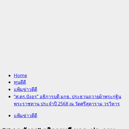
Home
ทุนดีดี
แฟ้มข่าวดีดี
“ศ.ดร.บังอร” อธิการบดี มกธ. ประธานถวายผ้าพระกฐิน
พระราชทาน ประจำปี 2568 ณ วัดศรีสุดาราม วรวิหาร
แฟ้มข่าวดีดี