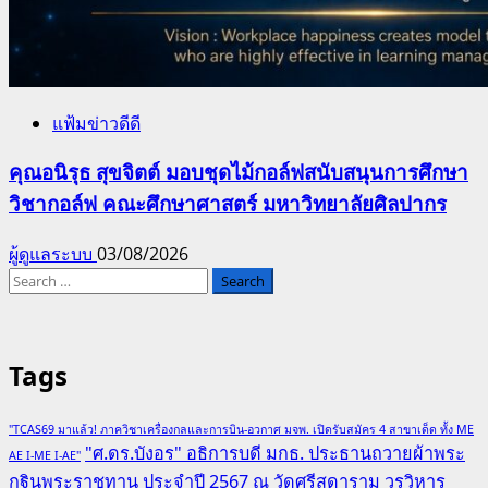
แฟ้มข่าวดีดี
คุณอนิรุธ สุขจิตต์ มอบชุดไม้กอล์ฟสนับสนุนการศึกษา
วิชากอล์ฟ คณะศึกษาศาสตร์ มหาวิทยาลัยศิลปากร
ผู้ดูแลระบบ
03/08/2026
Search
for:
Tags
"TCAS69 มาแล้ว! ภาควิชาเครื่องกลและการบิน-อวกาศ มจพ. เปิดรับสมัคร 4 สาขาเด็ด ทั้ง ME
"ศ.ดร.บังอร" อธิการบดี มกธ. ประธานถวายผ้าพระ
AE I-ME I-AE"
กฐินพระราชทาน ประจำปี 2567 ณ วัดศรีสุดาราม วรวิหาร