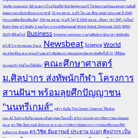
"สมจิต บุญคงเสน" ผู้อำนวยการโรงเรียนกีฬาจังหวัดสุพรรณบุรี โชว์ผลงานพร้อมแสดงความยินดี
ต่อผลงานระดับชาติและนานาชาติ
32 ทุน พสวท. ป.ตรี–โท–เอก ศึกษาต่อต่างประเทศ ปี 2569
(ประเภทคัดเลือกเพิ่มเติม)
100 ทุน สควค. (ป.ตรี–โท) ปี 2569 สสวท. เฟ้นหา “ครู SMT รุ่นใหม่”
Brain Step คว้าอันดับ 5 ของโลก การแข่งขันหุ่นยนต์ World Robot Olympiad 2025 (WRO
Business
2025) ที่สิงคโปร์
Emperor penguin รวมรุ่นศิษย์เก่านักบาสฯ อัสสัมชัญ
Newsbeat
World
Science
คว้าที่ 3 บาสเกตบอล ถ้วย ค.
กท.คริสเตียน ควง ลูกแม่รำเพย คว้าชัยนัดแรก ฟุตบอลจตุรมิตรสามัคคีครั้งที่ 31 "สี่พี่น้อง
คณะศึกษาศาสตร์
ประคองรัก รักษ์โลกให้ยั่งยืน"
ม.ศิลปากร ส่งทัพนักกีฬา โครงการ
สานฝันฯ พร้อมลุยศึกปัญญาชน
"นนทรีเกมส์"
จุฬาฯ จับมือ The Ocean Cleanup ใช้กล้อง
และ AI วิเคราะห์ปริมาณและเส้นทางขยะในแม่น้ำ หวังวางแนวทางการจัดการขยะก่อนออก
ทะเล
ดร.วิชิต อิ่มอารมย์ นั่งประธาน ป.เอก การจัดการนันทนาการ การท่องเที่ยวและกีฬา
ดร.วิชิต อิ่มอารมย์ ประธาน ป.เอก ศิลปากร เป็น
ม.ศิลปากร อีกสมัย