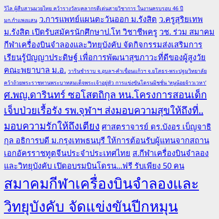
วิไล ผู้สืบสานมวยไทย คว้ารางวัลบุคลากรดีเด่นสายวิชาการ ในงานครบรอบ 46 ปี
ว.การแพทย์แผนตะวันออก ม.รังสิต
ว.ครูสุริยเทพ
มก.กำแพงแสน
ม.รังสิต เปิดรับสมัครนักศึกษาป.โท วิชาชีพครู
วช. ร่วม สมาคม
กีฬาเครื่องบินจำลองและวิทยุบังคับ จัดกิจกรรมส่งเสริมการ
เรียนรู้ปัญญาประดิษฐ์ เพื่อการพัฒนาสุขภาวะที่ดีของผู้สูงวัย
คณะพยาบาล ม.อ.
วารินชำราบ จ.อุบลฯ-คำเขื่อนแก้วฯ จ.ยโสธร-พระปฐมวิทยาลัย
คว้าถ้วยพระราชทานพระบาทสมเด็จพระเจ้าอยู่หัว การแข่งขันโดรนมิชชั่น ‘หนูน้อยจ้าวเวหา’
ศ.พญ.ดารินทร์ ซอโสตถิกุล หน.โครงการสอนเด็ก
เจ็บป่วยเรื้อรัง รพ.จุฬาฯ ส่งมอบความสุขให้ถึงที่..
มอบความรักให้ถึงเตียง
ศาสตราจารย์ ดร.บังอร เบ็ญจาธิ
กุล อธิการบดี ม.กรุงเทพธนบุรี ให้การต้อนรับผู้แทนจากสถาน
เอกอัครราชทูตจีนประจำประเทศไทย
ส.กีฬาเครื่องบินจำลอง
และวิทยุบังคับ เปิดอบรมบินโดรน...ฟรี รับเพียง 50 คน
สมาคมกีฬาเครื่องบินจำลองและ
วิทยุบังคับ จัดแข่งขันปีกหมุน