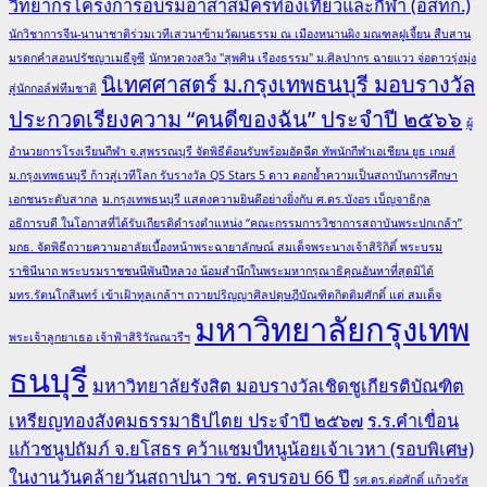
วิทยากรโครงการอบรมอาสาสมัครท่องเที่ยวและกีฬา (อสทก.)
นักวิชาการจีน-นานาชาติร่วมเวทีเสวนาข้ามวัฒนธรรม ณ เมืองหนานผิง มณฑลฝูเจี้ยน สืบสาน
มรดกคำสอนปรัชญาเมธีจูซี
นักหวดวงสวิง "สุพศิน เรืองธรรม" ม.ศิลปากร ฉายแวว จ่อดาวรุ่งมุ่ง
นิเทศศาสตร์ ม.กรุงเทพธนบุรี มอบรางวัล
สู่นักกอล์ฟทีมชาติ
ประกวดเรียงความ “คนดีของฉัน” ประจำปี ๒๕๖๖
ผู้
อำนวยการโรงเรียนกีฬา จ.สุพรรณบุรี จัดพิธีต้อนรับพร้อมอัดฉีด ทัพนักกีฬาเอเชียน ยูธ เกมส์
ม.กรุงเทพธนบุรี ก้าวสู่เวทีโลก รับรางวัล QS Stars 5 ดาว ตอกย้ำความเป็นสถาบันการศึกษา
เอกชนระดับสากล
ม.กรุงเทพธนบุรี แสดงความยินดีอย่างยิ่งกับ ศ.ดร.บังอร เบ็ญจาธิกุล
อธิการบดี ในโอกาสที่ได้รับเกียรติดำรงตำแหน่ง “คณะกรรมการวิชาการสถาบันพระปกเกล้า”
มกธ. จัดพิธีถวายความอาลัยเบื้องหน้าพระฉายาลักษณ์ สมเด็จพระนางเจ้าสิริกิติ์ พระบรม
ราชินีนาถ พระบรมราชชนนีพันปีหลวง น้อมสำนึกในพระมหากรุณาธิคุณอันหาที่สุดมิได้
มทร.รัตนโกสินทร์ เข้าเฝ้าทูลเกล้าฯ ถวายปริญญาศิลปดุษฎีบัณฑิตกิตติมศักดิ์ แด่ สมเด็จ
มหาวิทยาลัยกรุงเทพ
พระเจ้าลูกยาเธอ เจ้าฟ้าสิริวัณณวรีฯ
ธนบุรี
มหาวิทยาลัยรังสิต มอบรางวัลเชิดชูเกียรติบัณฑิต
เหรียญทองสังคมธรรมาธิปไตย ประจำปี ๒๕๖๗
ร.ร.คำเขื่อน
แก้วชนูปถัมภ์ จ.ยโสธร คว้าแชมป์หนูน้อยเจ้าเวหา (รอบพิเศษ)
ในงานวันคล้ายวันสถาปนา วช. ครบรอบ 66 ปี
รศ.ดร.ต่อศักดิ์ แก้วจรัส