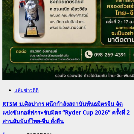
แฟ้มข่าวดีดี
RTSM ม.ศิลปากร ผนึกกำลังสถาบันพันธมิตรจีน จัด
แข่งขันกอล์ฟกระชับมิตร “Ryder Cup 2026” ครั้งที่ 2
สานสัมพันธ์ไทย-จีน ยั่งยืน