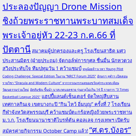
ประลองปัญญา Drone Mission
ชิงถ้วยพระราชทานพระบาทสมเด็จ
พระเจ้าอยู่หัว 22-23 ก.ค.66 ที่
ปัตตานี
สมาคมผู้ปกครองและครู โรงเรียนสาธิต มศว
ประสานมิตร (ฝ่ายประถม) จัดกอล์ฟการกุศล ชื่นมื่น นักหวดวง
สวิงประทับใจ ทีมปทุมวัน 1 คว้าแชมป์
หนูน้อยจ้าวเวหา Young Pilot
Coding Challenge: Special Edition ในงาน “NRCT Forum 2025”
อักษรฯ จุฬาฯ เปิดสอน
รายวิชา “Dracula and Modern Culture” จากวรรณกรรมสยองขวัญสู่กระจกสะท้อน
วัฒนธรรมร่วมใหม่
อัสสัมชัญ ขึ้นนำ บาสเกตบอลชาย รุ่นอายุไม่เกิน 14 ปี รายการ "3 Times
แฮปปี้แลนด์เซ็นเตอร์ จัดใหญ่สืบสาน
Basketball League 2025"
เทศกาลกินเจ เขตบางกะปิ “กิน ไหว้ อิ่มบุญ” ครั้งที่ 7
โรงเรียน
กีฬาจังหวัดสุพรรณบุรี คว้าแชมป์ตะกร้อหญิงถ้วยพระราชทาน
ม.ว.ก.
โรงเรียนนานาชาติไบรท์ตัน คอลเลจ กรุงเทพฯ เปิดรับ
“ศ.ดร.บังอร”
สมัครค่ายกิจกรรม October Camp แล้ว!