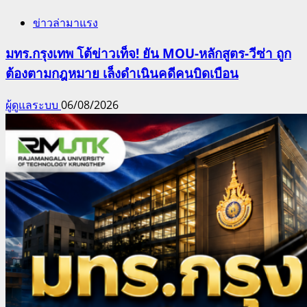
ข่าวล่ามาแรง
มทร.กรุงเทพ โต้ข่าวเท็จ! ยัน MOU-หลักสูตร-วีซ่า ถูก
ต้องตามกฎหมาย เล็งดำเนินคดีคนบิดเบือน
ผู้ดูแลระบบ
06/08/2026