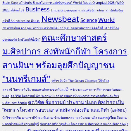
Brain Step คว้าอันดับ 5 ของโลก การแข่งขันหุ่นยนต์ World Robot Olympiad 2025 (WRO
Business
2025) ที่สิงคโปร์
Emperor penguin รวมรุ่นศิษย์เก่านักบาสฯ อัสสัมชัญ
Newsbeat
World
Science
คว้าที่ 3 บาสเกตบอล ถ้วย ค.
กท.คริสเตียน ควง ลูกแม่รำเพย คว้าชัยนัดแรก ฟุตบอลจตุรมิตรสามัคคีครั้งที่ 31 "สี่พี่น้อง
คณะศึกษาศาสตร์
ประคองรัก รักษ์โลกให้ยั่งยืน"
ม.ศิลปากร ส่งทัพนักกีฬา โครงการ
สานฝันฯ พร้อมลุยศึกปัญญาชน
"นนทรีเกมส์"
จุฬาฯ จับมือ The Ocean Cleanup ใช้กล้อง
และ AI วิเคราะห์ปริมาณและเส้นทางขยะในแม่น้ำ หวังวางแนวทางการจัดการขยะก่อนออก
ทะเล
ดร.วิชิต อิ่มอารมย์ นั่งประธาน ป.เอก การจัดการนันทนาการ การท่องเที่ยวและกีฬา
ดร.วิชิต อิ่มอารมย์ ประธาน ป.เอก ศิลปากร เป็น
ม.ศิลปากร อีกสมัย
วิทยากรโครงการอบรมอาสาสมัครท่องเที่ยวและกีฬา (อสทก.)
นักวิชาการจีน-นานาชาติร่วมเวทีเสวนาข้ามวัฒนธรรม ณ เมืองหนานผิง มณฑลฝูเจี้ยน สืบสาน
มรดกคำสอนปรัชญาเมธีจูซี
นักหวดวงสวิง "สุพศิน เรืองธรรม" ม.ศิลปากร ฉายแวว จ่อดาวรุ่งมุ่ง