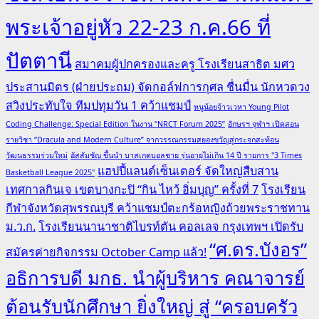
พระเจ้าอยู่หัว 22-23 ก.ค.66 ที่
ปัตตานี
สมาคมผู้ปกครองและครู โรงเรียนสาธิต มศว
ประสานมิตร (ฝ่ายประถม) จัดกอล์ฟการกุศล ชื่นมื่น นักหวดวง
สวิงประทับใจ ทีมปทุมวัน 1 คว้าแชมป์
หนูน้อยจ้าวเวหา Young Pilot
Coding Challenge: Special Edition ในงาน “NRCT Forum 2025”
อักษรฯ จุฬาฯ เปิดสอน
รายวิชา “Dracula and Modern Culture” จากวรรณกรรมสยองขวัญสู่กระจกสะท้อน
วัฒนธรรมร่วมใหม่
อัสสัมชัญ ขึ้นนำ บาสเกตบอลชาย รุ่นอายุไม่เกิน 14 ปี รายการ "3 Times
แฮปปี้แลนด์เซ็นเตอร์ จัดใหญ่สืบสาน
Basketball League 2025"
เทศกาลกินเจ เขตบางกะปิ “กิน ไหว้ อิ่มบุญ” ครั้งที่ 7
โรงเรียน
กีฬาจังหวัดสุพรรณบุรี คว้าแชมป์ตะกร้อหญิงถ้วยพระราชทาน
ม.ว.ก.
โรงเรียนนานาชาติไบรท์ตัน คอลเลจ กรุงเทพฯ เปิดรับ
“ศ.ดร.บังอร”
สมัครค่ายกิจกรรม October Camp แล้ว!
อธิการบดี มกธ. นำผู้บริหาร คณาจารย์
ต้อนรับนักศึกษา ยิ่งใหญ่ สู่ “ครอบครัว