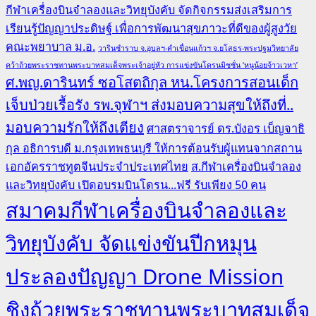
กีฬาเครื่องบินจำลองและวิทยุบังคับ จัดกิจกรรมส่งเสริมการ
เรียนรู้ปัญญาประดิษฐ์ เพื่อการพัฒนาสุขภาวะที่ดีของผู้สูงวัย
คณะพยาบาล ม.อ.
วารินชำราบ จ.อุบลฯ-คำเขื่อนแก้วฯ จ.ยโสธร-พระปฐมวิทยาลัย
คว้าถ้วยพระราชทานพระบาทสมเด็จพระเจ้าอยู่หัว การแข่งขันโดรนมิชชั่น ‘หนูน้อยจ้าวเวหา’
ศ.พญ.ดารินทร์ ซอโสตถิกุล หน.โครงการสอนเด็ก
เจ็บป่วยเรื้อรัง รพ.จุฬาฯ ส่งมอบความสุขให้ถึงที่..
มอบความรักให้ถึงเตียง
ศาสตราจารย์ ดร.บังอร เบ็ญจาธิ
กุล อธิการบดี ม.กรุงเทพธนบุรี ให้การต้อนรับผู้แทนจากสถาน
เอกอัครราชทูตจีนประจำประเทศไทย
ส.กีฬาเครื่องบินจำลอง
และวิทยุบังคับ เปิดอบรมบินโดรน...ฟรี รับเพียง 50 คน
สมาคมกีฬาเครื่องบินจำลองและ
วิทยุบังคับ จัดแข่งขันปีกหมุน
ประลองปัญญา Drone Mission
ชิงถ้วยพระราชทานพระบาทสมเด็จ