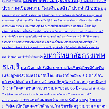
นิเทศศาสตร์ ม.กรุงเทพธนบุรี มอบรางวัล
สู่นักกอล์ฟทีมชาติ
ประกวดเรียงความ “คนดีของฉัน” ประจำปี ๒๕๖๖
ผู้
อำนวยการโรงเรียนกีฬา จ.สุพรรณบุรี จัดพิธีต้อนรับพร้อมอัดฉีด ทัพนักกีฬาเอเชียน ยูธ เกมส์
ม.กรุงเทพธนบุรี ก้าวสู่เวทีโลก รับรางวัล QS Stars 5 ดาว ตอกย้ำความเป็นสถาบันการศึกษา
เอกชนระดับสากล
ม.กรุงเทพธนบุรี แสดงความยินดีอย่างยิ่งกับ ศ.ดร.บังอร เบ็ญจาธิกุล
อธิการบดี ในโอกาสที่ได้รับเกียรติดำรงตำแหน่ง “คณะกรรมการวิชาการสถาบันพระปกเกล้า”
มกธ. จัดพิธีถวายความอาลัยเบื้องหน้าพระฉายาลักษณ์ สมเด็จพระนางเจ้าสิริกิติ์ พระบรม
ราชินีนาถ พระบรมราชชนนีพันปีหลวง น้อมสำนึกในพระมหากรุณาธิคุณอันหาที่สุดมิได้
มทร.รัตนโกสินทร์ เข้าเฝ้าทูลเกล้าฯ ถวายปริญญาศิลปดุษฎีบัณฑิตกิตติมศักดิ์ แด่ สมเด็จ
มหาวิทยาลัยกรุงเทพ
พระเจ้าลูกยาเธอ เจ้าฟ้าสิริวัณณวรีฯ
ธนบุรี
มหาวิทยาลัยรังสิต มอบรางวัลเชิดชูเกียรติบัณฑิต
เหรียญทองสังคมธรรมาธิปไตย ประจำปี ๒๕๖๗
ร.ร.คำเขื่อน
แก้วชนูปถัมภ์ จ.ยโสธร คว้าแชมป์หนูน้อยเจ้าเวหา (รอบพิเศษ)
ในงานวันคล้ายวันสถาปนา วช. ครบรอบ 66 ปี
รศ.ดร.ต่อศักดิ์ แก้วจรัส
วิไล ผู้สืบสานมวยไทย คว้ารางวัลบุคลากรดีเด่นสายวิชาการ ในงานครบรอบ 46 ปี
ว.การแพทย์แผนตะวันออก ม.รังสิต
ว.ครูสุริยเทพ
มก.กำแพงแสน
ม.รังสิต เปิดรับสมัครนักศึกษาป.โท วิชาชีพครู
วช. ร่วม สมาคม