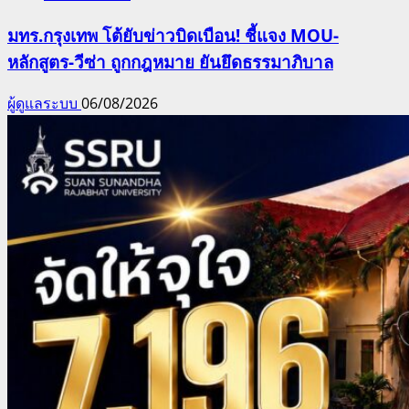
มทร.กรุงเทพ โต้ยับข่าวบิดเบือน! ชี้แจง MOU-
หลักสูตร-วีซ่า ถูกกฎหมาย ยันยึดธรรมาภิบาล
ผู้ดูแลระบบ
06/08/2026