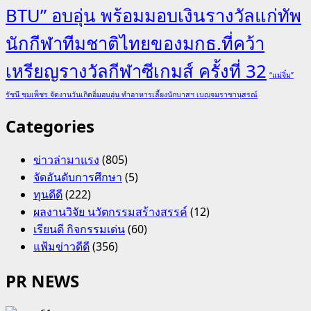
BTU” อบอุ่น พร้อมมอบเงินรางวัลแก่ทัพ
นักกีฬาทีมชาติไทยของมกธ.ที่คว้า
เหรียญรางวัลกีฬาซีเกมส์ ครั้งที่ 32
“แม่จิ๋ม”
รัชนี ชุมเพ็ชร จัดงานวันเกิดอิ่มอบอุ่น ทำอาหารเลี้ยงนักบาสฯ เบญจมราชานุสรณ์
Categories
ข่าวล่ามาแรง
(805)
จัดอันดับการศึกษา
(5)
ทุนดีดี
(222)
ผลงานวิจัย นวัตกรรมสร้างสรรค์
(12)
เรียนดี กิจกรรมเด่น
(60)
แฟ้มข่าวดีดี
(356)
PR NEWS