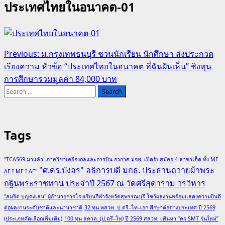
ประเทศไทยในอนาคต-01
Post
Previous:
ม.กรุงเทพธนบุรี ชวนนักเรียน นักศึกษา ส่งประกวด
เรียงความ หัวข้อ “ประเทศไทยในอนาคต ที่ฉันฝันเห็น” ชิงทุน
navigation
การศึกษารวมมูลค่า 84,000 บาท
Search
for:
Tags
"TCAS69 มาแล้ว! ภาควิชาเครื่องกลและการบิน-อวกาศ มจพ. เปิดรับสมัคร 4 สาขาเด็ด ทั้ง ME
"ศ.ดร.บังอร" อธิการบดี มกธ. ประธานถวายผ้าพระ
AE I-ME I-AE"
กฐินพระราชทาน ประจำปี 2567 ณ วัดศรีสุดาราม วรวิหาร
"สมจิต บุญคงเสน" ผู้อำนวยการโรงเรียนกีฬาจังหวัดสุพรรณบุรี โชว์ผลงานพร้อมแสดงความยินดี
ต่อผลงานระดับชาติและนานาชาติ
32 ทุน พสวท. ป.ตรี–โท–เอก ศึกษาต่อต่างประเทศ ปี 2569
(ประเภทคัดเลือกเพิ่มเติม)
100 ทุน สควค. (ป.ตรี–โท) ปี 2569 สสวท. เฟ้นหา “ครู SMT รุ่นใหม่”