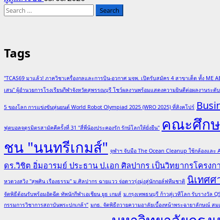
Search
for:
Tags
"TCAS69 มาแล้ว! ภาควิชาเครื่องกลและการบิน-อวกาศ มจพ. เปิดรับสมัคร 4 สาขาเด็ด ทั้ง ME A
เสน" ผู้อำนวยการโรงเรียนกีฬาจังหวัดสุพรรณบุรี โชว์ผลงานพร้อมแสดงความยินดีต่อผลงานระด
Busi
5 ของโลก การแข่งขันหุ่นยนต์ World Robot Olympiad 2025 (WRO 2025) ที่สิงคโปร์
คณะศึกษา
ฟุตบอลจตุรมิตรสามัคคีครั้งที่ 31 "สี่พี่น้องประคองรัก รักษ์โลกให้ยั่งยืน"
ชน "นนทรีเกมส์"
จุฬาฯ จับมือ The Ocean Cleanup ใช้กล้องและ
ดร.วิชิต อิ่มอารมย์ ประธาน ป.เอก ศิลปากร เป็นวิทยากรโครง
นิเทศศ
หวดวงสวิง "สุพศิน เรืองธรรม" ม.ศิลปากร ฉายแวว จ่อดาวรุ่งมุ่งสู่นักกอล์ฟทีมชาติ
จัดพิธีต้อนรับพร้อมอัดฉีด ทัพนักกีฬาเอเชียน ยูธ เกมส์
ม.กรุงเทพธนบุรี ก้าวสู่เวทีโลก รับรางวั
กรรมการวิชาการสถาบันพระปกเกล้า”
มกธ. จัดพิธีถวายความอาลัยเบื้องหน้าพระฉายาลักษณ์ สมเ