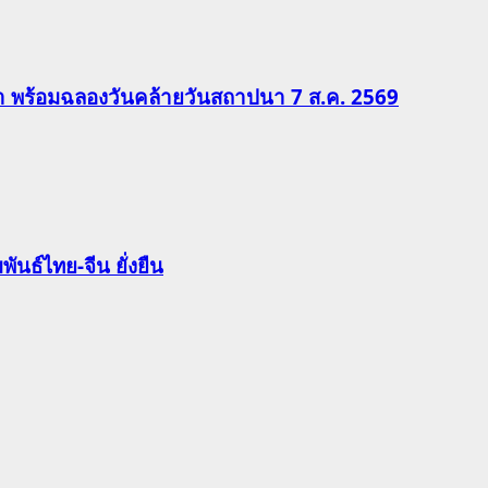
ีฬา พร้อมฉลองวันคล้ายวันสถาปนา 7 ส.ค. 2569
นธ์ไทย-จีน ยั่งยืน