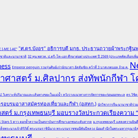
"ศ.ดร.บังอร" อธิการบดี มกธ. ประธานถวายผ้าพระกฐิน
E I-ME I-AE"
ับชาติและนานาชาติ
32 ทุน พสวท. ป.ตรี–โท–เอก ศึกษาต่อต่างประเทศ ปี 2569 (ประเภทคัดเลือกเพิ่ม
N
ness
Emperor penguin รวมรุ่นศิษย์เก่านักบาสฯ อัสสัมชัญ คว้าที่ 3 บาสเกตบอล ถ้วย ค.
ศาสตร์ ม.ศิลปากร ส่งทัพนักกีฬา 
 AI วิเคราะห์ปริมาณและเส้นทางขยะในแม่น้ำ หวังวางแนวทางการจัดการขยะก่อนออกทะเล
ดร.วิชิ
การอบรมอาสาสมัครท่องเที่ยวและกีฬา (อสทก.)
นักวิชาการจีน-นานาชาติร่ว
าสตร์ ม.กรุงเทพธนบุรี มอบรางวัลประกวดเรียงความ
ล QS Stars 5 ดาว ตอกย้ำความเป็นสถาบันการศึกษาเอกชนระดับสากล
ม.กรุงเทพธนบุรี แสดงความยินดีอ
ด็จพระนางเจ้าสิริกิติ์ พระบรมราชินีนาถ พระบรมราชชนนีพันปีหลวง น้อมสำนึกในพระมหากรุณาธิคุณ