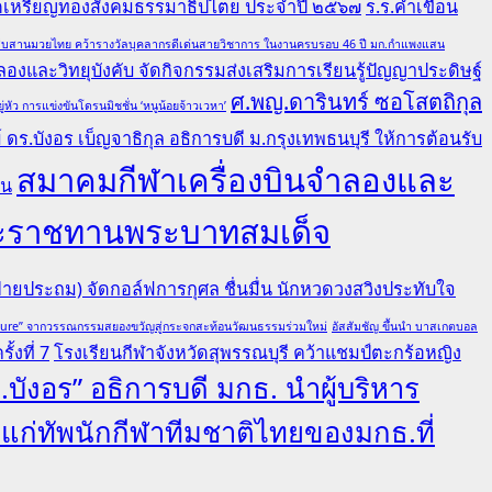
ณฑิตเหรียญทองสังคมธรรมาธิปไตย ประจำปี ๒๕๖๗
ร.ร.คำเขื่อน
ล ผู้สืบสานมวยไทย คว้ารางวัลบุคลากรดีเด่นสายวิชาการ ในงานครบรอบ 46 ปี มก.กำแพงแสน
องและวิทยุบังคับ จัดกิจกรรมส่งเสริมการเรียนรู้ปัญญาประดิษฐ์
ศ.พญ.ดารินทร์ ซอโสตถิกุล
ว การแข่งขันโดรนมิชชั่น ‘หนูน้อยจ้าวเวหา’
ดร.บังอร เบ็ญจาธิกุล อธิการบดี ม.กรุงเทพธนบุรี ให้การต้อนรับ
สมาคมกีฬาเครื่องบินจำลองและ
คน
ยพระราชทานพระบาทสมเด็จ
ายประถม) จัดกอล์ฟการกุศล ชื่นมื่น นักหวดวงสวิงประทับใจ
lture” จากวรรณกรรมสยองขวัญสู่กระจกสะท้อนวัฒนธรรมร่วมใหม่
อัสสัมชัญ ขึ้นนำ บาสเกตบอล
้งที่ 7
โรงเรียนกีฬาจังหวัดสุพรรณบุรี คว้าแชมป์ตะกร้อหญิง
.บังอร” อธิการบดี มกธ. นำผู้บริหาร
ลแก่ทัพนักกีฬาทีมชาติไทยของมกธ.ที่