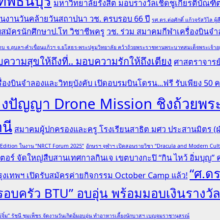
ทพธนบุรี
มหาวิทยาลัยรังสิต มอบรางวัลเชิดชูเกียรติบั
 ในงานวันคล้ายวันสถาปนา วช. ครบรอบ 66 ปี
รศ.ดร.ต่อศักดิ์ แก้วจรัสวิไ
รับสมัครนักศึกษาป.โท วิชาชีพครู
วช. ร่วม สมาคมกีฬาเครื่องบินจำล
บ จ.อุบลฯ-คำเขื่อนแก้วฯ จ.ยโสธร-พระปฐมวิทยาลัย คว้าถ้วยพระราชทานพระบาทสมเด็จพระเจ้าอยู่หั
ความสุขให้ถึงที่.. มอบความรักให้ถึงเตียง
ศาสตราจารย์ 
ื่องบินจำลองและวิทยุบังคับ เปิดอบรมบินโดรน...ฟรี รับเพียง 50 
ระลองปัญญา Drone Mission ชิงถ้ว
านี
สมาคมผู้ปกครองและครู โรงเรียนสาธิต มศว ประสานมิตร (ฝ่
l Edition ในงาน “NRCT Forum 2025”
อักษรฯ จุฬาฯ เปิดสอนรายวิชา “Dracula and Modern Cu
ตอร์ จัดใหญ่สืบสานเทศกาลกินเจ เขตบางกะปิ “กิน ไหว้ อิ่มบุญ” ครั
“ศ.ดร
ุงเทพฯ เปิดรับสมัครค่ายกิจกรรม October Camp แล้ว!
“ครอบครัว BTU” อบอุ่น พร้อมมอบเงินรางวั
่จิ๋ม” รัชนี ชุมเพ็ชร จัดงานวันเกิดอิ่มอบอุ่น ทำอาหารเลี้ยงนักบาสฯ เบญจมราชานุสรณ์