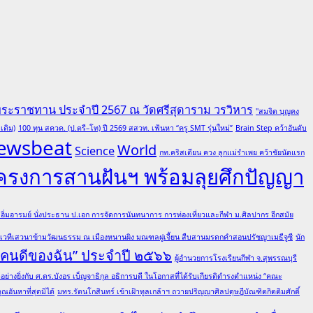
พระราชทาน ประจำปี 2567 ณ วัดศรีสุดาราม วรวิหาร
"สมจิต บุญคง
เติม)
100 ทุน สควค. (ป.ตรี–โท) ปี 2569 สสวท. เฟ้นหา “ครู SMT รุ่นใหม่”
Brain Step คว้าอันดับ
ewsbeat
World
Science
กท.คริสเตียน ควง ลูกแม่รำเพย คว้าชัยนัดแรก
โครงการสานฝันฯ พร้อมลุยศึกปัญญา
ต อิ่มอารมย์ นั่งประธาน ป.เอก การจัดการนันทนาการ การท่องเที่ยวและกีฬา ม.ศิลปากร อีกสมัย
มเวทีเสวนาข้ามวัฒนธรรม ณ เมืองหนานผิง มณฑลฝูเจี้ยน สืบสานมรดกคำสอนปรัชญาเมธีจูซี
นัก
 “คนดีของฉัน” ประจำปี ๒๕๖๖
ผู้อำนวยการโรงเรียนกีฬา จ.สุพรรณบุรี
ย่างยิ่งกับ ศ.ดร.บังอร เบ็ญจาธิกุล อธิการบดี ในโอกาสที่ได้รับเกียรติดำรงตำแหน่ง “คณะ
อันหาที่สุดมิได้
มทร.รัตนโกสินทร์ เข้าเฝ้าทูลเกล้าฯ ถวายปริญญาศิลปดุษฎีบัณฑิตกิตติมศักดิ์