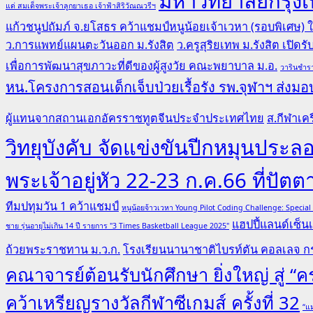
มหาวิทยาลัยกรุงเ
แด่ สมเด็จพระเจ้าลูกยาเธอ เจ้าฟ้าสิริวัณณวรีฯ
แก้วชนูปถัมภ์ จ.ยโสธร คว้าแชมป์หนูน้อยเจ้าเวหา (รอบพิเศษ)
ว.การแพทย์แผนตะวันออก ม.รังสิต
ว.ครูสุริยเทพ ม.รังสิต เปิด
เพื่อการพัฒนาสุขภาวะที่ดีของผู้สูงวัย คณะพยาบาล ม.อ.
วารินชำรา
หน.โครงการสอนเด็กเจ็บป่วยเรื้อรัง รพ.จุฬาฯ ส่งมอบ
ผู้แทนจากสถานเอกอัครราชทูตจีนประจำประเทศไทย
ส.กีฬาเคร
วิทยุบังคับ จัดแข่งขันปีกหมุนป
พระเจ้าอยู่หัว 22-23 ก.ค.66 ที่ปัตต
ทีมปทุมวัน 1 คว้าแชมป์
หนูน้อยจ้าวเวหา Young Pilot Coding Challenge: Specia
แฮปปี้แลนด์เซ็นเ
ชาย รุ่นอายุไม่เกิน 14 ปี รายการ "3 Times Basketball League 2025"
ถ้วยพระราชทาน ม.ว.ก.
โรงเรียนนานาชาติไบรท์ตัน คอลเลจ กร
คณาจารย์ต้อนรับนักศึกษา ยิ่งใหญ่ สู่ 
คว้าเหรียญรางวัลกีฬาซีเกมส์ ครั้งที่ 32
“แม